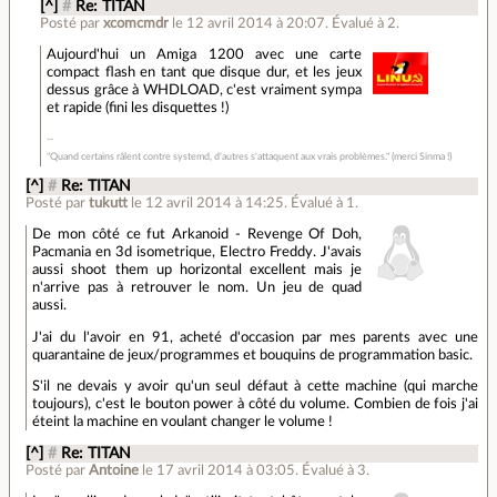
[^]
#
Re: TITAN
Posté par
xcomcmdr
le 12 avril 2014 à 20:07
.
Évalué à
2
.
Aujourd'hui un Amiga 1200 avec une carte
compact flash en tant que disque dur, et les jeux
dessus grâce à WHDLOAD, c'est vraiment sympa
et rapide (fini les disquettes !)
"Quand certains râlent contre systemd, d'autres s'attaquent aux vrais problèmes." (merci Sinma !)
[^]
#
Re: TITAN
Posté par
tukutt
le 12 avril 2014 à 14:25
.
Évalué à
1
.
De mon côté ce fut Arkanoid - Revenge Of Doh,
Pacmania en 3d isometrique, Electro Freddy. J'avais
aussi shoot them up horizontal excellent mais je
n'arrive pas à retrouver le nom. Un jeu de quad
aussi.
J'ai du l'avoir en 91, acheté d'occasion par mes parents avec une
quarantaine de jeux/programmes et bouquins de programmation basic.
S'il ne devais y avoir qu'un seul défaut à cette machine (qui marche
toujours), c'est le bouton power à côté du volume. Combien de fois j'ai
éteint la machine en voulant changer le volume !
[^]
#
Re: TITAN
Posté par
Antoine
le 17 avril 2014 à 03:05
.
Évalué à
3
.