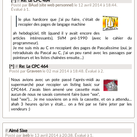
[^]
#
Re: Le CPC 464
Posté par
BAud
(
site web personnel
)
le 12 avril 2014 à 18:44
.
Évalué à
1
.
le plus hardcore que j'ai pu faire, c'était de
recopier des pages de langage machine
ah hebdogiciel, tilt (quand il y avait encore des
articles intéressants), SVM pré-1990 (avec le cahier du
programmeur).
Je me suis mis au C en recopiant des pages de Pascalissime (oui, je
retraduisais du Pascal au C, j'ai un peu ramé avec les passages par
pointeurs et les listes chaînées ensuite…)
[^]
#
Re: Le CPC 464
Posté par
Graveen
le 02 mai 2014 à 18:48
.
Évalué à
2
.
Nous avions avec un pote passé l'aprés-midi au
supermarché pour recopier un listing basic sur
CPC464. J'avais bien amené une cassette mais
aucun de nous ne savais comment faire (save "xxx",
load "xxx")… Je me souviens on a mis la cassette, et on a attendu…
ahah 3 heures qu'on y était… on a fini par se faire jeter par les
vendeurs :)
#
Aimé Sixe
Posté par
jseb
le 13 avril 2014 à 20:38
.
Évalué à
1
.