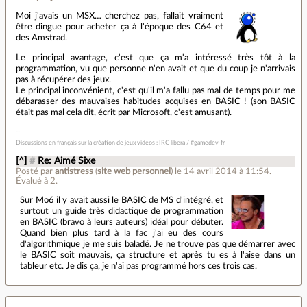
Moi j'avais un MSX… cherchez pas, fallait vraiment
être dingue pour acheter ça à l'époque des C64 et
des Amstrad.
Le principal avantage, c'est que ça m'a intéressé très tôt à la
programmation, vu que personne n'en avait et que du coup je n'arrivais
pas à récupérer des jeux.
Le principal inconvénient, c'est qu'il m'a fallu pas mal de temps pour me
débarasser des mauvaises habitudes acquises en BASIC ! (son BASIC
était pas mal cela dit, écrit par Microsoft, c'est amusant).
Discussions en français sur la création de jeux videos : IRC libera / #gamedev-fr
[^]
#
Re: Aimé Sixe
Posté par
antistress
(
site web personnel
)
le 14 avril 2014 à 11:54
.
Évalué à
2
.
Sur Mo6 il y avait aussi le BASIC de MS d'intégré, et
surtout un guide très didactique de programmation
en BASIC (bravo à leurs auteurs) idéal pour débuter.
Quand bien plus tard à la fac j'ai eu des cours
d'algorithmique je me suis baladé. Je ne trouve pas que démarrer avec
le BASIC soit mauvais, ça structure et après tu es à l'aise dans un
tableur etc. Je dis ça, je n'ai pas programmé hors ces trois cas.