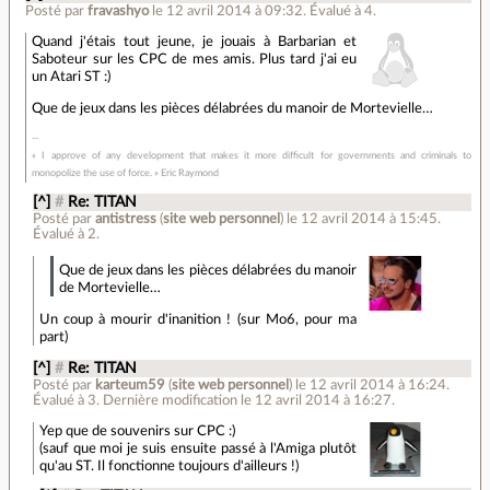
Posté par
fravashyo
le 12 avril 2014 à 09:32
.
Évalué à
4
.
Quand j'étais tout jeune, je jouais à Barbarian et
Saboteur sur les CPC de mes amis. Plus tard j'ai eu
un Atari ST :)
Que de jeux dans les pièces délabrées du manoir de Mortevielle…
« I approve of any development that makes it more difficult for governments and criminals to
monopolize the use of force. » Eric Raymond
[^]
#
Re: TITAN
Posté par
antistress
(
site web personnel
)
le 12 avril 2014 à 15:45
.
Évalué à
2
.
Que de jeux dans les pièces délabrées du manoir
de Mortevielle…
Un coup à mourir d'inanition ! (sur Mo6, pour ma
part)
[^]
#
Re: TITAN
Posté par
karteum59
(
site web personnel
)
le 12 avril 2014 à 16:24
.
Évalué à
3
.
Dernière modification le 12 avril 2014 à 16:27.
Yep que de souvenirs sur CPC :)
(sauf que moi je suis ensuite passé à l'Amiga plutôt
qu'au ST. Il fonctionne toujours d'ailleurs !)