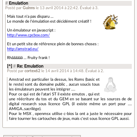
#
Emulation
Posté par
Guinns
le 13 avril 2014 à 22:42
.
Évalué à
3
.
Mais tout n'a pas disparu …
Le monde de l'émulation est décidément créatif !
Un émulateur en javascript :
http://www.cpcbox.com/
Et un petit site de référence plein de bonnes choses :
http://amstrad.eu/
Rhââââââ … Fruity frank !
[^]
#
Re: Emulation
Posté par
cortex62
le 14 avril 2014 à 14:48
.
Évalué à
2
.
Amstrad est particulier la dessus, les Roms (basic et
le reste) sont du domaine public , aucun soucis tous
les émulateurs peuvent les intégrer ….
Pour ce qui est de l'atari ST il existe emutos , qui est
une réécriture du tos et du GEM en se basant sur les sources de de
digital research sous licence GPL (il existe même un port pour ….
AMIGA..sacrilège).
Pour le MSX , openmsx utilise c-bios la ont a juste le nécessaire pour
faire tourner les cartouches de jeux, mais c'est sous licence GPL aussi.