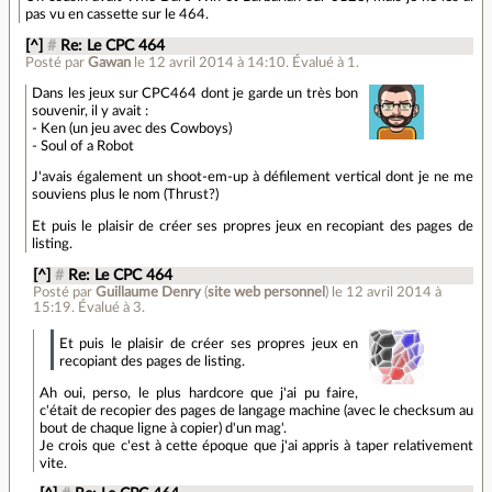
pas vu en cassette sur le 464.
[^]
#
Re: Le CPC 464
Posté par
Gawan
le 12 avril 2014 à 14:10
.
Évalué à
1
.
Dans les jeux sur CPC464 dont je garde un très bon
souvenir, il y avait :
- Ken (un jeu avec des Cowboys)
- Soul of a Robot
J'avais également un shoot-em-up à défilement vertical dont je ne me
souviens plus le nom (Thrust?)
Et puis le plaisir de créer ses propres jeux en recopiant des pages de
listing.
[^]
#
Re: Le CPC 464
Posté par
Guillaume Denry
(
site web personnel
)
le 12 avril 2014 à
15:19
.
Évalué à
3
.
Et puis le plaisir de créer ses propres jeux en
recopiant des pages de listing.
Ah oui, perso, le plus hardcore que j'ai pu faire,
c'était de recopier des pages de langage machine (avec le checksum au
bout de chaque ligne à copier) d'un mag'.
Je crois que c'est à cette époque que j'ai appris à taper relativement
vite.