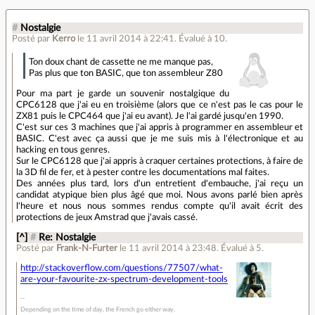
#
Nostalgie
Posté par
Kerro
le 11 avril 2014 à 22:41
.
Évalué à
10
.
Ton doux chant de cassette ne me manque pas,
Pas plus que ton BASIC, que ton assembleur Z80
Pour ma part je garde un souvenir nostalgique du
CPC6128 que j'ai eu en troisième (alors que ce n'est pas le cas pour le
ZX81 puis le CPC464 que j'ai eu avant). Je l'ai gardé jusqu'en 1990.
C'est sur ces 3 machines que j'ai appris à programmer en assembleur et
BASIC. C'est avec ça aussi que je me suis mis à l'électronique et au
hacking en tous genres.
Sur le CPC6128 que j'ai appris à craquer certaines protections, à faire de
la 3D fil de fer, et à pester contre les documentations mal faites.
Des années plus tard, lors d'un entretient d'embauche, j'ai reçu un
candidat atypique bien plus âgé que moi. Nous avons parlé bien après
l'heure et nous nous sommes rendus compte qu'il avait écrit des
protections de jeux Amstrad que j'avais cassé.
[^]
#
Re: Nostalgie
Posté par
Frank-N-Furter
le 11 avril 2014 à 23:48
.
Évalué à
5
.
http://stackoverflow.com/questions/77507/what-
are-your-favourite-zx-spectrum-development-tools
Depending on the time of day, the French go either way.