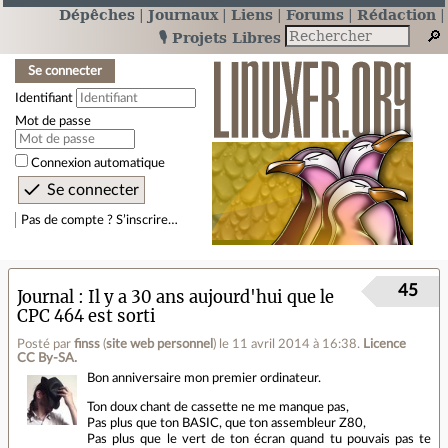
Dépêches
Journaux
Liens
Forums
Rédaction
🎙️ Projets Libres
Se connecter
Identifiant
Mot de passe
Connexion automatique
Pas de compte ? S’inscrire…
45
Journal
Il y a 30 ans aujourd'hui que le
CPC 464 est sorti
Posté par
finss
(
site web personnel
)
le 11 avril 2014 à 16:38
.
Licence
CC By‑SA.
Bon anniversaire mon premier ordinateur.
Ton doux chant de cassette ne me manque pas,
Pas plus que ton BASIC, que ton assembleur Z80,
Pas plus que le vert de ton écran quand tu pouvais pas te