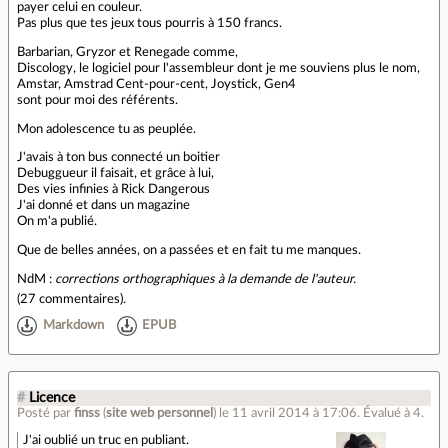
payer celui en couleur.
Pas plus que tes jeux tous pourris à 150 francs.
Barbarian, Gryzor et Renegade comme,
Discology, le logiciel pour l'assembleur dont je me souviens plus le nom,
Amstar, Amstrad Cent-pour-cent, Joystick, Gen4
sont pour moi des référents.
Mon adolescence tu as peuplée.
J'avais à ton bus connecté un boitier
Debuggueur il faisait, et grâce à lui,
Des vies infinies à Rick Dangerous
J'ai donné et dans un magazine
On m'a publié.
Que de belles années, on a passées et en fait tu me manques.
NdM :
corrections orthographiques à la demande de l'auteur.
(
27 commentaires
).
Markdown
EPUB
#
Licence
Posté par
finss
(
site web personnel
)
le 11 avril 2014 à 17:06
.
Évalué à
4
.
J'ai oublié un truc en publiant.