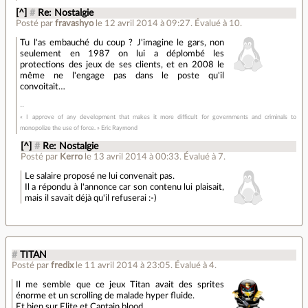
[^]
#
Re: Nostalgie
Posté par
fravashyo
le 12 avril 2014 à 09:27
.
Évalué à
10
.
Tu l'as embauché du coup ? J'imagine le gars, non
seulement en 1987 on lui a déplombé les
protections des jeux de ses clients, et en 2008 le
même ne l'engage pas dans le poste qu'il
convoitait…
« I approve of any development that makes it more difficult for governments and criminals to
monopolize the use of force. » Eric Raymond
[^]
#
Re: Nostalgie
Posté par
Kerro
le 13 avril 2014 à 00:33
.
Évalué à
7
.
Le salaire proposé ne lui convenait pas.
Il a répondu à l'annonce car son contenu lui plaisait,
mais il savait déjà qu'il refuserai :-)
#
TITAN
Posté par
fredix
le 11 avril 2014 à 23:05
.
Évalué à
4
.
Il me semble que ce jeux Titan avait des sprites
énorme et un scrolling de malade hyper fluide.
Et bien sur Elite et Captain blood.