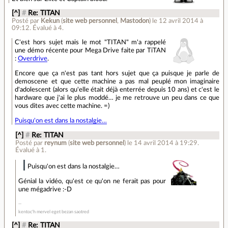
[^]
#
Re: TITAN
Posté par
Kekun
(
site web personnel
,
Mastodon
)
le 12 avril 2014 à
09:12
.
Évalué à
4
.
C'est hors sujet mais le mot "TITAN" m'a rappelé
une démo récente pour Mega Drive faite par TiTAN
:
Overdrive
.
Encore que ça n'est pas tant hors sujet que ça puisque je parle de
demoscene et que cette machine a pas mal peuplé mon imaginaire
d'adolescent (alors qu'elle était déjà enterrée depuis 10 ans) et c'est le
hardware que j'ai le plus moddé… je me retrouve un peu dans ce que
vous dites avec cette machine. =)
Puisqu'on est dans la nostalgie…
[^]
#
Re: TITAN
Posté par
reynum
(
site web personnel
)
le 14 avril 2014 à 19:29
.
Évalué à
1
.
Puisqu'on est dans la nostalgie…
Génial la vidéo, qu'est ce qu'on ne ferait pas pour
une mégadrive :-D
kentoc'h mervel eget bezan saotred
[^]
#
Re: TITAN