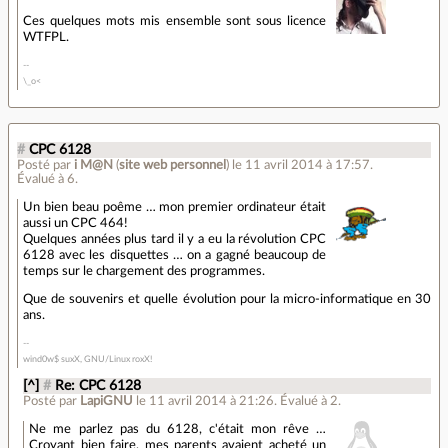
Ces quelques mots mis ensemble sont sous licence
WTFPL.
\_o<
#
CPC 6128
Posté par
i M@N
(
site web personnel
)
le 11 avril 2014 à 17:57
.
Évalué à
6
.
Un bien beau poême … mon premier ordinateur était
aussi un CPC 464!
Quelques années plus tard il y a eu la révolution CPC
6128 avec les disquettes … on a gagné beaucoup de
temps sur le chargement des programmes.
Que de souvenirs et quelle évolution pour la micro-informatique en 30
ans.
wind0w$ suxX, GNU/Linux roxX!
[^]
#
Re: CPC 6128
Posté par
LapiGNU
le 11 avril 2014 à 21:26
.
Évalué à
2
.
Ne me parlez pas du 6128, c'était mon rêve …
Croyant bien faire, mes parents avaient acheté un