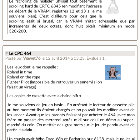
Le "scrolling de malade" utilisait tout bêtement le
scrolling hard du CRTC 6845 (en modifiant l'adresse
de départ de la VRAM, registres 12 et 13 si je me
souviens bien). C'est d'ailleurs pour cela que le
scrolling était si brutal, car la VRAM n'était adressable que par
incréments de deux octets, donc huit pixels minimum en mode
320x200.
#
Le CPC 464
Posté par
Wawet76
le 12 avril 2014 à 13:23
.
Évalué à
1
.
Les jeux dont je me rappelle :
Roland in time
Roland on the rope
Fighter Pilot (impossible de retrouver un ennemi si on
faisait un virage)
Les copies de cassette avec la chaine hifi :)
Je me souviens de jeu en basic… En arrêtant le lecteur de cassette pile
au bon moment ils étaient chargés et on pouvait les modifier avant de
les lancer. Avant que les parents finissent par acheter le 464, avec mon
frère on passait des mercredi après-midi sur celui en démo au super-
marché du coin. On mettait des gros mots sur le jeu de pendu avant de
partir. Halalala….
Un cousin avait Who Dare Win et Barbarian sur 6128, mais je ne les ai