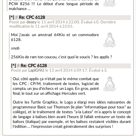
PCW 8256 !!! Le début d'une longue période de
malchance …
[^]
#
Re: CPC 6128
Posté par
deasy
le 11 avril 2014 à 22:00
.
Évalué à
0
.
Dernière
modification le 11 avril 2014 à 22:01.
Moi j'avais un amstrad 64Kio et un commodore
6128.
snob
256Kio de ram ton coucou, c'est quoi le soucis ? les applis ?
[^]
#
Re: CPC 6128
Posté par
LapiGNU
le 13 avril 2014 à 09:17
.
Évalué à
3
.
Oui, côté applis ça n'était pas le même combat que
les CPC : CP/M, traitement de textes, logiciel de
compta, un jeu d'échecs et un Logo. En gros, point
final, le tout sur un affichage Hercules vert.
Outre les Turtle Graphics, le Logo a élargi mes idées naissantes de
programmeur Basic sur Thomson (le plan "informatique pour tous" au
collège), et le traitement de textes "a la Latex" m'a appris le concept
de langage à balises bien avant l'heure (il fallait entourer un texte de
balises {italique} par exemple, et les balises restaient visibles durant
l'édition … l'impression créait généralement des surprises !