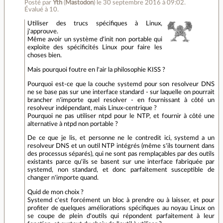
Posté par
Yth
(
Mastodon
)
le 30 septembre 2016 à 09:02
.
Évalué à
10
.
Utiliser des trucs spécifiques à Linux,
j'approuve.
Même avoir un système d'init non portable qui
exploite des spécificités Linux pour faire les
choses bien.
Mais pourquoi foutre en l'air la philosophie KISS ?
Pourquoi est-ce que la couche systemd pour son resolveur DNS
ne se base pas sur une interface standard - sur laquelle on pourrait
brancher n'importe quel resolver - en fournissant à côté un
resolveur indépendant, mais Linux-centrique ?
Pourquoi ne pas utiliser ntpd pour le NTP, et fournir à côté une
alternative à ntpd non portable ?
De ce que je lis, et personne ne le contredit ici, systemd a un
resolveur DNS et un outil NTP intégrés (même s'ils tournent dans
des processus séparés), qui ne sont pas remplaçables par des outils
existants parce qu'ils se basent sur une interface fabriquée par
systemd, non standard, et donc parfaitement susceptible de
changer n'importe quand.
Quid de mon choix ?
Systemd c'est forcément un bloc à prendre ou à laisser, et pour
profiter de quelques améliorations spécifiques au noyau Linux on
se coupe de plein d'outils qui répondent parfaitement à leur