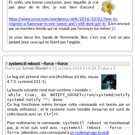
Et enfin, une bonne conclusion, avec laquelle, je n'ai
pas peur de le dire, je suis bien d'accord :
https://www.scrye.com/wordpress/nirik/2016/10/01/how-to-
reignite-a-flamewar-in-one-tweet-and-i-still-dont-get-it/
(Lien envoyé
par un membre timide qui ne voulait pas l'envoyer lui-même ;) )
Je vous laisse lire, bande de flemmards. Bon, c'est vrai, c'est un peu
pédant pour ceux qui ne lisent pas l'anglais.
#
systemctl reboot --force --force
Posté par
Sylvain Blandel
le 02 octobre 2016 à 14:20
.
Évalué à
3
.
Le bug est présent chez moi (Archlinux 64 bits, noyau
4.7.5, systemd 231-1).
La boucle suivante rend mon système « instable » :
while true; do NOTIFY_SOCKET=/run/systemd/notify
systemd-notify ""; done
Ce bug fonctionne même lorsque cette commande est lancée par un
simple utilisateur ; et le système reste instable lorsqu'on est sorti de
Ctrl+C
cette boucle avec un
systemctl reboot
Pour redémarrer, la commande
ne fonctionnait
systemctl reboot --force --
pas, je m'en suis sorti avec
force
(attention, cela correspond à
un redémarrage brutal
).