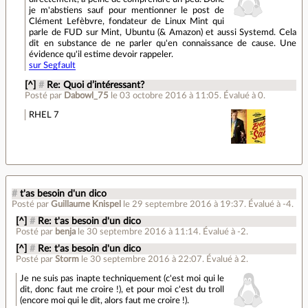
je m'abstiens sauf pour mentionner le post de
Clément Lefèbvre, fondateur de Linux Mint qui
parle de FUD sur Mint, Ubuntu (& Amazon) et aussi Systemd. Cela
dit en substance de ne parler qu'en connaissance de cause. Une
évidence qu'il estime devoir rappeler.
sur Segfault
[^]
#
Re: Quoi d’intéressant?
Posté par
Dabowl_75
le 03 octobre 2016 à 11:05
.
Évalué à
0
.
RHEL 7
#
t'as besoin d'un dico
Posté par
Guillaume Knispel
le 29 septembre 2016 à 19:37
.
Évalué à
-4
.
[^]
#
Re: t'as besoin d'un dico
Posté par
benja
le 30 septembre 2016 à 11:14
.
Évalué à
-2
.
[^]
#
Re: t'as besoin d'un dico
Posté par
Storm
le 30 septembre 2016 à 22:07
.
Évalué à
2
.
Je ne suis pas inapte techniquement (c'est moi qui le
dit, donc faut me croire !), et pour moi c'est du troll
(encore moi qui le dit, alors faut me croire !).