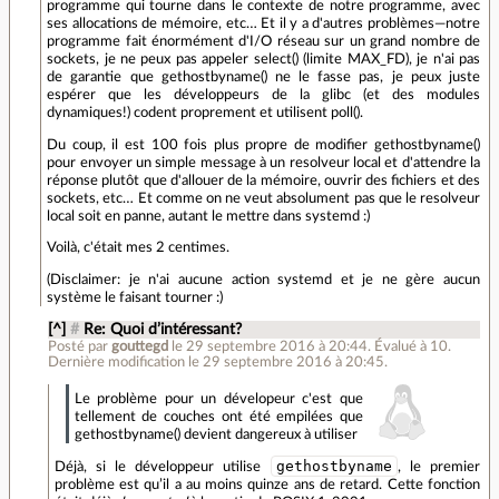
programme qui tourne dans le contexte de notre programme, avec
ses allocations de mémoire, etc… Et il y a d'autres problèmes—notre
programme fait énormément d'I/O réseau sur un grand nombre de
sockets, je ne peux pas appeler select() (limite MAX_FD), je n'ai pas
de garantie que gethostbyname() ne le fasse pas, je peux juste
espérer que les développeurs de la glibc (et des modules
dynamiques!) codent proprement et utilisent poll().
Du coup, il est 100 fois plus propre de modifier gethostbyname()
pour envoyer un simple message à un resolveur local et d'attendre la
réponse plutôt que d'allouer de la mémoire, ouvrir des fichiers et des
sockets, etc… Et comme on ne veut absolument pas que le resolveur
local soit en panne, autant le mettre dans systemd :)
Voilà, c'était mes 2 centimes.
(Disclaimer: je n'ai aucune action systemd et je ne gère aucun
système le faisant tourner :)
[^]
#
Re: Quoi d’intéressant?
Posté par
gouttegd
le 29 septembre 2016 à 20:44
.
Évalué à
10
.
Dernière modification le 29 septembre 2016 à 20:45.
Le problème pour un dévelopeur c'est que
tellement de couches ont été empilées que
gethostbyname() devient dangereux à utiliser
gethostbyname
Déjà, si le développeur utilise
, le premier
problème est qu’il a au moins quinze ans de retard. Cette fonction