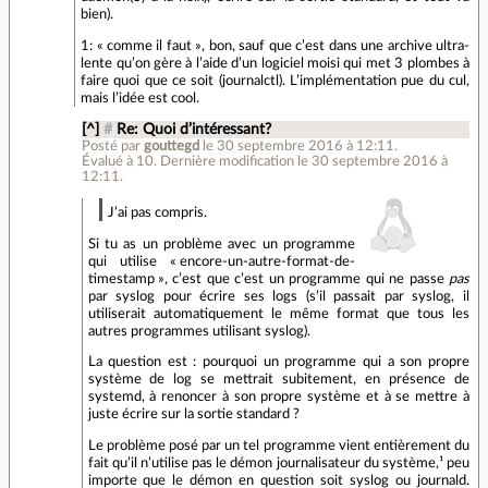
bien).
1: « comme il faut », bon, sauf que c’est dans une archive ultra-
lente qu’on gère à l’aide d’un logiciel moisi qui met 3 plombes à
faire quoi que ce soit (journalctl). L’implémentation pue du cul,
mais l’idée est cool.
[^]
#
Re: Quoi d’intéressant?
Posté par
gouttegd
le 30 septembre 2016 à 12:11
.
Évalué à
10
.
Dernière modification le 30 septembre 2016 à
12:11.
J’ai pas compris.
Si tu as un problème avec un programme
qui utilise « encore-un-autre-format-de-
timestamp », c’est que c’est un programme qui ne passe
pas
par syslog pour écrire ses logs (s’il passait par syslog, il
utiliserait automatiquement le même format que tous les
autres programmes utilisant syslog).
La question est : pourquoi un programme qui a son propre
système de log se mettrait subitement, en présence de
systemd, à renoncer à son propre système et à se mettre à
juste écrire sur la sortie standard ?
Le problème posé par un tel programme vient entièrement du
fait qu’il n’utilise pas le démon journalisateur du système,¹ peu
importe que le démon en question soit syslog ou journald.