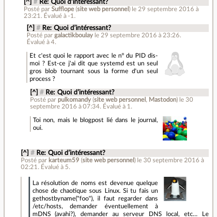
[^]
#
Re: Quoi d’intéressant?
Posté par
Sufflope
(
site web personnel
)
le 29 septembre 2016 à
23:21
.
Évalué à
-1
.
[^]
#
Re: Quoi d’intéressant?
Posté par
galactikboulay
le 29 septembre 2016 à 23:26
.
Évalué à
4
.
Et c'est quoi le rapport avec le n° du PID dis-
moi ? Est-ce j'ai dit que systemd est un seul
gros blob tournant sous la forme d'un seul
process ?
[^]
#
Re: Quoi d’intéressant?
Posté par
pulkomandy
(
site web personnel
,
Mastodon
)
le 30
septembre 2016 à 07:34
.
Évalué à
1
.
Toi non, mais le blogpost lié dans le journal,
oui.
[^]
#
Re: Quoi d’intéressant?
Posté par
karteum59
(
site web personnel
)
le 30 septembre 2016 à
02:21
.
Évalué à
5
.
La résolution de noms est devenue quelque
chose de chaotique sous Linux. Si tu fais un
gethostbyname("foo"), il faut regarder dans
/etc/hosts, demander éventuellement à
mDNS (avahi?), demander au serveur DNS local, etc… Le