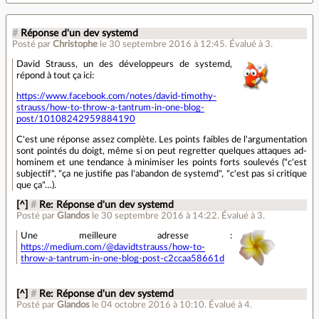
#
Réponse d'un dev systemd
Posté par
Christophe
le 30 septembre 2016 à 12:45
.
Évalué à
3
.
David Strauss, un des développeurs de systemd,
répond à tout ça ici:
https://www.facebook.com/notes/david-timothy-
strauss/how-to-throw-a-tantrum-in-one-blog-
post/10108242959884190
C'est une réponse assez complète. Les points faibles de l'argumentation
sont pointés du doigt, même si on peut regretter quelques attaques ad-
hominem et une tendance à minimiser les points forts soulevés ("c'est
subjectif", "ça ne justifie pas l'abandon de systemd", "c'est pas si critique
que ça"…).
[^]
#
Re: Réponse d'un dev systemd
Posté par
Glandos
le 30 septembre 2016 à 14:22
.
Évalué à
3
.
Une meilleure adresse :
https://medium.com/@davidtstrauss/how-to-
throw-a-tantrum-in-one-blog-post-c2ccaa58661d
[^]
#
Re: Réponse d'un dev systemd
Posté par
Glandos
le 04 octobre 2016 à 10:10
.
Évalué à
4
.