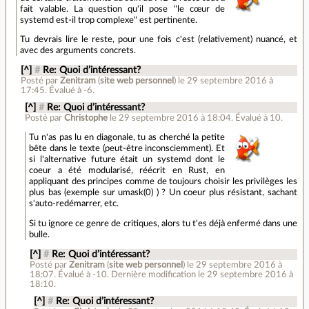
fait valable. La question qu'il pose "le cœur de
systemd est-il trop complexe" est pertinente.
Tu devrais lire le reste, pour une fois c'est (relativement) nuancé, et
avec des arguments concrets.
[^]
#
Re: Quoi d’intéressant?
Posté par
Zenitram
(
site web personnel
)
le 29 septembre 2016 à
17:45
.
Évalué à
-6
.
[^]
#
Re: Quoi d’intéressant?
Posté par
Christophe
le 29 septembre 2016 à 18:04
.
Évalué à
10
.
Tu n'as pas lu en diagonale, tu as cherché la petite
bête dans le texte (peut-être inconsciemment). Et
si l'alternative future était un systemd dont le
coeur a été modularisé, réécrit en Rust, en
appliquant des principes comme de toujours choisir les privilèges les
plus bas (exemple sur umask(0) ) ? Un coeur plus résistant, sachant
s'auto-redémarrer, etc.
Si tu ignore ce genre de critiques, alors tu t'es déjà enfermé dans une
bulle.
[^]
#
Re: Quoi d’intéressant?
Posté par
Zenitram
(
site web personnel
)
le 29 septembre 2016 à
18:07
.
Évalué à
-10
.
Dernière modification le 29 septembre 2016 à
18:10.
[^]
#
Re: Quoi d’intéressant?