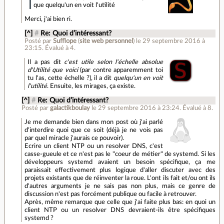
que quelqu'un en voit l'utilité
Merci, j'ai bien ri.
[^]
#
Re: Quoi d’intéressant?
Posté par
Sufflope
(
site web personnel
)
le 29 septembre 2016 à
23:15
.
Évalué à
4
.
Il a pas dit
c'est utile selon l'échelle absolue
d'Utilité que voici
(par contre apparemment toi
tu l'as, cette échelle ?), il a dit
quelqu'un en voit
l'utilité
. Ensuite, les mirages, ça existe.
[^]
#
Re: Quoi d’intéressant?
Posté par
galactikboulay
le 29 septembre 2016 à 23:24
.
Évalué à
8
.
Je me demande bien dans mon post où j'ai parlé
d'interdire quoi que ce soit (déjà je ne vois pas
par quel miracle j'aurais ce pouvoir).
Ecrire un client NTP ou un resolver DNS, c'est
casse-gueule et ce n'est pas le "coeur de métier" de systemd. Si les
développeurs systemd avaient un besoin spécifique, ça me
paraissait effectivement plus logique d'aller discuter avec des
projets existants que de réinventer la roue. L'ont ils fait et/ou ont ils
d'autres arguments je ne sais pas non plus, mais ce genre de
discussion n'est pas forcément publique ou facile à retrouver.
Après, même remarque que celle que j'ai faite plus bas: en quoi un
client NTP ou un resolver DNS devraient-ils être spécifiques
systemd ?