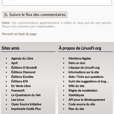
Suivre le flux des commentaires
Note :
les commentaires appartiennent à celles et ceux qui les ont postés.
Nous n’en sommes pas responsables.
Revenir en haut de page
Sites amis
À propos de LinuxFr.org
Agenda du Libre
Mentions légales
April
Faire un don
Éditions D-BookeR
L’équipe de LinuxFr.org
Éditions Diamond
Informations sur le site
Éditions Eyrolles
Aide / Foire aux questions
Éditions ENI
Suivi des suggestions et bogues
En Vente Libre
Wiki du site
Framasoft
Règles de modération
La Quadrature du Net
Statistiques
Lea-Linux
API pour le développement
Open Source Initiative
Code source du site
Imprimerie Grafik Plus
Plan du site