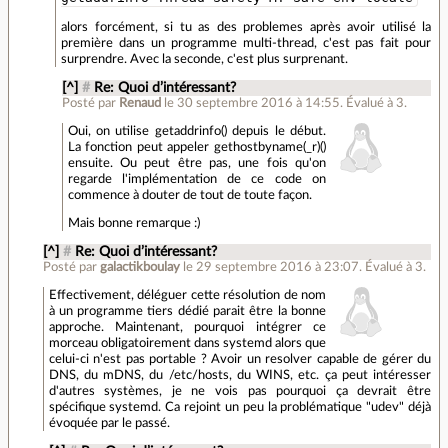
alors forcément, si tu as des problemes après avoir utilisé la
première dans un programme multi-thread, c'est pas fait pour
surprendre. Avec la seconde, c'est plus surprenant.
[^]
#
Re: Quoi d’intéressant?
Posté par
Renaud
le 30 septembre 2016 à 14:55
.
Évalué à
3
.
Oui, on utilise getaddrinfo() depuis le début.
La fonction peut appeler gethostbyname(_r)()
ensuite. Ou peut être pas, une fois qu'on
regarde l'implémentation de ce code on
commence à douter de tout de toute façon.
Mais bonne remarque :)
[^]
#
Re: Quoi d’intéressant?
Posté par
galactikboulay
le 29 septembre 2016 à 23:07
.
Évalué à
3
.
Effectivement, déléguer cette résolution de nom
à un programme tiers dédié parait être la bonne
approche. Maintenant, pourquoi intégrer ce
morceau obligatoirement dans systemd alors que
celui-ci n'est pas portable ? Avoir un resolver capable de gérer du
DNS, du mDNS, du /etc/hosts, du WINS, etc. ça peut intéresser
d'autres systèmes, je ne vois pas pourquoi ça devrait être
spécifique systemd. Ca rejoint un peu la problématique "udev" déjà
évoquée par le passé.