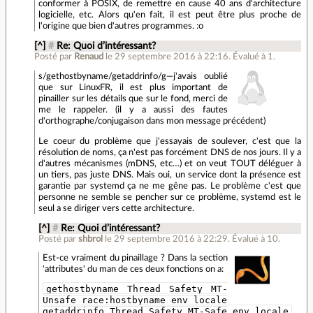
conformer à POSIX, de remettre en cause 40 ans d'architecture
logicielle, etc. Alors qu'en fait, il est peut être plus proche de
l'origine que bien d'autres programmes. :o
[^]
#
Re: Quoi d’intéressant?
Posté par
Renaud
le 29 septembre 2016 à 22:16
.
Évalué à
1
.
s/gethostbyname/getaddrinfo/g—j'avais oublié
que sur LinuxFR, il est plus important de
pinailler sur les détails que sur le fond, merci de
me le rappeler. (il y a aussi des fautes
d'orthographe/conjugaison dans mon message précédent)
Le coeur du problème que j'essayais de soulever, c'est que la
résolution de noms, ça n'est pas forcément DNS de nos jours. Il y a
d'autres mécanismes (mDNS, etc…) et on veut TOUT déléguer à
un tiers, pas juste DNS. Mais oui, un service dont la présence est
garantie par systemd ça ne me gêne pas. Le problème c'est que
personne ne semble se pencher sur ce problème, systemd est le
seul a se diriger vers cette architecture.
[^]
#
Re: Quoi d’intéressant?
Posté par
shbrol
le 29 septembre 2016 à 22:29
.
Évalué à
10
.
Est-ce vraiment du pinaillage ? Dans la section
'attributes' du man de ces deux fonctions on a:
gethostbyname Thread Safety MT-
Unsafe race:hostbyname env locale
getaddrinfo Thread Safety MT-Safe env locale