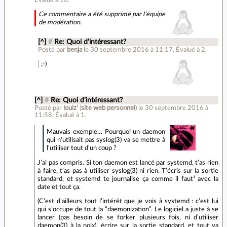
Évalué à
10
.
Ce commentaire a été supprimé par l’équipe
de modération.
[^]
#
Re: Quoi d’intéressant?
Posté par
benja
le 30 septembre 2016 à 11:17
.
Évalué à
2
.
;-)
[^]
#
Re: Quoi d’intéressant?
Posté par
louiz’
(
site web personnel
)
le 30 septembre 2016 à
11:58
.
Évalué à
1
.
Mauvais exemple… Pourquoi un daemon
qui n'utilisait pas syslog(3) va se mettre à
l'utiliser tout d'un coup ?
J’ai pas compris. Si ton daemon est lancé par systemd, t’as rien
à faire, t’as pas à utiliser syslog(3) ni rien. T’écris sur la sortie
standard, et systemd te journalise ça comme il faut¹ avec la
date et tout ça.
(C’est d’ailleurs tout l’intérêt que je vois à systemd : c’est lui
qui s’occupe de tout la “daemonization”. Le logiciel a juste à se
lancer (pas besoin de se forker plusieurs fois, ni d’utiliser
daemon(3) à la noix), écrire sur la sortie standard, et tout va