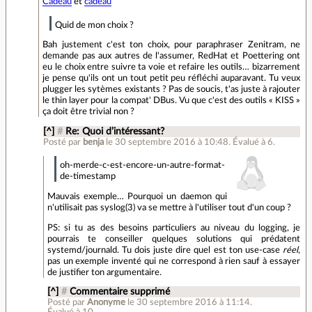
Cadeau
et
cadeau
Quid de mon choix ?
Bah justement c'est ton choix, pour paraphraser Zenitram, ne
demande pas aux autres de l'assumer, RedHat et Poettering ont
eu le choix entre suivre ta voie et refaire les outils… bizarrement
je pense qu'ils ont un tout petit peu réfléchi auparavant. Tu veux
plugger les sytèmes existants ? Pas de soucis, t'as juste à rajouter
le thin layer pour la compat' DBus. Vu que c'est des outils « KISS »
ça doit être trivial non ?
[^]
#
Re: Quoi d’intéressant?
Posté par
benja
le 30 septembre 2016 à 10:48
.
Évalué à
6
.
oh-merde-c-est-encore-un-autre-format-
de-timestamp
Mauvais exemple… Pourquoi un daemon qui
n'utilisait pas syslog(3) va se mettre à l'utiliser tout d'un coup ?
PS: si tu as des besoins particuliers au niveau du logging, je
pourrais te conseiller quelques solutions qui prédatent
systemd/journald. Tu dois juste dire quel est ton use-case
réel
,
pas un exemple inventé qui ne correspond à rien sauf à essayer
de justifier ton argumentaire.
[^]
#
Commentaire supprimé
Posté par
Anonyme
le 30 septembre 2016 à 11:14
.