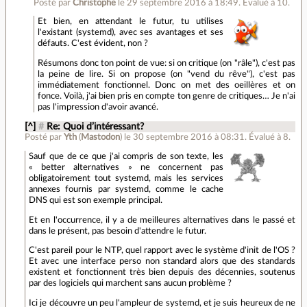
Posté par
Christophe
le 29 septembre 2016 à 18:49
.
Évalué à
10
.
Et bien, en attendant le futur, tu utilises
l'existant (systemd), avec ses avantages et ses
défauts. C'est évident, non ?
Résumons donc ton point de vue: si on critique (on "râle"), c'est pas
la peine de lire. Si on propose (on "vend du rêve"), c'est pas
immédiatement fonctionnel. Donc on met des oeillères et on
fonce. Voilà, j'ai bien pris en compte ton genre de critiques… Je n'ai
pas l'impression d'avoir avancé.
[^]
#
Re: Quoi d’intéressant?
Posté par
Yth
(
Mastodon
)
le 30 septembre 2016 à 08:31
.
Évalué à
8
.
Sauf que de ce que j'ai compris de son texte, les
« better alternatives » ne concernent pas
obligatoirement tout systemd, mais les services
annexes fournis par systemd, comme le cache
DNS qui est son exemple principal.
Et en l'occurrence, il y a de meilleures alternatives dans le passé et
dans le présent, pas besoin d'attendre le futur.
C'est pareil pour le NTP, quel rapport avec le système d'init de l'OS ?
Et avec une interface perso non standard alors que des standards
existent et fonctionnent très bien depuis des décennies, soutenus
par des logiciels qui marchent sans aucun problème ?
Ici je découvre un peu l'ampleur de systemd, et je suis heureux de ne