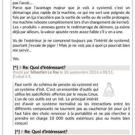
pas l'avoir…
Parce que l'avantage majeur que je vois à systemd, c'est un
démarrage plus rapide de la machine, ce qui me sert une poignée de
fois par an (ça n'accélère pas la sortie de veille ou de veille prolongée,
ma machine reboote complètement lors d'un changement de kernel).
Les « produits » annexes genre le redémarrage de démons, ça existe
déjà par ailleurs, la valeur ajoutée reste assez faible s'il y en a une.
Vu de l'extérieur, je ne comprend toujours pas l'intérêt de systemd,
pourtant j'essaie de piger ! Mais je ne vois pas à quoi ça pourrait bien
me servir…
Yth.
[^]
#
Re: Quoi d’intéressant?
Posté par
Sébastien Le Ray
le 30 septembre 2016 à 08:51
.
Évalué à
5
.
Faut sortir du schéma de pensée où systemd est
un système d'init. C'est un ensemble d'outils qui
utilise les spécificités offertes par le noyau Linux.
L'un de ces outils est un init. Le principal intérêt
est d'avoir un système normalisé où les interactions entre les
différents composants ne tournent pas au cauchemar (et pour ça il
faut faire des choix: renoncer à la portabilité et ne pas chercher à
prendre en charge 10 000 outils extérieurs plus ou moins bien
conçus)
[^]
#
Re: Quoi d’intéressant?