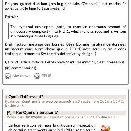
En gros, ça part d'un bon gros bug bien sale. C'est vrai, il est moche. Et
après ça trolle bien fort sur systemd.
Extrait :
The systemd developers [opte] to cram an enormous amount of
unnecessary complexity into PID 1, which runs as root and is written
in a memory-unsafe language.
Bref, l'auteur mélange des bonnes idées (comme l'analyse de données
utilisateurs dans autre chose que le PID 1) avec tout un tas d'idées
trollesques (comme « Systemd is defective by design »)
Ça rend l'article difficile à être convaincant. Néanmoins, c'est intéressant.
(
45 commentaires
).
Markdown
EPUB
#
Quoi d’intéressant?
Posté par
Zenitram
(
site web personnel
)
le 29 septembre 2016 à 16:40
.
Évalué à
-7
.
[^]
#
Re: Quoi d’intéressant?
Posté par
Christophe
le 29 septembre 2016 à 17:23
.
Évalué à
10
.
Le bug sera corrigé, mais la critique sur l'exécution
de certains traitements au sein du PID 1 reste tout à