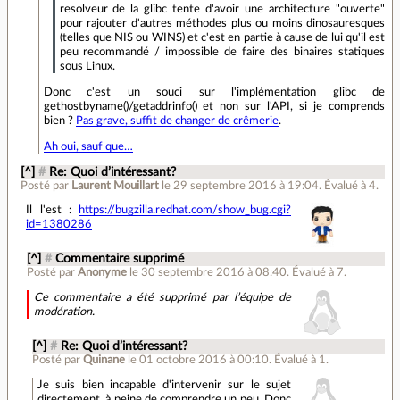
resolveur de la glibc tente d'avoir une architecture "ouverte"
pour rajouter d'autres méthodes plus ou moins dinosauresques
(telles que NIS ou WINS) et c'est en partie à cause de lui qu'il est
peu recommandé / impossible de faire des binaires statiques
sous Linux.
Donc c'est un souci sur l'implémentation glibc de
gethostbyname()/getaddrinfo() et non sur l'API, si je comprends
bien ?
Pas grave, suffit de changer de crêmerie
.
Ah oui, sauf que…
[^]
#
Re: Quoi d’intéressant?
Posté par
Laurent Mouillart
le 29 septembre 2016 à 19:04
.
Évalué à
4
.
Il l'est :
https://bugzilla.redhat.com/show_bug.cgi?
id=1380286
[^]
#
Commentaire supprimé
Posté par
Anonyme
le 30 septembre 2016 à 08:40
.
Évalué à
7
.
Ce commentaire a été supprimé par l’équipe de
modération.
[^]
#
Re: Quoi d’intéressant?
Posté par
Quinane
le 01 octobre 2016 à 00:10
.
Évalué à
1
.
Je suis bien incapable d'intervenir sur le sujet
directement, à peine de comprendre un peu. Donc