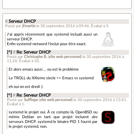
#
Serveur DHCP
Posté par
jfmartin
le 30 septembre 2016 à 09:46
.
Évalué à
3
.
J'ai appris récemment que systemd incluait aussi un
serveur DHCP.
Enfin systemd-netword l'inclut pour être exact.
[^]
#
Re: Serveur DHCP
Posté par
Christophe B.
(
site web personnel
)
le 30 septembre 2016 à
11:20
.
Évalué à
10
.
Et alors emacs aussi … ou est le problème
Le TROLL du XXIeme siecle => Emacs vs systemd
eh oui on est dredi :)
[^]
#
Re: Serveur DHCP
Posté par
Sufflope
(
site web personnel
)
le 30 septembre 2016 à 13:41
.
Évalué à
1
.
systemd le projet oui. À ce compte-là, OpenBSD ou
même Debian en tant que projet incluent
des
serveurs DHCP. systemd le binaire PID 1 fourni par
le projet systemd, non.