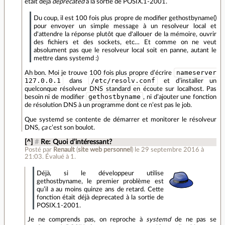
était déjà
deprecated
à la sortie de POSIX.1-2001.
Du coup, il est 100 fois plus propre de modifier gethostbyname()
pour envoyer un simple message à un resolveur local et
d'attendre la réponse plutôt que d'allouer de la mémoire, ouvrir
des fichiers et des sockets, etc… Et comme on ne veut
absolument pas que le resolveur local soit en panne, autant le
mettre dans systemd :)
nameserver
Ah bon. Moi je trouve 100 fois plus propre d’écrire
127.0.0.1
/etc/resolv.conf
dans
et d’installer un
quelconque résolveur DNS standard en écoute sur localhost. Pas
gethostbyname
besoin ni de modifier
, ni d’ajouter une fonction
de résolution DNS à un programme dont ce n’est pas le job.
Que systemd se contente de démarrer et monitorer le résolveur
DNS,
ça
c’est son boulot.
[^]
#
Re: Quoi d’intéressant?
Posté par
Renault
(
site web personnel
)
le 29 septembre 2016 à
21:03
.
Évalué à
1
.
Déjà, si le développeur utilise
gethostbyname, le premier problème est
qu’il a au moins quinze ans de retard. Cette
fonction était déjà deprecated à la sortie de
POSIX.1-2001.
Je ne comprends pas, on reproche à
systemd
de ne pas se