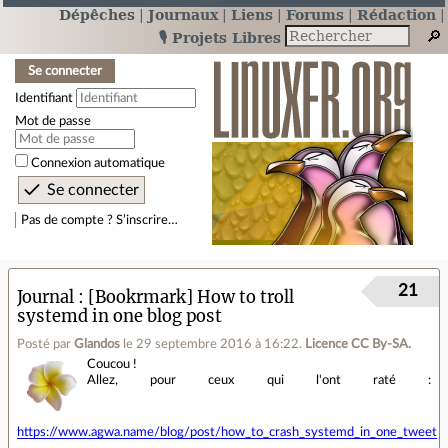
Dépêches
Journaux
Liens
Forums
Rédaction
🎙️ Projets Libres
Se connecter
Identifiant
Mot de passe
Connexion automatique
Pas de compte ? S’inscrire…
21
Journal
[Bookrmark] How to troll
systemd in one blog post
Posté par
Glandos
le 29 septembre 2016 à 16:22
.
Licence CC By‑SA.
Coucou !
Allez, pour ceux qui l'ont raté :
https://www.agwa.name/blog/post/how_to_crash_systemd_in_one_tweet