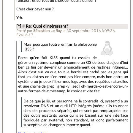
fonction, et surtout du choix de l'outil à utiliser ?
C'est cher payer non ?
Yth.
[^]
#
Re: Quoi d’intéressant?
Posté par
Sébastien Le Ray
le 30 septembre 2016 à 09:36
.
Évalué à
7
.
Mais pourquoi foutre en l'air la philosophie
KISS ?
Parce qu'en fait KISS quand tu essaies de
gérer un système complexe comme un OS de base d'aujourd'hui
ben ça fini par devenir un amoncellement de rustines infâmes…
Alors c'est sûr vu que tout le bordel est caché par les gens qui
font les distros on s'en rend pas bien compte, mais bon entre un
système où je peux filtrer mes logs avec des requêtes naturelles
et une chaîne de grep | grep -v | sed | oh-merde-c-est-encore-un-
autre-format-de-timestamp, le choix est vite fait
De ce que je lis, et personne ne le contredit ici, systemd a un
resolveur DNS et un outil NTP intégrés (même s'ils tournent
dans des processus séparés), qui ne sont pas remplaçables par
des outils existants parce qu'ils se basent sur une interface
fabriquée par systemd, non standard, et donc parfaitement
susceptible de changer n'importe quand.