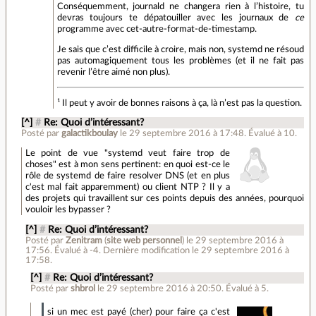
Conséquemment, journald ne changera rien à l’histoire, tu
devras toujours te dépatouiller avec les journaux de
ce
programme avec cet-autre-format-de-timestamp.
Je sais que c’est difficile à croire, mais non, systemd ne résoud
pas automagiquement tous les problèmes (et il ne fait pas
revenir l’être aimé non plus).
¹ Il peut y avoir de bonnes raisons à ça, là n’est pas la question.
[^]
#
Re: Quoi d’intéressant?
Posté par
galactikboulay
le 29 septembre 2016 à 17:48
.
Évalué à
10
.
Le point de vue "systemd veut faire trop de
choses" est à mon sens pertinent: en quoi est-ce le
rôle de systemd de faire resolver DNS (et en plus
c'est mal fait apparemment) ou client NTP ? Il y a
des projets qui travaillent sur ces points depuis des années, pourquoi
vouloir les bypasser ?
[^]
#
Re: Quoi d’intéressant?
Posté par
Zenitram
(
site web personnel
)
le 29 septembre 2016 à
17:56
.
Évalué à
-4
.
Dernière modification le 29 septembre 2016 à
17:58.
[^]
#
Re: Quoi d’intéressant?
Posté par
shbrol
le 29 septembre 2016 à 20:50
.
Évalué à
5
.
si un mec est payé (cher) pour faire ça c'est