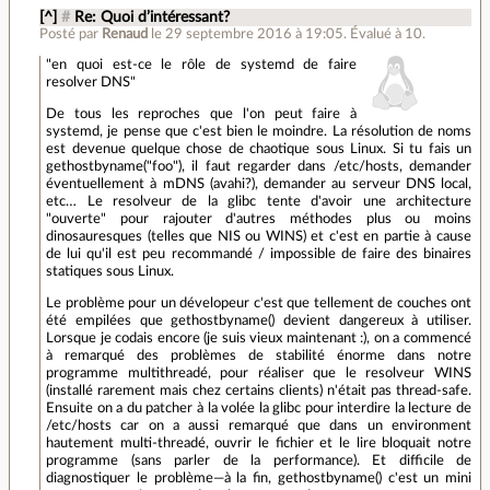
[^]
#
Re: Quoi d’intéressant?
Posté par
Renaud
le 29 septembre 2016 à 19:05
.
Évalué à
10
.
"en quoi est-ce le rôle de systemd de faire
resolver DNS"
De tous les reproches que l'on peut faire à
systemd, je pense que c'est bien le moindre. La résolution de noms
est devenue quelque chose de chaotique sous Linux. Si tu fais un
gethostbyname("foo"), il faut regarder dans /etc/hosts, demander
éventuellement à mDNS (avahi?), demander au serveur DNS local,
etc… Le resolveur de la glibc tente d'avoir une architecture
"ouverte" pour rajouter d'autres méthodes plus ou moins
dinosauresques (telles que NIS ou WINS) et c'est en partie à cause
de lui qu'il est peu recommandé / impossible de faire des binaires
statiques sous Linux.
Le problème pour un dévelopeur c'est que tellement de couches ont
été empilées que gethostbyname() devient dangereux à utiliser.
Lorsque je codais encore (je suis vieux maintenant :), on a commencé
à remarqué des problèmes de stabilité énorme dans notre
programme multithreadé, pour réaliser que le resolveur WINS
(installé rarement mais chez certains clients) n'était pas thread-safe.
Ensuite on a du patcher à la volée la glibc pour interdire la lecture de
/etc/hosts car on a aussi remarqué que dans un environment
hautement multi-threadé, ouvrir le fichier et le lire bloquait notre
programme (sans parler de la performance). Et difficile de
diagnostiquer le problème—à la fin, gethostbyname() c'est un mini