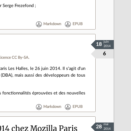
r Serge Frezefond ;
Markdown
EPUB
juin
18
2014
6
Licence CC By‑SA.
 Les Halles, le 26 juin 2014. Il s'agit d'un
 (DBA), mais aussi des développeurs de tous
 fonctionnalités éprouvées et des nouvelles
Markdown
EPUB
mai
14 chez Mozilla Paris
28
2014