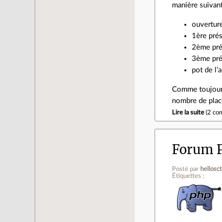
manière suivant
ouvertur
1ère prés
2ème prés
3ème prés
pot de l’a
Comme toujours 
nombre de place
Lire la suite
(
2 co
Forum 
Posté par
hellosc
Étiquettes :