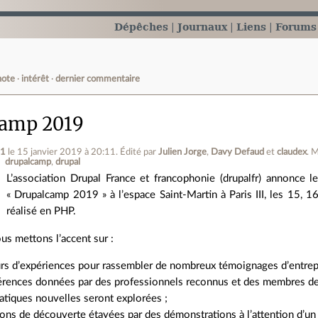
Dépêches
Journaux
Liens
Forums
note
intérêt
dernier commentaire
camp 2019
t1
le 15 janvier 2019 à 20:11
.
Édité par
Julien Jorge
,
Davy Defaud
et
claudex
.
M
drupalcamp
drupal
L’association Drupal France et francophonie (drupalfr) annonce 
« Drupalcamp 2019 » à l’espace Saint‐Martin à Paris III, les 15, 
réalisé en PHP.
us mettons l’accent sur :
rs d’expériences pour rassembler de nombreux témoignages d’entrepri
érences données par des professionnels reconnus et des membres de
tiques nouvelles seront explorées ;
ons de découverte étayées par des démonstrations à l’attention d’un 