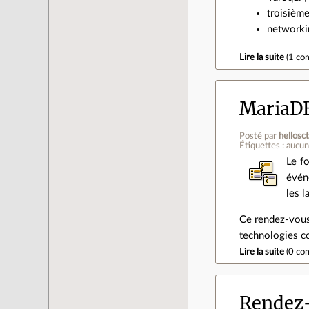
troisième
networki
Lire la suite
(
1 co
MariaDB
Posté par
hellosc
Étiquettes : aucu
Le f
évén
les l
Ce rendez-vous
technologies co
Lire la suite
(
0 co
Rendez-