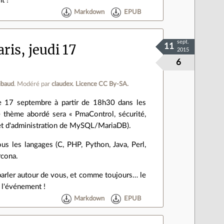
t !
Markdown
EPUB
sept.
ris, jeudi 17
11
2015
6
ibaud
.
Modéré par
claudex
.
Licence CC By‑SA.
17 septembre à partir de 18h30 dans les
 thème abordé sera « PmaControl, sécurité,
 et d'administration de MySQL/MariaDB).
s les langages (C, PHP, Python, Java, Perl,
rcona.
parler autour de vous, et comme toujours… le
e l'événement !
Markdown
EPUB