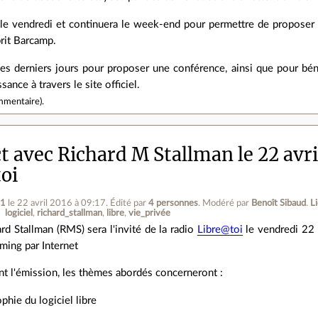
le vendredi et continuera le week‐end pour permettre de proposer 
prit Barcamp.
les derniers jours pour proposer une conférence, ainsi que pour bén
ance à travers le site officiel.
mmentaire
).
t avec Richard M Stallman le 22 avri
oi
t1
le 22 avril 2016 à 09:17
.
Édité par
4 personnes
.
Modéré par
Benoît Sibaud
.
L
logiciel
richard_stallman
libre
vie_privée
rd Stallman (RMS) sera l'invité de la radio
Libre@toi
le vendredi 22 a
ming par Internet
nt l'émission, les thèmes abordés concerneront :
ophie du logiciel libre