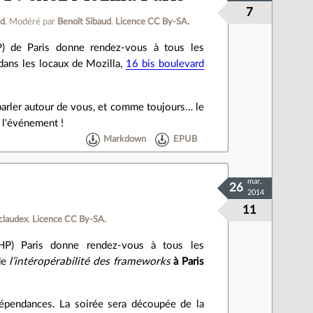
7
ud
.
Modéré par
Benoît Sibaud
.
Licence CC By‑SA.
P) de Paris donne rendez-vous à tous les
dans les locaux de Mozilla,
16 bis boulevard
parler autour de vous, et comme toujours… le
e l'événement !
Markdown
EPUB
mar.
26
2014
11
claudex
.
Licence CC By‑SA.
PHP) Paris donne rendez-vous à tous les
de
l’intéropérabilité des frameworks
à Paris
 dépendances. La soirée sera découpée de la