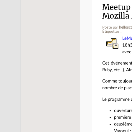
Meetup 
Mozilla 
Posté par
hellosc
Étiquettes :
LeMu
18h3
avec
Cet événement 
Ruby, etc…). A
Comme toujours 
nombre de place
Le programme d
ouvertur
première 
deuxième 
Varoqui ;