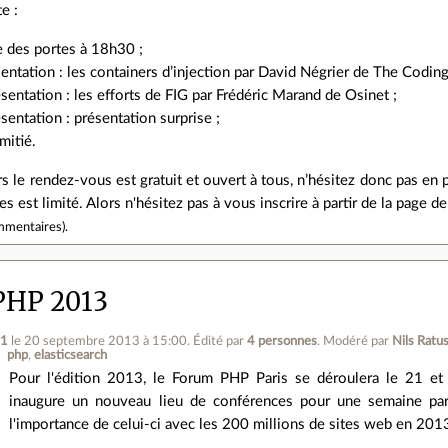
e :
e des portes à 18h30 ;
entation : les containers d’injection par David Négrier de The Codin
entation : les efforts de FIG par Frédéric Marand de Osinet ;
entation : présentation surprise ;
mitié.
le rendez-vous est gratuit et ouvert à tous, n’hésitez donc pas en 
s est limité. Alors n'hésitez pas à vous inscrire à partir de la page d
mmentaires
).
PHP 2013
t1
le 20 septembre 2013 à 15:00
.
Édité par
4 personnes
.
Modéré par
Nils Ratu
php
elasticsearch
Pour l'édition 2013, le Forum PHP Paris se déroulera le 21 e
inaugure un nouveau lieu de conférences pour une semaine par
l'importance de celui-ci avec les 200 millions de sites web en 201