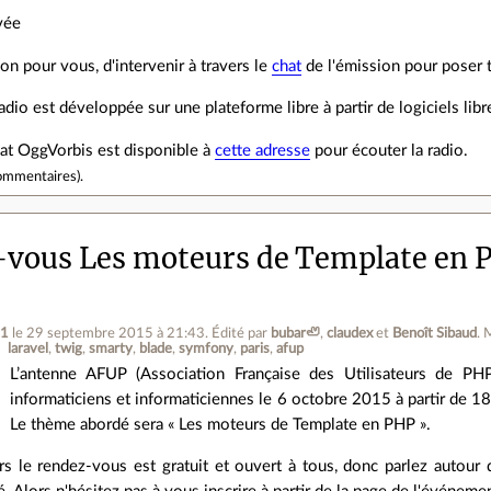
ivée
ion pour vous, d'intervenir à travers le
chat
de l'émission pour poser 
 radio est développée sur une plateforme libre à partir de logiciels libr
mat OggVorbis est disponible à
cette adresse
pour écouter la radio.
ommentaires
).
vous Les moteurs de Template en PH
t1
le 29 septembre 2015 à 21:43
.
Édité par
bubar🦥
,
claudex
et
Benoît Sibaud
.
laravel
twig
smarty
blade
symfony
paris
afup
L’antenne AFUP (Association Française des Utilisateurs de PH
informaticiens et informaticiennes le 6 octobre 2015 à partir de 18
Le thème abordé sera « Les moteurs de Template en PHP ».
 le rendez-vous est gratuit et ouvert à tous, donc parlez autou