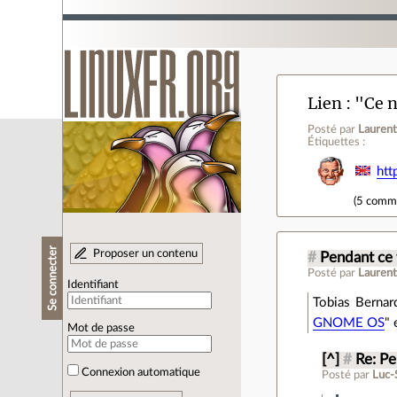
Lien
"Ce n
Posté par
Laurent
Étiquettes :
htt
(
5 comm
Se connecter
Proposer un contenu
#
Pendant c
Posté par
Laurent
Identifiant
Tobias Berna
GNOME OS
"
Mot de passe
[^]
#
Re: P
Connexion automatique
Posté par
Luc-