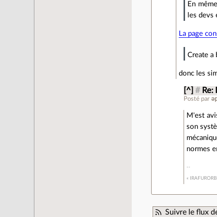
En même t
les devs 
La page con
Create a
donc les sim
[^]
#
Re: 
Posté par
M'est avi
son systèm
mécaniqu
normes en
« IRAFURORB
Suivre le flux