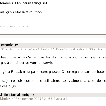
tembre à 14h (heure française)
is, ça va être la révolution !
olaient, il ferait nuit" F. Dard
n atomique
e 08 septembre 2025 à 16:21
.
Évalué à
6
.
Dernière modification le 08 septemb
isent : si vous n'aimez pas les distributions atomiques, y'en a ple
 pas à continuer de vous en servir.
ergie à Flatpak n'est pas encore passée. On en reparle dans quelque
, je ne suis que simple utilisateur, pas vraiment la cible de c
té des bugs.
stribution atomique
tManley
le 08 septembre 2025 à 21:55
.
Évalué à
4
.