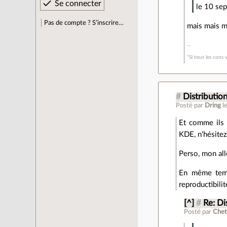
le 10 sep
Pas de compte ? S’inscrire…
mais mais ma
"Si tous les cons v
#
Distributio
Posté par
Dring
l
Et comme ils d
KDE, n'hésitez
Perso, mon all
En même temps
reproductibili
[^]
#
Re: Di
Posté par
Che