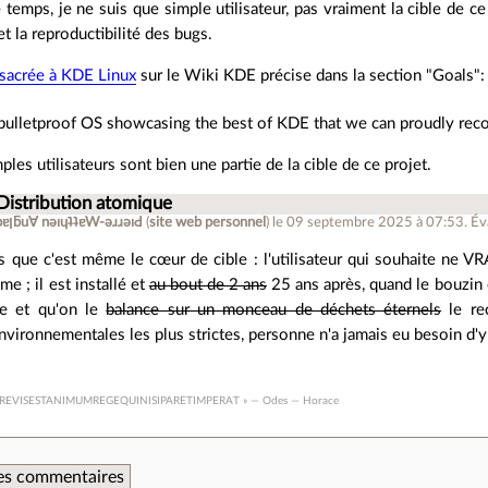
emps, je ne suis que simple utilisateur, pas vraiment la cible de c
et la reproductibilité des bugs.
sacrée à KDE Linux
sur le Wiki KDE précise dans la section "Goals":
 bulletproof OS showcasing the best of KDE that we can proudly r
ples utilisateurs sont bien une partie de la cible de ce projet.
Distribution atomique
ǝpɐןƃu∀ nǝıɥʇʇɐW-ǝɹɹǝıԀ
(
site web personnel
)
le 09 septembre 2025 à 07:53
.
Év
s que c'est même le cœur de cible : l'utilisateur qui souhaite ne
e ; il est installé et
au bout de 2 ans
25 ans après, quand le bouzin
e et qu'on le
balance sur un monceau de déchets éternels
le re
vironnementales les plus strictes, personne n'a jamais eu besoin d'y 
REVISESTANIMUMREGEQUINISIPARETIMPERAT » — Odes — Horace
 des commentaires