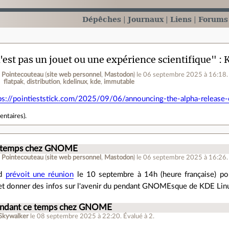
Dépêches
Journaux
Liens
Forums
'est pas un jouet ou une expérience scientifique" :
 Pointecouteau
(
site web personnel
,
Mastodon
)
le 06 septembre 2025 à 16:18
.
flatpak
distribution
kdelinux
kde
immutable
ps://pointieststick.com/2025/09/06/announcing-the-alpha-release-
entaires
).
e temps chez GNOME
 Pointecouteau
(
site web personnel
,
Mastodon
)
le 06 septembre 2025 à 16:26
.
rd
prévoit une réunion
le 10 septembre à 14h (heure française) pou
 et donner des infos sur l'avenir du pendant GNOMEsque de KDE Lin
endant ce temps chez GNOME
Skywalker
le 08 septembre 2025 à 22:20
.
Évalué à
2
.