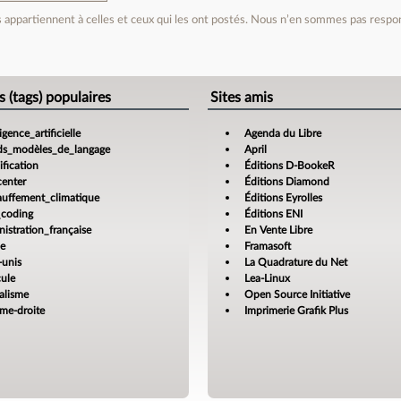
appartiennent à celles et ceux qui les ont postés. Nous n’en sommes pas respo
e
s (tags) populaires
Sites amis
ligence_artificielle
Agenda du Libre
ds_modèles_de_langage
April
fication
Éditions D-BookeR
center
Éditions Diamond
auffement_climatique
Éditions Eyrolles
_coding
Éditions ENI
istration_française
En Vente Libre
ce
Framasoft
-unis
La Quadrature du Net
cule
Lea-Linux
alisme
Open Source Initiative
ême-droite
Imprimerie Grafik Plus