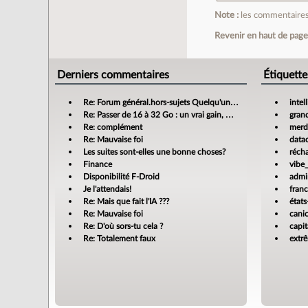
Note :
les commentaires 
Revenir en haut de pag
Derniers commentaires
Étiquette
Re: Forum général.hors-sujets Quelqu'un a déjà confié sa compta à un cabinet d'expertise comptable en ligne ?
intel
Re: Passer de 16 à 32 Go : un vrai gain, mais jusqu’où ?
gran
Re: complément
merdi
Re: Mauvaise foi
data
Les suites sont-elles une bonne choses?
réch
Finance
vibe
Disponibilité F-Droid
admin
Je l'attendais!
fran
Re: Mais que fait l'IA ???
états
Re: Mauvaise foi
cani
Re: D'où sors-tu cela ?
capit
Re: Totalement faux
extr