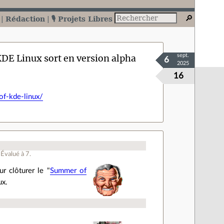
Rédaction
🎙️ Projets Libres
 KDE Linux sort en version alpha
sept.
6
2025
16
of-kde-linux/
Évalué à
7
.
r clôturer le "
Summer of
ux.