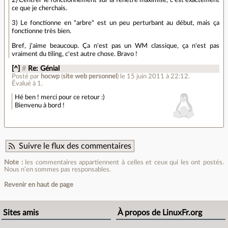
2) Centrer le fonctionnement sur la fenêtre maximisé, c'est exactement
ce que je cherchais.
3) Le fonctionne en "arbre" est un peu perturbant au début, mais ça
fonctionne très bien.
Bref, j'aime beaucoup. Ça n'est pas un WM classique, ça n'est pas
vraiment du tiling, c'est autre chose. Bravo !
[^]
#
Re: Génial
Posté par
hocwp
(
site web personnel
)
le 15 juin 2011 à 22:12
.
Évalué à
1
.
Hé ben ! merci pour ce retour :)
Bienvenu à bord !
Suivre le flux des commentaires
Note :
les commentaires appartiennent à celles et ceux qui les ont postés.
Nous n’en sommes pas responsables.
Revenir en haut de page
Sites amis
À propos de LinuxFr.org