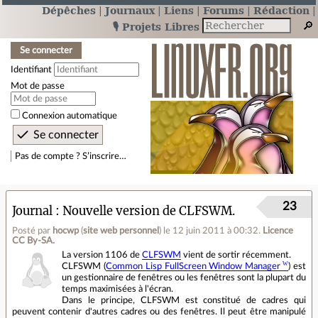
Dépêches
Journaux
Liens
Forums
Rédaction
🎙️ Projets Libres
Se connecter
Identifiant
Mot de passe
Connexion automatique
Pas de compte ? S’inscrire…
23
Journal
Nouvelle version de CLFSWM.
Posté par
hocwp
(
site web personnel
)
le 12 juin 2011 à 00:32
.
Licence
CC By‑SA.
La version 1106 de
CLFSWM
vient de sortir récemment.
CLFSWM (
Common Lisp FullScreen Window Manager
) est
un gestionnaire de fenêtres ou les fenêtres sont la plupart du
temps maximisées à l'écran.
Dans le principe, CLFSWM est constitué de cadres qui
peuvent contenir d'autres cadres ou des fenêtres. Il peut être manipulé