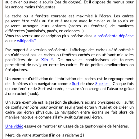
au clavier ou avec la souris (pas de dogme). Et il dispose de menus pour
les actions moins fréquentes.
Le cadre ou la fenêtre courante est maximisé à l'écran. Les cadres
peuvent être créés au fur et à mesure avec le clavier ou la souris et
peuvent arranger leurs enfants (cadres ou fenêtres) de manières
différentes (maximisés, pavés, en colonnes...).
Vous trouverez une description plus précise dans
la précédente dépêche
ou sur
wikipedia
.
Par rapport à la version précédente, l'affichage des cadres a été optimisé
en n'affichant pas les cadres ou fenêtres cachés et en utilisant mieux les
possibilités de la
Xlib
. De nouvelles combinaisons de touches
permettent de naviguer entre les cadres. Et de petites améliorations on
été ajoutées.
Un exemple d'utilisation de l'imbrication des cadres est le regroupement
des fenêtres d'un navigateur comme
Surf
de chez
Suckless
. Chaque fois
qu'une fenêtre de Surf est créée, le cadre s'en chargeant l'absorbe grâce
à un crochet (hook).
Un autre exemple est la gestion de plusieurs écrans physiques où il suffit
de configurer Xorg pour avoir un seul grand écran virtuel et de créer un
cadre par écran physique. La navigation entre écrans se fait alors de
manière habituelle comme s'il n'y avait qu'un seul écran.
Une vidéo
essaye de montrer un usage de ce gestionnaire de fenêtres.
Merci de votre attention (Fin de la réclame :) )