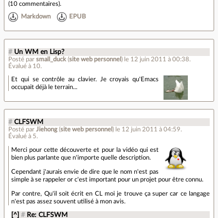
(
10 commentaires
).
Markdown
EPUB
#
Un WM en Lisp?
Posté par
small_duck
(
site web personnel
)
le 12 juin 2011 à 00:38
.
Évalué à
10
.
Et qui se contrôle au clavier. Je croyais qu'Emacs
occupait déjà le terrain...
#
CLFSWM
Posté par
Jiehong
(
site web personnel
)
le 12 juin 2011 à 04:59
.
Évalué à
5
.
Merci pour cette découverte et pour la vidéo qui est
bien plus parlante que n'importe quelle description.
Cependant j'aurais envie de dire que le nom n'est pas
simple à se rappeler or c'est important pour un projet pour être connu.
Par contre, Qu'il soit écrit en CL moi je trouve ça super car ce langage
n'est pas assez souvent utilisé à mon avis.
[^]
#
Re: CLFSWM