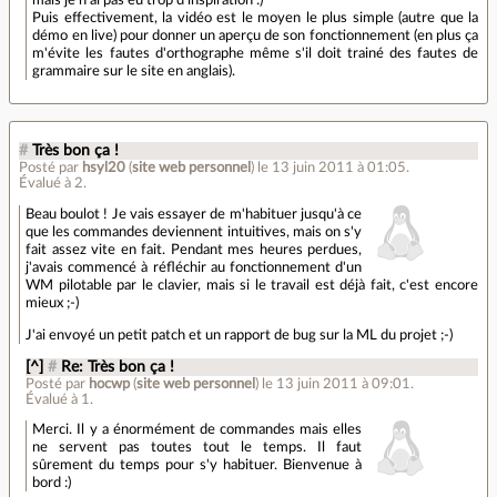
mais je n'ai pas eu trop d'inspiration :)
Puis effectivement, la vidéo est le moyen le plus simple (autre que la
démo en live) pour donner un aperçu de son fonctionnement (en plus ça
m'évite les fautes d'orthographe même s'il doit trainé des fautes de
grammaire sur le site en anglais).
#
Très bon ça !
Posté par
hsyl20
(
site web personnel
)
le 13 juin 2011 à 01:05
.
Évalué à
2
.
Beau boulot ! Je vais essayer de m'habituer jusqu'à ce
que les commandes deviennent intuitives, mais on s'y
fait assez vite en fait. Pendant mes heures perdues,
j'avais commencé à réfléchir au fonctionnement d'un
WM pilotable par le clavier, mais si le travail est déjà fait, c'est encore
mieux ;-)
J'ai envoyé un petit patch et un rapport de bug sur la ML du projet ;-)
[^]
#
Re: Très bon ça !
Posté par
hocwp
(
site web personnel
)
le 13 juin 2011 à 09:01
.
Évalué à
1
.
Merci. Il y a énormément de commandes mais elles
ne servent pas toutes tout le temps. Il faut
sûrement du temps pour s'y habituer. Bienvenue à
bord :)