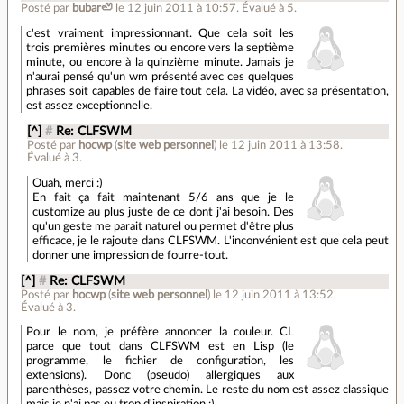
Posté par
bubar🦥
le 12 juin 2011 à 10:57
.
Évalué à
5
.
c'est vraiment impressionnant. Que cela soit les
trois premières minutes ou encore vers la septième
minute, ou encore à la quinzième minute. Jamais je
n'aurai pensé qu'un wm présenté avec ces quelques
phrases soit capables de faire tout cela. La vidéo, avec sa présentation,
est assez exceptionnelle.
[^]
#
Re: CLFSWM
Posté par
hocwp
(
site web personnel
)
le 12 juin 2011 à 13:58
.
Évalué à
3
.
Ouah, merci :)
En fait ça fait maintenant 5/6 ans que je le
customize au plus juste de ce dont j'ai besoin. Des
qu'un geste me parait naturel ou permet d'être plus
efficace, je le rajoute dans CLFSWM. L'inconvénient est que cela peut
donner une impression de fourre-tout.
[^]
#
Re: CLFSWM
Posté par
hocwp
(
site web personnel
)
le 12 juin 2011 à 13:52
.
Évalué à
3
.
Pour le nom, je préfère annoncer la couleur. CL
parce que tout dans CLFSWM est en Lisp (le
programme, le fichier de configuration, les
extensions). Donc (pseudo) allergiques aux
parenthèses, passez votre chemin. Le reste du nom est assez classique