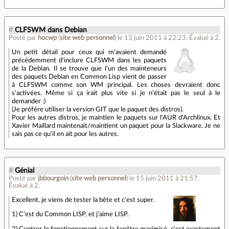
#
CLFSWM dans Debian
Posté par
hocwp
(
site web personnel
)
le 13 juin 2011 à 22:23
.
Évalué à
2
.
Un petit détail pour ceux qui m'avaient demandé
précédemment d'inclure CLFSWM dans les paquets
de la Debian. Il se trouve que l'un des mainteneurs
des paquets Debian en Common Lisp vient de passer
à CLFSWM comme son WM principal. Les choses devraient donc
s'activées. Même si ça irait plus vite si je n'était pas le seul à le
demander :)
(Je préfère utiliser la version GIT que le paquet des distros).
Pour les autres distros, je maintien le paquets sur l'AUR d'Archlinux. Et
Xavier Maillard maintenait/maintient un paquet pour la Slackware. Je ne
sais pas ce qu'il en ait pour les autres.
#
Génial
Posté par
jbbourgoin
(
site web personnel
)
le 15 juin 2011 à 21:57
.
Évalué à
2
.
Excellent, je viens de tester la bête et c'est super.
1) C'est du Common LISP, et j'aime LISP.