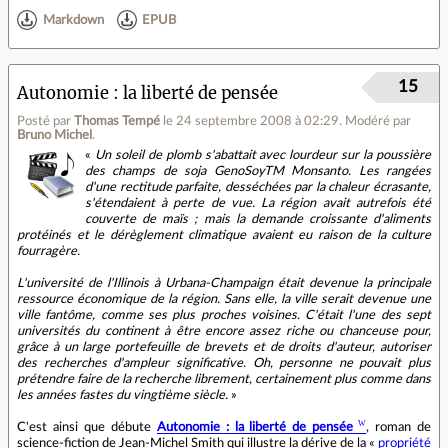
Markdown
EPUB
15
Autonomie : la liberté de pensée
Posté par
Thomas Tempé
le 24 septembre 2008 à 02:29
.
Modéré par
Bruno Michel
.
«
Un soleil de plomb s'abattait avec lourdeur sur la poussière
des champs de soja GenoSoyTM Monsanto. Les rangées
d'une rectitude parfaite, desséchées par la chaleur écrasante,
s'étendaient à perte de vue. La région avait autrefois été
couverte de maïs ; mais la demande croissante d'aliments
protéinés et le dérèglement climatique avaient eu raison de la culture
fourragère.
L'université de l'Illinois à Urbana-Champaign était devenue la principale
ressource économique de la région. Sans elle, la ville serait devenue une
ville fantôme, comme ses plus proches voisines. C'était l'une des sept
universités du continent à être encore assez riche ou chanceuse pour,
grâce à un large portefeuille de brevets et de droits d'auteur, autoriser
des recherches d'ampleur significative. Oh, personne ne pouvait plus
prétendre faire de la recherche librement, certainement plus comme dans
les années fastes du vingtième siècle.
»
C'est ainsi que débute
Autonomie : la liberté de pensée
, roman de
science-fiction de Jean-Michel Smith qui illustre la dérive de la «
propriété