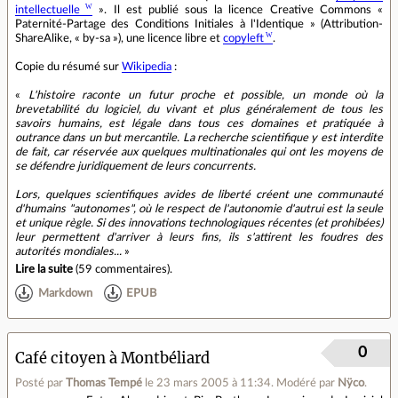
intellectuelle
». Il est publié sous la licence Creative Commons «
Paternité-Partage des Conditions Initiales à l'Identique » (Attribution-
ShareAlike, « by-sa »), une licence libre et
copyleft
.
Copie du résumé sur
Wikipedia
:
«
L'histoire raconte un futur proche et possible, un monde où la
brevetabilité du logiciel, du vivant et plus généralement de tous les
savoirs humains, est légale dans tous ces domaines et pratiquée à
outrance dans un but mercantile. La recherche scientifique y est interdite
de fait, car réservée aux quelques multinationales qui ont les moyens de
se défendre juridiquement de leurs concurrents.
Lors, quelques scientifiques avides de liberté créent une communauté
d'humains "autonomes", où le respect de l'autonomie d'autrui est la seule
et unique règle. Si des innovations technologiques récentes (et prohibées)
leur permettent d'arriver à leurs fins, ils s'attirent les foudres des
autorités mondiales...
»
Lire la suite
(
59 commentaires
).
Markdown
EPUB
0
Café citoyen à Montbéliard
Posté par
Thomas Tempé
le 23 mars 2005 à 11:34
.
Modéré par
Nÿco
.