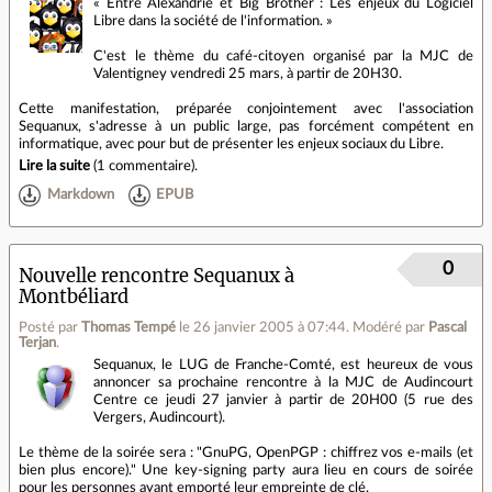
« Entre Alexandrie et Big Brother : Les enjeux du Logiciel
Libre dans la société de l'information. »
C'est le thème du café-citoyen organisé par la MJC de
Valentigney vendredi 25 mars, à partir de 20H30.
Cette manifestation, préparée conjointement avec l'association
Sequanux, s'adresse à un public large, pas forcément compétent en
informatique, avec pour but de présenter les enjeux sociaux du Libre.
Lire la suite
(
1 commentaire
).
Markdown
EPUB
0
Nouvelle rencontre Sequanux à
Montbéliard
Posté par
Thomas Tempé
le 26 janvier 2005 à 07:44
.
Modéré par
Pascal
Terjan
.
Sequanux, le LUG de Franche-Comté, est heureux de vous
annoncer sa prochaine rencontre à la MJC de Audincourt
Centre ce jeudi 27 janvier à partir de 20H00 (5 rue des
Vergers, Audincourt).
Le thème de la soirée sera : "GnuPG, OpenPGP : chiffrez vos e-mails (et
bien plus encore)." Une key-signing party aura lieu en cours de soirée
pour les personnes ayant emporté leur empreinte de clé.