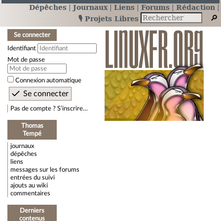
Dépêches
Journaux
Liens
Forums
Rédaction
🎙️ Projets Libres
Se connecter
Identifiant
Mot de passe
Connexion automatique
Pas de compte ? S’inscrire…
Thomas
Tempé
journaux
dépêches
liens
messages sur les forums
entrées du suivi
ajouts au wiki
commentaires
Derniers
contenus