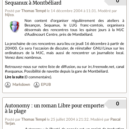
0
Sequanux à Montbéliard
Posté par
Thomas Tempé
le 14 décembre 2004 à 11:31
.
Modéré par
Nÿco
.
Non content d'organiser régulièrement des ateliers à
Besançon, Sequanux, le LUG franc-comtois, organisera
désormais des rencontres tous les quinze jours à la MJC
d'Audincourt Centre, près de Montbéliard.
La prochaine de ces rencontres aura lieu ce jeudi 16 décembre à partir de
20H00. Ce sera l'occasion de discuter, de réinstaller GNU/Linux sur les
ordinateurs de la MJC, mais aussi de rencontrer un journaliste local.
Venez donc nombreux.
Retrouvez-nous sur notre liste de diffusion, ou sur irc.freenode.net, canal
#sequanux. Possibilité de navette depuis la gare de Montbéliard.
Lire la suite
(
0 commentaire
).
Markdown
EPUB
0
Autonomy : un roman Libre pour emporter
à la plage
Posté par
Thomas Tempé
le 25 juillet 2004 à 21:32
.
Modéré par
Pascal
Terjan
.