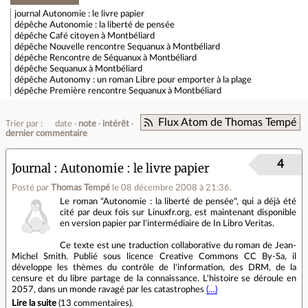
journal
Autonomie : le livre papier
dépêche
Autonomie : la liberté de pensée
dépêche
Café citoyen à Montbéliard
dépêche
Nouvelle rencontre Sequanux à Montbéliard
dépêche
Rencontre de Séquanux à Montbéliard
dépêche
Sequanux à Montbéliard
dépêche
Autonomy : un roman Libre pour emporter à la plage
dépêche
Première rencontre Sequanux à Montbéliard
Flux Atom de Thomas Tempé
Trier par :
date
note
intérêt
dernier commentaire
4
Journal
Autonomie : le livre papier
Posté par
Thomas Tempé
le 08 décembre 2008 à 21:36
.
Le roman "Autonomie : la liberté de pensée", qui a déjà été
cité par deux fois sur Linuxfr.org, est maintenant disponible
en version papier par l'intermédiaire de In Libro Veritas.
Ce texte est une traduction collaborative du roman de Jean-
Michel Smith. Publié sous licence Creative Commons CC By-Sa, il
développe les thèmes du contrôle de l'information, des DRM, de la
censure et du libre partage de la connaissance. L'histoire se déroule en
2057, dans un monde ravagé par les catastrophes
(…)
Lire la suite
(
13 commentaires
).