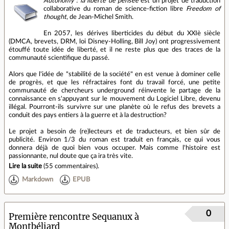
Autonomy : la liberté de pensée
est un projet de traduction
collaborative du roman de science-fiction libre
Freedom of
thought
, de Jean-Michel Smith.
En 2057, les dérives liberticides du début du XXIè siècle
(DMCA, brevets, DRM, loi Disney-Holling, Bill Joy) ont progressivement
étouffé toute idée de liberté, et il ne reste plus que des traces de la
communauté scientifique du passé.
Alors que l'idée de "stabilité de la société" en est venue à dominer celle
de progrès, et que les réfractaires font du travail forcé, une petite
communauté de chercheurs underground réinvente le partage de la
connaissance en s'appuyant sur le mouvement du Logiciel Libre, devenu
illégal. Pourront-ils survivre sur une planète où le refus des brevets a
conduit des pays entiers à la guerre et à la destruction?
Le projet a besoin de (re)lecteurs et de traducteurs, et bien sûr de
publicité. Environ 1/3 du roman est traduit en français, ce qui vous
donnera déjà de quoi bien vous occuper. Mais comme l'histoire est
passionnante, nul doute que ça ira très vite.
Lire la suite
(
55 commentaires
).
Markdown
EPUB
0
Première rencontre Sequanux à
Montbéliard