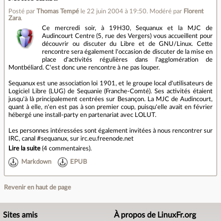
Posté par
Thomas Tempé
le 22 juin 2004 à 19:50
.
Modéré par
Florent
Zara
.
Ce mercredi soir, à 19H30, Sequanux et la MJC de
Audincourt Centre (5, rue des Vergers) vous accueillent pour
découvrir ou discuter du Libre et de GNU/Linux. Cette
rencontre sera également l'occasion de discuter de la mise en
place d'activités régulières dans l'agglomération de
Montbéliard. C'est donc une rencontre à ne pas louper.
Sequanux est une association loi 1901, et le groupe local d'utilisateurs de
Logiciel Libre (LUG) de Sequanie (Franche-Comté). Ses activités étaient
jusqu'à là principalement centrées sur Besançon. La MJC de Audincourt,
quant à elle, n'en est pas à son premier coup, puisqu'elle avait en février
hébergé une install-party en partenariat avec LOLUT.
Les personnes intéressées sont également invitées à nous rencontrer sur
IRC, canal #sequanux, sur irc.eu.freenode.net
Lire la suite
(
4 commentaires
).
Markdown
EPUB
Revenir en haut de page
Sites amis
À propos de LinuxFr.org