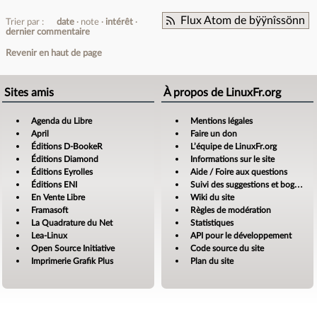
Flux Atom de bÿÿnîssönn
Trier par :
date
note
intérêt
dernier commentaire
Revenir en haut de page
Sites amis
À propos de LinuxFr.org
Agenda du Libre
Mentions légales
April
Faire un don
Éditions D-BookeR
L’équipe de LinuxFr.org
Éditions Diamond
Informations sur le site
Éditions Eyrolles
Aide / Foire aux questions
Éditions ENI
Suivi des suggestions et bogues
En Vente Libre
Wiki du site
Framasoft
Règles de modération
La Quadrature du Net
Statistiques
Lea-Linux
API pour le développement
Open Source Initiative
Code source du site
Imprimerie Grafik Plus
Plan du site