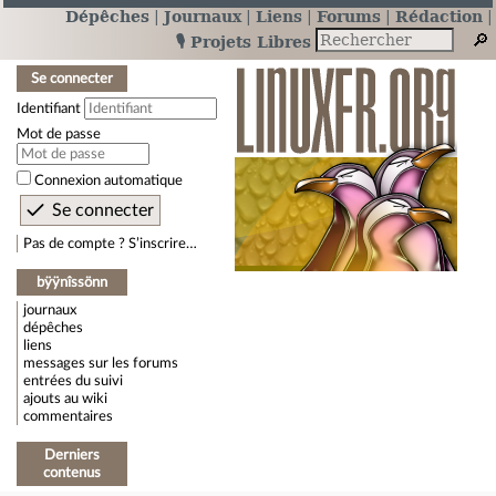
Dépêches
Journaux
Liens
Forums
Rédaction
🎙️ Projets Libres
Se connecter
Identifiant
Mot de passe
Connexion automatique
Pas de compte ? S’inscrire…
bÿÿnîssönn
journaux
dépêches
liens
messages sur les forums
entrées du suivi
ajouts au wiki
commentaires
Derniers
contenus