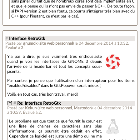
sans parler du fait que de nombreux cores sont déjà implémentés en C
et que je pense qu'ils n'ont pas envie de passer à C++. De toute façon,
si l'API version 2 est bien foutu, ça pourra s'intégrer très bien avec du
C++ (pour l'instant, ce n'est pas le cas).
#
Interface RetroGtk
Posté par
gnumdk
(
site web personnel
)
le 04 décembre 2014 à 10:32
.
Évalué à
3
.
Y'a pas à dire, je suis vraiment très enthousiaste
quand je vois les interfaces de GNOME 3 depuis
l'arrivée de la headerbar et tout les concepts sous-
jacents.
Par contre, je pense que l'utilisation d'un interrupteur pour les items
"enabled/disabled" dans le GtkPopover serait mieux ;)
Voilà, en tout cas, très bon travail, merci!
[^]
#
Re: Interface RetroGtk
Posté par
Kekun
(
site web personnel
,
Mastodon
)
le 04 décembre 2014
à 10:59
.
Évalué à
2
.
Le problème est que tout ce que fournit le cœur est
une liste de chaînes de caractères sans plus
d'informations, ça pourraît être déduit en effet.
Cependant ce logiciel est juste une démo qui ne me