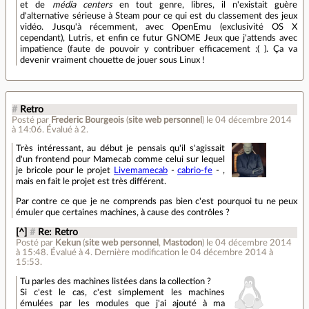
et de
média centers
en tout genre, libres, il n'existait guère
d'alternative sérieuse à Steam pour ce qui est du classement des jeux
vidéo. Jusqu'à récemment, avec OpenEmu (exclusivité OS X
cependant), Lutris, et enfin ce futur GNOME Jeux que j'attends avec
impatience (faute de pouvoir y contribuer efficacement :( ). Ça va
devenir vraiment chouette de jouer sous Linux !
#
Retro
Posté par
Frederic Bourgeois
(
site web personnel
)
le 04 décembre 2014
à 14:06
.
Évalué à
2
.
Très intéressant, au début je pensais qu'il s'agissait
d'un frontend pour Mamecab comme celui sur lequel
je bricole pour le projet
Livemamecab
-
cabrio-fe
- ,
mais en fait le projet est très différent.
Par contre ce que je ne comprends pas bien c'est pourquoi tu ne peux
émuler que certaines machines, à cause des contrôles ?
[^]
#
Re: Retro
Posté par
Kekun
(
site web personnel
,
Mastodon
)
le 04 décembre 2014
à 15:48
.
Évalué à
4
.
Dernière modification le 04 décembre 2014 à
15:53.
Tu parles des machines listées dans la collection ?
Si c'est le cas, c'est simplement les machines
émulées par les modules que j'ai ajouté à ma