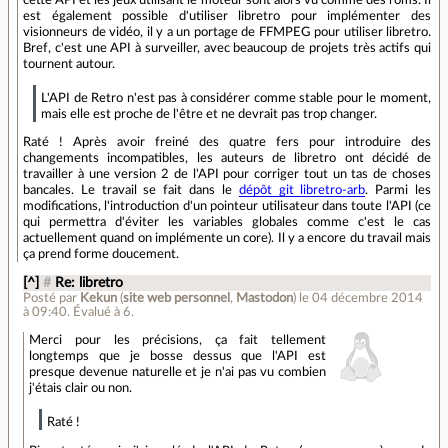
est également possible d'utiliser libretro pour implémenter des
visionneurs de vidéo, il y a un portage de FFMPEG pour utiliser libretro.
Bref, c'est une API à surveiller, avec beaucoup de projets très actifs qui
tournent autour.
L'API de Retro n'est pas à considérer comme stable pour le moment,
mais elle est proche de l'être et ne devrait pas trop changer.
Raté ! Après avoir freiné des quatre fers pour introduire des
changements incompatibles, les auteurs de libretro ont décidé de
travailler à une version 2 de l'API pour corriger tout un tas de choses
bancales. Le travail se fait dans le
dépôt git libretro-arb
. Parmi les
modifications, l'introduction d'un pointeur utilisateur dans toute l'API (ce
qui permettra d'éviter les variables globales comme c'est le cas
actuellement quand on implémente un core). Il y a encore du travail mais
ça prend forme doucement.
[^]
#
Re: libretro
Posté par
Kekun
(
site web personnel
,
Mastodon
)
le 04 décembre 2014
à 09:40
.
Évalué à
6
.
Merci pour les précisions, ça fait tellement
longtemps que je bosse dessus que l'API est
presque devenue naturelle et je n'ai pas vu combien
j'étais clair ou non.
Raté !