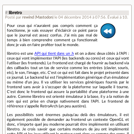
#
libretro
Posté par
rewind
(
Mastodon
)
le 04 décembre 2014 à 07:56
.
Évalué à
10
.
Pour ceux qui n'auraient pas compris comment ça
fonctionne, je vais essayer d'éclaircir ce point parce
que le journal est assez confus. J'ai mis pas mal de
temps à bien comprendre comment ça fonctionnait
donc je vais en faire profiter tout le monde.
libretro est une
API qui tient dans un .h
et on a donc deux côtés à l'API :
ceux qui vont implémenter l'API (les backends ou cores) et ceux qui vont
l'utiliser (les frontends). Le frontend est chargé de fournir au backend via
des callbacks tout un tas de service comme les entrées (clavier, souris,
etc), le son, l'image, etc. C'est ce qui est fait dans le projet présenté dans
ce journal. Le backend lui est l'implémentation générique d'un émulateur
ou même d'un jeu. Il va utiliser les services génériques fournis par le
frontend sans avoir à s'occuper de la plateforme sur laquelle il tourne.
C'est donc le frontend qui assure la portabilité d'une plateforme à une
autre. Comme libretro est orienté émulateur à la base, il y a la notion de
rom qui est prise en charge nativement dans l'API. Le frontend de
référence s'appelle RetroArch (un peu austère).
Les possibilités sont énormes puisqu'au delà des émulateurs, il est
également possible de demander au frontend un contexte OpenGL et
donc, n'importe quel jeu moderne pourrait être implémenté en utilisant
libretro. Je crois savoir que certains moteurs de jeu ont implémenté
cette API et les jeux utilisant le moteur sont alors vu comme des roms. Il