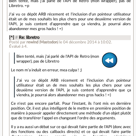
Bien tenté, mais j'ai parlé de l'API de Retro (mon wrapper), pas de
Libretro. =p
J'ai vu ce dépôt ARB récement et l'inclusion d'un pointeur utilisateur
était un de mes souhaits les plus chers pour une deuxième version de
l'API, je suis content d'apprendre que ça viendra, je pourrai alors
abandonner mes gros hacks ! =)
[^]
#
Re: libretro
Posté par
rewind
(
Mastodon
)
le 04 décembre 2014 à 10:02
.
Évalué à
4
.
Bien tenté, mais j'ai parlé de l'API de Retro (mon
wrapper), pas de Libretro
Le nom m'a induit en erreur, mea culpa ! ;)
J'ai vu ce dépôt ARB récement et l'inclusion d'un pointeur
utilisateur était un de mes souhaits les plus chers pour une
deuxième version de l'API, je suis content d'apprendre que ça
viendra, je pourrai alors abandonner mes gros hacks ! =)
Ce n'est pas encore parfait. Pour l'instant, ils l'ont mis en dernière
position. Or, il est plus intelligent de le mettre en première position de
manière à pouvoir appeler directement une méthode d'un objet plutôt
que de transférer l'appel en changeant l'ordre des arguments.
Il y a eu aussi un débat sur ce qui devait faire partie de l'API (donc avec
des fonctions ou des callbacks directs) et ce qui devait faire partie