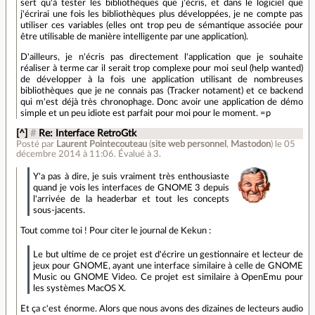
sert qu'à tester les bibliothèques que j'écris, et dans le logiciel que
j'écrirai une fois les bibliothèques plus développées, je ne compte pas
utiliser ces variables (elles ont trop peu de sémantique associée pour
être utilisable de manière intelligente par une application).
D'ailleurs, je n'écris pas directement l'application que je souhaite
réaliser à terme car il serait trop complexe pour moi seul (help wanted)
de développer à la fois une application utilisant de nombreuses
bibliothèques que je ne connais pas (Tracker notament) et ce backend
qui m'est déjà très chronophage. Donc avoir une application de démo
simple et un peu idiote est parfait pour moi pour le moment. =p
[^]
#
Re: Interface RetroGtk
Posté par
Laurent Pointecouteau
(
site web personnel
,
Mastodon
)
le 05
décembre 2014 à 11:06
.
Évalué à
3
.
Y'a pas à dire, je suis vraiment très enthousiaste
quand je vois les interfaces de GNOME 3 depuis
l'arrivée de la headerbar et tout les concepts
sous-jacents.
Tout comme toi ! Pour citer le journal de Kekun :
Le but ultime de ce projet est d'écrire un gestionnaire et lecteur de
jeux pour GNOME, ayant une interface similaire à celle de GNOME
Music ou GNOME Video. Ce projet est similaire à OpenEmu pour
les systèmes MacOS X.
Et ça c'est énorme. Alors que nous avons des dizaines de lecteurs audio