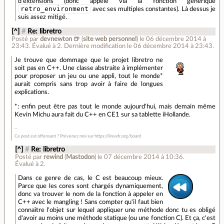
d'extensions (donc appelé via la fonction générique
retro_environment
avec ses multiples constantes). Là dessus je
suis assez mitigé.
[^]
#
Re: libretro
Posté par
devnewton 🍺
(
site web personnel
)
le 06 décembre 2014 à
23:43
.
Évalué à
2
.
Dernière modification le 06 décembre 2014 à 23:43.
Je trouve que dommage que le projet libretro ne
soit pas en C++. Une classe abstraite à implémenter
pour proposer un jeu ou une appli, tout le monde*
aurait compris sans trop avoir à faire de longues
explications.
*: enfin peut être pas tout le monde aujourd'hui, mais demain même
Kevin Michu aura fait du C++ en CE1 sur sa tablette iHollande.
Ce post est offensant ? Prévenez moi sur https://linuxfr.org/board
[^]
#
Re: libretro
Posté par
rewind
(
Mastodon
)
le 07 décembre 2014 à 10:36
.
Évalué à
2
.
Dans ce genre de cas, le C est beaucoup mieux.
Parce que les cores sont chargés dynamiquement,
donc va trouver le nom de la fonction à appeler en
C++ avec le mangling ! Sans compter qu'il faut bien
connaître l'objet sur lequel appliquer une méthode donc tu es obligé
d'avoir au moins une méthode statique (ou une fonction C). Et ça, c'est