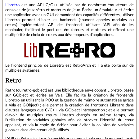
Libretro
est une API C/C++ utilisée par de nombreux émulateurs de
consoles de jeux rétro et moteurs de jeux. Écrire un émulateur et écrire
une application avec un GUI demandent des capacités différentes, utiliser
Libretro permet d'isoler les backends (souvent appelés modules ou
cœurs) implémentant l'API des frontends utilisant l'API afin de les
manipuler, facilitant le port des émulateurs et moteurs et offrant une
multiplicité de choix de cœurs aux développeurs d'applications.
Le frontend principal de Libretro est RetroArch et il a été porté sur de
multiples systèmes.
Retro
Retro (ou retro-gobject) est une bibliothèque enveloppant Libretro, basée
sur GObject et écrite en Vala. Elle facilite la création de frontends
Libretro en utilisant la POO et la gestion de mémoire automatisée (grâce
à Vala et GObject) ; elle permet la création de frontends Libretro dans
d'autres langages que C/C++ via GObject Introspection ; et elle permet
d'avoir de multiples cœurs Libretro chargés en même temps, via
l'utilisation de variables globales afin de stocker l'identité du cœur
appelant, et via la copie de fichier pour éviter la collision de variables
globales dans des cœurs déjà utilisés.
L'API de Retro n'est pas à considérer comme stable pour le moment, mais