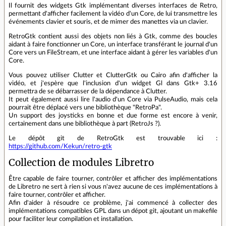
Il fournit des widgets Gtk implémentant diverses interfaces de Retro,
permettant d'afficher facilement la vidéo d'un Core, de lui transmettre les
événements clavier et souris, et de mimer des manettes via un clavier.
RetroGtk contient aussi des objets non liés à Gtk, comme des boucles
aidant à faire fonctionner un Core, un interface transférant le journal d'un
Core vers un FileStream, et une interface aidant à gérer les variables d'un
Core.
Vous pouvez utiliser Clutter et ClutterGtk ou Cairo afin d'afficher la
vidéo, et j'espère que l'inclusion d'un widget Gl dans Gtk+ 3.16
permettra de se débarrasser de la dépendance à Clutter.
It peut également aussi lire l'audio d'un Core via PulseAudio, mais cela
pourrait être déplacé vers une bibliothèque "RetroPa".
Un support des joysticks en bonne et due forme est encore à venir,
certainement dans une bibliothèque à part (RetroJs ?).
Le dépôt git de RetroGtk est trouvable ici :
https://github.com/Kekun/retro-gtk
Collection de modules Libretro
Être capable de faire tourner, contrôler et afficher des implémentations
de Libretro ne sert à rien si vous n'avez aucune de ces implémentations à
faire tourner, contrôler et afficher.
Afin d'aider à résoudre ce problème, j'ai commencé à collecter des
implémentations compatibles GPL dans un dépot git, ajoutant un makefile
pour faciliter leur compilation et installation.