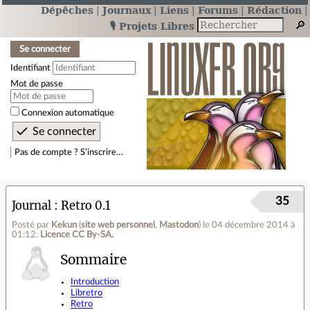
Dépêches
Journaux
Liens
Forums
Rédaction
🎙️ Projets Libres
Se connecter
Identifiant
Mot de passe
Connexion automatique
Pas de compte ? S’inscrire…
35
Journal
Retro 0.1
Posté par
Kekun
(
site web personnel
,
Mastodon
)
le 04 décembre 2014 à
01:12
.
Licence CC By‑SA.
Sommaire
Introduction
Libretro
Retro