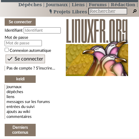
Dépêches
Journaux
Liens
Forums
Rédaction
🎙️ Projets Libres
Se connecter
Identifiant
Mot de passe
Connexion automatique
Pas de compte ? S’inscrire…
keldi
journaux
dépêches
liens
messages sur les forums
entrées du suivi
ajouts au wiki
commentaires
Derniers
contenus