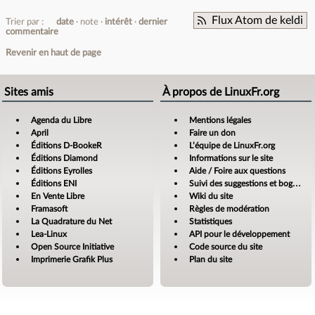
Flux Atom de keldi
Trier par :
date
note
intérêt
dernier
commentaire
Revenir en haut de page
Sites amis
À propos de LinuxFr.org
Agenda du Libre
Mentions légales
April
Faire un don
Éditions D-BookeR
L’équipe de LinuxFr.org
Éditions Diamond
Informations sur le site
Éditions Eyrolles
Aide / Foire aux questions
Éditions ENI
Suivi des suggestions et bogues
En Vente Libre
Wiki du site
Framasoft
Règles de modération
La Quadrature du Net
Statistiques
Lea-Linux
API pour le développement
Open Source Initiative
Code source du site
Imprimerie Grafik Plus
Plan du site