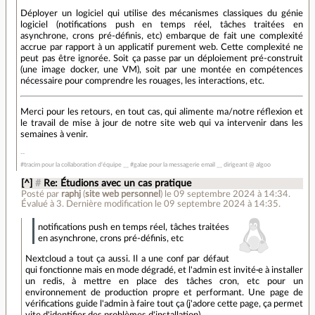
Déployer un logiciel qui utilise des mécanismes classiques du génie
logiciel (notifications push en temps réel, tâches traitées en
asynchrone, crons pré-définis, etc) embarque de fait une complexité
accrue par rapport à un applicatif purement web. Cette complexité ne
peut pas être ignorée. Soit ça passe par un déploiement pré-construit
(une image docker, une VM), soit par une montée en compétences
nécessaire pour comprendre les rouages, les interactions, etc.
Merci pour les retours, en tout cas, qui alimente ma/notre réflexion et
le travail de mise à jour de notre site web qui va intervenir dans les
semaines à venir.
#tracim pour la collaboration d'équipe __ #galae pour la messagerie email __ dirigeant @ algoo
[^]
#
Re: Étudions avec un cas pratique
Posté par
raphj
(
site web personnel
)
le 09 septembre 2024 à 14:34
.
Évalué à
3
.
Dernière modification le 09 septembre 2024 à 14:35.
notifications push en temps réel, tâches traitées
en asynchrone, crons pré-définis, etc
Nextcloud a tout ça aussi. Il a une conf par défaut
qui fonctionne mais en mode dégradé, et l'admin est invité·e à installer
un redis, à mettre en place des tâches cron, etc pour un
environnement de production propre et performant. Une page de
vérifications guide l'admin à faire tout ça (j'adore cette page, ça permet
vite d'identifier des problèmes d'installation).