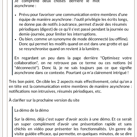
Je comprend deux choses derrière le mot
asynchrone :
Prévu pour favoriser une communication entre membres d'une
équipe de manière asynchrone : l'outil privilégie les écrits longs,
ne donne pas de notifs à outrance, permet d'avoir des résumés
périodiques (digest) de ce qu'il s'est passé pendant la journée ou
demie-journée, pour limiter les interruptions.
Ou bien, comme un synonyme de mode déconnecté (ou offline).
Donc qui permet les modifs quand on est dans une grotte et qui
se resynchronise quand on revient à la lumière.
En regardant un peu dans la page derrière "Optimisez votre
collaboration", on ne retrouve pas ce terme ou ces notions (ni
"déconnecté"). Donc là, je ne sais toujours pas ce que signifie
asynchrone dans ce contexte. Pourtant ça m'a clairement intrigué !
Très bon point. On cible les 2 aspects mais effectivement, celui qu'on a
en tête est la communication entre membres de manière asynchrone :
notifications non intrusives, résumés périodiques, etc.
À clarifier sur la prochaine version du site
La démo de la démo
Sur la démo, déjà c'est super d'avoir accès à une démo. Et ce serait
un super complément d'avoir une présentation rapide et sans
chichis en vidéo pour présenter les fonctionnalités. Un genre de
visite guidée efficace, qui permette, en quelques minutes, de se dire