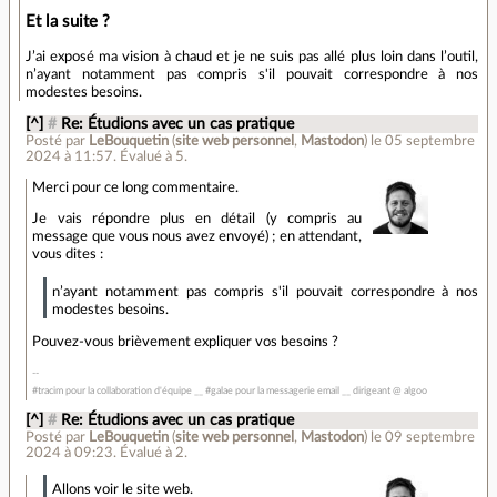
Et la suite ?
J’ai exposé ma vision à chaud et je ne suis pas allé plus loin dans l’outil,
n’ayant notamment pas compris s'il pouvait correspondre à nos
modestes besoins.
[^]
#
Re: Étudions avec un cas pratique
Posté par
LeBouquetin
(
site web personnel
,
Mastodon
)
le 05 septembre
2024 à 11:57
.
Évalué à
5
.
Merci pour ce long commentaire.
Je vais répondre plus en détail (y compris au
message que vous nous avez envoyé) ; en attendant,
vous dites :
n’ayant notamment pas compris s'il pouvait correspondre à nos
modestes besoins.
Pouvez-vous brièvement expliquer vos besoins ?
#tracim pour la collaboration d'équipe __ #galae pour la messagerie email __ dirigeant @ algoo
[^]
#
Re: Étudions avec un cas pratique
Posté par
LeBouquetin
(
site web personnel
,
Mastodon
)
le 09 septembre
2024 à 09:23
.
Évalué à
2
.
Allons voir le site web.