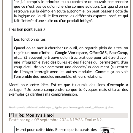
"ok j'ai compris le principe" ou au contraire de pouvoir comprendre
que ce n'est pas ce qu'on cherche comme solution. Car quand on se
retrouve sur la démo, en toute autonomie, on peut passer à côté de
la logique de l'outil, le lien entre les différents espaces, bref, ce qui
fait l'intérêt d'une suite ou d'un produit intégré.
Très bon point aussi :)
Les fonctionnalités
Quand on se met à chercher un outil, on regarde plein de sites, on
reçoit un max d'infos… Google Workspace, Office365, BaseCamp,
etc… Et souvent je trouve qu'un truc pratique pourrait être d'avoir
une infographie avec des bulles et des flèches qui permettent, d'un
coup d’œil, de voir comment une donnée/un document (au centre
de l'image) interagit avec les autres modules. Comme ça on voit
l'ensemble des modules ensemble, et leurs relations.
Merci pour cette idée. Est-ce que tu aurais des liens d'exemple à
partager ? Je pense comprendre ce que tu évoques mais si tu as des
exemples ça clarifiera ma compréhension.
#tracim pour la collaboration d'équipe __ #galae pour la messagerie email __ dirigeant @ algoo
[^]
#
Re: Mon avis à moi
Posté par
cg
le 09 septembre 2024 à 19:23
.
Évalué à
2
.
Merci pour cette idée. Est-ce que tu aurais des