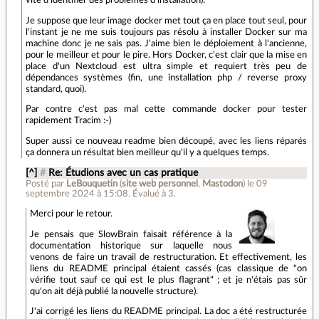
Je suppose que leur image docker met tout ça en place tout seul, pour
l'instant je ne me suis toujours pas résolu à installer Docker sur ma
machine donc je ne sais pas. J'aime bien le déploiement à l'ancienne,
pour le meilleur et pour le pire. Hors Docker, c'est clair que la mise en
place d'un Nextcloud est ultra simple et requiert très peu de
dépendances systèmes (fin, une installation php / reverse proxy
standard, quoi).
Par contre c'est pas mal cette commande docker pour tester
rapidement Tracim :-)
Super aussi ce nouveau readme bien découpé, avec les liens réparés
ça donnera un résultat bien meilleur qu'il y a quelques temps.
[^]
#
Re: Étudions avec un cas pratique
Posté par
LeBouquetin
(
site web personnel
,
Mastodon
)
le 09
septembre 2024 à 15:08
.
Évalué à
3
.
Merci pour le retour.
Je pensais que SlowBrain faisait référence à la
documentation historique sur laquelle nous
venons de faire un travail de restructuration. Et effectivement, les
liens du README principal étaient cassés (cas classique de "on
vérifie tout sauf ce qui est le plus flagrant" ; et je n'étais pas sûr
qu'on ait déjà publié la nouvelle structure).
J'ai corrigé les liens du README principal. La doc a été restructurée