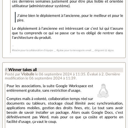
ces dernières semaines justement pour être plus lisible et orientée
utilisateur (administrateur système).
J'aime bien le déploiement à l'ancienne, pour le meilleur et pour le
pire.
Le déploiement à l'ancienne est intéressant car c'est lui qui t'assure
que tu comprends ce qui se passe car tu es obligé de rentrer dans
l'architecture du produit.
#tracim pour la collaboration d'équipe __ #galae pour la messagerie email __ dirigeant @ algoo
#
Winner takes all
Posté par
Vlobulle
le 06 septembre 2024 à 11:35
.
Évalué à
2
.
Dernière
modification le 06 septembre 2024 à 11:39.
Pour les associations, la suite Google Workspace est
entièrement gratuite, sans restriction d'usage.
Comptes mails à volonté, collaboration temps réel sur
documents ou tableurs, stockage cloud illimité avec synchronisation,
applications mobiles, gestion des droits fines, etc. Le tout sans avoir
besoin de savoir installer un package. Alors ouais Google Docs, c'est
définitivement pas Word, mais pour ce que ça coûte et apporte en
facilité d'usage, ça vaut le coup.