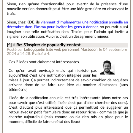
Sinon, rien qu'une fonctionnalité pour avertir de la présence d'une
nouvelle version donnerait peut-être une idée grossière en observant le
trafic.
Sinon, chez KDE, ils
viennent d'implémenter une notification annuelle en
décembre dans Plasma pour inviter les gens à donner
, on pourrait aussi
imaginer une telle notification dans Tracim pour l'admin qui invite à
signaler son utilisation. Au pire, c'est un désagrément mineur.
[^]
#
Re: S'inspirer de popularity-contest
Posté par
LeBouquetin
(
site web personnel
,
Mastodon
)
le 04 septembre
2024 à 14:28
.
Évalué à
4
.
Ces 2 idées sont clairement intéressantes.
Ce qu'on avait envisagé (mais qui n'existe pas
aujourd'hui) c'est une notification intégrée pour les
mises à jour. Ça permet indirectement de savoir combien de requêtes
arrivent donc de se faire une idée du nombre d'instances (sans
télémétrie)
L'idée de la notification annuelle est très intéressante (dans notre cas
pour savoir que c'est utilisé, l'idée c'est pas d'aller chercher des dons).
C'est d'autant plus intéressant que ça permettrait de suggérer un
retour avec un petit formulaire donc un retour riche - comme ce que je
cherche aujourd'hui (mais comme on n'a rien mis en place pour le
moment, difficile de faire un état des lieux)