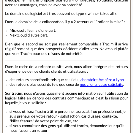
d'équipe. le marché propose plusieurs (nombreuses) solutions, chacune
avec ses avantages, chacune avec sa notoriété.
Le domaine du logiciel est très souvent de type « winner takes all ».
Dans le domaine de la collaboration, il y a 2 acteurs qui "raflent la mise" :
Microsoft Teams d'une part,
Nextcloud d'autre part.
Bien que le second ne soit pas réellement comparable à Tracim il arrive
régulièrement que des prospects décident d'aller vers Nextcloud plutôt
que vers Tracim pour des raisons de notoriété.
Dans le cadre de la refonte du site web, nous allons intégrer des retours
d'expérience de nos clients clients et utilisateurs :
des retours approfondis tels que celui du
Laboratoire Ampère à Lyon
des retours plus succints tels que ceux de
nos clients galae satisfaits
.
Sur tracim, nous n'avons quasiment aucune information sur l'utilisation du
logiciel faite en dehors des contrats commerciaux et c'est la raison pour
laquelle je vous sollicite :
si vous utilisez Tracim à titre personnel, associatif ou professionnel, je
suis preneur de votre retour - satisfaction, cas d'usage, contexte,
"killer feature" de votre point de vue, etc.
si vous connaissez des gens qui utilisent tracim, demandez-leur qu'ils
nous fassent un retour !