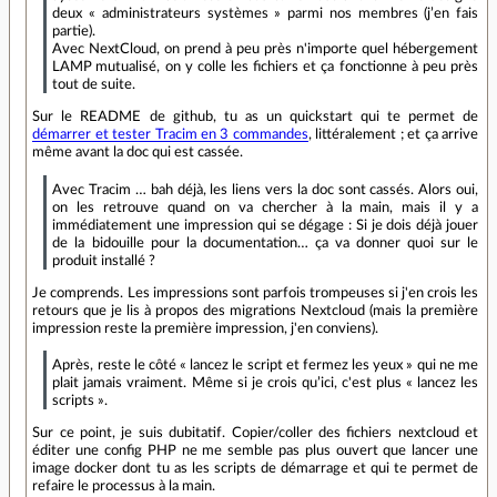
deux « administrateurs systèmes » parmi nos membres (j’en fais
partie).
Avec NextCloud, on prend à peu près n'importe quel hébergement
LAMP mutualisé, on y colle les fichiers et ça fonctionne à peu près
tout de suite.
Sur le README de github, tu as un quickstart qui te permet de
démarrer et tester Tracim en 3 commandes
, littéralement ; et ça arrive
même avant la doc qui est cassée.
Avec Tracim … bah déjà, les liens vers la doc sont cassés. Alors oui,
on les retrouve quand on va chercher à la main, mais il y a
immédiatement une impression qui se dégage : Si je dois déjà jouer
de la bidouille pour la documentation… ça va donner quoi sur le
produit installé ?
Je comprends. Les impressions sont parfois trompeuses si j'en crois les
retours que je lis à propos des migrations Nextcloud (mais la première
impression reste la première impression, j'en conviens).
Après, reste le côté « lancez le script et fermez les yeux » qui ne me
plait jamais vraiment. Même si je crois qu’ici, c'est plus « lancez les
scripts ».
Sur ce point, je suis dubitatif. Copier/coller des fichiers nextcloud et
éditer une config PHP ne me semble pas plus ouvert que lancer une
image docker dont tu as les scripts de démarrage et qui te permet de
refaire le processus à la main.