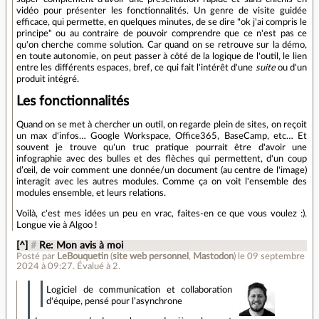
vidéo pour présenter les fonctionnalités. Un genre de visite guidée
efficace, qui permette, en quelques minutes, de se dire "ok j'ai compris le
principe" ou au contraire de pouvoir comprendre que ce n'est pas ce
qu'on cherche comme solution. Car quand on se retrouve sur la démo,
en toute autonomie, on peut passer à côté de la logique de l'outil, le lien
entre les différents espaces, bref, ce qui fait l'intérêt d'une
suite
ou d'un
produit intégré.
Les fonctionnalités
Quand on se met à chercher un outil, on regarde plein de sites, on reçoit
un max d'infos… Google Workspace, Office365, BaseCamp, etc… Et
souvent je trouve qu'un truc pratique pourrait être d'avoir une
infographie avec des bulles et des flèches qui permettent, d'un coup
d’œil, de voir comment une donnée/un document (au centre de l'image)
interagit avec les autres modules. Comme ça on voit l'ensemble des
modules ensemble, et leurs relations.
Voilà, c'est mes idées un peu en vrac, faites-en ce que vous voulez :).
Longue vie à Algoo !
[^]
#
Re: Mon avis à moi
Posté par
LeBouquetin
(
site web personnel
,
Mastodon
)
le 09 septembre
2024 à 09:27
.
Évalué à
2
.
Logiciel de communication et collaboration
d'équipe, pensé pour l’asynchrone