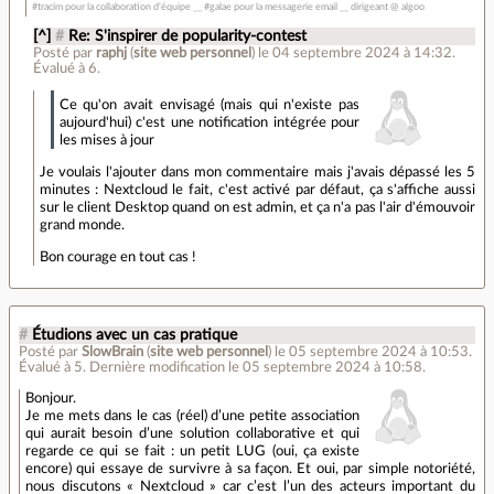
#tracim pour la collaboration d'équipe __ #galae pour la messagerie email __ dirigeant @ algoo
[^]
#
Re: S'inspirer de popularity-contest
Posté par
raphj
(
site web personnel
)
le 04 septembre 2024 à 14:32
.
Évalué à
6
.
Ce qu'on avait envisagé (mais qui n'existe pas
aujourd'hui) c'est une notification intégrée pour
les mises à jour
Je voulais l'ajouter dans mon commentaire mais j'avais dépassé les 5
minutes : Nextcloud le fait, c'est activé par défaut, ça s'affiche aussi
sur le client Desktop quand on est admin, et ça n'a pas l'air d'émouvoir
grand monde.
Bon courage en tout cas !
#
Étudions avec un cas pratique
Posté par
SlowBrain
(
site web personnel
)
le 05 septembre 2024 à 10:53
.
Évalué à
5
.
Dernière modification le 05 septembre 2024 à 10:58.
Bonjour.
Je me mets dans le cas (réel) d’une petite association
qui aurait besoin d’une solution collaborative et qui
regarde ce qui se fait : un petit LUG (oui, ça existe
encore) qui essaye de survivre à sa façon. Et oui, par simple notoriété,
nous discutons « Nextcloud » car c’est l’un des acteurs important du