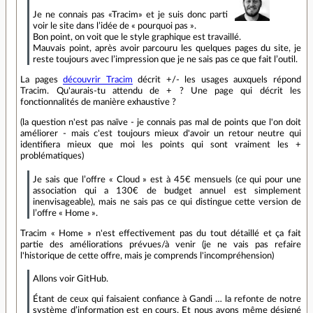
Je ne connais pas «Tracim» et je suis donc parti
voir le site dans l’idée de « pourquoi pas ».
Bon point, on voit que le style graphique est travaillé.
Mauvais point, après avoir parcouru les quelques pages du site, je
reste toujours avec l’impression que je ne sais pas ce que fait l’outil.
La pages
découvrir Tracim
décrit +/- les usages auxquels répond
Tracim. Qu'aurais-tu attendu de + ? Une page qui décrit les
fonctionnalités de manière exhaustive ?
(la question n'est pas naïve - je connais pas mal de points que l'on doit
améliorer - mais c'est toujours mieux d'avoir un retour neutre qui
identifiera mieux que moi les points qui sont vraiment les +
problématiques)
Je sais que l’offre « Cloud » est à 45€ mensuels (ce qui pour une
association qui a 130€ de budget annuel est simplement
inenvisageable), mais ne sais pas ce qui distingue cette version de
l’offre « Home ».
Tracim « Home » n'est effectivement pas du tout détaillé et ça fait
partie des améliorations prévues/à venir (je ne vais pas refaire
l'historique de cette offre, mais je comprends l'incompréhension)
Allons voir GitHub.
Étant de ceux qui faisaient confiance à Gandi … la refonte de notre
système d’information est en cours. Et nous avons même désigné