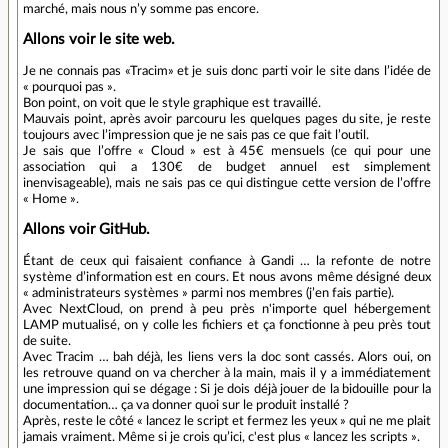
marché, mais nous n’y somme pas encore.
Allons voir le site web.
Je ne connais pas «Tracim» et je suis donc parti voir le site dans l’idée de
« pourquoi pas ».
Bon point, on voit que le style graphique est travaillé.
Mauvais point, après avoir parcouru les quelques pages du site, je reste
toujours avec l’impression que je ne sais pas ce que fait l’outil.
Je sais que l’offre « Cloud » est à 45€ mensuels (ce qui pour une
association qui a 130€ de budget annuel est simplement
inenvisageable), mais ne sais pas ce qui distingue cette version de l’offre
« Home ».
Allons voir GitHub.
Étant de ceux qui faisaient confiance à Gandi … la refonte de notre
système d’information est en cours. Et nous avons même désigné deux
« administrateurs systèmes » parmi nos membres (j’en fais partie).
Avec NextCloud, on prend à peu près n'importe quel hébergement
LAMP mutualisé, on y colle les fichiers et ça fonctionne à peu près tout
de suite.
Avec Tracim … bah déjà, les liens vers la doc sont cassés. Alors oui, on
les retrouve quand on va chercher à la main, mais il y a immédiatement
une impression qui se dégage : Si je dois déjà jouer de la bidouille pour la
documentation… ça va donner quoi sur le produit installé ?
Après, reste le côté « lancez le script et fermez les yeux » qui ne me plait
jamais vraiment. Même si je crois qu’ici, c'est plus « lancez les scripts ».