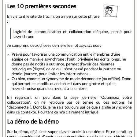
Les 10 premières secondes
En visitant le site de tracim, on arrive sur cette phrase
:
Logiciel de communication et collaboration d'équipe, pensé pour
l’asynchrone
Je comprend deux choses derrière le mot
asynchrone
:
Prévu pour favoriser une communication entre membres d'une
équipe de manière asynchrone : l'outil privilégie les écrits longs, ne
donne pas de notifs à outrance, permet d'avoir des résumés
périodiques (digest) de ce qu'il s'est passé pendant la journée ou
demie-journée, pour limiter les interruptions.
Ou bien, comme un synonyme de mode déconnecté (ou offline). Donc
qui permet les modifs quand on est dans une grotte et qui se
resynchronise quand on revient à la lumière.
En regardant un peu dans la page derrière "Optimisez votre
collaboration", on ne retrouve pas ce terme ou ces notions (ni
"déconnecté"). Donc là, je ne sais toujours pas ce que signifie asynchrone
dans ce contexte. Pourtant ça m'a clairement intrigué !
La démo de la démo
Sur la démo, déjà c'est super d'avoir accès à une démo. Et ce serait un
super complément d'avoir une présentation rapide et sans chichis en