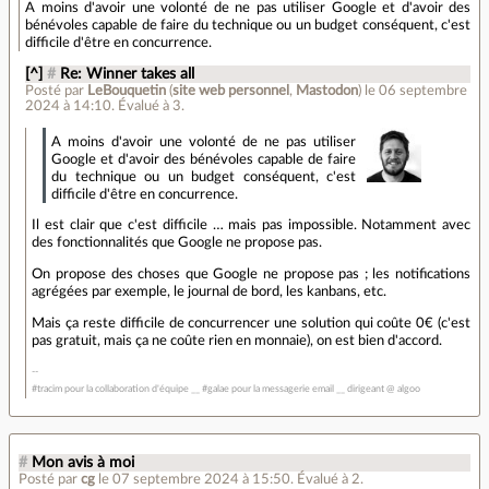
A moins d'avoir une volonté de ne pas utiliser Google et d'avoir des
bénévoles capable de faire du technique ou un budget conséquent, c'est
difficile d'être en concurrence.
[^]
#
Re: Winner takes all
Posté par
LeBouquetin
(
site web personnel
,
Mastodon
)
le 06 septembre
2024 à 14:10
.
Évalué à
3
.
A moins d'avoir une volonté de ne pas utiliser
Google et d'avoir des bénévoles capable de faire
du technique ou un budget conséquent, c'est
difficile d'être en concurrence.
Il est clair que c'est difficile … mais pas impossible. Notamment avec
des fonctionnalités que Google ne propose pas.
On propose des choses que Google ne propose pas ; les notifications
agrégées par exemple, le journal de bord, les kanbans, etc.
Mais ça reste difficile de concurrencer une solution qui coûte 0€ (c'est
pas gratuit, mais ça ne coûte rien en monnaie), on est bien d'accord.
#tracim pour la collaboration d'équipe __ #galae pour la messagerie email __ dirigeant @ algoo
#
Mon avis à moi
Posté par
cg
le 07 septembre 2024 à 15:50
.
Évalué à
2
.