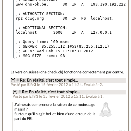
www.dns-ok.be.      30  IN  A   193.190.192.222

;; AUTHORITY SECTION:

rpz.dcwg.org.       30  IN  NS  localhost.

;; ADDITIONAL SECTION:

localhost.      3600    IN  A   127.0.0.1

;; Query time: 100 msec

;; SERVER: 85.255.112.1#53(85.255.112.1)

;; WHEN: Wed Feb 15 11:18:31 2012

La version suisse (dns-check.ch) fonctionne correctement par contre.
[^]
#
Re: En réalité, c'est tout simple...
Posté par
Elfir3
le 15 février 2012 à 11:24
.
Évalué à
-2
.
[^]
#
Re: En réalité, c'est tout simple...
Posté par
Elfir3
le 15 février 2012 à 15:11
.
Évalué à
1
.
J'aimerais comprendre la raison de ce moinssage
massif ?
Surtout qu'il s'agit bel et bien d'une erreur de la
part du FBI.