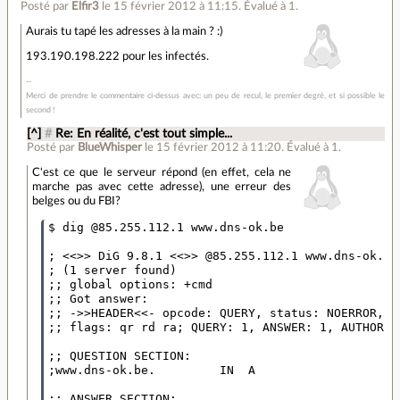
Posté par
Elfir3
le 15 février 2012 à 11:15
.
Évalué à
1
.
Aurais tu tapé les adresses à la main ? :)
193.190.198.222 pour les infectés.
Merci de prendre le commentaire ci-dessus avec: un peu de recul, le premier degré, et si possible le
second !
[^]
#
Re: En réalité, c'est tout simple...
Posté par
BlueWhisper
le 15 février 2012 à 11:20
.
Évalué à
1
.
C'est ce que le serveur répond (en effet, cela ne
marche pas avec cette adresse), une erreur des
belges ou du FBI?
$ dig @85.255.112.1 www.dns-ok.be             

; <<>> DiG 9.8.1 <<>> @85.255.112.1 www.dns-ok.be

; (1 server found)

;; global options: +cmd

;; Got answer:

;; ->>HEADER<<- opcode: QUERY, status: NOERROR, id
;; flags: qr rd ra; QUERY: 1, ANSWER: 1, AUTHORITY
;; QUESTION SECTION:

;www.dns-ok.be.         IN  A

;; ANSWER SECTION:
