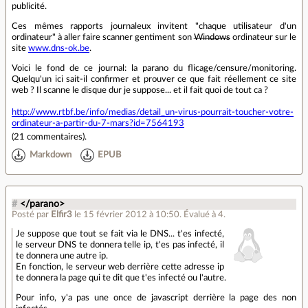
publicité.
Ces mêmes rapports journaleux invitent "chaque utilisateur d'un
ordinateur" à aller faire scanner gentiment son
Windows
ordinateur sur le
site
www.dns-ok.be
.
Voici le fond de ce journal: la parano du flicage/censure/monitoring.
Quelqu'un ici sait-il confirmer et prouver ce que fait réellement ce site
web ? Il scanne le disque dur je suppose... et il fait quoi de tout ca ?
http://www.rtbf.be/info/medias/detail_un-virus-pourrait-toucher-votre-
ordinateur-a-partir-du-7-mars?id=7564193
(
21 commentaires
).
Markdown
EPUB
#
</parano>
Posté par
Elfir3
le 15 février 2012 à 10:50
.
Évalué à
4
.
Je suppose que tout se fait via le DNS... t'es infecté,
le serveur DNS te donnera telle ip, t'es pas infecté, il
te donnera une autre ip.
En fonction, le serveur web derrière cette adresse ip
te donnera la page qui te dit que t'es infecté ou l'autre.
Pour info, y'a pas une once de javascript derrière la page des non