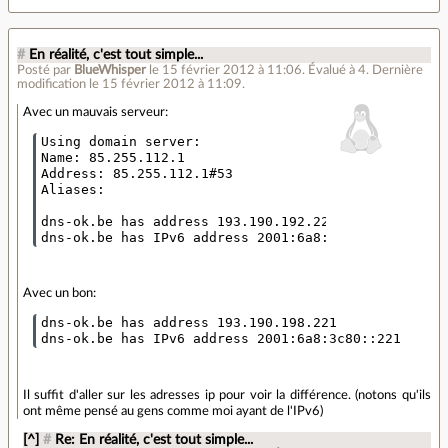
#
En réalité, c'est tout simple...
Posté par
BlueWhisper
le 15 février 2012 à 11:06
.
Évalué à
4
.
Dernière
modification le 15 février 2012 à 11:09.
Avec un mauvais serveur:
Using domain server:

Name: 85.255.112.1

Address: 85.255.112.1#53

Aliases: 

dns-ok.be has address 193.190.192.222

Avec un bon:
dns-ok.be has address 193.190.198.221

Il suffit d'aller sur les adresses ip pour voir la différence. (notons qu'ils
ont même pensé au gens comme moi ayant de l'IPv6)
[^]
#
Re: En réalité, c'est tout simple...