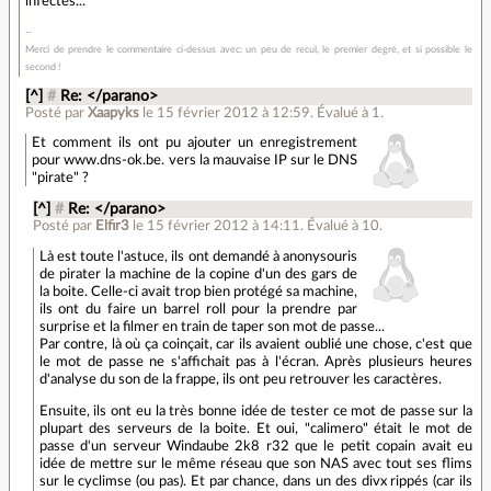
infectés...
Merci de prendre le commentaire ci-dessus avec: un peu de recul, le premier degré, et si possible le
second !
[^]
#
Re: </parano>
Posté par
Xaapyks
le 15 février 2012 à 12:59
.
Évalué à
1
.
Et comment ils ont pu ajouter un enregistrement
pour www.dns-ok.be. vers la mauvaise IP sur le DNS
"pirate" ?
[^]
#
Re: </parano>
Posté par
Elfir3
le 15 février 2012 à 14:11
.
Évalué à
10
.
Là est toute l'astuce, ils ont demandé à anonysouris
de pirater la machine de la copine d'un des gars de
la boite. Celle-ci avait trop bien protégé sa machine,
ils ont du faire un barrel roll pour la prendre par
surprise et la filmer en train de taper son mot de passe...
Par contre, là où ça coinçait, car ils avaient oublié une chose, c'est que
le mot de passe ne s'affichait pas à l'écran. Après plusieurs heures
d'analyse du son de la frappe, ils ont peu retrouver les caractères.
Ensuite, ils ont eu la très bonne idée de tester ce mot de passe sur la
plupart des serveurs de la boite. Et oui, "calimero" était le mot de
passe d'un serveur Windaube 2k8 r32 que le petit copain avait eu
idée de mettre sur le même réseau que son NAS avec tout ses flims
sur le cyclimse (ou pas). Et par chance, dans un des divx rippés (car ils