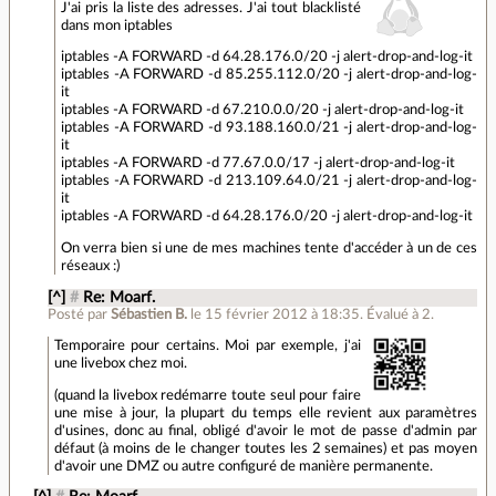
J'ai pris la liste des adresses. J'ai tout blacklisté
dans mon iptables
iptables -A FORWARD -d 64.28.176.0/20 -j alert-drop-and-log-it
iptables -A FORWARD -d 85.255.112.0/20 -j alert-drop-and-log-
it
iptables -A FORWARD -d 67.210.0.0/20 -j alert-drop-and-log-it
iptables -A FORWARD -d 93.188.160.0/21 -j alert-drop-and-log-
it
iptables -A FORWARD -d 77.67.0.0/17 -j alert-drop-and-log-it
iptables -A FORWARD -d 213.109.64.0/21 -j alert-drop-and-log-
it
iptables -A FORWARD -d 64.28.176.0/20 -j alert-drop-and-log-it
On verra bien si une de mes machines tente d'accéder à un de ces
réseaux :)
[^]
#
Re: Moarf.
Posté par
Sébastien B.
le 15 février 2012 à 18:35
.
Évalué à
2
.
Temporaire pour certains. Moi par exemple, j'ai
une livebox chez moi.
(quand la livebox redémarre toute seul pour faire
une mise à jour, la plupart du temps elle revient aux paramètres
d'usines, donc au final, obligé d'avoir le mot de passe d'admin par
défaut (à moins de le changer toutes les 2 semaines) et pas moyen
d'avoir une DMZ ou autre configuré de manière permanente.