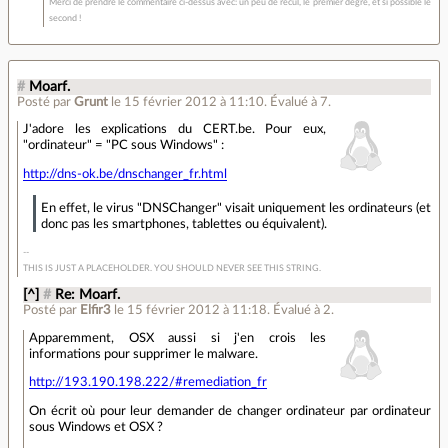
Merci de prendre le commentaire ci-dessus avec: un peu de recul, le premier degré, et si possible le
second !
#
Moarf.
Posté par
Grunt
le 15 février 2012 à 11:10
.
Évalué à
7
.
J'adore les explications du CERT.be. Pour eux,
"ordinateur" = "PC sous Windows" :
http://dns-ok.be/dnschanger_fr.html
En effet, le virus "DNSChanger" visait uniquement les ordinateurs (et
donc pas les smartphones, tablettes ou équivalent).
THIS IS JUST A PLACEHOLDER. YOU SHOULD NEVER SEE THIS STRING.
[^]
#
Re: Moarf.
Posté par
Elfir3
le 15 février 2012 à 11:18
.
Évalué à
2
.
Apparemment, OSX aussi si j'en crois les
informations pour supprimer le malware.
http://193.190.198.222/#remediation_fr
On écrit où pour leur demander de changer ordinateur par ordinateur
sous Windows et OSX ?