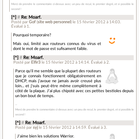
Merci de prendre le commentaire ci-dessus avec: un peu de recul, le premier degré, et si possible le
second !
[^]
#
Re: Moarf.
Posté par
Gof
(
site web personnel
)
le 15 février 2012 à 14:03
.
Évalué à
1
.
Pourquoi temporaire?
Mais oui, limité aux routeurs connus du virus et
dont le mot de passe est sufisament faible.
[^]
#
Re: Moarf.
Posté par
Elfir3
le 15 février 2012 à 14:14
.
Évalué à
2
.
Parce qu'il me semble que la plupart des routeurs
que je connais fonctionnent obligatoirement en
DHCP, mais j'avoue ne jamais avoir creusé plus
loin... et j'suis peut-être même complètement à
côté de la plaque. J'ai plus chipoté avec ces petites bestioles depuis
un bon bout de temps.
Merci de prendre le commentaire ci-dessus avec: un peu de recul, le premier degré, et si possible le
second !
[^]
#
Re: Moarf.
Posté par
syj
le 15 février 2012 à 14:59
.
Évalué à
3
.
J'aime bien les solutions Warrior.