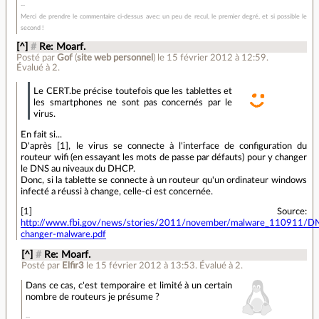
Merci de prendre le commentaire ci-dessus avec: un peu de recul, le premier degré, et si possible le
second !
[^]
#
Re: Moarf.
Posté par
Gof
(
site web personnel
)
le 15 février 2012 à 12:59
.
Évalué à
2
.
Le CERT.be précise toutefois que les tablettes et
les smartphones ne sont pas concernés par le
virus.
En fait si...
D'après [1], le virus se connecte à l'interface de configuration du
routeur wifi (en essayant les mots de passe par défauts) pour y changer
le DNS au niveaux du DHCP.
Donc, si la tablette se connecte à un routeur qu'un ordinateur windows
infecté a réussi à change, celle-ci est concernée.
[1] Source:
http://www.fbi.gov/news/stories/2011/november/malware_110911/D
changer-malware.pdf
[^]
#
Re: Moarf.
Posté par
Elfir3
le 15 février 2012 à 13:53
.
Évalué à
2
.
Dans ce cas, c'est temporaire et limité à un certain
nombre de routeurs je présume ?