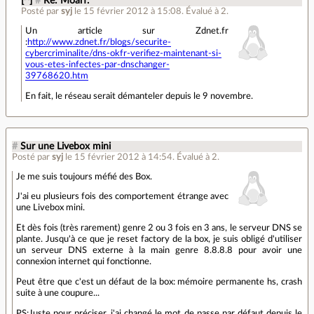
[^]
#
Re: Moarf.
Posté par
syj
le 15 février 2012 à 15:08
.
Évalué à
2
.
Un article sur Zdnet.fr
:
http://www.zdnet.fr/blogs/securite-
cybercriminalite/dns-okfr-verifiez-maintenant-si-
vous-etes-infectes-par-dnschanger-
39768620.htm
En fait, le réseau serait démanteler depuis le 9 novembre.
#
Sur une Livebox mini
Posté par
syj
le 15 février 2012 à 14:54
.
Évalué à
2
.
Je me suis toujours méfié des Box.
J'ai eu plusieurs fois des comportement étrange avec
une Livebox mini.
Et dès fois (très rarement) genre 2 ou 3 fois en 3 ans, le serveur DNS se
plante. Jusqu'à ce que je reset factory de la box, je suis obligé d'utiliser
un serveur DNS externe à la main genre 8.8.8.8 pour avoir une
connexion internet qui fonctionne.
Peut être que c'est un défaut de la box: mémoire permanente hs, crash
suite à une coupure...
PS:Juste pour préciser, j'ai changé le mot de passe par défaut depuis le