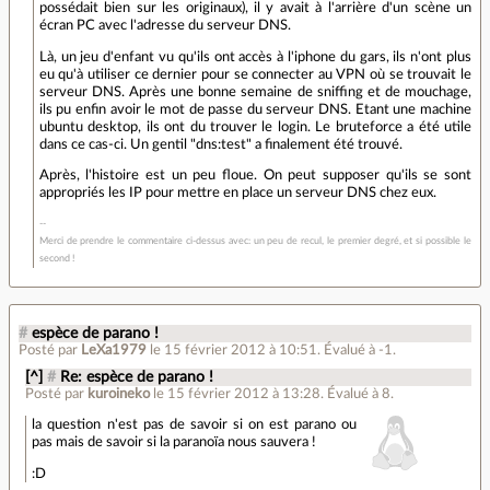
possédait bien sur les originaux), il y avait à l'arrière d'un scène un
écran PC avec l'adresse du serveur DNS.
Là, un jeu d'enfant vu qu'ils ont accès à l'iphone du gars, ils n'ont plus
eu qu'à utiliser ce dernier pour se connecter au VPN où se trouvait le
serveur DNS. Après une bonne semaine de sniffing et de mouchage,
ils pu enfin avoir le mot de passe du serveur DNS. Etant une machine
ubuntu desktop, ils ont du trouver le login. Le bruteforce a été utile
dans ce cas-ci. Un gentil "dns:test" a finalement été trouvé.
Après, l'histoire est un peu floue. On peut supposer qu'ils se sont
appropriés les IP pour mettre en place un serveur DNS chez eux.
Merci de prendre le commentaire ci-dessus avec: un peu de recul, le premier degré, et si possible le
second !
#
espèce de parano !
Posté par
LeXa1979
le 15 février 2012 à 10:51
.
Évalué à
-1
.
[^]
#
Re: espèce de parano !
Posté par
kuroineko
le 15 février 2012 à 13:28
.
Évalué à
8
.
la question n'est pas de savoir si on est parano ou
pas mais de savoir si la paranoïa nous sauvera !
:D