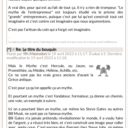
A vrai dire, pour qui est au fait de tout ça, il n'y a rien de trompeur. "Le
mythe de l'entrepreneur" est toujours étudié via le prisme des
"grands" entrepreneurs, puisque c'est par lui qu'est construit tout cet
imaginaire et c'est contre cet imaginaire que nous argumentons.
C'est pas l'artisan du coin qui a forgé cet imaginaire.
La majeure partie des morts l'était déjà de son vivant et le jour venu, ils n'ont pas senti la différence.
[^]
#
Re: Le titre du bouquin
Posté par
Yth
(
Mastodon
)
le 19 avril 2023 à 11:17
.
Évalué à
5
.
Dernière
modification le 19 avril 2023 à 11:18.
Mais le
Mythe
c'est Hercule, ou Jason, ou
Prométhée, ou Médée, Hélène, Achille, etc.
Ce ne sont pas les vrais grecs anciens d'avant la
Grèce antique.
C'est pour ça qu'on appelle ça un mythe.
Et pourtant un mythe c'est fondateur, formateur, ça donne un chemin,
une voie, un exemple à suivre.
Ici on a pourtant bien un mythe, car même les Steve Gates ou autres
Bill Musk, ne sont pas ce fameux mythe.
Bill Gates n'a jamais prétendu révolutionner le monde, il a voulu faire
de l'argent, y a réussi très bien, et s'est construit une image pour coller
avec, après coup. C'est encore plus flagrant chez Steve Jobs, où même