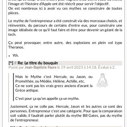
l'image et l'histoire d'Apple ont été réécrit pour servir l'objectif.
On est nombreux ici à avoir vu ces mythes se construire de toutes
pièces.
Le mythe de l'entrepreneur a été construit via des morceaux choisis, et
réinventés, du parcours de certains d'entre eux, pour construire une
image idéalisée de ce qu'il faut faire et être pour devenir un géant de la
tech.
Ça peut provoquer, entre autre, des explosions en plein vol type
Theranos.
Yth.
[^]
#
Re: Le titre du bouquin
Posté par
Jean-Baptiste Faure
le 19 avril 2023 à 14:18
.
Évalué à
2
.
Mais le Mythe c'est Hercule, ou Jason, ou
Prométhée, ou Médée, Hélène, Achille, etc.
Ce ne sont pas les vrais grecs anciens d'avant la
Grèce antique.
C'est pour ça qu'on appelle ça un mythe.
Justement, ça ne colle pas. Hercule, Jason et les autres ce sont des
personnes. Entrepreneur c'est une catégorie. Pour que la comparaison
soit valide, il faudrait parler plutôt du mythe Bill Gates, pas du mythe
de l'entrepreneur.