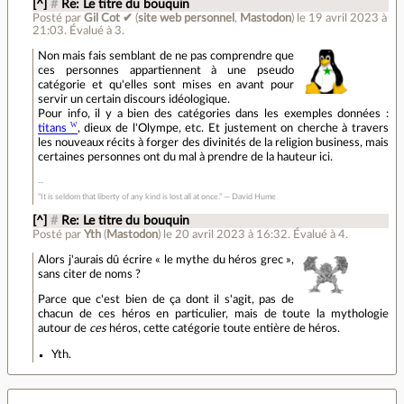
[^]
#
Re: Le titre du bouquin
Posté par
Gil Cot ✔
(
site web personnel
,
Mastodon
)
le 19 avril 2023 à
21:03
.
Évalué à
3
.
Non mais fais semblant de ne pas comprendre que
ces personnes appartiennent à une pseudo
catégorie et qu'elles sont mises en avant pour
servir un certain discours idéologique.
Pour info, il y a bien des catégories dans les exemples données :
titans
, dieux de l'Olympe, etc. Et justement on cherche à travers
les nouveaux récits à forger des divinités de la religion business, mais
certaines personnes ont du mal à prendre de la hauteur ici.
“It is seldom that liberty of any kind is lost all at once.” ― David Hume
[^]
#
Re: Le titre du bouquin
Posté par
Yth
(
Mastodon
)
le 20 avril 2023 à 16:32
.
Évalué à
4
.
Alors j'aurais dû écrire « le mythe du héros grec »,
sans citer de noms ?
Parce que c'est bien de ça dont il s'agit, pas de
chacun de ces héros en particulier, mais de toute la mythologie
autour de
ces
héros, cette catégorie toute entière de héros.
Yth.