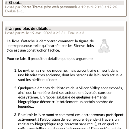
#
Et oui....
Posté par
Pierre Tramal
(
site web personnel
)
le 19 avril 2023 à 17:26
.
Évalué à
-1
.
#
Un peu plus de détails…
Posté par
ml
le 19 avril 2023 à 22:31
.
Évalué à
3
.
Le livre s’attache à démontrer comment la figure de
l’entrepreuneur telle qu’incarnée par les Steeve Jobs
&co est une construction factice.
Pour ce faire il produit et détaille quelques arguments :
Le mythe n’a rien de moderne, mais au contraire s’inscrit dans
une histoire très ancienne, dont les patrons de la hi-tech actuelle
sont les héritiers directs.
Quelques éléments de l’histoire de la Silicon Valley sont exposés,
ainsi que la manière dont ses acteurs ont évolués dans son
écosystème. Un rappel salutaire de quelques éléments
biographique déconstruit totalement un certain nombre de
légende…
En miroir le livre montre comment ces entrepreneurs participent
activement à l’élaboration de leur propre légende (à travers un
récit auto-biographique reçu souvent sans recul), et en quoi se
self-story-telling est devenu indispensable à l’écosystème de la