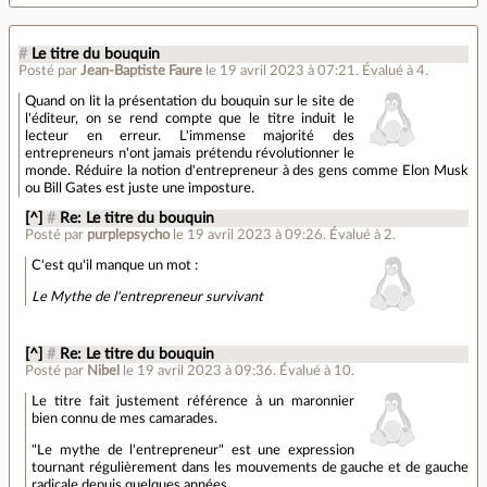
#
Le titre du bouquin
Posté par
Jean-Baptiste Faure
le 19 avril 2023 à 07:21
.
Évalué à
4
.
Quand on lit la présentation du bouquin sur le site de
l'éditeur, on se rend compte que le titre induit le
lecteur en erreur. L'immense majorité des
entrepreneurs n'ont jamais prétendu révolutionner le
monde. Réduire la notion d'entrepreneur à des gens comme Elon Musk
ou Bill Gates est juste une imposture.
[^]
#
Re: Le titre du bouquin
Posté par
purplepsycho
le 19 avril 2023 à 09:26
.
Évalué à
2
.
C'est qu'il manque un mot :
Le Mythe de l'entrepreneur survivant
[^]
#
Re: Le titre du bouquin
Posté par
Nibel
le 19 avril 2023 à 09:36
.
Évalué à
10
.
Le titre fait justement référence à un maronnier
bien connu de mes camarades.
"Le mythe de l'entrepreneur" est une expression
tournant régulièrement dans les mouvements de gauche et de gauche
radicale depuis quelques années.