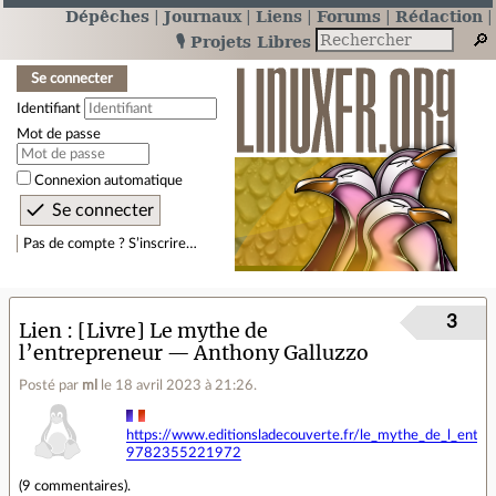
Dépêches
Journaux
Liens
Forums
Rédaction
🎙️ Projets Libres
Se connecter
Identifiant
Mot de passe
Connexion automatique
Pas de compte ? S’inscrire…
3
Lien
[Livre] Le mythe de
l’entrepreneur — Anthony Galluzzo
Posté par
ml
le 18 avril 2023 à 21:26
.
https://www.editionsladecouverte.fr/le_mythe_de_l_entre
9782355221972
(
9 commentaires
).