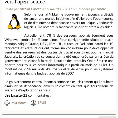
vers l'open-source
Posté par
Nicolas Barcet
le 15 mai 2007 à 09:57
.
Modéré par
rootix
.
Selon le journal Nikkei, le gouvernement japonais a décidé
de lancer une grande initiative afin d'aller vers l'open-source
et de diminuer sa dépendance envers un unique vendeur de
logiciels. De nombreux fabricants se disent prêts à les aider.
Actuellement, 78 % des serveurs japonais tournent sous
Windows, contre 14 % pour Linux. Pour corriger cette situation quasi-
monopolistique Oracle, NEC, IBM, HP, Hitachi et Dell sont parmi les 10
fabricants et éditeurs qui ont formé un consortium pour développer et
vendre des serveurs et des postes de travail sous Linux pour le marché
Japonais. La création de ce consortium a été engendrée par un arrêté du
gouvernement visant à faire de Linux et des produits Open-Source une
priorité pour tous les achats informatique à partir du mois de Juillet. Un
montant de 7,64 milliards d'euros va être dépensé pour les systèmes
informatiques dans le budget japonais de 2007
Le gouvernement central Japonais annonce ainsi clairement qu'il souhaite
diminuer sa dépendance envers Microsoft en tant que fournisseur de
système d'exploitation serveur.
Lire la suite
(
22 commentaires
).
Markdown
EPUB