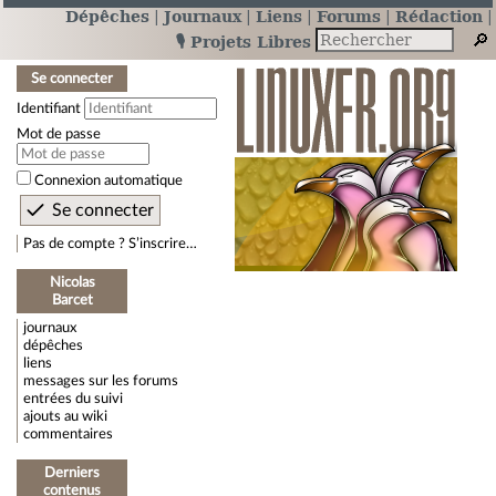
Dépêches
Journaux
Liens
Forums
Rédaction
🎙️ Projets Libres
Se connecter
Identifiant
Mot de passe
Connexion automatique
Pas de compte ? S’inscrire…
Nicolas
Barcet
journaux
dépêches
liens
messages sur les forums
entrées du suivi
ajouts au wiki
commentaires
Derniers
contenus