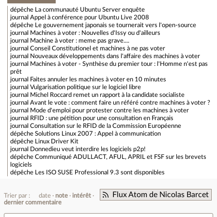
dépêche
La communauté Ubuntu Server enquête
journal
Appel à conférence pour Ubuntu Live 2008
dépêche
Le gouvernement japonais se tournerait vers l'open-source
journal
Machines à voter : Nouvelles d'Issy ou d'ailleurs
journal
Machine à voter : meme pas grave....
journal
Conseil Constitutionel et machines à ne pas voter
journal
Nouveaux développements dans l'affaire des machines à voter
journal
Machines à voter - Synthèse du premier tour : l'Homme n'est pas
prêt
journal
Faites annuler les machines à voter en 10 minutes
journal
Vulgarisation politique sur le logiciel libre
journal
Michel Roccard remet un rapport à la candidate socialiste
journal
Avant le vote : comment faire un référé contre machines à voter ?
journal
Mode d'emploi pour protester contre les machines à voter
journal
RFID : une pétition pour une consultation en Français
journal
Consultation sur le RFID de la Commission Européenne
dépêche
Solutions Linux 2007 : Appel à communication
dépêche
Linux Driver Kit
journal
Donnedieu veut interdire les logiciels p2p!
dépêche
Communiqué ADULLACT, AFUL, APRIL et FSF sur les brevets
logiciels
dépêche
Les ISO SUSE Professional 9.3 sont disponibles
Flux Atom de Nicolas Barcet
Trier par :
date
note
intérêt
dernier commentaire