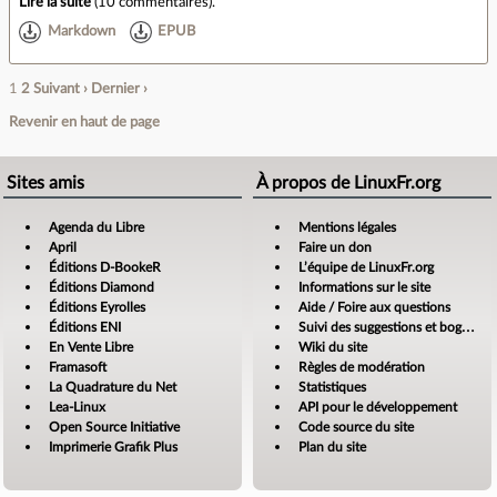
Lire la suite
(
10 commentaires
).
Markdown
EPUB
1
2
Suivant ›
Dernier ›
Revenir en haut de page
Sites amis
À propos de LinuxFr.org
Agenda du Libre
Mentions légales
April
Faire un don
Éditions D-BookeR
L’équipe de LinuxFr.org
Éditions Diamond
Informations sur le site
Éditions Eyrolles
Aide / Foire aux questions
Éditions ENI
Suivi des suggestions et bogues
En Vente Libre
Wiki du site
Framasoft
Règles de modération
La Quadrature du Net
Statistiques
Lea-Linux
API pour le développement
Open Source Initiative
Code source du site
Imprimerie Grafik Plus
Plan du site