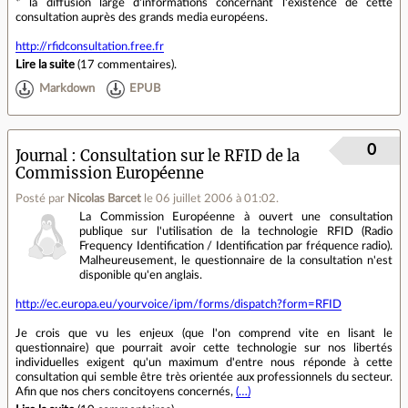
* la diffusion large d'informations concernant l'existence de cette
consultation auprès des grands media européens.
http://rfidconsultation.free.fr
Lire la suite
(
17 commentaires
).
Markdown
EPUB
0
Journal
Consultation sur le RFID de la
Commission Européenne
Posté par
Nicolas Barcet
le 06 juillet 2006 à 01:02
.
La Commission Européenne à ouvert une consultation
publique sur l'utilisation de la technologie RFID (Radio
Frequency Identification / Identification par fréquence radio).
Malheureusement, le questionnaire de la consultation n'est
disponible qu'en anglais.
http://ec.europa.eu/yourvoice/ipm/forms/dispatch?form=RFID
Je crois que vu les enjeux (que l'on comprend vite en lisant le
questionnaire) que pourrait avoir cette technologie sur nos libertés
individuelles exigent qu'un maximum d'entre nous réponde à cette
consultation qui semble être très orientée aux professionnels du secteur.
Afin que nos chers concitoyens concernés,
(…)