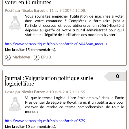
voter en 10 minutes
Posté par
Nicolas Barcet
le 11 avril 2007 à 12:08
.
Vous souhaitez empêcher l’utilisation de machines à voter
dans votre commune ? Complétez le formulaire joint à
l'article ci dessous et vous obtiendrez un référé-liberté à
déposer au greffe de votre tribunal administratif pour qu’il
statut sur l’illégalité de l’utilisation des machines à voter !
http://www.betapolitique.fr/spip.php?article0604&var_mod(...)
Lire la suite
(
15 commentaires
).
Markdown
EPUB
0
Journal
Vulgarisation politique sur le
logiciel libre
Posté par
Nicolas Barcet
le 10 avril 2007 à 21:55
.
Vu que le terme Logiciel Libre était employé dans le Pacte
Présidentiel de Ségolène Royal, j'ai écrit un petit article pour
essayer de rendre ce terme compréhensible de tout le
monde :
http://www.betapolitique.fr/spip.php?article0579
Lire la suite
(
10 commentaires
).