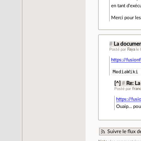
en tant d'exéc
Merci pour les 
#
La document
Posté par
Faya
le
https://fusio
MediaWiki
[^]
#
Re: La
Posté par
fran
https://fus
Ouaip… pour
Suivre le flux