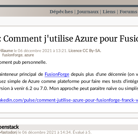
Dépêches
Journaux
Liens
Forums
Comment j'utilise Azure pour Fus
villaume
le 06 décembre 2021 à 13:21
.
Licence CC By‑SA.
fusionforge
azure
ment pub personnelle.
inteneur principal de
FusionForge
depuis plus d'une décennie (on vi
sez simple de Azure comme plateforme pour faire mes tests d'intégrat
rsion à venir 6.2 ou 7.0. Mon approche peut paraitre naïve ou simplis
nkedin.com/pulse/comment-jutilise-azure-pour-fusionforge-franck-v
.
penstack
Mastodon
)
le 06 décembre 2021 à 14:34
.
Évalué à
5
.