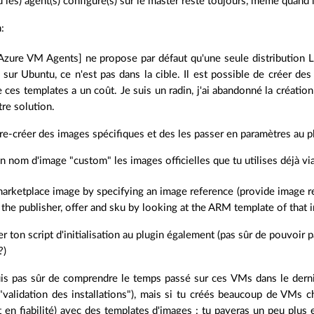
u les) agent(s) configuré(s) sur le master reste toujours, même quand l
:
Azure VM Agents] ne propose par défaut qu'une seule distribution
 sur Ubuntu, ce n'est pas dans la cible. Il est possible de créer de
 ces templates a un coût. Je suis un radin, j'ai abandonné la créati
tre solution.
pre-créer des images spécifiques et des les passer en paramètres au pl
n nom d'image "custom" les images officielles que tu utilises déjà vi
arketplace image by specifying an image reference (provide image ref
 the publisher, offer and sku by looking at the ARM template of that
r ton script d'initialisation au plugin également (pas sûr de pouvoir
?)
suis pas sûr de comprendre le temps passé sur ces VMs dans le dern
 "validation des installations"), mais si tu créés beaucoup de VMs
t en fiabilité) avec des templates d'images : tu payeras un peu plu