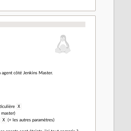
un agent côté Jenkins Master.
X
ticulière
 master)
X
P
(+ les autres paramètres)