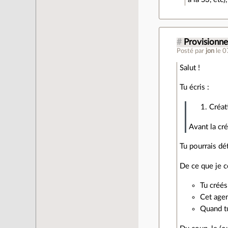
#
Provisionne
Posté par
jon
le 
Salut !
Tu écris :
Créat
Avant la cré
Tu pourrais dét
De ce que je 
Tu créés
Cet agen
Quand t