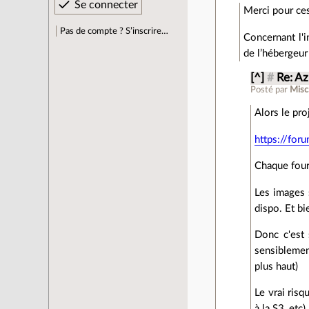
Merci pour ces
Pas de compte ? S’inscrire…
Concernant l'i
de l’hébergeur
[^]
#
Re: A
Posté par
Misc
Alors le pro
https://for
Chaque fourn
Les images 
dispo. Et bi
Donc c'est 
sensiblement
plus haut)
Le vrai risq
à la S3, etc)