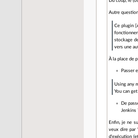
Du coup, le (o
Autre question
Ce plugin [
fonctionner
stockage de
vers une au
À la place de 
Passer e
Using any m
You can get
De passe
Jenkins 
Enfin, je ne 
veux dire par
d'exécution (e