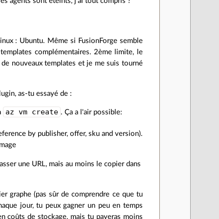
es agents sont éteints, j'ai tout compris ?
 Linux : Ubuntu. Même si FusionForge semble
s templates complémentaires. 2ème limite, le
on de nouveaux templates et je me suis tourné
ugin, as-tu essayé de :
az vm create
a
. Ça a l'air possible:
erence by publisher, offer, sku and version).
 image
 passer une URL, mais au moins le copier dans
ier graphe (pas sûr de comprendre ce que tu
 chaque jour, tu peux gagner un peu en temps
s en coûts de stockage, mais tu payeras moins