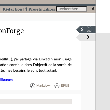
Rédaction
🎙️ Projets Libres
déc.
ionForge
6
2021
8
eillit…), j'ai partagé via LinkedIn mon usage
ion continue dans l'objectif de la sortie de
te, mes besoins le sont tout autant.
illaume/
Markdown
EPUB