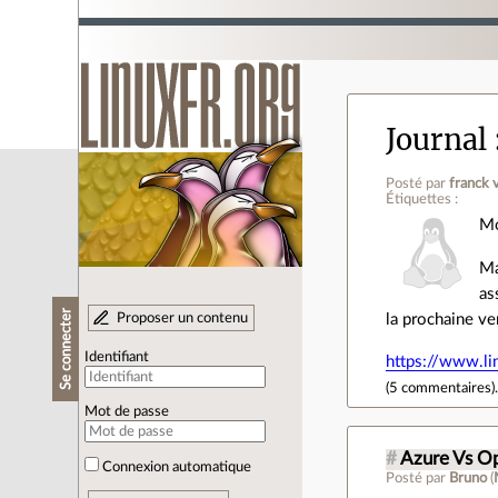
Journal
Posté par
franck 
Étiquettes :
Mo
Ma
as
Se connecter
Proposer un contenu
la prochaine ve
Identifiant
https://www.li
(
5 commentaires
)
Mot de passe
#
Azure Vs O
Connexion automatique
Posté par
Bruno
(