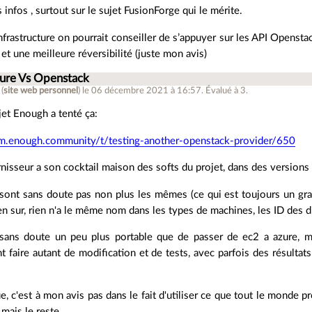
 infos , surtout sur le sujet FusionForge qui le mérite.
nfrastructure on pourrait conseiller de s’appuyer sur les API Opensta
 et une meilleure réversibilité (juste mon avis)
zure Vs Openstack
(
site web personnel
)
le 06 décembre 2021 à 16:57
.
Évalué à
3
.
jet Enough a tenté ça:
um.enough.community/t/testing-another-openstack-provider/650
isseur a son cocktail maison des softs du projet, dans des versions d
sont sans doute pas non plus les mêmes (ce qui est toujours un gr
en sur, rien n'a le même nom dans les types de machines, les ID des d
sans doute un peu plus portable que de passer de ec2 a azure, ma
 faire autant de modification et de tests, avec parfois des résultats p
ue, c'est à mon avis pas dans le fait d'utiliser ce que tout le mond
, mais le reste.