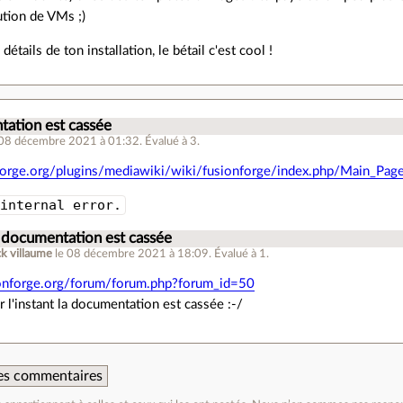
ution de VMs ;)
détails de ton installation, le bétail c'est cool !
ation est cassée
 08 décembre 2021 à 01:32
.
Évalué à
3
.
nforge.org/plugins/mediawiki/wiki/fusionforge/index.php/Main_Pag
 internal error.
 documentation est cassée
ck villaume
le 08 décembre 2021 à 18:09
.
Évalué à
1
.
ionforge.org/forum/forum.php?forum_id=50
 l'instant la documentation est cassée :-/
 des commentaires