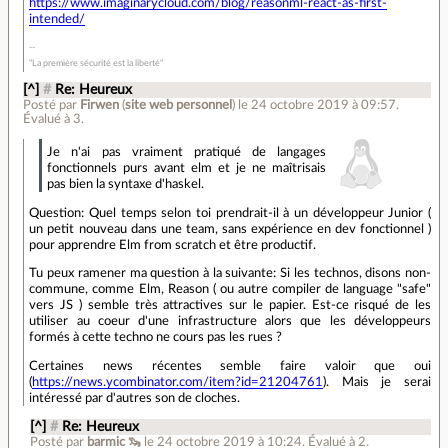
https://www.imaginarycloud.com/blog/reasonml-react-as-first-
intended/
"La première sécurité est la liberté"
[^]
#
Re: Heureux
Posté par
Firwen
(
site web personnel
)
le 24 octobre 2019 à 09:57
.
Évalué à
3
.
Je n'ai pas vraiment pratiqué de langages
fonctionnels purs avant elm et je ne maîtrisais
pas bien la syntaxe d'haskel.
Question: Quel temps selon toi prendrait-il à un développeur Junior (
un petit nouveau dans une team, sans expérience en dev fonctionnel )
pour apprendre Elm from scratch et être productif.
Tu peux ramener ma question à la suivante: Si les technos, disons non-
commune, comme Elm, Reason ( ou autre compiler de language "safe"
vers JS ) semble très attractives sur le papier. Est-ce risqué de les
utiliser au coeur d'une infrastructure alors que les développeurs
formés à cette techno ne cours pas les rues ?
Certaines news récentes semble faire valoir que oui
(
https://news.ycombinator.com/item?id=21204761
). Mais je serai
intéressé par d'autres son de cloches.
[^]
#
Re: Heureux
Posté par
barmic 🦦
le 24 octobre 2019 à 10:24
.
Évalué à
2
.