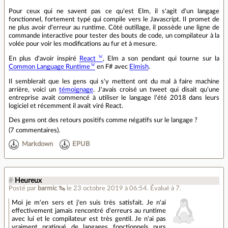
Pour ceux qui ne savent pas ce qu'est Elm, il s'agit d'un langage
fonctionnel, fortement typé qui compile vers le Javascript. Il promet de
ne plus avoir d'erreur au runtime. Côté outillage, il possède une ligne de
commande interactive pour tester des bouts de code, un compilateur à la
volée pour voir les modifications au fur et à mesure.
En plus d'avoir inspiré
React
, Elm a son pendant qui tourne sur la
Common Language Runtime
en F# avec
Elmish
.
Il semblerait que les gens qui s'y mettent ont du mal à faire machine
arrière, voici un
témoignage
. J'avais croisé un tweet qui disait qu'une
entreprise avait commencé à utiliser le langage l'été 2018 dans leurs
logiciel et récemment il avait viré React.
Des gens ont des retours positifs comme négatifs sur le langage ?
(
7 commentaires
).
Markdown
EPUB
#
Heureux
Posté par
barmic 🦦
le 23 octobre 2019 à 06:54
.
Évalué à
7
.
Moi je m'en sers et j'en suis très satisfait. Je n'ai
effectivement jamais rencontré d'erreurs au runtime
avec lui et le compilateur est très gentil. Je n'ai pas
vraiment pratiqué de langages fonctionnels purs