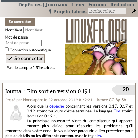
Dépêches
Journaux
Liens
Forums
Rédaction
🎙️ Projets Libres
Se connecter
Identifiant
Mot de passe
Connexion automatique
Pas de compte ? S’inscrire…
20
Journal
Elm sort en version 0.19.1
Posté par
Nonolapéro
le 22 octobre 2019 à 22:21
.
Licence CC By‑SA.
Alors que la
dépêche
concernant les versions 0.17, 0.17 et
0.19 attend toujours d'être terminée. Le langage
Elm
atteint
la version 0.19.1.
La principale nouveauté vient du compilateur qui apporte
encore plus d'aide pour résoudre les problèmes qu'il
rencontre dans votre code. Je vous laisse parcourir le lien précédent pour
plus de détails ou les différents contenu avec le tag
elm
.