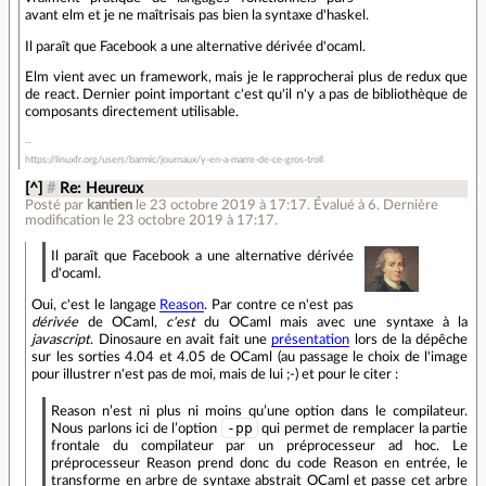
avant elm et je ne maîtrisais pas bien la syntaxe d'haskel.
Il paraît que Facebook a une alternative dérivée d'ocaml.
Elm vient avec un framework, mais je le rapprocherai plus de redux que
de react. Dernier point important c'est qu'il n'y a pas de bibliothèque de
composants directement utilisable.
https://linuxfr.org/users/barmic/journaux/y-en-a-marre-de-ce-gros-troll
[^]
#
Re: Heureux
Posté par
kantien
le 23 octobre 2019 à 17:17
.
Évalué à
6
.
Dernière
modification le 23 octobre 2019 à 17:17.
Il paraît que Facebook a une alternative dérivée
d'ocaml.
Oui, c'est le langage
Reason
. Par contre ce n'est pas
dérivée
de OCaml,
c'est
du OCaml mais avec une syntaxe à la
javascript
. Dinosaure en avait fait une
présentation
lors de la dépêche
sur les sorties 4.04 et 4.05 de OCaml (au passage le choix de l'image
pour illustrer n'est pas de moi, mais de lui ;-) et pour le citer :
Reason n’est ni plus ni moins qu’une option dans le compilateur.
-pp
Nous parlons ici de l’option
qui permet de remplacer la partie
frontale du compilateur par un préprocesseur ad hoc. Le
préprocesseur Reason prend donc du code Reason en entrée, le
transforme en arbre de syntaxe abstrait OCaml et passe cet arbre