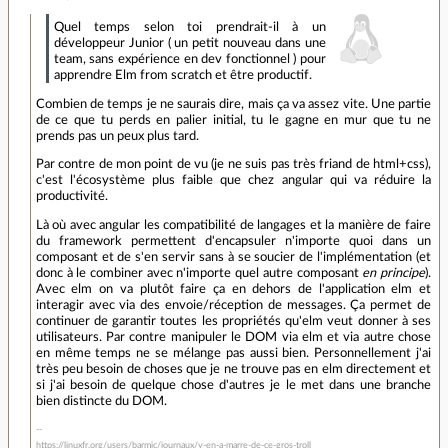
Quel temps selon toi prendrait-il à un
développeur Junior ( un petit nouveau dans une
team, sans expérience en dev fonctionnel ) pour
apprendre Elm from scratch et être productif.
Combien de temps je ne saurais dire, mais ça va assez vite. Une partie
de ce que tu perds en palier initial, tu le gagne en mur que tu ne
prends pas un peux plus tard.
Par contre de mon point de vu (je ne suis pas très friand de html+css),
c'est l'écosystème plus faible que chez angular qui va réduire la
productivité.
Là où avec angular les compatibilité de langages et la manière de faire
du framework permettent d'encapsuler n'importe quoi dans un
composant et de s'en servir sans à se soucier de l'implémentation (et
donc à le combiner avec n'importe quel autre composant
en principe
).
Avec elm on va plutôt faire ça en dehors de l'application elm et
interagir avec via des envoie/réception de messages. Ça permet de
continuer de garantir toutes les propriétés qu'elm veut donner à ses
utilisateurs. Par contre manipuler le DOM via elm et via autre chose
en même temps ne se mélange pas aussi bien. Personnellement j'ai
très peu besoin de choses que je ne trouve pas en elm directement et
si j'ai besoin de quelque chose d'autres je le met dans une branche
bien distincte du DOM.
https://linuxfr.org/users/barmic/journaux/y-en-a-marre-de-ce-gros-troll