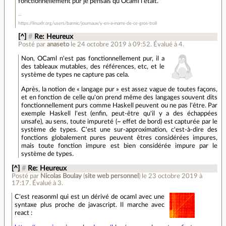
fonctionnellement pur je pensais qu'Ocaml l'était.
https://linuxfr.org/users/barmic/journaux/y-en-a-marre-de-ce-gros-troll
[^]
#
Re: Heureux
Posté par
anaseto
le 24 octobre 2019 à 09:52
.
Évalué à
4
.
Non, OCaml n'est pas fonctionnellement pur, il a
des tableaux mutables, des références, etc, et le
système de types ne capture pas cela.
Après, la notion de « langage pur » est assez vague de toutes façons,
et en fonction de celle qu'on prend même des langages souvent dits
fonctionnellement purs comme Haskell peuvent ou ne pas l'être. Par
exemple Haskell l'est (enfin, peut-être qu'il y a des échappées
unsafe), au sens, toute impureté (~ effet de bord) est capturée par le
système de types. C'est une sur-approximation, c'est-à-dire des
fonctions globalement pures peuvent êtres considérées impures,
mais toute fonction impure est bien considérée impure par le
système de types.
[^]
#
Re: Heureux
Posté par
Nicolas Boulay
(
site web personnel
)
le 23 octobre 2019 à
17:17
.
Évalué à
3
.
C'est reasonml qui est un dérivé de ocaml avec une
syntaxe plus proche de javascript. Il marche avec
react :