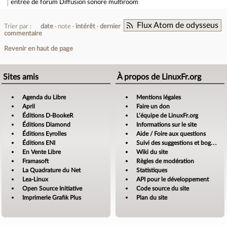
entrée de forum
Diffusion sonore multiroom
Flux Atom de odysseus
Trier par :
date
note
intérêt
dernier
commentaire
Revenir en haut de page
Sites amis
À propos de LinuxFr.org
Agenda du Libre
Mentions légales
April
Faire un don
Éditions D-BookeR
L’équipe de LinuxFr.org
Éditions Diamond
Informations sur le site
Éditions Eyrolles
Aide / Foire aux questions
Éditions ENI
Suivi des suggestions et bogues
En Vente Libre
Wiki du site
Framasoft
Règles de modération
La Quadrature du Net
Statistiques
Lea-Linux
API pour le développement
Open Source Initiative
Code source du site
Imprimerie Grafik Plus
Plan du site