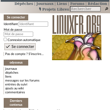
Dépêches
Journaux
Liens
Forums
Rédaction
🎙️ Projets Libres
Se connecter
Identifiant
Mot de passe
Connexion automatique
Pas de compte ? S’inscrire…
odysseus
journaux
dépêches
liens
messages sur les forums
entrées du suivi
ajouts au wiki
commentaires
Derniers
contenus