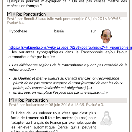
Quelqu'un pourrait m'expliquer ça ? On est pas censés mettre des
espèces en français ?
[^]
#
Re: Ponctuation
Posté par
Benoît Sibaud
(
site web personnel
)
le 08 juin 2016 à 09:55
.
Évalué à
4
.
Hypothèse basée sur
https://fr.wikipedia.org/wiki/Espace_%28typographie%29#Typographie_i
: les variantes typographiques dans la Francophonie et/ou l'ajout
automatique fait par la suite
«
Les différentes régions de la francophonie n'y ont pas remédié de la
même manière :
au Québec et même ailleurs au Canada français, on recommande
plutôt de ne pas mettre d’espace du tout (excepté devant les deux-
points, où l’espace insécable est obligatoire).
(…)
en Europe, on remplace l’espace fine par une espace.
(…) »
[^]
#
Re: Ponctuation
Posté par
foobarbazz
le 08 juin 2016 à 16:35
.
Évalué à
0
.
Et l'idée de les enlever tous c'est que c'est plus
facile de trouver où il faut les mettre (ou pas) pour
l'adapter au français de France par exemple, que de
les enlever automatique (parce qu'ils peuvent