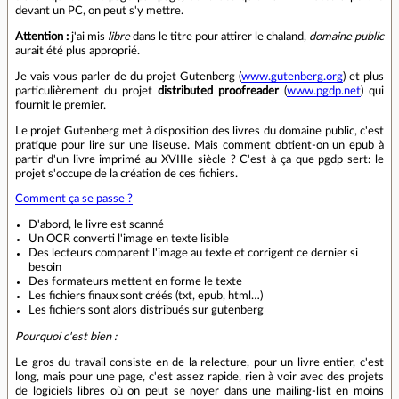
devant un PC, on peut s'y mettre.
Attention :
j'ai mis
libre
dans le titre pour attirer le chaland,
domaine public
aurait été plus approprié.
Je vais vous parler de du projet Gutenberg (
www.gutenberg.org
) et plus
particulièrement du projet
distributed proofreader
(
www.pgdp.net
) qui
fournit le premier.
Le projet Gutenberg met à disposition des livres du domaine public, c'est
pratique pour lire sur une liseuse. Mais comment obtient-on un epub à
partir d'un livre imprimé au XVIIIe siècle ? C'est à ça que pgdp sert: le
projet s'occupe de la création de ces fichiers.
Comment ça se passe ?
D'abord, le livre est scanné
Un OCR converti l'image en texte lisible
Des lecteurs comparent l'image au texte et corrigent ce dernier si
besoin
Des formateurs mettent en forme le texte
Les fichiers finaux sont créés (txt, epub, html…)
Les fichiers sont alors distribués sur gutenberg
Pourquoi c'est bien :
Le gros du travail consiste en de la relecture, pour un livre entier, c'est
long, mais pour une page, c'est assez rapide, rien à voir avec des projets
de logiciels libres où on peut se noyer dans une mailing-list en moins