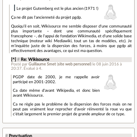
Le projet Gutemberg est le plus ancien (1971 !)
Ça ne dit pas l'ancienneté du projet pgdp.
Quoiqu'il en soit, Wikisource me semble disposer d'une communauté
plus importante – dont une communauté spécifiquement
francophone –, de l'appui de fondation Wikimedia, et d'une solide base
technique (moteur wiki Mediawiki, tout un tas de modèles, etc). Je
m'inquiète juste de la dispersion des forces, à moins que pgdp ait
effectivement des avantages, ce qui est ma question.
[^]
#
Re: Wikisource
Posté par
Guillaume Smet
(
site web personnel
)
le 08 juin 2016 à
20:37
.
Évalué à
4
.
PGDP date de 2000, je me rappelle avoir
participé en 2001-2002.
Ca date même d'avant Wikipedia, et donc bien
avant Wikisource.
Ca ne règle pas le problème de la dispersion des forces mais on ne
peut pas vraiment leur reprocher d'avoir réinventé la roue vu que
c'était largement le premier projet de grande ampleur de ce type.
#
Ponctuation