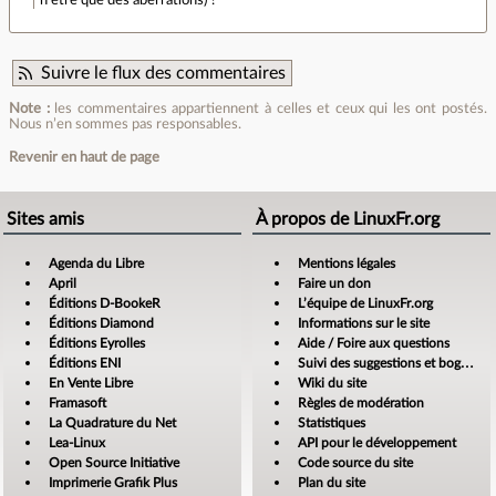
n'être que des aberrations) ?
Suivre le flux des commentaires
Note :
les commentaires appartiennent à celles et ceux qui les ont postés.
Nous n’en sommes pas responsables.
Revenir en haut de page
Sites amis
À propos de LinuxFr.org
Agenda du Libre
Mentions légales
April
Faire un don
Éditions D-BookeR
L’équipe de LinuxFr.org
Éditions Diamond
Informations sur le site
Éditions Eyrolles
Aide / Foire aux questions
Éditions ENI
Suivi des suggestions et bogues
En Vente Libre
Wiki du site
Framasoft
Règles de modération
La Quadrature du Net
Statistiques
Lea-Linux
API pour le développement
Open Source Initiative
Code source du site
Imprimerie Grafik Plus
Plan du site