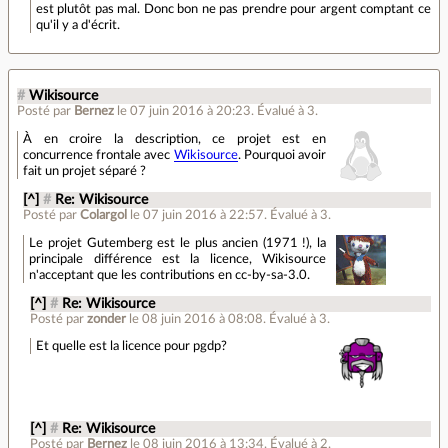
est plutôt pas mal. Donc bon ne pas prendre pour argent comptant ce
qu'il y a d'écrit.
#
Wikisource
Posté par
Bernez
le 07 juin 2016 à 20:23
.
Évalué à
3
.
À en croire la description, ce projet est en
concurrence frontale avec
Wikisource
. Pourquoi avoir
fait un projet séparé ?
[^]
#
Re: Wikisource
Posté par
Colargol
le 07 juin 2016 à 22:57
.
Évalué à
3
.
Le projet Gutemberg est le plus ancien (1971 !), la
principale différence est la licence, Wikisource
n'acceptant que les contributions en cc-by-sa-3.0.
[^]
#
Re: Wikisource
Posté par
zonder
le 08 juin 2016 à 08:08
.
Évalué à
3
.
Et quelle est la licence pour pgdp?
[^]
#
Re: Wikisource
Posté par
Bernez
le 08 juin 2016 à 13:34
.
Évalué à
2
.