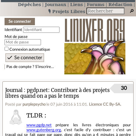
Dépêches
Journaux
Liens
Forums
Rédaction
🎙️ Projets Libres
Se connecter
Identifiant
Mot de passe
Connexion automatique
Pas de compte ? S’inscrire…
30
Journal
pgdp.net: Contribuer à des projets
libres quand on a pas le temps
Posté par
purplepsycho
le 07 juin 2016 à 11:01
.
Licence CC By‑SA.
TLDR :
www.pgdp.net
prépare les livres électroniques pour
www.gutenberg.org
, c'est facile d'y contribuer : c'est un
travail qui se fait page par page, donc dès qu'on a 4 minutes à perdre