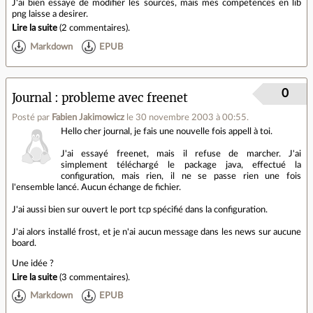
J'ai bien essaye de modifier les sources, mais mes competences en lib
png laisse a desirer.
Lire la suite
(
2 commentaires
).
Markdown
EPUB
0
Journal
probleme avec freenet
Posté par
Fabien Jakimowicz
le 30 novembre 2003 à 00:55
.
Hello cher journal, je fais une nouvelle fois appell à toi.
J'ai essayé freenet, mais il refuse de marcher. J'ai
simplement téléchargé le package java, effectué la
configuration, mais rien, il ne se passe rien une fois
l'ensemble lancé. Aucun échange de fichier.
J'ai aussi bien sur ouvert le port tcp spécifié dans la configuration.
J'ai alors installé frost, et je n'ai aucun message dans les news sur aucune
board.
Une idée ?
Lire la suite
(
3 commentaires
).
Markdown
EPUB