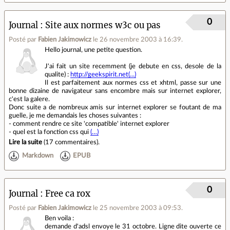
0
Journal
Site aux normes w3c ou pas
Posté par
Fabien Jakimowicz
le 26 novembre 2003 à 16:39
.
Hello journal, une petite question.
J'ai fait un site recemment (je debute en css, desole de la
qualite) :
http://geekspirit.net(...)
Il est parfaitement aux normes css et xhtml, passe sur une
bonne dizaine de navigateur sans encombre mais sur internet explorer,
c'est la galere.
Donc suite a de nombreux amis sur internet explorer se foutant de ma
guelle, je me demandais les choses suivantes :
- comment rendre ce site 'compatible' internet explorer
- quel est la fonction css qui
(…)
Lire la suite
(
17 commentaires
).
Markdown
EPUB
0
Journal
Free ca rox
Posté par
Fabien Jakimowicz
le 25 novembre 2003 à 09:53
.
Ben voila :
demande d'adsl envoye le 31 octobre. Ligne dite ouverte ce