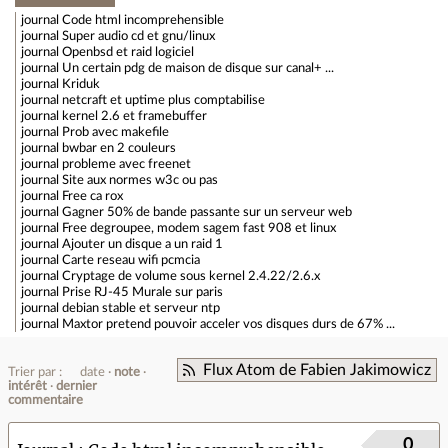
journal
Code html incomprehensible
journal
Super audio cd et gnu/linux
journal
Openbsd et raid logiciel
journal
Un certain pdg de maison de disque sur canal+ ...
journal
Kriduk
journal
netcraft et uptime plus comptabilise
journal
kernel 2.6 et framebuffer
journal
Prob avec makefile
journal
bwbar en 2 couleurs
journal
probleme avec freenet
journal
Site aux normes w3c ou pas
journal
Free ca rox
journal
Gagner 50% de bande passante sur un serveur web
journal
Free degroupee, modem sagem fast 908 et linux
journal
Ajouter un disque a un raid 1
journal
Carte reseau wifi pcmcia
journal
Cryptage de volume sous kernel 2.4.22/2.6.x
journal
Prise RJ-45 Murale sur paris
journal
debian stable et serveur ntp
journal
Maxtor pretend pouvoir acceler vos disques durs de 67% ...
Flux Atom de Fabien Jakimowicz
Trier par :
date
note
intérêt
dernier
commentaire
0