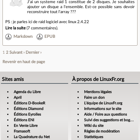
J'ai un systeme raid 1 constitue de 2 disques. Je souhaites
ajouter un disque a l'ensemble. Est-ce possible sans devoir
reconstruire tout l'array ???
PS : je parles ici de raid logiciel avec linux 2.4.22
Lire la suite
(
7 commentaires
).
Markdown
EPUB
1
2
Suivant ›
Dernier ›
Revenir en haut de page
Sites amis
À propos de LinuxFr.org
Agenda du Libre
Mentions légales
April
Faire un don
Éditions D-BookeR
L’équipe de LinuxFr.org
Éditions Diamond
Informations sur le site
Éditions Eyrolles
Aide / Foire aux questions
Éditions ENI
Suivi des suggestions et bogues
En Vente Libre
Wiki du site
Framasoft
Règles de modération
La Quadrature du Net
Statistiques