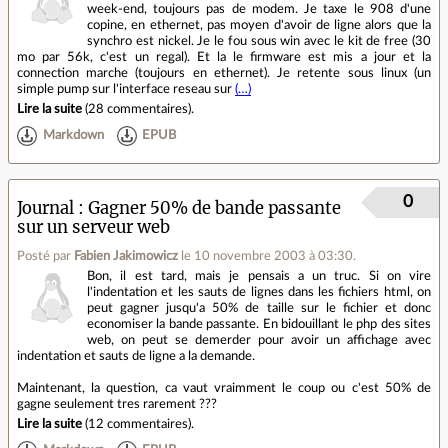
week-end, toujours pas de modem. Je taxe le 908 d'une
copine, en ethernet, pas moyen d'avoir de ligne alors que la
synchro est nickel. Je le fou sous win avec le kit de free (30
mo par 56k, c'est un regal). Et la le firmware est mis a jour et la
connection marche (toujours en ethernet). Je retente sous linux (un
simple pump sur l'interface reseau sur
(…)
Lire la suite
(
28 commentaires
).
Markdown
EPUB
0
Journal
Gagner 50% de bande passante
sur un serveur web
Posté par
Fabien Jakimowicz
le 10 novembre 2003 à 03:30
.
Bon, il est tard, mais je pensais a un truc. Si on vire
l'indentation et les sauts de lignes dans les fichiers html, on
peut gagner jusqu'a 50% de taille sur le fichier et donc
economiser la bande passante. En bidouillant le php des sites
web, on peut se demerder pour avoir un affichage avec
indentation et sauts de ligne a la demande.
Maintenant, la question, ca vaut vraimment le coup ou c'est 50% de
gagne seulement tres rarement ???
Lire la suite
(
12 commentaires
).