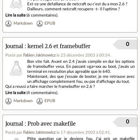
Est-ce une defaillance de netcraft ou c'est du a mon 2.6 ?
Dailleurs, comment netcraft recupere -t- il l'uptime ?
Lire la suite
(
6 commentaires
).
Markdown
EPUB
0
Journal
kernel 2.6 et framebuffer
Posté par
Fabien Jakimowicz
le 23 décembre 2003 à 00:54
.
Bon vite fait. Avant en 2.4 j'avais compile en dur les options
de framebuffer vesa. En passant vga=xxx au boot, j'avais un
terminal en resolution plus agreable que le 640.
Maintenant, des que j'essaie de booter, je me retrouve avec
un affichage completement fou, ou pas d'affichage du tout.
Qui a reussi a faire marcher le framebuffer en 2.6 ?
Lire la suite
(
4 commentaires
).
Markdown
EPUB
0
Journal
Prob avec makefile
Posté par
Fabien Jakimowicz
le 17 décembre 2003 à 02:41
.
Ptite question car je deviens fou. J'ai pris un makefile