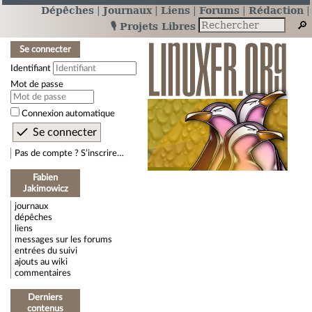
Dépêches
Journaux
Liens
Forums
Rédaction
🎙️ Projets Libres
Se connecter
Identifiant
Mot de passe
Connexion automatique
Pas de compte ? S’inscrire…
Fabien
Jakimowicz
journaux
dépêches
liens
messages sur les forums
entrées du suivi
ajouts au wiki
commentaires
Derniers
contenus