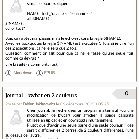
simplifie pour expliquer :
NAME=test_`uname -m`-`uname -s`
all :$(NAME)
$(NAME) :
echo "test"
Bon, ca va ptet mal passer, mais le echo est dans la regle $(NAME).
Avec les backquotes la regle $(NAME) est executee 3 fois, si je vire l'un
des 2 executions, ca ne le sera que 2 fois.
Question, comment on fait pour que ca ne le fasse qu'une seule fois
comme ca devrait ?
Lire la suite
(
8 commentaires
).
Markdown
EPUB
0
Journal
bwbar en 2 couleurs
Posté par
Fabien Jakimowicz
le 06 décembre 2003 à 05:25
.
Cher journal, je recherches un programe alternatif (ou une
modification de bwbar) pour afficher la bande passante
utilisee en upload et en download simultanement.
Plutot que d'avoir une seule barre d'une seule couleur, l'idee
serait d'afficher les 2 barres, de 2 couleurs differentes, l'une
au dessus de l'autre.