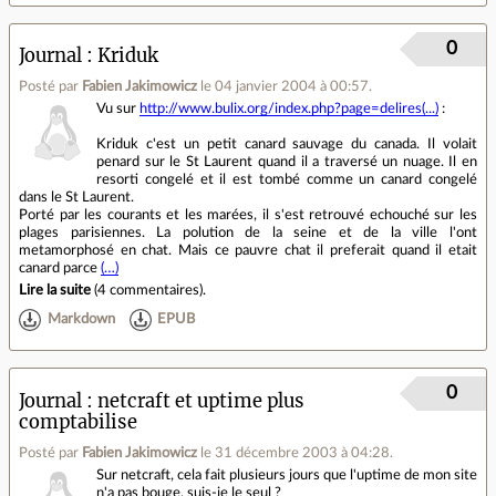
0
Journal
Kriduk
Posté par
Fabien Jakimowicz
le 04 janvier 2004 à 00:57
.
Vu sur
http://www.bulix.org/index.php?page=delires(...)
:
Kriduk c'est un petit canard sauvage du canada. Il volait
penard sur le St Laurent quand il a traversé un nuage. Il en
resorti congelé et il est tombé comme un canard congelé
dans le St Laurent.
Porté par les courants et les marées, il s'est retrouvé echouché sur les
plages parisiennes. La polution de la seine et de la ville l'ont
metamorphosé en chat. Mais ce pauvre chat il preferait quand il etait
canard parce
(…)
Lire la suite
(
4 commentaires
).
Markdown
EPUB
0
Journal
netcraft et uptime plus
comptabilise
Posté par
Fabien Jakimowicz
le 31 décembre 2003 à 04:28
.
Sur netcraft, cela fait plusieurs jours que l'uptime de mon site
n'a pas bouge, suis-je le seul ?