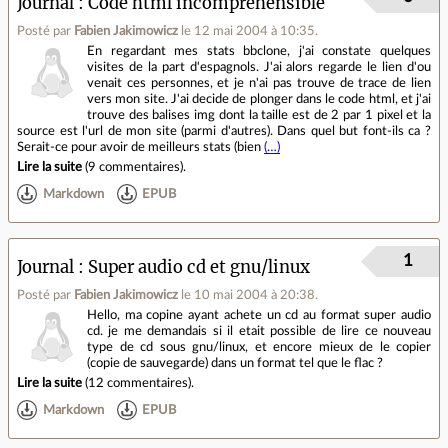
Journal
Code html incomprehensible
Posté par
Fabien Jakimowicz
le 12 mai 2004 à 10:35
.
En regardant mes stats bbclone, j'ai constate quelques
visites de la part d'espagnols. J'ai alors regarde le lien d'ou
venait ces personnes, et je n'ai pas trouve de trace de lien
vers mon site. J'ai decide de plonger dans le code html, et j'ai
trouve des balises img dont la taille est de 2 par 1 pixel et la
source est l'url de mon site (parmi d'autres). Dans quel but font-ils ca ?
Serait-ce pour avoir de meilleurs stats (bien
(…)
Lire la suite
(
9 commentaires
).
Markdown
EPUB
1
Journal
Super audio cd et gnu/linux
Posté par
Fabien Jakimowicz
le 10 mai 2004 à 20:38
.
Hello, ma copine ayant achete un cd au format super audio
cd. je me demandais si il etait possible de lire ce nouveau
type de cd sous gnu/linux, et encore mieux de le copier
(copie de sauvegarde) dans un format tel que le flac ?
Lire la suite
(
12 commentaires
).
Markdown
EPUB