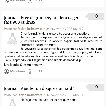
Markdown
EPUB
0
Journal
Free degroupee, modem sagem
fast 908 et linux
Posté par
Fabien Jakimowicz
le 04 novembre 2003 à 01:17
.
Cher journal, je viens encore te poser une question.
Je vais bientot disposer de ma ligne adsl free degroupee, et
je devrais recevoir un modem sagem fast 908 avec les 2
interfaces usb et ethernet.
Je voudrais juste savoir si des personnes sous linux utilisent
ce modem en ethernet sur une ligne adsl free degroupee, et si oui,
quelles sont les etapes de mise en oeuvre et les choix de protocole.
J'ai pu apprendre qu'il sagissait d'une simple demande d'ip
(…)
Lire la suite
(
7 commentaires
).
Markdown
EPUB
0
Journal
Ajouter un disque a un raid 1
Posté par
Fabien Jakimowicz
le 02 novembre 2003 à 05:51
.
Hello journal, j'aurais une petite question :