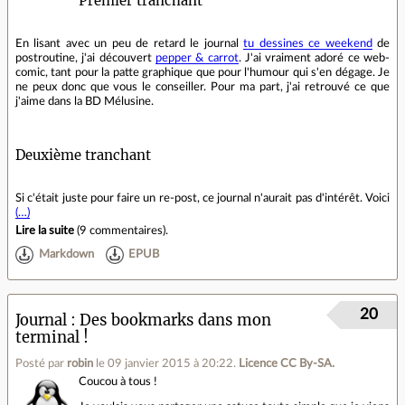
Premier tranchant
En lisant avec un peu de retard le journal
tu dessines ce weekend
de
postroutine, j'ai découvert
pepper & carrot
. J'ai vraiment adoré ce web-
comic, tant pour la patte graphique que pour l'humour qui s'en dégage. Je
ne peux donc que vous le conseiller. Pour ma part, j'ai retrouvé ce que
j'aime dans la BD Mélusine.
Deuxième tranchant
Si c'était juste pour faire un re-post, ce journal n'aurait pas d'intérêt. Voici
(…)
Lire la suite
(
9 commentaires
).
Markdown
EPUB
20
Journal
Des bookmarks dans mon
terminal !
Posté par
robin
le 09 janvier 2015 à 20:22
.
Licence CC By‑SA.
Coucou à tous !