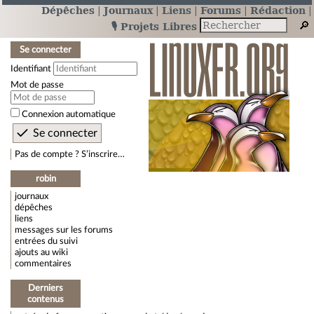
Dépêches
Journaux
Liens
Forums
Rédaction
🎙️ Projets Libres
Se connecter
Identifiant
Mot de passe
Connexion automatique
Pas de compte ? S’inscrire…
robin
journaux
dépêches
liens
messages sur les forums
entrées du suivi
ajouts au wiki
commentaires
Derniers
contenus