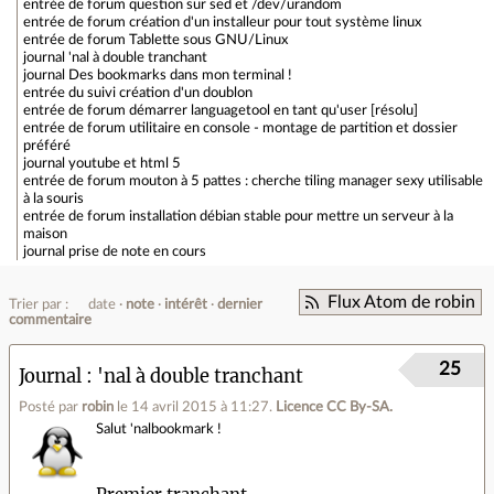
entrée de forum
question sur sed et /dev/urandom
entrée de forum
création d'un installeur pour tout système linux
entrée de forum
Tablette sous GNU/Linux
journal
'nal à double tranchant
journal
Des bookmarks dans mon terminal !
entrée du suivi
création d'un doublon
entrée de forum
démarrer languagetool en tant qu'user [résolu]
entrée de forum
utilitaire en console - montage de partition et dossier
préféré
journal
youtube et html 5
entrée de forum
mouton à 5 pattes : cherche tiling manager sexy utilisable
à la souris
entrée de forum
installation débian stable pour mettre un serveur à la
maison
journal
prise de note en cours
Flux Atom de robin
Trier par :
date
note
intérêt
dernier
commentaire
25
Journal
'nal à double tranchant
Posté par
robin
le 14 avril 2015 à 11:27
.
Licence CC By‑SA.
Salut 'nalbookmark !