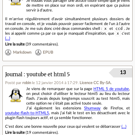
Je voulais vous partager une astuce toute simple que je viens
de mettre en place sur mon ordi, en espérant que ça puisse
servir à d'autre.
Il m'arrive régulièrement d'avoir simultanément plusieurs dossiers de
travail en console, et je voulais pouvoir passer facilement de l'un à l'autre
x
ccd
en console. Je me suis donc créé deux commandes shell :
et
. Je
x
les ai appelé comme ça par ce que je manquait d'inspiration, que
c'est
(…)
Lire la suite
(
39 commentaires
).
Markdown
EPUB
13
Journal
youtube et html 5
Posté par
robin
le 12 janvier 2014 à 17:29
.
Licence CC By‑SA.
Je viens de remarquer que sur la page
HTML 5 de youtube
,
on peut choisir d'utiliser le lecteur html5 au lieu du lecteur
flash. J'avais depuis longtemps souscrit au test html5, mais
cette option ne s'était pas activé toute seule.
J'ai également les extensions
Shumway
de Firefox, et
youtube-flash-to-HTML5
, mais j'ai fait le test en les désactivant avec le
plugin flash toujours actif, et ça semble fonctionner.
C'est donc une bonne nouvelle pour ceux qui veulent se débarrasser
(…)
Lire la suite
(
19 commentaires
).