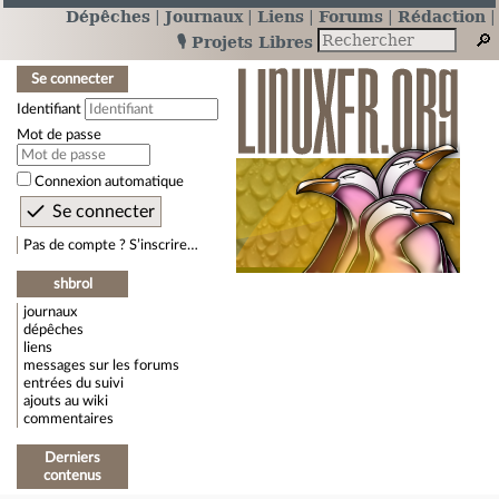
Dépêches
Journaux
Liens
Forums
Rédaction
🎙️ Projets Libres
Se connecter
Identifiant
Mot de passe
Connexion automatique
Pas de compte ? S’inscrire…
shbrol
journaux
dépêches
liens
messages sur les forums
entrées du suivi
ajouts au wiki
commentaires
Derniers
contenus