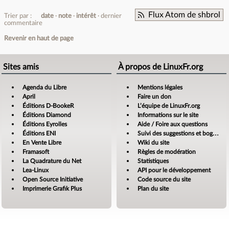
Flux Atom de shbrol
Trier par :
date
note
intérêt
dernier
commentaire
Revenir en haut de page
Sites amis
À propos de LinuxFr.org
Agenda du Libre
Mentions légales
April
Faire un don
Éditions D-BookeR
L’équipe de LinuxFr.org
Éditions Diamond
Informations sur le site
Éditions Eyrolles
Aide / Foire aux questions
Éditions ENI
Suivi des suggestions et bogues
En Vente Libre
Wiki du site
Framasoft
Règles de modération
La Quadrature du Net
Statistiques
Lea-Linux
API pour le développement
Open Source Initiative
Code source du site
Imprimerie Grafik Plus
Plan du site