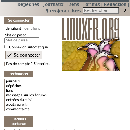
Dépêches
Journaux
Liens
Forums
Rédaction
🎙️ Projets Libres
Se connecter
Identifiant
Mot de passe
Connexion automatique
Pas de compte ? S’inscrire…
techmaster
journaux
dépêches
liens
messages sur les forums
entrées du suivi
ajouts au wiki
commentaires
Derniers
contenus