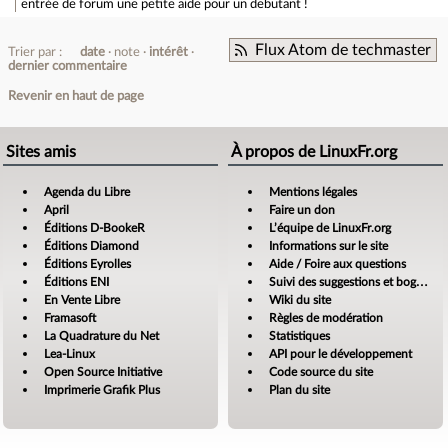
entrée de forum
une petite aide pour un debutant !
Flux Atom de techmaster
Trier par :
date
note
intérêt
dernier commentaire
Revenir en haut de page
Sites amis
À propos de LinuxFr.org
Agenda du Libre
Mentions légales
April
Faire un don
Éditions D-BookeR
L’équipe de LinuxFr.org
Éditions Diamond
Informations sur le site
Éditions Eyrolles
Aide / Foire aux questions
Éditions ENI
Suivi des suggestions et bogues
En Vente Libre
Wiki du site
Framasoft
Règles de modération
La Quadrature du Net
Statistiques
Lea-Linux
API pour le développement
Open Source Initiative
Code source du site
Imprimerie Grafik Plus
Plan du site