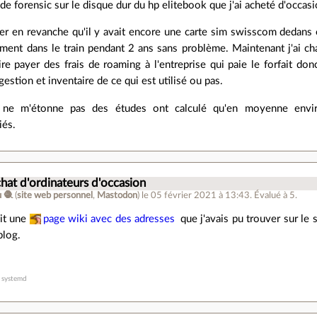
t de forensic sur le disque dur du hp elitebook que j'ai acheté d'occas
ter en revanche qu'il y avait encore une carte sim swisscom dedans et
ment dans le train pendant 2 ans sans problème. Maintenant j'ai ch
ire payer des frais de roaming à l'entreprise qui paie le forfait don
estion et inventaire de ce qui est utilisé ou pas.
ne m'étonne pas des études ont calculé qu'en moyenne envir
iés.
chat d'ordinateurs d'occasion
 🧶
(
site web personnel
,
Mastodon
)
le 05 février 2021 à 13:43
.
Évalué à
5
.
ait une
page wiki avec des adresses
que j'avais pu trouver sur le si
blog.
r systemd