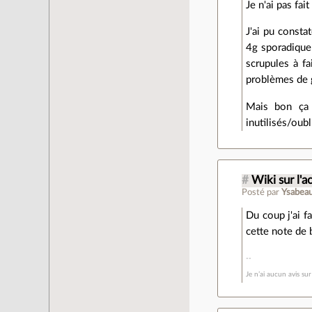
Je n'ai pas fai
J'ai pu consta
4g sporadique
scrupules à fa
problèmes de g
Mais bon ça 
inutilisés/oubl
#
Wiki sur l'a
Posté par
Ysabeau
Du coup j'ai f
cette note de 
Je n’ai aucun avis su