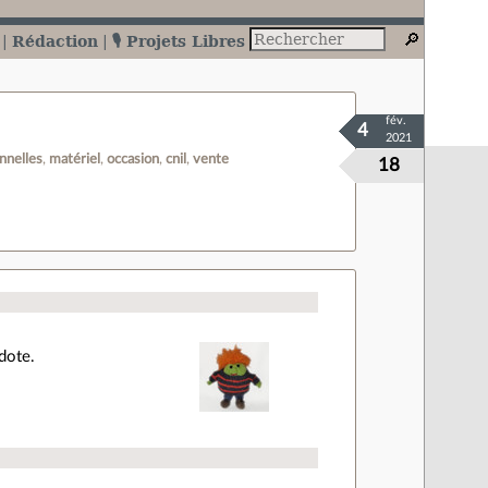
Rédaction
🎙️ Projets Libres
fév.
4
2021
nnelles
matériel
occasion
cnil
vente
18
cdote.