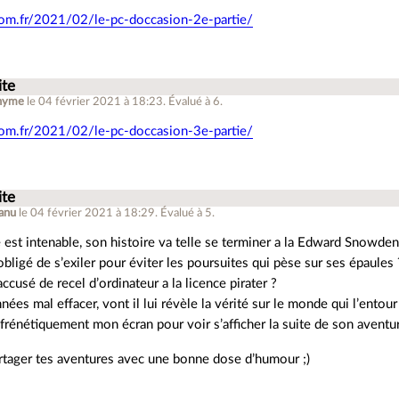
hom.fr/2021/02/le-pc-doccasion-2e-partie/
ite
nyme
le 04 février 2021 à 18:23
.
Évalué à
6
.
hom.fr/2021/02/le-pc-doccasion-3e-partie/
ite
anu
le 04 février 2021 à 18:29
.
Évalué à
5
.
est intenable, son histoire va telle se terminer a la Edward Snowden
 obligé de s’exiler pour éviter les poursuites qui pèse sur ses épaules 
 accusé de recel d’ordinateur a la licence pirater ?
nnées mal effacer, vont il lui révèle la vérité sur le monde qui l’entour
s frénétiquement mon écran pour voir s’afficher la suite de son aventu
rtager tes aventures avec une bonne dose d’humour ;)