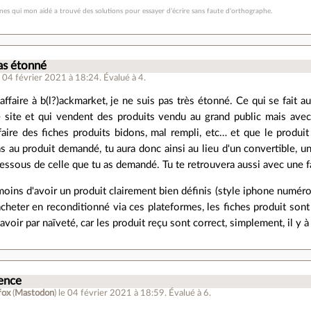
es qui mon aidé a trouvé des solutions pour essayer d’écrire sans faute d’orthographe.
pas étonné
e 04 février 2021 à 18:24
.
Évalué à
4
.
affaire à b(l?)ackmarket, je ne suis pas très étonné. Ce qui se fait a
e site et qui vendent des produits vendu au grand public mais ave
e faire des fiches produits bidons, mal rempli, etc… et que le produ
 au produit demandé, tu aura donc ainsi au lieu d'un convertible, u
ssous de celle que tu as demandé. Tu te retrouvera aussi avec une f
moins d'avoir un produit clairement bien définis (style iphone numéro
acheter en reconditionné via ces plateformes, les fiches produit sont
e avoir par naïveté, car les produit reçu sont correct, simplement, il y 
ence
fox
(
Mastodon
)
le 04 février 2021 à 18:59
.
Évalué à
6
.