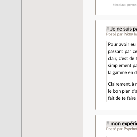
Merci aux personn
#
Je ne suis 
Posté par
inkey
l
Pour avoir eu 
passant par c
clair, c'est d
simplement pas
la gamme en de
Clairement, à 
le bon plan d'
fait de te fair
#
mon expéri
Posté par
Psycho