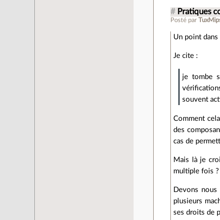
#
Pratiques c
Posté par
TuxMip
Un point dans 
Je cite :
je tombe s
vérificatio
souvent act
Comment cela s
des composant 
cas de permett
Mais là je cro
multiple fois 
Devons nous c
plusieurs mach
ses droits de p