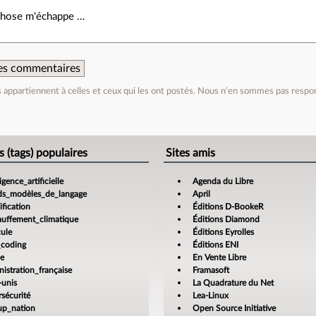
chose m'échappe …
 des commentaires
appartiennent à celles et ceux qui les ont postés. Nous n’en sommes pas respo
e
s (tags) populaires
Sites amis
ligence_artificielle
Agenda du Libre
ds_modèles_de_langage
April
fication
Éditions D-BookeR
auffement_climatique
Éditions Diamond
cule
Éditions Eyrolles
_coding
Éditions ENI
ce
En Vente Libre
istration_française
Framasoft
-unis
La Quadrature du Net
sécurité
Lea-Linux
tup_nation
Open Source Initiative