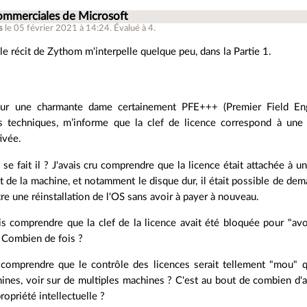
ommerciales de Microsoft
s
le 05 février 2021 à 14:24
.
Évalué à
4
.
le récit de Zythom m'interpelle quelque peu, dans la Partie 1.
ur une charmante dame certainement PFE+++ (Premier Field Engi
ns techniques, m’informe que la clef de licence correspond à une
ivée.
e fait il ? J'avais cru comprendre que la licence était attachée à 
de la machine, et notamment le disque dur, il était possible de dema
re une réinstallation de l'OS sans avoir à payer à nouveau.
is comprendre que la clef de la licence avait été bloquée pour "avo
? Combien de fois ?
omprendre que le contrôle des licences serait tellement "mou" que 
ines, voir sur de multiples machines ? C'est au bout de combien d'
ropriété intellectuelle ?