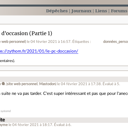
Dépêches
Journaux
Liens
Forums
 d'occasion (Partie 1)
e web personnel
)
le 04 février 2021 à 16:57
.
Étiquettes :
données_perso
ps://zythom.fr/2021/01/le-pc-doccasion/
entaires
).
 🧶
(
site web personnel
,
Mastodon
)
le 04 février 2021 à 17:38
.
Évalué à
5
.
 suite ne va pas tarder. C'est super intéressant et pas que pour l'ane
r systemd
ite
nyme
le 04 février 2021 à 18:17
.
Évalué à
6
.