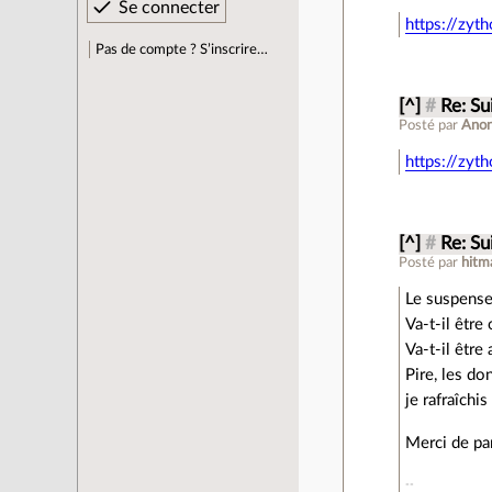
https://zyt
Pas de compte ? S’inscrire…
[^]
#
Re: Su
Posté par
Ano
https://zyt
[^]
#
Re: Su
Posté par
hitm
Le suspense 
Va-t-il être
Va-t-il être
Pire, les do
je rafraîchi
Merci de pa