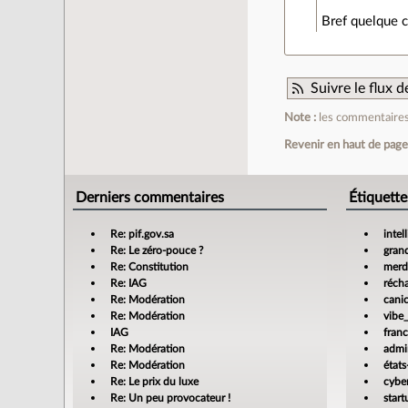
Bref quelque 
Suivre le flux
Note :
les commentaires 
Revenir en haut de pag
Derniers commentaires
Étiquette
Re: pif.gov.sa
intel
Re: Le zéro-pouce ?
gran
Re: Constitution
merdi
Re: IAG
réch
Re: Modération
cani
Re: Modération
vibe
IAG
fran
Re: Modération
admin
Re: Modération
états
Re: Le prix du luxe
cyber
Re: Un peu provocateur !
star