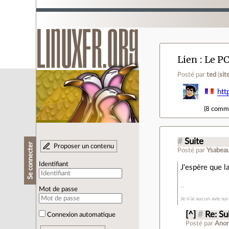
Lien
Le PC
Posté par
ted
(
sit
htt
(
8 comm
#
Suite
Se connecter
Proposer un contenu
Posté par
Ysabeau
Identifiant
J'espère que la
Mot de passe
Je n’ai aucun avis su
[^]
#
Re: Su
Connexion automatique
Posté par
Ano