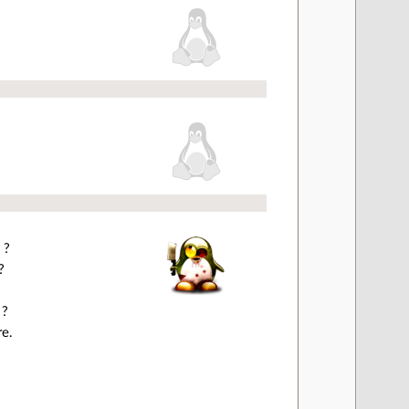
 ?
?
 ?
re.