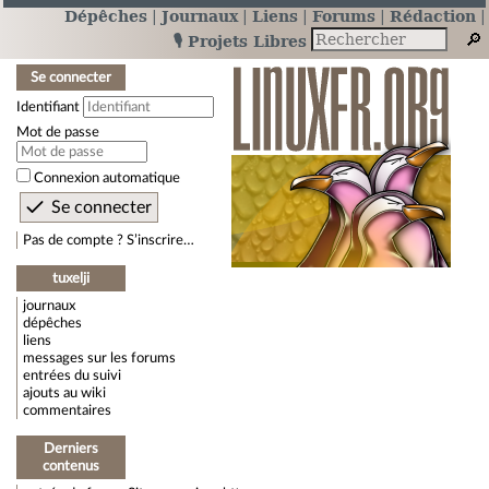
Dépêches
Journaux
Liens
Forums
Rédaction
🎙️ Projets Libres
Se connecter
Identifiant
Mot de passe
Connexion automatique
Pas de compte ? S’inscrire…
tuxelji
journaux
dépêches
liens
messages sur les forums
entrées du suivi
ajouts au wiki
commentaires
Derniers
contenus