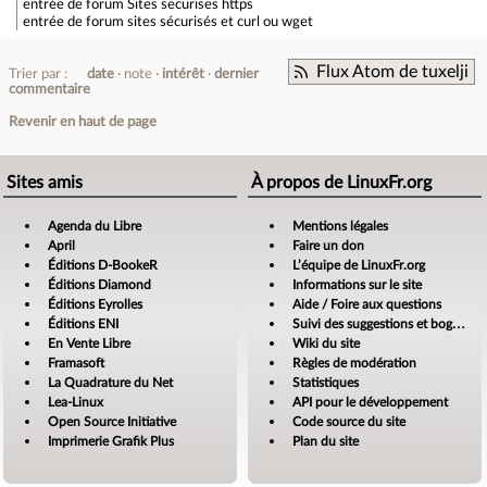
entrée de forum
Sites securises https
entrée de forum
sites sécurisés et curl ou wget
Flux Atom de tuxelji
Trier par :
date
note
intérêt
dernier
commentaire
Revenir en haut de page
Sites amis
À propos de LinuxFr.org
Agenda du Libre
Mentions légales
April
Faire un don
Éditions D-BookeR
L’équipe de LinuxFr.org
Éditions Diamond
Informations sur le site
Éditions Eyrolles
Aide / Foire aux questions
Éditions ENI
Suivi des suggestions et bogues
En Vente Libre
Wiki du site
Framasoft
Règles de modération
La Quadrature du Net
Statistiques
Lea-Linux
API pour le développement
Open Source Initiative
Code source du site
Imprimerie Grafik Plus
Plan du site