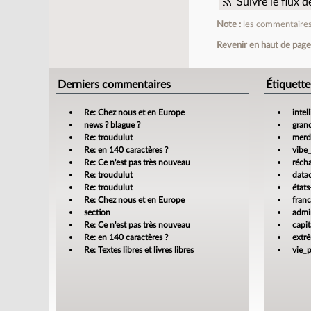
Suivre le flux
Note :
les commentaires 
Revenir en haut de pag
Derniers commentaires
Étiquette
Re: Chez nous et en Europe
intel
news ? blague ?
gran
Re: troudulut
merdi
Re: en 140 caractères ?
vibe
Re: Ce n'est pas très nouveau
réch
Re: troudulut
data
Re: troudulut
états
Re: Chez nous et en Europe
fran
section
admin
Re: Ce n'est pas très nouveau
capit
Re: en 140 caractères ?
extr
Re: Textes libres et livres libres
vie_p