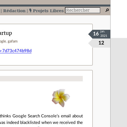
Rédaction
🎙️ Projets Libres
artup
jan.
16
2021
ogle
gafam
12
tup-7d73c474b98d
r thinks Google Search Console’s email about
n was indeed blacklisted when we received the