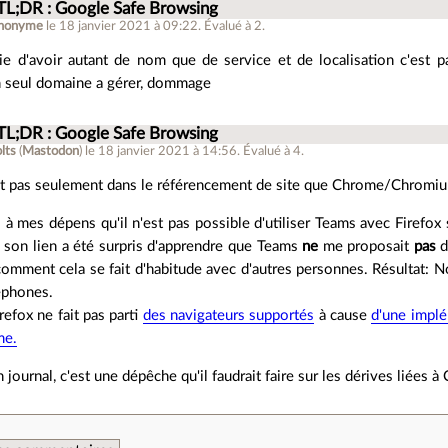
 TL;DR : Google Safe Browsing
nonyme
le 18 janvier 2021 à 09:22
.
Évalué à
2
.
gie d'avoir autant de nom que de service et de localisation c'est p
n seul domaine a gérer, dommage
 TL;DR : Google Safe Browsing
lts
(
Mastodon
)
le 18 janvier 2021 à 14:56
.
Évalué à
4
.
st pas seulement dans le référencement de site que Chrome/Chromiu
is à mes dépens qu'il n'est pas possible d'utiliser Teams avec Firefox
 son lien a été surpris d'apprendre que Teams
ne
me proposait
pas
d
comment cela se fait d'habitude avec d'autres personnes. Résultat: N
éphones.
irefox ne fait pas parti
des navigateurs supportés
à cause
d'une impl
me.
n journal, c'est une dépêche qu'il faudrait faire sur les dérives liées