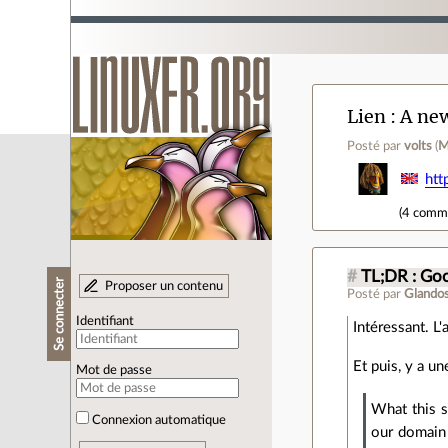
Lien
A new
Posté par
volts
(
M
htt
(
4 comm
#
TL;DR : Go
Se connecter
Proposer un contenu
Posté par
Glando
Identifiant
Intéressant. L
Et puis, y a un
Mot de passe
What this s
Connexion automatique
our domain 