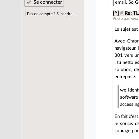
email. So G
[^]
#
Re: TL
Pas de compte ? S’inscrire…
Posté par
Faya
Le sujet est
Avec Chrom
navigateur. 
301 vers un 
: tu nettoie
solution, d
entreprise.
we ident
software
accessing
En fait c'es
le soucis d
courage pour