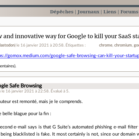
Dépêches
Journaux
Liens
Forums
 and innovative way for Google to kill your SaaS st
astodon
)
le 16 janvier 2021 à 20:58
.
Étiquettes :
chrome
chromium
go
ps://gomox.medium.com/google-safe-browsing-can-kill-your-star
entaires
).
ogle Safe Browsing
s
le 16 janvier 2021 à 22:58
.
Évalué à
5
.
'auteur est remonté, mais je le comprends.
e belle blague pour la fin :
econd e-mail says is that G Suite’s automated phishing e-mail filte
being blacklisted is fake. It most certainly is not, since our domai