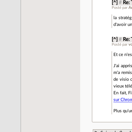
[^]
#
Re:
Posté par
A
la straté
d'avoir u
[^]
#
Re:
Posté par
vo
Et ce n'e
J'ai appr
m'a remis
de visio 
vieux tél
En fait, F
sur Chro
Plus qu'u