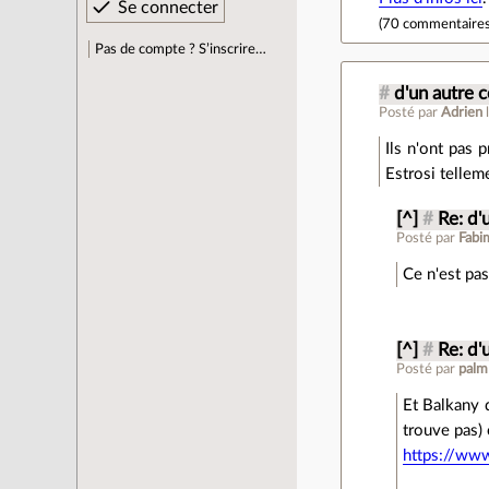
(
70 commentaire
Pas de compte ? S’inscrire…
#
d'un autre 
Posté par
Adrien
Ils n'ont pas 
Estrosi telleme
[^]
#
Re: d'
Posté par
Fabi
Ce n'est pas
[^]
#
Re: d'
Posté par
pal
Et Balkany 
trouve pas) 
https://ww