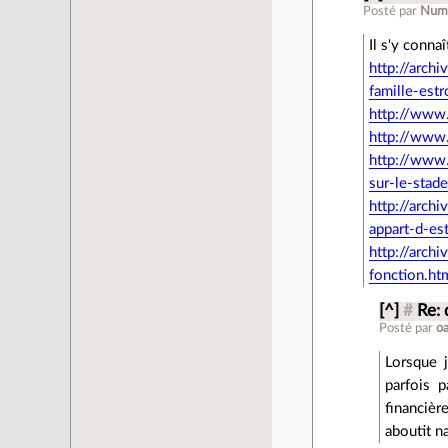
Posté par
Num
Il s'y conna
http://arch
famille-estr
http://www
http://www
http://www.
sur-le-sta
http://arch
appart-d-es
http://arch
fonction.ht
[^]
#
Re: 
Posté par
o
Lorsque j
parfois 
financièr
aboutit n