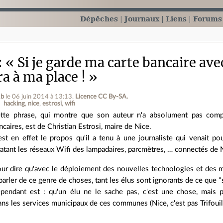
Dépêches
Journaux
Liens
Forums
« Si je garde ma carte bancaire av
era à ma place ! »
2b
le 06 juin 2014 à 13:13
.
Licence CC By‑SA.
hacking
nice
estrosi
wifi
tte phrase, qui montre que son auteur n'a absolument pas compr
ncaires, est de Christian Estrosi, maire de Nice.
est en effet le propos qu'il a tenu à une journaliste qui venait p
ratant les réseaux Wifi des lampadaires, parcmètres, … connectés de 
pour dire qu'avec le déploiement des nouvelles technologies et des 
 parler de ce genre de choses, tant les élus sont ignorants de ce que "
pendant est : qu'un élu ne le sache pas, c'est une chose, mais 
s les services municipaux de ces communes (Nice, c'est pas Trifouill