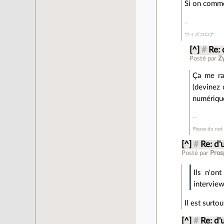
Si on comme
ウィズコロナ
[^]
#
Re: 
Posté par
Z
Ça me ra
(devinez 
numérique
Please do not 
[^]
#
Re: d'
Posté par
Pros
Ils n'on
interview
Il est surto
[^]
#
Re: d'