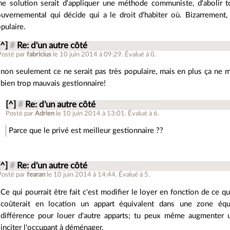
e solution serait d'appliquer une méthode communiste, d'abolir t
uvernemental qui décide qui a le droit d'habiter où. Bizarrement, 
pulaire.
[^]
#
Re: d'un autre côté
Posté par
fabricius
le 10 juin 2014 à 09:29
.
Évalué à
0
.
non seulement ce ne serait pas très populaire, mais en plus ça ne ma
bien trop mauvais gestionnaire!
[^]
#
Re: d'un autre côté
Posté par
Adrien
le 10 juin 2014 à 13:01
.
Évalué à
6
.
Parce que le privé est meilleur gestionnaire ??
[^]
#
Re: d'un autre côté
Posté par
fearan
le 10 juin 2014 à 14:44
.
Évalué à
5
.
Ce qui pourrait être fait c'est modifier le loyer en fonction de ce q
coûterait en location un appart équivalent dans une zone équiv
différence pour louer d'autre apparts; tu peux même augmenter 
inciter l'occupant à déménager.