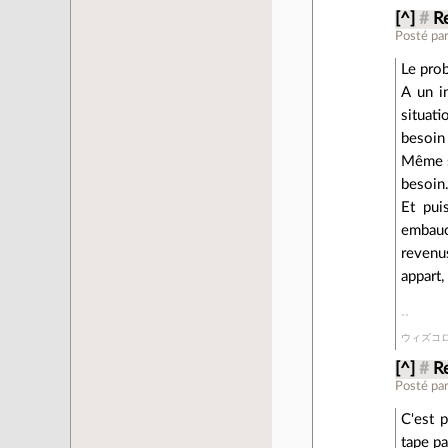
[^]
#
Re
Posté pa
Le pro
A un i
situati
besoin 
Même si
besoin
Et pui
embauc
revenu
appart,
ウィズコ
[^]
#
Re
Posté pa
C'est 
tape p