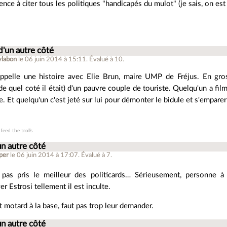
nce à citer tous les politiques "handicapés du mulot" (je sais, on e
d'un autre côté
ylabon
le 06 juin 2014 à 15:11
.
Évalué à
10
.
ppelle une histoire avec Elie Brun, maire UMP de Fréjus. En gros
de quel coté il était) d'un pauvre couple de touriste. Quelqu'un a fi
. Et quelqu'un c'est jeté sur lui pour démonter le bidule et s'empare
feed the trolls
un autre côté
per
le 06 juin 2014 à 17:07
.
Évalué à
7
.
t pas pris le meilleur des politicards… Sérieusement, personne à p
er Estrosi tellement il est inculte.
ut motard à la base, faut pas trop leur demander.
un autre côté