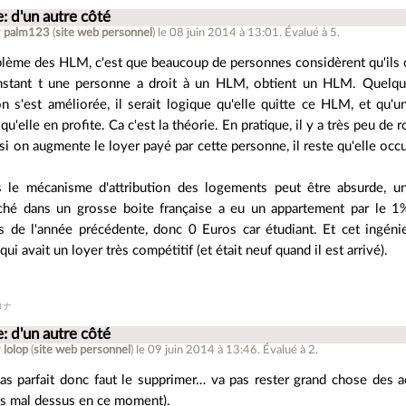
: d'un autre côté
r
palm123
(
site web personnel
)
le 08 juin 2014 à 13:01
.
Évalué à
5
.
blème des HLM, c'est que beaucoup de personnes considèrent qu'ils 
nstant t une personne a droit à un HLM, obtient un HLM. Quelque
on s'est améliorée, il serait logique qu'elle quitte ce HLM, et qu'
qu'elle en profite. Ca c'est la théorie. En pratique, il y a très peu de r
 on augmente le loyer payé par cette personne, il reste qu'elle occ
.
s le mécanisme d'attribution des logements peut être absurde, 
hé dans un grosse boite française a eu un appartement par le 1%
s de l'année précédente, donc 0 Euros car étudiant. Et cet ingéni
 qui avait un loyer très compétitif (et était neuf quand il est arrivé).
ロナ
: d'un autre côté
r
lolop
(
site web personnel
)
le 09 juin 2014 à 13:46
.
Évalué à
2
.
pas parfait donc faut le supprimer… va pas rester grand chose des a
as mal dessus en ce moment).