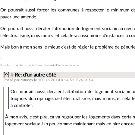
On pourrait aussi forcer les communes à respecter le minimum de 
payer une amende.
On pourrait aussi décaler l'attribution de logement sociaux au nivea
l’électoralisme, mais moins, et cela fera aussi moins d'instances à con
Mais bon à mon sens le mieux c'est de régler le problème de pénuri
Il ne faut pas décorner les boeufs avant d'avoir semé le vent
[^]
#
Re: d'un autre côté
Posté par
claudex
le 10 juin 2014 à 14:52
.
Évalué à
4
.
On pourrait aussi décaler l'attribution de logement sociaux au
toujours du copinage, de l’électoralisme, mais moins, et cela f
à contrôler.
À mon avis, c'est pire, ça va regrouper les logements dans certai
logement sociaux. Un peu comme maintenant mais en pire encore