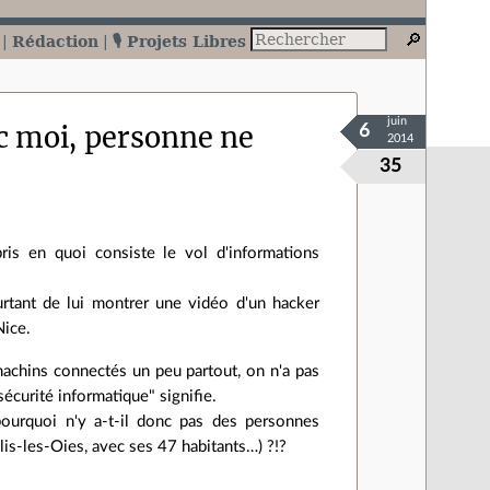
Rédaction
🎙️ Projets Libres
juin
ec moi, personne ne
6
2014
35
is en quoi consiste le vol d'informations
ourtant de lui montrer une vidéo d'un hacker
Nice.
machins connectés un peu partout, on n'a pas
sécurité informatique" signifie.
pourquoi n'y a-t-il donc pas des personnes
is-les-Oies, avec ses 47 habitants…) ?!?