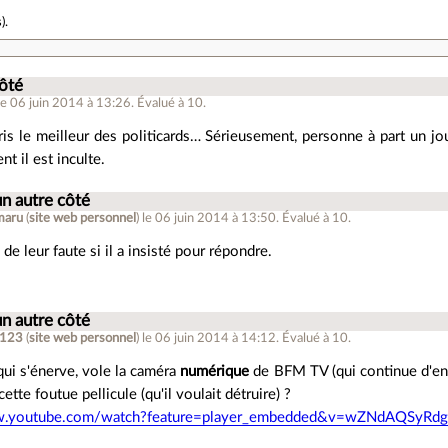
s
).
côté
le 06 juin 2014 à 13:26
.
Évalué à
10
.
pris le meilleur des politicards… Sérieusement, personne à part un jou
nt il est inculte.
un autre côté
maru
(
site web personnel
)
le 06 juin 2014 à 13:50
.
Évalué à
10
.
 de leur faute si il a insisté pour répondre.
un autre côté
m123
(
site web personnel
)
le 06 juin 2014 à 14:12
.
Évalué à
10
.
qui s'énerve, vole la caméra
numérique
de BFM TV (qui continue d'enr
cette foutue pellicule (qu'il voulait détruire) ?
w.youtube.com/watch?feature=player_embedded&v=wZNdAQSyRd