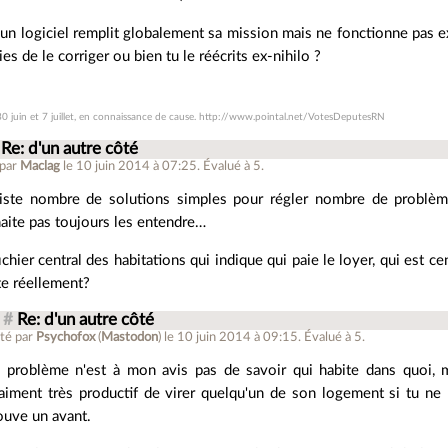
un logiciel remplit globalement sa mission mais ne fonctionne pas
ies de le corriger ou bien tu le réécrits ex-nihilo ?
30 juin et 7 juillet, en connaissance de cause. http://www.pointal.net/VotesDeputesRN
Re: d'un autre côté
 par
Maclag
le 10 juin 2014 à 07:25
.
Évalué à
5
.
xiste nombre de solutions simples pour régler nombre de problè
aite pas toujours les entendre…
ichier central des habitations qui indique qui paie le loyer, qui est c
te réellement?
#
Re: d'un autre côté
té par
Psychofox
(
Mastodon
)
le 10 juin 2014 à 09:15
.
Évalué à
5
.
 problème n'est à mon avis pas de savoir qui habite dans quoi, m
aiment très productif de virer quelqu'un de son logement si tu ne p
ouve un avant.