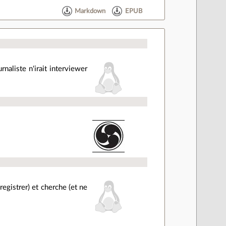
Markdown
EPUB
rnaliste n'irait interviewer
egistrer) et cherche (et ne
g