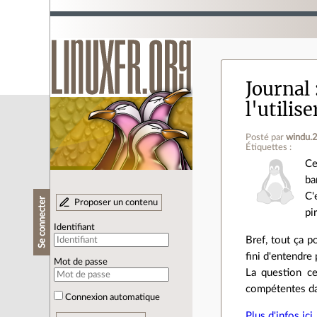
Journal
l'utilis
Posté par
windu.
Étiquettes :
Ce
ba
C'
Se connecter
Proposer un contenu
pi
Identifiant
Bref, tout ça 
fini d'entendre
Mot de passe
La question ce
compétentes dan
Connexion automatique
Plus d'infos ici
.