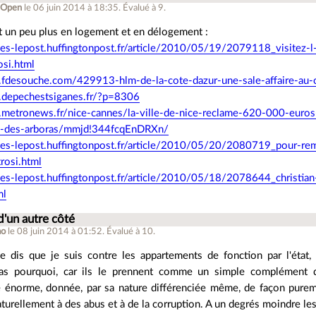
Open
le 06 juin 2014 à 18:35
.
Évalué à
9
.
ît un peu plus en logement et en délogement :
ives-lepost.huffingtonpost.fr/article/2010/05/19/2079118_visitez-l-h
osi.html
.fdesouche.com/429913-hlm-de-la-cote-dazur-une-sale-affaire-au-
.depechestsiganes.fr/?p=8306
metronews.fr/nice-cannes/la-ville-de-nice-reclame-620-000-euro
de-des-arboras/mmjd!344fcqEnDRXn/
ives-lepost.huffingtonpost.fr/article/2010/05/20/2080719_pour-rem
trosi.html
ives-lepost.huffingtonpost.fr/article/2010/05/18/2078644_christian
ml
d'un autre côté
ao
le 08 juin 2014 à 01:52
.
Évalué à
10
.
e dis que je suis contre les appartements de fonction par l'état
pas pourquoi, car ils le prennent comme un simple complément d
e énorme, donnée, par sa nature différenciée même, de façon pureme
aturellement à des abus et à de la corruption. A un degrés moindre