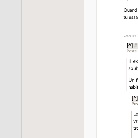
Quand 
tu essa
Votez les 
[^]
#
Posté
Il e
souh
Un f
habi
[^]
Pos
Le
vr
tr