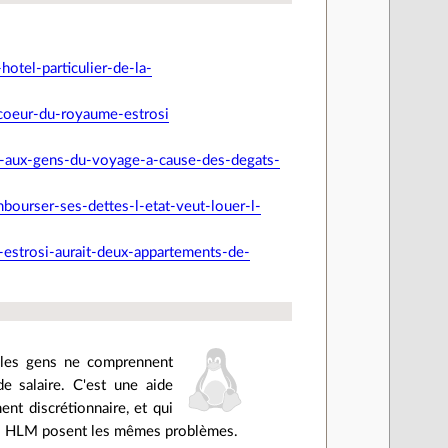
otel-particulier-de-la-
coeur-du-royaume-estrosi
s-aux-gens-du-voyage-a-cause-des-degats-
bourser-ses-dettes-l-etat-veut-louer-l-
-estrosi-aurait-deux-appartements-de-
, les gens ne comprennent
e salaire. C'est une aide
nt discrétionnaire, et qui
 les HLM posent les mêmes problèmes.