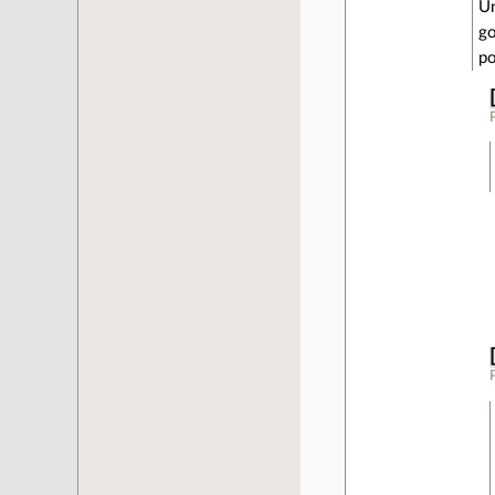
Un
go
po