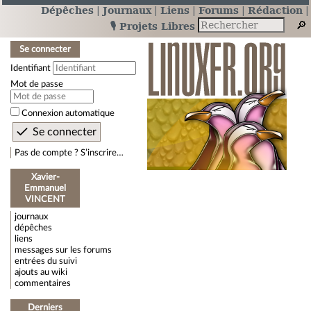
Dépêches
Journaux
Liens
Forums
Rédaction
🎙️ Projets Libres
Se connecter
Identifiant
Mot de passe
Connexion automatique
Pas de compte ? S’inscrire…
Xavier-
Emmanuel
VINCENT
journaux
dépêches
liens
messages sur les forums
entrées du suivi
ajouts au wiki
commentaires
Derniers