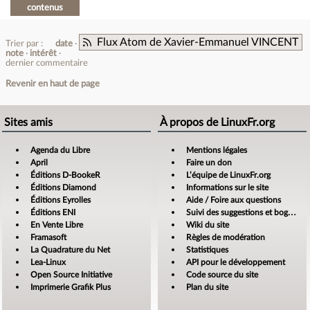
contenus
Flux Atom de Xavier-Emmanuel VINCENT
Trier par :
date
note
intérêt
dernier commentaire
Revenir en haut de page
Sites amis
À propos de LinuxFr.org
Agenda du Libre
Mentions légales
April
Faire un don
Éditions D-BookeR
L’équipe de LinuxFr.org
Éditions Diamond
Informations sur le site
Éditions Eyrolles
Aide / Foire aux questions
Éditions ENI
Suivi des suggestions et bogues
En Vente Libre
Wiki du site
Framasoft
Règles de modération
La Quadrature du Net
Statistiques
Lea-Linux
API pour le développement
Open Source Initiative
Code source du site
Imprimerie Grafik Plus
Plan du site