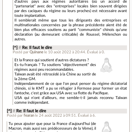
d'autres pays aux régimes autoritaires (où un accord de
"partenariat" avec des "entreprises" locales bien souvent dirigées
par des caciques du régime ou leurs proches) est nécessaire avant
toute implantation.
Il semblerait même que tous les dirigeants des entreprises et
multinationales concernées par la phrase précédente aient été de
bien plus efficaces soutiens au parti "communiste" chinois qu'une
déclaration (au demeurant criticable) de Roussel, Mélenchon ou
autres.
[^]
#
Re: Il faut le dire
Posté par
Quinane
le 10 août 2022 à 20:44
.
Évalué à
0
.
Et la France qui soutient d'autres dictatures ?
Es-tu français ? Tu soutiens "objectivement" des
régimes aussi peu recommandables.
Taïwan avait été rétrocédé à la Chine au sortir de
la 2ème GM.
Indépendamment de ce que l'on peut penser du régime dictatorial
chinois, si le KMT a pu se réfugier à Formose pour former un état
fantoche, c'est grâce aux USA avec sa flotte du Pacifique.
USA qui n'ont d'ailleurs, me semble-t-il jamais reconnu Taïwan
comme indépendant.
[^]
#
Re: Il faut le dire
Posté par
fearan
le 24 août 2022 à 09:51
.
Évalué à
6
.
Tu peux ajouter que pour la France d'aujourd'hui (de
Macron, mais aussi ses prédécesseurs de la Vème), il