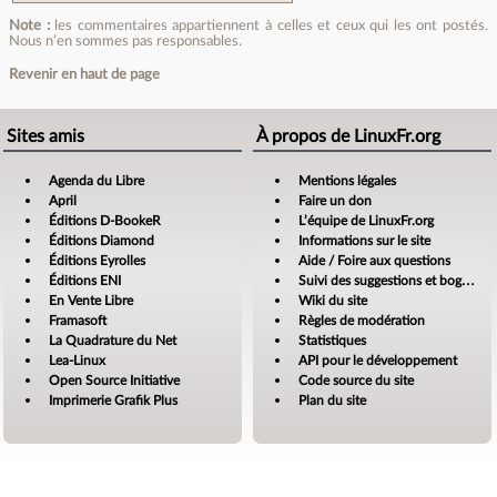
Note :
les commentaires appartiennent à celles et ceux qui les ont postés.
Nous n’en sommes pas responsables.
Revenir en haut de page
Sites amis
À propos de LinuxFr.org
Agenda du Libre
Mentions légales
April
Faire un don
Éditions D-BookeR
L’équipe de LinuxFr.org
Éditions Diamond
Informations sur le site
Éditions Eyrolles
Aide / Foire aux questions
Éditions ENI
Suivi des suggestions et bogues
En Vente Libre
Wiki du site
Framasoft
Règles de modération
La Quadrature du Net
Statistiques
Lea-Linux
API pour le développement
Open Source Initiative
Code source du site
Imprimerie Grafik Plus
Plan du site