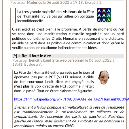
Posté par
Maderios
le 06 août 2022 à 19:19
.
Évalué à
1
.
La très grande majorité des visiteurs de la Fête
de l'humanité n'y va pas par adhésion politique
inconditionnelle
C'est exact et c'est bien là le problème. A partir du moment où l'on
se rend dans une manifestation culturelle organisée par un parti
politique qui piétine les Droits Humains en soutenant une dictature,
on aide ce parti dans sa politique de communication et donc, qu'on le
veuille ou non, on cautionne indirectement ses idées.
[^]
#
Re: Il faut le dire
Posté par
Benoît Sibaud
(
site web personnel
)
le 06 août 2022 à
19:41
.
Évalué à
9
.
La Fête de l'Humanité est organisée par le journal
éponyme, pas par le PCF (ou LFI suivant la cible
de ton courroux). Ledit titre est engagé, mais
n'est plus la voix directe du PCF, comme il l'était
dans le passé. Tout en étant clairement à gauche.
https://fr.m.wikipedia.org/wiki/F%C3%AAte_de_l%27Humanit%C3%
Événement à la fois politique et multiculturel, la Fête de l'Humanité
est traditionnellement le rassemblement de militants et de
sympathisants de l’ensemble des partis de gauche et d’extrême
gauche en France, mais également de syndicats et de nombreuses
associations, médias ou encore ONG.