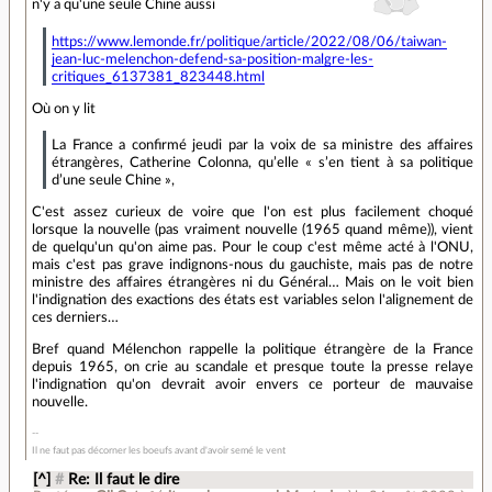
n'y a qu'une seule Chine aussi
https://www.lemonde.fr/politique/article/2022/08/06/taiwan-
jean-luc-melenchon-defend-sa-position-malgre-les-
critiques_6137381_823448.html
Où on y lit
La France a confirmé jeudi par la voix de sa ministre des affaires
étrangères, Catherine Colonna, qu’elle « s’en tient à sa politique
d’une seule Chine »,
C'est assez curieux de voire que l'on est plus facilement choqué
lorsque la nouvelle (pas vraiment nouvelle (1965 quand même)), vient
de quelqu'un qu'on aime pas. Pour le coup c'est même acté à l'ONU,
mais c'est pas grave indignons-nous du gauchiste, mais pas de notre
ministre des affaires étrangères ni du Général… Mais on le voit bien
l'indignation des exactions des états est variables selon l'alignement de
ces derniers…
Bref quand Mélenchon rappelle la politique étrangère de la France
depuis 1965, on crie au scandale et presque toute la presse relaye
l'indignation qu'on devrait avoir envers ce porteur de mauvaise
nouvelle.
Il ne faut pas décorner les boeufs avant d'avoir semé le vent
[^]
#
Re: Il faut le dire