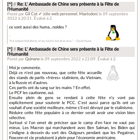
[^]
#
Re: L' Ambassade de Chine sera présente à la Fête de
l'Humanité
Posté par
Gil Cot ✔
(
site web personnel
,
Mastodon
)
le 09 septembre
2022 à 20:31
.
Évalué à
2
.
ce sont aussi des huma…noïdes ?
“It is seldom that liberty of any kind is lost all at once.” ― David Hume
[^]
#
Re: L' Ambassade de Chine sera présente à la Fête de
l'Humanité
Posté par
Quinane
le 09 septembre 2022 à 22:09
.
Évalué à
2
.
Moi je commente.
Déjà ce n'est pas nouveau, que cette fête accueille
des stands de partis «frères» staliniens, du Vietnam,
à la Russie et d'autres.
Ces partis ont du sang sur les mains ? En effet.
Le PCF les cautionne, oui.
Ensuite plein de gens se rendant à cette fête n'y vont pas
explicitement pour soutenir le PCC. C'est aussi parce qu'ils ont un
souhait d'une société meilleure, même s'il est dévoyé par le stalinisme.
Réduire cette fête populaire à ce dernier serait avoir une vision bien
sélective.
Surtout si l'on omet de préciser que le camp d'en face ne vaut pas
mieux. Les Macron qui marchandent avec Ben Salman, les Biden qui
s'indigne à dessein du sort des Ouïgours pendant que les Pegatron,
Foxconn et cie produisent à plein pour l'économie américaine.