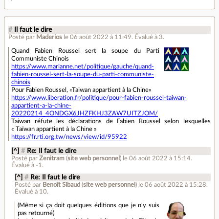
#
Il faut le dire
Posté par
Maderios
le 06 août 2022 à 11:49
.
Évalué à
3
.
Quand Fabien Roussel sert la soupe du Parti
Communiste Chinois
https://www.marianne.net/politique/gauche/quand-
fabien-roussel-sert-la-soupe-du-parti-communiste-
chinois
Pour Fabien Roussel, «Taiwan appartient à la Chine»
https://www.liberation.fr/politique/pour-fabien-roussel-taiwan-
appartient-a-la-chine-
20220214_4ONDGX6JHZFKHJ3ZAW7UITZJOM/
Taiwan réfute les déclarations de Fabien Roussel selon lesquelles
« Taïwan appartient à la Chine »
https://fr.rti.org.tw/news/view/id/95922
[^]
#
Re: Il faut le dire
Posté par
Zenitram
(
site web personnel
)
le 06 août 2022 à 15:14
.
Évalué à
-1
.
[^]
#
Re: Il faut le dire
Posté par
Benoît Sibaud
(
site web personnel
)
le 06 août 2022 à 15:28
.
Évalué à
10
.
(Même si ça doit quelques éditions que je n'y suis
pas retourné)