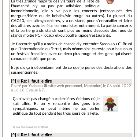
La très grande majorité des visiteurs de la Fête de
l'humanité n'y va pas par adhésion politique
inconditionnelle, elle y va pour les concerts (entrecoupés des
merguez/bière ou de kebabs/vin rouge ou autres). La plupart du
CAC40, ces ultragauchistes, y a un stand, pour s'encanailler et faire
des affaires avec les élus communistes notamment. La partie concerts
et la partie grands stands sont plus ou moins dissociés des rues de
stands moitié PCF locaux et/ou bouffe rapide/restaurants.
Je t'accorde qu'il y a moins de chance d'y entendre Sardou ou C. Bruni
que l'Internationale ou Ferret, mais néanmoins ça reste pour beaucoup
un festival francilien, avec un déco plus rouge et des gens qui disent
camarade plutôt que pote.
Et je dis ça indépendamment de ce que je pense des déclarations des
susmentionnés.
[^]
#
Re: Il faut le dire
Posté par
Ysabeau 🧶
(
site web personnel
,
Mastodon
)
le 06 août 2022
à 16:10
.
Évalué à
7
.
Ça n'avait pas changé aux dernières éditions où je
suis allée. Et on y rencontre des gens très
sympathiques, on peut même ne pas parler
politique du tout pendant les trois jours de la Fête.
Je n’ai aucun avis sur systemd
[^]
#
Re: Il faut le dire