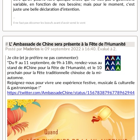
variable, en fonction de nos besoins; mais pour le moment, c'est
juste une belle déclaration d'intention.
Il ne faut pas décorner les boeufs avant d'avoir semé le vent
#
L' Ambassade de Chine sera présente à la Fête de l'Humanité
Posté par
Maderios
le 09 septembre 2022 à 16:40
.
Évalué à
2
.
Je cite (et je préfère ne pas commenter):
"Du 9 au 11 septembre, de 9h à 18h, rendez-vous au
stand de #Chine pour la Fête de l'Humanité, et le 10
prochain pour la Fête traditionnelle chinoise de la mi-
automne.
Rejoignez-nous pour vivre une expérience festive, musicale & culturelle
& gastronomique !"
https://twitter.com/AmbassadeChine/status/1567838796778962944