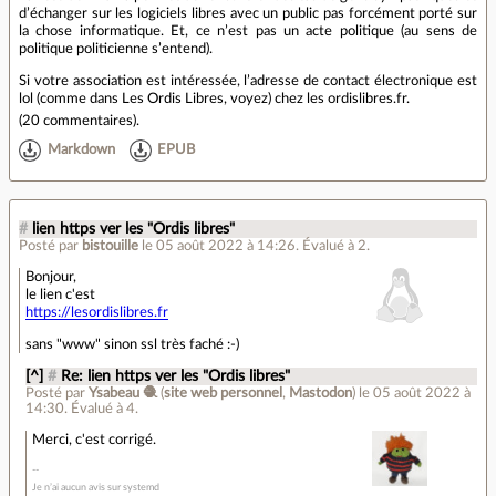
d’échanger sur les logiciels libres avec un public pas forcément porté sur
la chose informatique. Et, ce n’est pas un acte politique (au sens de
politique politicienne s’entend).
Si votre association est intéressée, l’adresse de contact électronique est
lol (comme dans Les Ordis Libres, voyez) chez les ordislibres.fr.
(
20 commentaires
).
Markdown
EPUB
#
lien https ver les "Ordis libres"
Posté par
bistouille
le 05 août 2022 à 14:26
.
Évalué à
2
.
Bonjour,
le lien c'est
https://lesordislibres.fr
sans "www" sinon ssl très faché :-)
[^]
#
Re: lien https ver les "Ordis libres"
Posté par
Ysabeau 🧶
(
site web personnel
,
Mastodon
)
le 05 août 2022 à
14:30
.
Évalué à
4
.
Merci, c'est corrigé.
Je n’ai aucun avis sur systemd