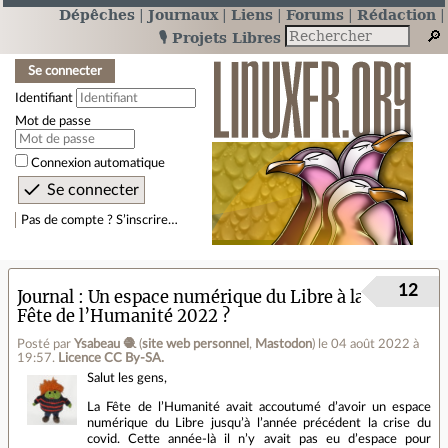
Dépêches
Journaux
Liens
Forums
Rédaction
🎙️ Projets Libres
Se connecter
Identifiant
Mot de passe
Connexion automatique
Pas de compte ? S’inscrire…
12
Journal
Un espace numérique du Libre à la
Fête de l’Humanité 2022 ?
Posté par
Ysabeau 🧶
(
site web personnel
,
Mastodon
)
le 04 août 2022 à
19:57
.
Licence CC By‑SA.
Salut les gens,
La Fête de l’Humanité avait accoutumé d’avoir un espace
numérique du Libre jusqu’à l’année précédent la crise du
covid. Cette année-là il n’y avait pas eu d’espace pour