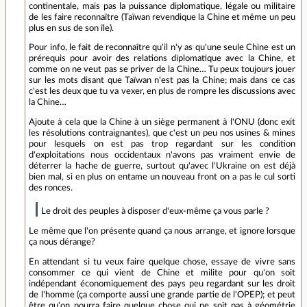
continentale, mais pas la puissance diplomatique, légale ou militaire
de les faire reconnaître (Taïwan revendique la Chine et même un peu
plus en sus de son île).
Pour info, le fait de reconnaître qu'il n'y as qu'une seule Chine est un
prérequis pour avoir des relations diplomatique avec la Chine, et
comme on ne veut pas se priver de la Chine… Tu peux toujours jouer
sur les mots disant que Taïwan n'est pas la Chine; mais dans ce cas
c'est les deux que tu va vexer, en plus de rompre les discussions avec
la Chine…
Ajoute à cela que la Chine à un siège permanent à l'ONU (donc exit
les résolutions contraignantes), que c'est un peu nos usines & mines
pour lesquels on est pas trop regardant sur les condition
d'exploitations nous occidentaux n'avons pas vraiment envie de
déterrer la hache de guerre, surtout qu'avec l'Ukraine on est déjà
bien mal, si en plus on entame un nouveau front on a pas le cul sorti
des ronces.
Le droit des peuples à disposer d'eux-même ça vous parle ?
Le même que l'on présente quand ça nous arrange, et ignore lorsque
ça nous dérange?
En attendant si tu veux faire quelque chose, essaye de vivre sans
consommer ce qui vient de Chine et milite pour qu'on soit
indépendant économiquement des pays peu regardant sur les droit
de l'homme (ça comporte aussi une grande partie de l'OPEP); et peut
être qu'on pourra faire quelque chose qui ne soit pas à géométrie