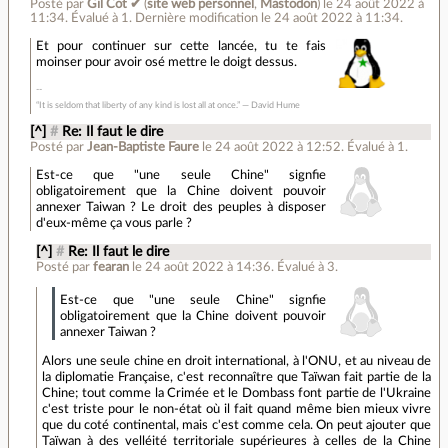
Posté par
Gil Cot ✔
(
site web personnel
,
Mastodon
)
le 24 août 2022 à
11:34
.
Évalué à
1
.
Dernière modification le 24 août 2022 à 11:34.
Et pour continuer sur cette lancée, tu te fais
moinser pour avoir osé mettre le doigt dessus.
“It is seldom that liberty of any kind is lost all at once.” ― David Hume
[^]
#
Re: Il faut le dire
Posté par
Jean-Baptiste Faure
le 24 août 2022 à 12:52
.
Évalué à
1
.
Est-ce que "une seule Chine" signfie
obligatoirement que la Chine doivent pouvoir
annexer Taiwan ? Le droit des peuples à disposer
d'eux-même ça vous parle ?
[^]
#
Re: Il faut le dire
Posté par
fearan
le 24 août 2022 à 14:36
.
Évalué à
3
.
Est-ce que "une seule Chine" signfie
obligatoirement que la Chine doivent pouvoir
annexer Taiwan ?
Alors une seule chine en droit international, à l'ONU, et au niveau de
la diplomatie Française, c'est reconnaître que Taïwan fait partie de la
Chine; tout comme la Crimée et le Dombass font partie de l'Ukraine
c'est triste pour le non-état où il fait quand même bien mieux vivre
que du coté continental, mais c'est comme cela. On peut ajouter que
Taïwan à des velléité territoriale supérieures à celles de la Chine