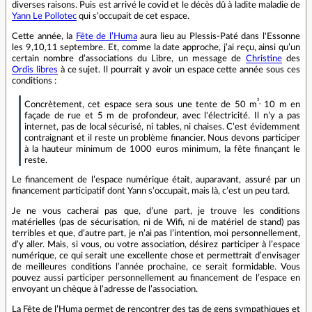
diverses raisons. Puis est arrivé le covid et le décès dû à ladite maladie de
Yann Le Pollotec
qui s’occupait de cet espace.
Cette année, la
Fête de l’Huma
aura lieu au Plessis-Paté dans l'Essonne
les 9,10,11 septembre. Et, comme la date approche, j’ai reçu, ainsi qu’un
certain nombre d’associations du Libre, un message de
Christine
des
Ordis libres
à ce sujet. Il pourrait y avoir un espace cette année sous ces
conditions :
²,
Concrètement, cet espace sera sous une tente de 50 m
10 m en
façade de rue et 5 m de profondeur, avec l'électricité. Il n’y a pas
internet, pas de local sécurisé, ni tables, ni chaises. C’est évidemment
contraignant et il reste un problème financier. Nous devons participer
à la hauteur minimum de 1000 euros minimum, la fête finançant le
reste.
Le financement de l’espace numérique était, auparavant, assuré par un
financement participatif dont Yann s’occupait, mais là, c’est un peu tard.
Je ne vous cacherai pas que, d’une part, je trouve les conditions
matérielles (pas de sécurisation, ni de Wifi, ni de matériel de stand) pas
terribles et que, d’autre part, je n’ai pas l’intention, moi personnellement,
d’y aller. Mais, si vous, ou votre association, désirez participer à l’espace
numérique, ce qui serait une excellente chose et permettrait d’envisager
de meilleures conditions l’année prochaine, ce serait formidable. Vous
pouvez aussi participer personnellement au financement de l’espace en
envoyant un chèque à l’adresse de l’association.
La Fête de l’Huma permet de rencontrer des tas de gens sympathiques et