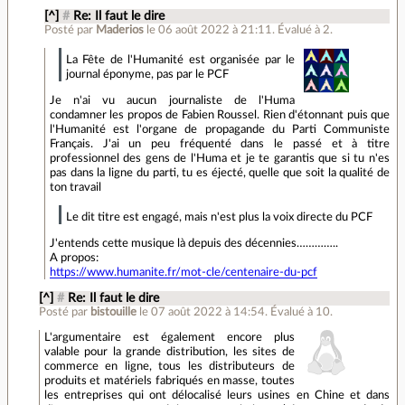
[^]
#
Re: Il faut le dire
Posté par
Maderios
le 06 août 2022 à 21:11
.
Évalué à
2
.
La Fête de l'Humanité est organisée par le
journal éponyme, pas par le PCF
Je n'ai vu aucun journaliste de l'Huma
condamner les propos de Fabien Roussel. Rien d'étonnant puis que
l'Humanité est l'organe de propagande du Parti Communiste
Français. J'ai un peu fréquenté dans le passé et à titre
professionnel des gens de l'Huma et je te garantis que si tu n'es
pas dans la ligne du parti, tu es éjecté, quelle que soit la qualité de
ton travail
Le dit titre est engagé, mais n'est plus la voix directe du PCF
J'entends cette musique là depuis des décennies…………..
A propos:
https://www.humanite.fr/mot-cle/centenaire-du-pcf
[^]
#
Re: Il faut le dire
Posté par
bistouille
le 07 août 2022 à 14:54
.
Évalué à
10
.
L'argumentaire est également encore plus
valable pour la grande distribution, les sites de
commerce en ligne, tous les distributeurs de
produits et matériels fabriqués en masse, toutes
les entreprises qui ont délocalisé leurs usines en Chine et dans