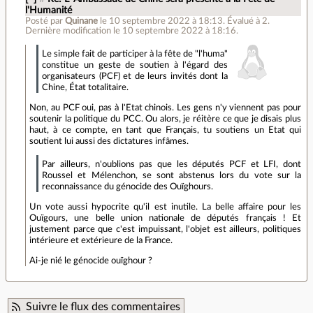
l'Humanité
Posté par
Quinane
le 10 septembre 2022 à 18:13
.
Évalué à
2
.
Dernière modification le 10 septembre 2022 à 18:16.
Le simple fait de participer à la fête de "l'huma"
constitue un geste de soutien à l'égard des
organisateurs (PCF) et de leurs invités dont la
Chine, État totalitaire.
Non, au PCF oui, pas à l'Etat chinois. Les gens n'y viennent pas pour
soutenir la politique du PCC. Ou alors, je réitère ce que je disais plus
haut, à ce compte, en tant que Français, tu soutiens un Etat qui
soutient lui aussi des dictatures infâmes.
Par ailleurs, n'oublions pas que les députés PCF et LFI, dont
Roussel et Mélenchon, se sont abstenus lors du vote sur la
reconnaissance du génocide des Ouïghours.
Un vote aussi hypocrite qu'il est inutile. La belle affaire pour les
Ouïgours, une belle union nationale de députés français ! Et
justement parce que c'est impuissant, l'objet est ailleurs, politiques
intérieure et extérieure de la France.
Ai-je nié le génocide ouïghour ?
Suivre le flux des commentaires