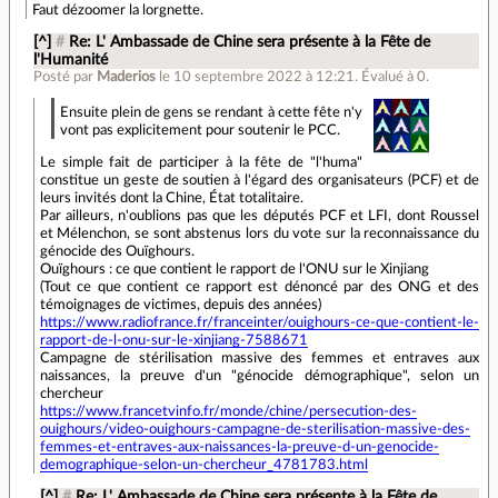
Faut dézoomer la lorgnette.
[^]
#
Re: L' Ambassade de Chine sera présente à la Fête de
l'Humanité
Posté par
Maderios
le 10 septembre 2022 à 12:21
.
Évalué à
0
.
Ensuite plein de gens se rendant à cette fête n'y
vont pas explicitement pour soutenir le PCC.
Le simple fait de participer à la fête de "l'huma"
constitue un geste de soutien à l'égard des organisateurs (PCF) et de
leurs invités dont la Chine, État totalitaire.
Par ailleurs, n'oublions pas que les députés PCF et LFI, dont Roussel
et Mélenchon, se sont abstenus lors du vote sur la reconnaissance du
génocide des Ouïghours.
Ouïghours : ce que contient le rapport de l'ONU sur le Xinjiang
(Tout ce que contient ce rapport est dénoncé par des ONG et des
témoignages de victimes, depuis des années)
https://www.radiofrance.fr/franceinter/ouighours-ce-que-contient-le-
rapport-de-l-onu-sur-le-xinjiang-7588671
Campagne de stérilisation massive des femmes et entraves aux
naissances, la preuve d'un "génocide démographique", selon un
chercheur
https://www.francetvinfo.fr/monde/chine/persecution-des-
ouighours/video-ouighours-campagne-de-sterilisation-massive-des-
femmes-et-entraves-aux-naissances-la-preuve-d-un-genocide-
demographique-selon-un-chercheur_4781783.html
[^]
#
Re: L' Ambassade de Chine sera présente à la Fête de