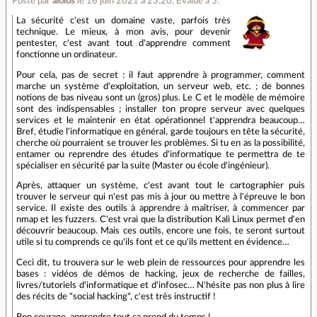
Posté par
aiolos
le 16 juin 2021 à 23:20
.
Évalué à
5
.
La sécurité c'est un domaine vaste, parfois très
technique. Le mieux, à mon avis, pour devenir
pentester, c'est avant tout d'apprendre comment
fonctionne un ordinateur.
Pour cela, pas de secret : il faut apprendre à programmer, comment
marche un système d'exploitation, un serveur web, etc. ; de bonnes
notions de bas niveau sont un (gros) plus. Le C et le modèle de mémoire
sont des indispensables ; installer ton propre serveur avec quelques
services et le maintenir en état opérationnel t'apprendra beaucoup…
Bref, étudie l'informatique en général, garde toujours en tête la sécurité,
cherche où pourraient se trouver les problèmes. Si tu en as la possibilité,
entamer ou reprendre des études d'informatique te permettra de te
spécialiser en sécurité par la suite (Master ou école d'ingénieur).
Après, attaquer un système, c'est avant tout le cartographier puis
trouver le serveur qui n'est pas mis à jour ou mettre à l'épreuve le bon
service. Il existe des outils à apprendre à maîtriser, à commencer par
nmap et les fuzzers. C'est vrai que la distribution Kali Linux permet d'en
découvrir beaucoup. Mais ces outils, encore une fois, te seront surtout
utile si tu comprends ce qu'ils font et ce qu'ils mettent en évidence…
Ceci dit, tu trouvera sur le web plein de ressources pour apprendre les
bases : vidéos de démos de hacking, jeux de recherche de failles,
livres/tutoriels d'informatique et d'infosec… N'hésite pas non plus à lire
des récits de "social hacking", c'est très instructif !