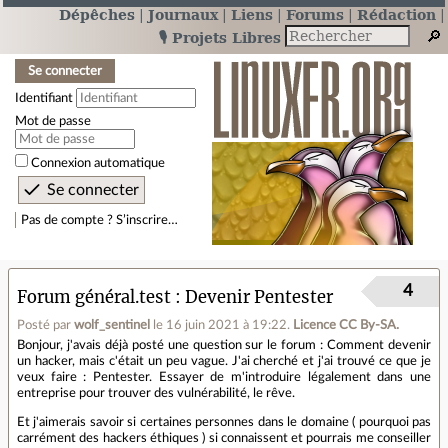
Dépêches
Journaux
Liens
Forums
Rédaction
🎙️ Projets Libres
Se connecter
Identifiant
Mot de passe
Connexion automatique
Pas de compte ? S’inscrire…
4
Forum général.test
Devenir Pentester
Posté par
wolf_sentinel
le 16 juin 2021 à 19:22
.
Licence CC By‑SA.
Bonjour, j'avais déjà posté une question sur le forum : Comment devenir
un hacker, mais c'était un peu vague. J'ai cherché et j'ai trouvé ce que je
veux faire : Pentester. Essayer de m'introduire légalement dans une
entreprise pour trouver des vulnérabilité, le rêve.
Et j'aimerais savoir si certaines personnes dans le domaine ( pourquoi pas
carrément des hackers éthiques ) si connaissent et pourrais me conseiller