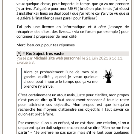
veux quelque chose, peut importe le temps que ça va me prendre
j'y arrive. J'ai galéré pour mon UEFI ( bridé en plus ) mais j'ai réussi
à installer kali linux en dual boot ( que j'ai retiré car j'ai vite vu que si
je galéré à l'installer ça sera pareil pour l'utiliser )
J'ai pris une licence en informatique et à côté j'essaye de
récupérer des sites, des livres… ( via ce forum par exemple ) pour
continuer à progresser de mon côté
Merci beaucoup pour tes réponses
[^]
#
Re: Suject tres vaste
Posté par
Michaël
(
site web personnel
)
le 21 juin 2021 à 16:11
.
Évalué à
3
.
Alors ça probablement l'une de mes plus
gandes qualité , quand je veux quelque
chose, peut importe le temps que ça va me
prendre j'y arrive.
C'est certainement un atout mais, juste pour clarifier, mon propos
n'est pas de dire qu'il faut absolument renoncer à tout le reste
pour atteindre ses objectifs. Mon propos est que lorsqu'on
recherche les moyens d'atteindre ses objectifs il faut savoir ce
qu'on est prêt à faire.
Par exemple si on a un enfant, si on est dans une relation, si on a
un parent qu'on doit soigner, etc. on peut se dire “Rien ne me fera
partir” – “Je préfère ne pas partir mais s'il le faut pour quelques