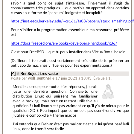
savoir à quel point ce sujet t'intéresse. Finalement il s'agit de
connaissances très pratiques – que parfois on apprend dans certains
cursus sous forme de “pensum” indigeste et inexploité.
https://inst.eecs.berkeley.edu/~cs161/fa08/papers/stack_smashing.pdf
Pour s'initier à la programmation assembleur ma ressource préférée
est
https://docs.freebsd.org/en/books/developers-handbook/x86/
C'est pour FreeBSD – que tu peux installer dans VirtualBox si besoin.
(D'ailleurs il te serait aussi certainement très utile de te préparer un
petit zoo de machines virtuelles pour tes expérimentations.)
[^]
#
Re: Suject tres vaste
Posté par
wolf_sentinel
le 17 juin 2021 à 18:43
.
Évalué à
1
.
Merci beaucoup pour toutes t'es réponses, j'aurais
juste une dernière question. Connais-tu une
distribution Linux qui puissent me familiariser
avec le hacking , mais tout en restant utilisable au
quotidien ? ( kali linux n'est pas vraiment ce qu'il y'a de mieux pour le
quotidien XD ). Peu import que ce ne soit pas user-frendly vu que
j'utilise le combo xcfe + theme mac os
J'ai entendu que Debian était pas mal car c'est sur lui qu'est basé kali
linux, donc le transit sera facile