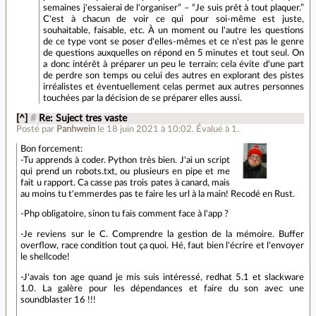
semaines j'essaierai de l'organiser” – “Je suis prêt à tout plaquer.”
C'est à chacun de voir ce qui pour soi-même est juste,
souhaitable, faisable, etc. À un moment ou l'autre les questions
de ce type vont se poser d'elles-mêmes et ce n'est pas le genre
de questions auxquelles on répond en 5 minutes et tout seul. On
a donc intérêt à préparer un peu le terrain: cela évite d'une part
de perdre son temps ou celui des autres en explorant des pistes
irréalistes et éventuellement celas permet aux autres personnes
touchées par la décision de se préparer elles aussi.
[^]
#
Re: Suject tres vaste
Posté par
Panhwein
le 18 juin 2021 à 10:02
.
Évalué à
1
.
Bon forcement:
-Tu apprends à coder. Python très bien. J'ai un script
qui prend un robots.txt, ou plusieurs en pipe et me
fait u rapport. Ca casse pas trois pates à canard, mais
au moins tu t'emmerdes pas te faire les url à la main! Recodé en Rust.
-Php obligatoire, sinon tu fais comment face à l'app ?
-Je reviens sur le C. Comprendre la gestion de la mémoire. Buffer
overflow, race condition tout ça quoi. Hé, faut bien l'écrire et l'envoyer
le shellcode!
-J'avais ton age quand je mis suis intéressé, redhat 5.1 et slackware
1.0. La galère pour les dépendances et faire du son avec une
soundblaster 16 !!!