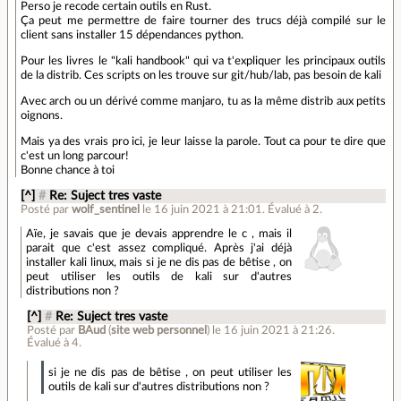
Perso je recode certain outils en Rust.
Ça peut me permettre de faire tourner des trucs déjà compilé sur le
client sans installer 15 dépendances python.
Pour les livres le "kali handbook" qui va t'expliquer les principaux outils
de la distrib. Ces scripts on les trouve sur git/hub/lab, pas besoin de kali
Avec arch ou un dérivé comme manjaro, tu as la même distrib aux petits
oignons.
Mais ya des vrais pro ici, je leur laisse la parole. Tout ca pour te dire que
c'est un long parcour!
Bonne chance à toi
[^]
#
Re: Suject tres vaste
Posté par
wolf_sentinel
le 16 juin 2021 à 21:01
.
Évalué à
2
.
Aïe, je savais que je devais apprendre le c , mais il
parait que c'est assez compliqué. Après j'ai déjà
installer kali linux, mais si je ne dis pas de bêtise , on
peut utiliser les outils de kali sur d'autres
distributions non ?
[^]
#
Re: Suject tres vaste
Posté par
BAud
(
site web personnel
)
le 16 juin 2021 à 21:26
.
Évalué à
4
.
si je ne dis pas de bêtise , on peut utiliser les
outils de kali sur d'autres distributions non ?