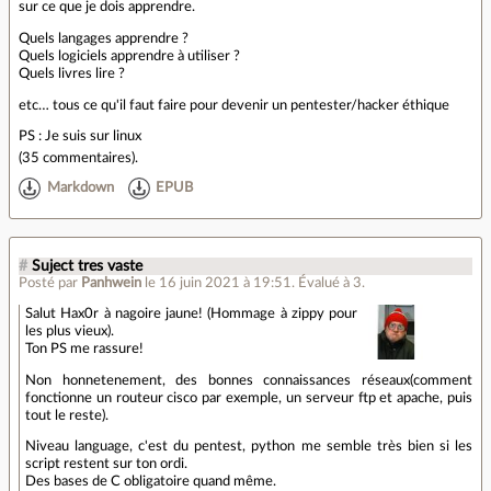
sur ce que je dois apprendre.
Quels langages apprendre ?
Quels logiciels apprendre à utiliser ?
Quels livres lire ?
etc… tous ce qu'il faut faire pour devenir un pentester/hacker éthique
PS : Je suis sur linux
(
35 commentaires
).
Markdown
EPUB
#
Suject tres vaste
Posté par
Panhwein
le 16 juin 2021 à 19:51
.
Évalué à
3
.
Salut Hax0r à nagoire jaune! (Hommage à zippy pour
les plus vieux).
Ton PS me rassure!
Non honnetenement, des bonnes connaissances réseaux(comment
fonctionne un routeur cisco par exemple, un serveur ftp et apache, puis
tout le reste).
Niveau language, c'est du pentest, python me semble très bien si les
script restent sur ton ordi.
Des bases de C obligatoire quand même.