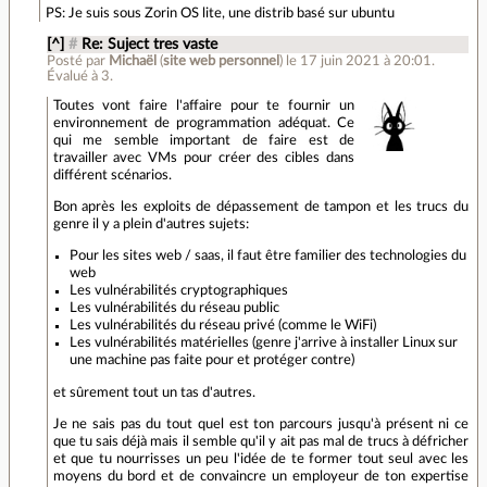
PS: Je suis sous Zorin OS lite, une distrib basé sur ubuntu
[^]
#
Re: Suject tres vaste
Posté par
Michaël
(
site web personnel
)
le 17 juin 2021 à 20:01
.
Évalué à
3
.
Toutes vont faire l'affaire pour te fournir un
environnement de programmation adéquat. Ce
qui me semble important de faire est de
travailler avec VMs pour créer des cibles dans
différent scénarios.
Bon après les exploits de dépassement de tampon et les trucs du
genre il y a plein d'autres sujets:
Pour les sites web / saas, il faut être familier des technologies du
web
Les vulnérabilités cryptographiques
Les vulnérabilités du réseau public
Les vulnérabilités du réseau privé (comme le WiFi)
Les vulnérabilités matérielles (genre j'arrive à installer Linux sur
une machine pas faite pour et protéger contre)
et sûrement tout un tas d'autres.
Je ne sais pas du tout quel est ton parcours jusqu'à présent ni ce
que tu sais déjà mais il semble qu'il y ait pas mal de trucs à défricher
et que tu nourrisses un peu l'idée de te former tout seul avec les
moyens du bord et de convaincre un employeur de ton expertise