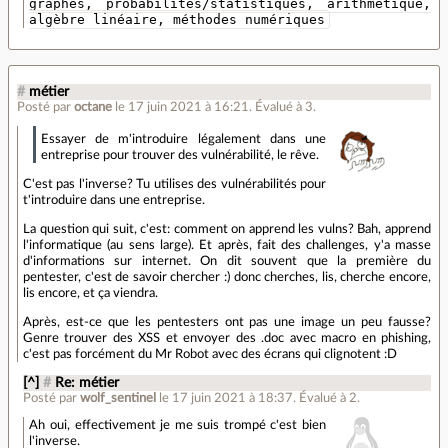
graphes, probabilités/statistiques, arithmétique,
algèbre linéaire, méthodes numériques
#
métier
Posté par
octane
le 17 juin 2021 à 16:21
.
Évalué à
3
.
Essayer de m'introduire légalement dans une
entreprise pour trouver des vulnérabilité, le rêve.
C'est pas l'inverse? Tu utilises des vulnérabilités pour
t'introduire dans une entreprise.
La question qui suit, c'est: comment on apprend les vulns? Bah, apprend
l'informatique (au sens large). Et après, fait des challenges, y'a masse
d'informations sur internet. On dit souvent que la première du
pentester, c'est de savoir chercher :) donc cherches, lis, cherche encore,
lis encore, et ça viendra.
Après, est-ce que les pentesters ont pas une image un peu fausse?
Genre trouver des XSS et envoyer des .doc avec macro en phishing,
c'est pas forcément du Mr Robot avec des écrans qui clignotent :D
[^]
#
Re: métier
Posté par
wolf_sentinel
le 17 juin 2021 à 18:37
.
Évalué à
2
.
Ah oui, effectivement je me suis trompé c'est bien
l'inverse.