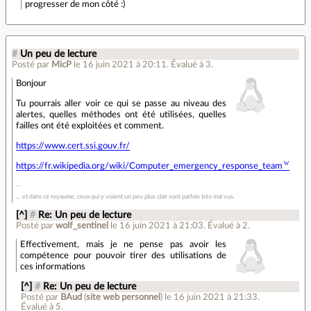
progresser de mon côté :)
#
Un peu de lecture
Posté par
MicP
le 16 juin 2021 à 20:11
.
Évalué à
3
.
Bonjour
Tu pourrais aller voir ce qui se passe au niveau des
alertes, quelles méthodes ont été utilisées, quelles
failles ont été exploitées et comment.
https://www.cert.ssi.gouv.fr/
https://fr.wikipedia.org/wiki/Computer_emergency_response_team
… et dans ce royaume, ceux qui y voient un peu plus clair sont parfois très mal vus.
[^]
#
Re: Un peu de lecture
Posté par
wolf_sentinel
le 16 juin 2021 à 21:03
.
Évalué à
2
.
Effectivement, mais je ne pense pas avoir les
compétence pour pouvoir tirer des utilisations de
ces informations
[^]
#
Re: Un peu de lecture
Posté par
BAud
(
site web personnel
)
le 16 juin 2021 à 21:33
.
Évalué à
5
.