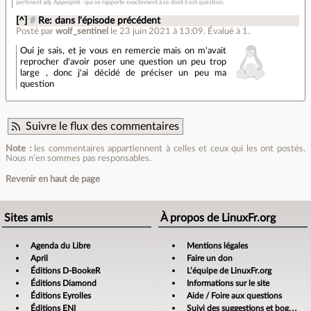
pertinent adj. Approprié : qui se rapporte exactement à ce dont il est question.
[^]
#
Re: dans l'épisode précédent
Posté par
wolf_sentinel
le 23 juin 2021 à 13:09
.
Évalué à
1
.
Oui je sais, et je vous en remercie mais on m'avait
reprocher d'avoir poser une question un peu trop
large , donc j'ai décidé de préciser un peu ma
question
Suivre le flux des commentaires
Note :
les commentaires appartiennent à celles et ceux qui les ont postés.
Nous n’en sommes pas responsables.
Revenir en haut de page
Sites amis
À propos de LinuxFr.org
Agenda du Libre
Mentions légales
April
Faire un don
Éditions D-BookeR
L’équipe de LinuxFr.org
Éditions Diamond
Informations sur le site
Éditions Eyrolles
Aide / Foire aux questions
Éditions ENI
Suivi des suggestions et bogues