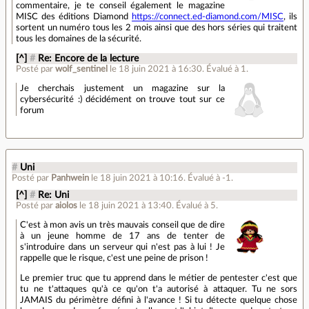
commentaire, je te conseil également le magazine
MISC des éditions Diamond
https://connect.ed-diamond.com/MISC
, ils
sortent un numéro tous les 2 mois ainsi que des hors séries qui traitent
tous les domaines de la sécurité.
[^]
#
Re: Encore de la lecture
Posté par
wolf_sentinel
le 18 juin 2021 à 16:30
.
Évalué à
1
.
Je cherchais justement un magazine sur la
cybersécurité :) décidément on trouve tout sur ce
forum
#
Uni
Posté par
Panhwein
le 18 juin 2021 à 10:16
.
Évalué à
-1
.
[^]
#
Re: Uni
Posté par
aiolos
le 18 juin 2021 à 13:40
.
Évalué à
5
.
C'est à mon avis un très mauvais conseil que de dire
à un jeune homme de 17 ans de tenter de
s'introduire dans un serveur qui n'est pas à lui ! Je
rappelle que le risque, c'est une peine de prison !
Le premier truc que tu apprend dans le métier de pentester c'est que
tu ne t'attaques qu'à ce qu'on t'a autorisé à attaquer. Tu ne sors
JAMAIS du périmètre défini à l'avance ! Si tu détecte quelque chose