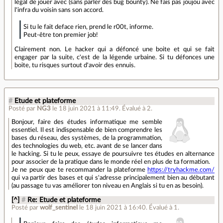
légal de jouer avec (sans parler des bug bounty). Ne fais pas joujou avec
l'infra du voisin sans son accord.
Si tu le fait deface rien, prend le r00t, informe.
Peut-être ton premier job!
Clairement non. Le hacker qui a défoncé une boite et qui se fait
engager par la suite, c'est de la légende urbaine. Si tu défonces une
boite, tu risques surtout d'avoir des ennuis.
#
Etude et plateforme
Posté par
NG3
le 18 juin 2021 à 11:49
.
Évalué à
2
.
Bonjour, faire des études informatique me semble
essentiel. Il est indispensable de bien comprendre les
bases du réseau, des systèmes, de la programmation,
des technologies du web, etc. avant de se lancer dans
le hacking. Si tu le peux, essaye de poursuivre tes études en alternance
pour associer de la pratique dans le monde réel en plus de ta formation.
Je ne peux que te recommander la plateforme
https://tryhackme.com/
qui va partir des bases et qui s'adresse principalement bien au débutant
(au passage tu vas améliorer ton niveau en Anglais si tu en as besoin).
[^]
#
Re: Etude et plateforme
Posté par
wolf_sentinel
le 18 juin 2021 à 16:40
.
Évalué à
1
.