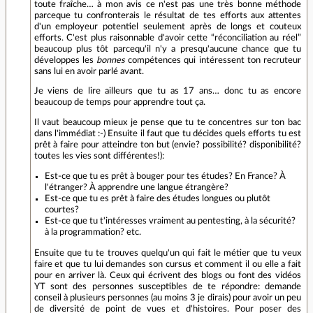
toute fraîche… à mon avis ce n'est pas une très bonne méthode
parceque tu confronterais le résultat de tes efforts aux attentes
d'un employeur potentiel seulement après de longs et couteux
efforts. C'est plus raisonnable d'avoir cette “réconciliation au réel”
beaucoup plus tôt parcequ'il n'y a presqu'aucune chance que tu
développes les
bonnes
compétences qui intéressent ton recruteur
sans lui en avoir parlé avant.
Je viens de lire ailleurs que tu as 17 ans… donc tu as encore
beaucoup de temps pour apprendre tout ça.
Il vaut beaucoup mieux je pense que tu te concentres sur ton bac
dans l'immédiat :-) Ensuite il faut que tu décides quels efforts tu est
prêt à faire pour atteindre ton but (envie? possibilité? disponibilité?
toutes les vies sont différentes!):
Est-ce que tu es prêt à bouger pour tes études? En France? À
l'étranger? À apprendre une langue étrangère?
Est-ce que tu es prêt à faire des études longues ou plutôt
courtes?
Est-ce que tu t'intéresses vraiment au pentesting, à la sécurité?
à la programmation? etc.
Ensuite que tu te trouves quelqu'un qui fait le métier que tu veux
faire et que tu lui demandes son cursus et comment il ou elle a fait
pour en arriver là. Ceux qui écrivent des blogs ou font des vidéos
YT sont des personnes susceptibles de te répondre: demande
conseil à plusieurs personnes (au moins 3 je dirais) pour avoir un peu
de diversité de point de vues et d'histoires. Pour poser des