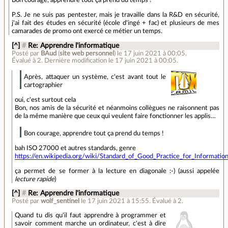
Bon courage, apprendre tout ça prend du temps !
P.S. Je ne suis pas pentester, mais je travaille dans la R&D en sécurité,
j'ai fait des études en sécurité (école d'ingé + fac) et plusieurs de mes
camarades de promo ont exercé ce métier un temps.
[^]
#
Re: Apprendre l'informatique
Posté par
BAud
(
site web personnel
)
le 17 juin 2021 à 00:05
.
Évalué à
2
.
Dernière modification le 17 juin 2021 à 00:05.
Après, attaquer un système, c'est avant tout le
cartographier
oui, c'est surtout cela
Bon, nos amis de la sécurité et néanmoins collègues ne raisonnent pas
de la même manière que ceux qui veulent faire fonctionner les applis…
Bon courage, apprendre tout ça prend du temps !
bah ISO 27000 et autres standards, genre
https://en.wikipedia.org/wiki/Standard_of_Good_Practice_for_Informatio
ça permet de se former à la lecture en diagonale :-) (aussi appelée
lecture rapide
)
[^]
#
Re: Apprendre l'informatique
Posté par
wolf_sentinel
le 17 juin 2021 à 15:55
.
Évalué à
2
.
Quand tu dis qu'il faut apprendre à programmer et
savoir comment marche un ordinateur, c'est à dire