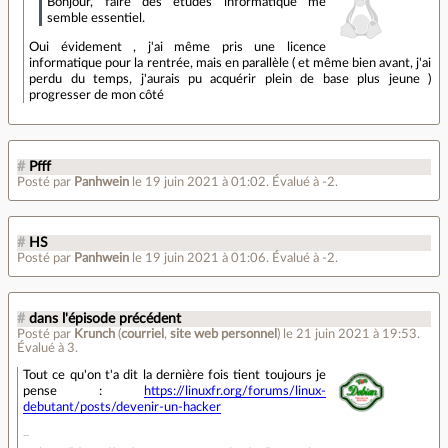
Bonjour, faire des études informatique me
semble essentiel.
Oui évidement , j'ai même pris une licence
informatique pour la rentrée, mais en parallèle ( et même bien avant, j'ai
perdu du temps, j'aurais pu acquérir plein de base plus jeune )
progresser de mon côté
#
Pfff
Posté par
Panhwein
le 19 juin 2021 à 01:02
.
Évalué à
-2
.
#
HS
Posté par
Panhwein
le 19 juin 2021 à 01:06
.
Évalué à
-2
.
#
dans l'épisode précédent
Posté par
Krunch
(
courriel
,
site web personnel
)
le 21 juin 2021 à 19:53
.
Évalué à
3
.
Tout ce qu'on t'a dit la dernière fois tient toujours je
pense :
https://linuxfr.org/forums/linux-
debutant/posts/devenir-un-hacker