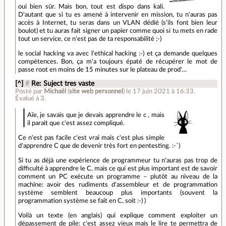
oui bien sûr. Mais bon, tout est dispo dans kali.
D'autant que si tu es amené à intervenir en mission, tu n'auras pas
accès à Internet, tu seras dans un VLAN dédié (s'ils font bien leur
boulot) et tu auras fait signer un papier comme quoi si tu mets en rade
tout un service, ce n'est pas de ta responsabilité ;-)
le social hacking va avec l'ethical hacking :-) et ça demande quelques
compétences. Bon, ça m'a toujours épaté de récupérer le mot de
passe root en moins de 15 minutes sur le plateau de prod'…
[^]
#
Re: Suject tres vaste
Posté par
Michaël
(
site web personnel
)
le 17 juin 2021 à 16:33
.
Évalué à
3
.
Aïe, je savais que je devais apprendre le c , mais
il parait que c'est assez compliqué.
Ce n'est pas facile c'est vrai mais c'est plus simple
d'apprendre C que de devenir très fort en pentesting. :-`)
Si tu as déjà une expérience de programmeur tu n'auras pas trop de
difficulté à apprendre le C, mais ce qui est plus important est de savoir
comment un PC exécute un programme – plutôt au niveau de la
machine: avoir des rudiments d'assembleur et de programmation
système semblent beaucoup plus importants (souvent la
programmation système se fait en C, soit :-) )
Voilà un texte (en anglais) qui explique comment exploiter un
dépassement de pile: c'est assez vieux mais le lire te permettra de