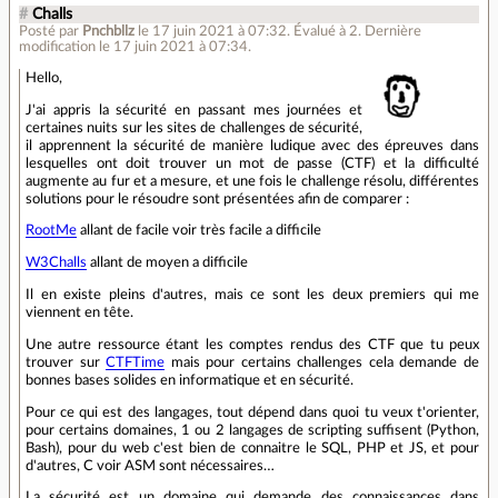
#
Challs
Posté par
Pnchbllz
le 17 juin 2021 à 07:32
.
Évalué à
2
.
Dernière
modification le 17 juin 2021 à 07:34.
Hello,
J'ai appris la sécurité en passant mes journées et
certaines nuits sur les sites de challenges de sécurité,
il apprennent la sécurité de manière ludique avec des épreuves dans
lesquelles ont doit trouver un mot de passe (CTF) et la difficulté
augmente au fur et a mesure, et une fois le challenge résolu, différentes
solutions pour le résoudre sont présentées afin de comparer :
RootMe
allant de facile voir très facile a difficile
W3Challs
allant de moyen a difficile
Il en existe pleins d'autres, mais ce sont les deux premiers qui me
viennent en tête.
Une autre ressource étant les comptes rendus des CTF que tu peux
trouver sur
CTFTime
mais pour certains challenges cela demande de
bonnes bases solides en informatique et en sécurité.
Pour ce qui est des langages, tout dépend dans quoi tu veux t'orienter,
pour certains domaines, 1 ou 2 langages de scripting suffisent (Python,
Bash), pour du web c'est bien de connaitre le SQL, PHP et JS, et pour
d'autres, C voir ASM sont nécessaires…
La sécurité est un domaine qui demande des connaissances dans