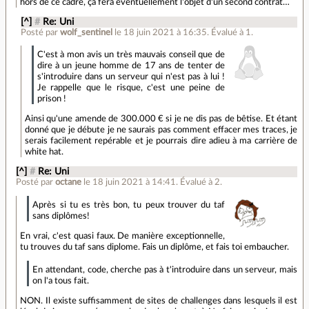
hors de ce cadre, ça fera éventuellement l'objet d'un second contrat…
[^]
#
Re: Uni
Posté par
wolf_sentinel
le 18 juin 2021 à 16:35
.
Évalué à
1
.
C'est à mon avis un très mauvais conseil que de
dire à un jeune homme de 17 ans de tenter de
s'introduire dans un serveur qui n'est pas à lui !
Je rappelle que le risque, c'est une peine de
prison !
Ainsi qu'une amende de 300.000 € si je ne dis pas de bêtise. Et étant
donné que je débute je ne saurais pas comment effacer mes traces, je
serais facilement repérable et je pourrais dire adieu à ma carrière de
white hat.
[^]
#
Re: Uni
Posté par
octane
le 18 juin 2021 à 14:41
.
Évalué à
2
.
Après si tu es très bon, tu peux trouver du taf
sans diplômes!
En vrai, c'est quasi faux. De manière exceptionnelle,
tu trouves du taf sans diplome. Fais un diplôme, et fais toi embaucher.
En attendant, code, cherche pas à t'introduire dans un serveur, mais
on l'a tous fait.
NON. Il existe suffisamment de sites de challenges dans lesquels il est