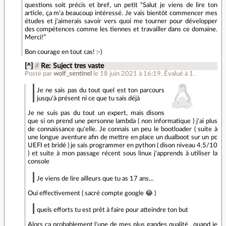
questions soit précis et bref, un petit “Salut je viens de lire ton
article, ça m'a beaucoup intéressé. Je vais bientôt commencer mes
études et j'aimerais savoir vers quoi me tourner pour développer
des compétences comme les tiennes et travailler dans ce domaine.
Merci!”
Bon courage en tout cas! :-)
[^]
#
Re: Suject tres vaste
Posté par
wolf_sentinel
le 18 juin 2021 à 16:19
.
Évalué à
1
.
Je ne sais pas du tout quel est ton parcours
jusqu'à présent ni ce que tu sais déjà
Je ne suis pas du tout un expert, mais disons
que si on prend une personne lambda ( non informatique ) j'ai plus
de connaissance qu'elle. Je connais un peu le bootloader ( suite à
une longue aventure afin de mettre en place un dualboot sur un pc
UEFI et bridé ) je sais programmer en python ( dison niveau 4.5/10
) et suite à mon passage récent sous linux j'apprends à utiliser la
console
Je viens de lire ailleurs que tu as 17 ans…
Oui effectivement ( sacré compte google 😂 )
quels efforts tu est prêt à faire pour atteindre ton but
Alors ça probablement l'une de mes plus gandes qualité , quand je