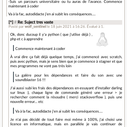
-Suis un parcours universitaire ou tu auras de l'avance. Commence
maintenant à coder
Va à la fac, autodidacte j'en ai subit les conséquences….
[^]
#
Re: Suject tres vaste
Posté par
wolf_sentinel
le 18 juin 2021 à 16:26
.
Évalué à
1
.
Ok, donc ducoup il y'a python ( que j'utlise déjà ) ,
php et c à apprendre
Commence maintenant à coder
À vrai dire ça fait déjà quelque temps, j'ai commencé avec scratch,
puis avec python, mais je sens bien que je commence à stagner et que
mes programmes ne vont pas très loin
La galère pour les dépendances et faire du son avec une
soundblaster 16 !!!
J'ai aussi subi les frais des dépendances en essayant d'installer darling
sur linux :), chaque ligne de commande généré une erreur > je
rechercher comment la résoudre ( merci stackoverflow ), puis une
nouvelle erreur… etc
Va à la fac, autodidacte j'en ai subit les conséquences….
Je n'ai pas décidé de tout faire moi même à 100%, j'ai choisi une
licence en informatique, mais en parallèle je vais continuer de