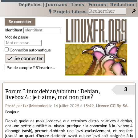
Dépêches
Journaux
Liens
Forums
Rédaction
🎙️ Projets Libres
Se connecter
Identifiant
Mot de passe
Connexion automatique
Pas de compte ? S’inscrire…
3
Forum Linux.debian/ubuntu
Debian,
livebox 4 : je t'aime, moi non plus?
Posté par
tkr
(
Mastodon
)
le 16 juillet 2025 à 15:49
.
Licence CC By‑SA.
Bonjour,
Depuis quelques mois j'observe que certaines distro, relatives à debian,
ont une petite subtilité au niveau pratique : la connexion à la livebox 4
d'orange (sosh), permet d'obtenir une ipv6 exclusivement, et requiert
jusqu'à un quart d'heure d'attente avant qu'une ipv4 soit assignée à la