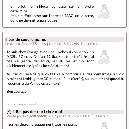
en effet, le linklocal se base sur un prefix
determiné,
et un suffixe basé sur l'adresse MAC de la carte,
donc ne devrait jamais bougé
#
pas de souci chez moi
Posté par
flavien75
le 16 juillet 2025 à 22:49
.
Évalué à
2
.
Je suis chez Orange avec une Livebox 4 connectée en
ADSL. PC sous Debian 12 (backports activé). Je n'ai
pas ce genre de souci, les IP v4 et v6 sont
visiblement assignées immédiatement.
Au cas où, est-ce que ça fait ça y compris sur des démarrage à froid
(vraiment froids genre 30 minutes / 1h d'arrêt), ou uniquement quand tu
redémarre de Windows à Linux ?
Bon courage
Les vrais naviguent en -42
[^]
#
Re: pas de souci chez moi
Posté par
tkr
(
Mastodon
)
le 17 juillet 2025 à 13:01
.
Évalué à
2
.
sur les deux… pratiquement tous les jours.