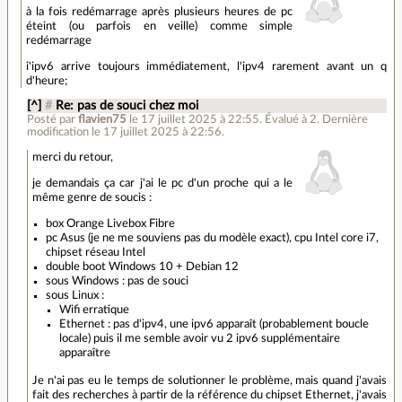
à la fois redémarrage après plusieurs heures de pc
éteint (ou parfois en veille) comme simple
redémarrage
i'ipv6 arrive toujours immédiatement, l'ipv4 rarement avant un q
d'heure;
[^]
#
Re: pas de souci chez moi
Posté par
flavien75
le 17 juillet 2025 à 22:55
.
Évalué à
2
.
Dernière
modification le 17 juillet 2025 à 22:56.
merci du retour,
je demandais ça car j'ai le pc d'un proche qui a le
même genre de soucis :
box Orange Livebox Fibre
pc Asus (je ne me souviens pas du modèle exact), cpu Intel core i7,
chipset réseau Intel
double boot Windows 10 + Debian 12
sous Windows : pas de souci
sous Linux :
Wifi erratique
Ethernet : pas d'ipv4, une ipv6 apparaît (probablement boucle
locale) puis il me semble avoir vu 2 ipv6 supplémentaire
apparaître
Je n'ai pas eu le temps de solutionner le problème, mais quand j'avais
fait des recherches à partir de la référence du chipset Ethernet, j'avais