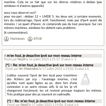
machine. Cela ne se fait que sur les distros relatives à debian (pas
windows ni d'autres appareils)
avez vous observé ceci?
pour ma part : debian 12 + LMDE 5, les deux ont, à certains moments,
lors du redémarrage, l'ipv6 actif, fonctionnel, mais pas d'ipv4 avant dix
minutes / un quart d'heure. Je comprends pas du tout pourquoi. Sur ces
mêmes machines, windows les obtient sans problème.
(
6 commentaires
).
Markdown
EPUB
#
m'en fout, je desactive ipv6 sur mon reseau interne
Posté par
NeoX
le 16 juillet 2025 à 21:17
.
Évalué à
-1
.
[^]
#
Re: m'en fout, je desactive ipv6 sur mon reseau interne
Posté par
tkr
(
Mastodon
)
le 17 juillet 2025 à 13:03
.
Évalué à
3
.
j'utilise souvent l'ipv6 de lien local pour transférer
des fichiers par scp : l'avantage énorme, c'est
qu'elles sont quasi figées au pc, donc lors d'une
connexion à un autre réseau wifi, là où les ip v4
changeront forcément, les v6 restent presque toujours les mêmes.
Très pratique pour des pc souvent en vadrouille.
[^]
#
Re: m'en fout, je desactive ipv6 sur mon reseau interne
Posté par
NeoX
le 17 juillet 2025 à 19:06
.
Évalué à
4
.