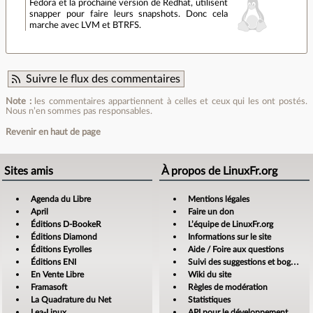
Fedora et la prochaine version de Redhat, utilisent
snapper pour faire leurs snapshots. Donc cela
marche avec LVM et BTRFS.
Suivre le flux des commentaires
Note :
les commentaires appartiennent à celles et ceux qui les ont postés.
Nous n’en sommes pas responsables.
Revenir en haut de page
Sites amis
À propos de LinuxFr.org
Agenda du Libre
Mentions légales
April
Faire un don
Éditions D-BookeR
L’équipe de LinuxFr.org
Éditions Diamond
Informations sur le site
Éditions Eyrolles
Aide / Foire aux questions
Éditions ENI
Suivi des suggestions et bogues
En Vente Libre
Wiki du site
Framasoft
Règles de modération
La Quadrature du Net
Statistiques
Lea-Linux
API pour le développement