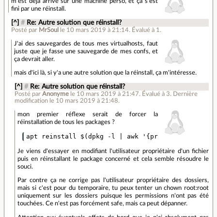
m'est déja arrivé sur une machine perso, et ça s'est
fini par une réinstall.
[^]
#
Re: Autre solution que réinstall?
Posté par
MrSoul
le 10 mars 2019 à 21:14
.
Évalué à
1
.
J'ai des sauvegardes de tous mes virtualhosts, faut
juste que je fasse une sauvegarde de mes confs, et
ça devrait aller.
mais d'ici là, si y'a une autre solution que la réinstall, ça m'intéresse.
[^]
#
Re: Autre solution que réinstall?
Posté par
Anonyme
le 10 mars 2019 à 21:47
.
Évalué à
3
.
Dernière
modification le 10 mars 2019 à 21:48.
mon premier réflexe serait de forcer la
réinstallation de tous les packages ?
Je viens d'essayer en modifiant l'utilisateur propriétaire d'un fichier
puis en réinstallant le package concerné et cela semble résoudre le
souci.
Par contre ça ne corrige pas l'utilisateur propriétaire des dossiers,
mais si c'est pour du temporaire, tu peux tenter un chown root:root
uniquement sur les dossiers puisque les permissions n'ont pas été
touchées. Ce n'est pas forcément safe, mais ca peut dépanner.