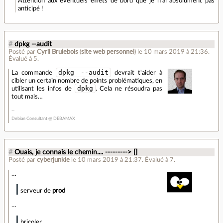
Attention aux éventuels effets de bord que je n'ai absolument pas
anticipé !
#
dpkg --audit
Posté par
Cyril Brulebois
(
site web personnel
)
le 10 mars 2019 à 21:36
.
Évalué à
5
.
dpkg --audit
La commande
devrait t'aider à
cibler un certain nombre de points problématiques, en
dpkg
utilisant les infos de
. Cela ne résoudra pas
tout mais…
Debian Consultant @ DEBAMAX
#
Ouais, je connais le chemin.... ---------> []
Posté par
cyberjunkie
le 10 mars 2019 à 21:37
.
Évalué à
7
.
…
serveur de
prod
…
bricoler