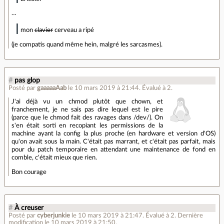
…
mon
clavier
cerveau a ripé
(je compatis quand même hein, malgré les sarcasmes).
#
pas glop
Posté par
gaaaaaAab
le 10 mars 2019 à 21:44
.
Évalué à
2
.
J'ai déjà vu un chmod plutôt que chown, et
franchement, je ne sais pas dire lequel est le pire
(parce que le chmod fait des ravages dans /dev/). On
s'en était sorti en recopiant les permissions de la
machine ayant la config la plus proche (en hardware et version d'OS)
qu'on avait sous la main. C'était pas marrant, et c'était pas parfait, mais
pour du patch temporaire en attendant une maintenance de fond en
comble, c'était mieux que rien.
Bon courage
#
À creuser
Posté par
cyberjunkie
le 10 mars 2019 à 21:47
.
Évalué à
2
.
Dernière
modification le 10 mars 2019 à 21:50.