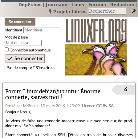
Dépêches
Journaux
Liens
Forums
Rédaction
🎙️ Projets Libres
Se connecter
Identifiant
Mot de passe
Connexion automatique
Pas de compte ? S’inscrire…
6
Forum Linux.debian/ubuntu
Énorme
connerie, sauvez moi !
Posté par
MrSoul
le 10 mars 2019 à 20:09
.
Licence CC By‑SA.
Bonjour à tous,
Je viens de faire une connerie monstrueuse sur mon serveur de prod,
aidez moi, SVP, vraiment !
Étant connecté au shell, en SSH, j'étais en train de bricoler diverses