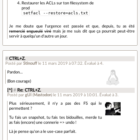
Restaurer les ACLs sur ton filesystem de
prod
setfacl --restore=acls.txt
Je me doute que l'urgence est passée et que, depuis, tu as été
remercié
engueulé
viré
mais je me suis dit que ça pourrait peut-être
servir à quelqu'un d'autre un jour.
#
CTRL+Z.
Posté par
Stinouff
le 11 mars 2019 à 07:32
.
Évalué à
4
.
Pardon…
(Bon courage)
[^]
#
Re: CTRL+Z.
Posté par
gUI
(
Mastodon
)
le 11 mars 2019 à 10:01
.
Évalué à
3
.
Plus sérieusement, il n'y a pas des FS qui le
permettent ?
Tu fais un snapshot, tu fais tes bidouilles, merde tu
as fais (encore) une connerie => undo !
Là je pense qu'on a le use-case parfait.