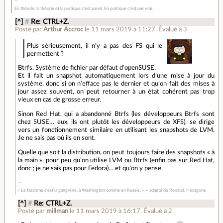
En théorie, la théorie et la pratique c'est pareil. En pratique c'est pas vrai.
[^]
#
Re: CTRL+Z.
Posté par
Arthur Accroc
le 11 mars 2019 à 11:27
.
Évalué à
3
.
Plus sérieusement, il n'y a pas des FS qui le
permettent ?
Btrfs. Système de fichier par défaut d’openSUSE.
Et il fait un snapshot automatiquement lors d’une mise à jour du
système, donc si on n’efface pas le dernier et qu’on fait des mises à
jour assez souvent, on peut retourner à un état cohérent pas trop
vieux en cas de grosse erreur.
Sinon Red Hat, qui a abandonné Btrfs (les développeurs Btrfs sont
chez SUSE… eux, ils ont plutôt les développeurs de XFS), se dirige
vers un fonctionnement similaire en utilisant les snapshots de LVM.
Je ne sais pas où ils en sont.
Quelle que soit la distribution, on peut toujours faire des snapshots « à
la main », pour peu qu’on utilise LVM ou Btrfs (enfin pas sur Red Hat,
donc ; je ne sais pas pour Fedora)… et qu’on y pense.
« Le fascisme c’est la gangrène, à Washington comme en Russie. » — adapté de Renaud, Hexagone
[^]
#
Re: CTRL+Z.
Posté par
millman
le 11 mars 2019 à 16:17
.
Évalué à
2
.