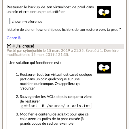
Restaurer le backup de ton virtualhost de prod dans
un coin et creuser un peu du côté de
chown --reference
histoire de cloner l'ownership des fichiers de ton restore vers ta prod ?
Genre là
[^]
#
J'ai creusé
Posté par
cyberjunkie
le 15 mars 2019 à 21:35
.
Évalué à
1
.
Dernière
modification le 15 mars 2019 à 21:35.
Une solution qui fonctionne est :
Restaurer tout ton virtualhost cassé quelque
part dans un coin quelconque sur une
machine quelconque. On appellera ça
"/source"
Sauvegarder les ACLs depuis ce que tu viens
de restaurer
getfacl -R /source/ > acls.txt
Modifier le contenu de acls.txt pour que ça
colle avec les paths de ta prod cassée (à
grands coups de sed par exemple)