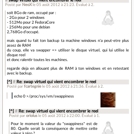
#
swap virtuel qui vient encombrer le reel
Posté par
NeoX
le 05 août 2012 à 21:23
.
Évalué à
2
.
soit 8Go de ram, occupé par :
- 2Go pour 2 windows
- 512Mo pour 2 FedoraCore
- 256Mo pour une debian
2,768Go d'occupé.
mais quand tu fait ton backup ta machine windows n'a peut-etre plus
assez de RAM
du coup, elle va swapper => utiliser le disque virtuel, qui lui utilise le
disque reel
et donc ralentir toutes les machines.
regarde deja en allouant plus de RAM à ton windows et en retestant
avec le backup.
[^]
#
Re: swap virtuel qui vient encombrer le reel
Posté par
fcartegnie
le 05 août 2012 à 21:36
.
Évalué à
2
.
echo 0 >/proc/sys/vm/swappiness
[^]
#
Re: swap virtuel qui vient encombrer le reel
Posté par
oriolus
le 05 août 2012 à 22:00
.
Évalué à
1
.
Pour le moment la valeur du "swappiness" est de
80. Quelle serait la conséquence de mettre cette
valeur à zéro ?