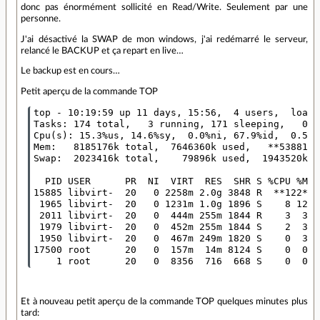
donc pas énormément sollicité en Read/Write. Seulement par une
personne.
J'ai désactivé la SWAP de mon windows, j'ai redémarré le serveur,
relancé le BACKUP et ça repart en live…
Le backup est en cours…
Petit aperçu de la commande TOP
top - 10:19:59 up 11 days, 15:56,  4 users,  load 
Tasks: 174 total,   3 running, 171 sleeping,   0 s
Cpu(s): 15.3%us, 14.6%sy,  0.0%ni, 67.9%id,  0.5%w
Mem:   8185176k total,  7646360k used,   **538816k
Swap:  2023416k total,    79896k used,  1943520k f
  PID USER      PR  NI  VIRT  RES  SHR S %CPU %MEM
15885 libvirt-  20   0 2258m 2.0g 3848 R  **122** 
 1965 libvirt-  20   0 1231m 1.0g 1896 S    8 12.7
 2011 libvirt-  20   0  444m 255m 1844 R    3  3.2
 1979 libvirt-  20   0  452m 255m 1844 S    2  3.2
 1950 libvirt-  20   0  467m 249m 1820 S    0  3.1
17500 root      20   0  157m  14m 8124 S    0  0.2
Et à nouveau petit aperçu de la commande TOP quelques minutes plus
tard: