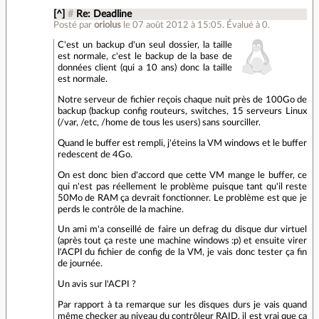
[^]
#
Re: Deadline
Posté par
oriolus
le 07 août 2012 à 15:05
.
Évalué à
0
.
C'est un backup d'un seul dossier, la taille
est normale, c'est le backup de la base de
données client (qui a 10 ans) donc la taille
est normale.
Notre serveur de fichier reçois chaque nuit près de 100Go de
backup (backup config routeurs, switches, 15 serveurs Linux
(/var, /etc, /home de tous les users) sans sourciller.
Quand le buffer est rempli, j'éteins la VM windows et le buffer
redescent de 4Go.
On est donc bien d'accord que cette VM mange le buffer, ce
qui n'est pas réellement le problème puisque tant qu'il reste
50Mo de RAM ça devrait fonctionner. Le problème est que je
perds le contrôle de la machine.
Un ami m'a conseillé de faire un defrag du disque dur virtuel
(après tout ça reste une machine windows :p) et ensuite virer
l'ACPI du fichier de config de la VM, je vais donc tester ça fin
de journée.
Un avis sur l'ACPI ?
Par rapport à ta remarque sur les disques durs je vais quand
même checker au niveau du contrôleur RAID, il est vrai que ça