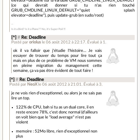
elevator=deadline sur la variable GRUB_CMDLINE_LINUX_DEFAULT
(ce qui devrait donner si tu n'as rien touché
GRUB_CMDLINE_LINUX_DEFAULT="quiet splash
elevator=deadline"), puis update-grub (en sudo/root)
Is it a Bird? Is it a Plane?? No, it's Super Poil !!!
[^]
#
Re: Deadline
Posté par
oriolus
le 06 août 2012 à 22:17
.
Évalué à
1
.
ok il va falloir que j'étudie l'histoire… Je vais
essayer de trouver du temps pour lire tout ça
mais en plus de ce problème de VM nous sommes
en pleine migration du management cette
semaine, ça va pas être évident de tout faire !
[^]
#
Re: Deadline
Posté par
NeoX
le 06 août 2012 à 21:01
.
Évalué à
3
.
je ne vois rien d'exceptionnel, ou alors je ne sais pas
lire un top.
122% de CPU, bah si tu as un dual core, il en
reste encore 78%, c'est donc normal (d'ailleurs
on voit bien que le "load average" n'est pas
violent
memoire : 52Mo libre, rien d'exceptionnel non
plus