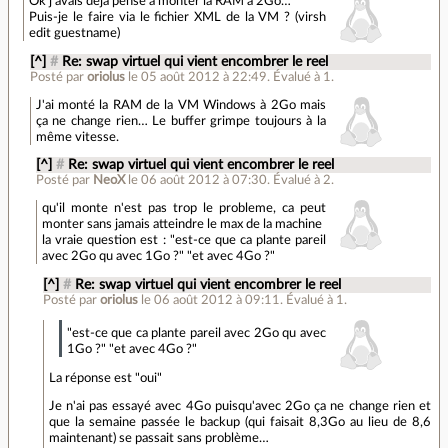
Ok j'avais déjà pensé à monter la RAM à 2Go…
Puis-je le faire via le fichier XML de la VM ? (virsh
edit guestname)
[^]
#
Re: swap virtuel qui vient encombrer le reel
Posté par
oriolus
le 05 août 2012 à 22:49
.
Évalué à
1
.
J'ai monté la RAM de la VM Windows à 2Go mais
ça ne change rien… Le buffer grimpe toujours à la
même vitesse.
[^]
#
Re: swap virtuel qui vient encombrer le reel
Posté par
NeoX
le 06 août 2012 à 07:30
.
Évalué à
2
.
qu'il monte n'est pas trop le probleme, ca peut
monter sans jamais atteindre le max de la machine
la vraie question est : "est-ce que ca plante pareil
avec 2Go qu avec 1Go ?" "et avec 4Go ?"
[^]
#
Re: swap virtuel qui vient encombrer le reel
Posté par
oriolus
le 06 août 2012 à 09:11
.
Évalué à
1
.
"est-ce que ca plante pareil avec 2Go qu avec
1Go ?" "et avec 4Go ?"
La réponse est "oui"
Je n'ai pas essayé avec 4Go puisqu'avec 2Go ça ne change rien et
que la semaine passée le backup (qui faisait 8,3Go au lieu de 8,6
maintenant) se passait sans problème…