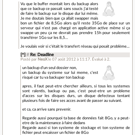
Vu que le buffer montait lors du backup alors
que ce backup ce passait sans soucis j'ai testé
de faire le backup sur le disque dur lui même.
Je me doutais bien que ça allait swapper mais
bon un fichier de 8,5Go alors qu'il reste 35Go de place sur un
serveur qui n'est pas chargé en application active même si ça
swappe un peu ça ne devrait pas prendre 15h pour seulement
transférer 1Go sur les 8,5…
Je voulais voir si c'était le transfert réseau qui posait problème…
[^]
#
Re: Deadline
Posté par
NeoX
le 07 août 2012 à 11:17
.
Évalué à
2
.
un backup d'un seul dossier non,
un backup du systeme sur lui meme, c'est
risqué car tu va backuper ton backup
apres, il faut peut-etre chercher ailleurs, si tous les systemes
sont ralentis, backup ou pas, c'est peut-etre un probleme
d'acces sur les disques durs, un disque defecteux tentant
plusieurs fois de faire ses acces avant de passer au suivant.
et ca, ca arrive sans prevenir.
Regarde aussi pourquoi ta base de données fait 8Go, y a peut-
etre de la maintenance à faire dedans
Regarde aussi si ton systeme de stockage et ton systeme de
fichier peut encaisser un fichier de 8Go