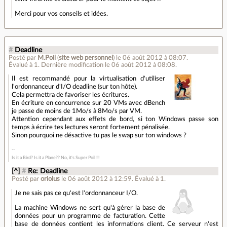
Merci pour vos conseils et idées.
#
Deadline
Posté par
M.Poil
(
site web personnel
)
le 06 août 2012 à 08:07
.
Évalué à
1
.
Dernière modification le 06 août 2012 à 08:08.
Il est recommandé pour la virtualisation d'utiliser
l'ordonnanceur d'I/O deadline (sur ton hôte).
Cela permettra de favoriser les écritures.
En écriture en concurrence sur 20 VMs avec dBench
je passe de moins de 1Mo/s à 8Mo/s par VM.
Attention cependant aux effets de bord, si ton Windows passe son
temps à écrire tes lectures seront fortement pénalisée.
Sinon pourquoi ne désactive tu pas le swap sur ton windows ?
Is it a Bird? Is it a Plane?? No, it's Super Poil !!!
[^]
#
Re: Deadline
Posté par
oriolus
le 06 août 2012 à 12:59
.
Évalué à
1
.
Je ne sais pas ce qu'est l'ordonnanceur I/O.
La machine Windows ne sert qu'à gérer la base de
données pour un programme de facturation. Cette
base de données contient les informations client. Ce serveur n'est