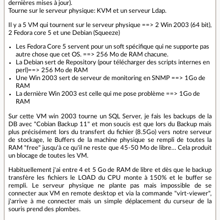
dernières mises à jour).
Tourne sur le serveur physique: KVM et un serveur Ldap.
Il y a 5 VM qui tournent sur le serveur physique ==> 2 Win 2003 (64 bit),
2 Fedora core 5 et une Debian (Squeeze)
Les Fedora Core 5 servent pour un soft spécifique qui ne supporte pas
autre chose que cet OS. ==> 256 Mo de RAM chacune.
La Debian sert de Repository (pour télécharger des scripts internes en
perl)==> 256 Mo de RAM
Une Win 2003 sert de serveur de monitoring en SNMP ==> 1Go de
RAM
La dernière Win 2003 est celle qui me pose problème ==> 1Go de
RAM
Sur cette VM win 2003 tourne un SQL Server, je fais les backups de la
DB avec "Cobian Backup 11" et mon soucis est que lors du Backup mais
plus précisément lors du transfert du fichier (8.5Go) vers notre serveur
de stockage, le Buffers de la machine physique se rempli de toutes la
RAM "free" jusqu'à ce qu'il ne reste que 45-50 Mo de libre… Cela produit
un blocage de toutes les VM.
Habituellement j'ai entre 4 et 5 Go de RAM de libre et dès que le backup
transfère les fichiers le LOAD du CPU monte à 150% et le buffer se
rempli. Le serveur physique ne plante pas mais impossible de se
connecter aux VM en remote desktop et via la commande "virt-viewer",
j'arrive à me connecter mais un simple déplacement du curseur de la
souris prend des plombes.