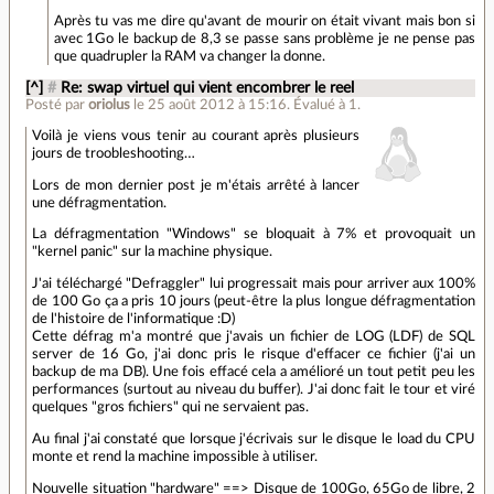
Après tu vas me dire qu'avant de mourir on était vivant mais bon si
avec 1Go le backup de 8,3 se passe sans problème je ne pense pas
que quadrupler la RAM va changer la donne.
[^]
#
Re: swap virtuel qui vient encombrer le reel
Posté par
oriolus
le 25 août 2012 à 15:16
.
Évalué à
1
.
Voilà je viens vous tenir au courant après plusieurs
jours de troobleshooting…
Lors de mon dernier post je m'étais arrêté à lancer
une défragmentation.
La défragmentation "Windows" se bloquait à 7% et provoquait un
"kernel panic" sur la machine physique.
J'ai téléchargé "Defraggler" lui progressait mais pour arriver aux 100%
de 100 Go ça a pris 10 jours (peut-être la plus longue défragmentation
de l'histoire de l'informatique :D)
Cette défrag m'a montré que j'avais un fichier de LOG (LDF) de SQL
server de 16 Go, j'ai donc pris le risque d'effacer ce fichier (j'ai un
backup de ma DB). Une fois effacé cela a amélioré un tout petit peu les
performances (surtout au niveau du buffer). J'ai donc fait le tour et viré
quelques "gros fichiers" qui ne servaient pas.
Au final j'ai constaté que lorsque j'écrivais sur le disque le load du CPU
monte et rend la machine impossible à utiliser.
Nouvelle situation "hardware" ==> Disque de 100Go, 65Go de libre, 2