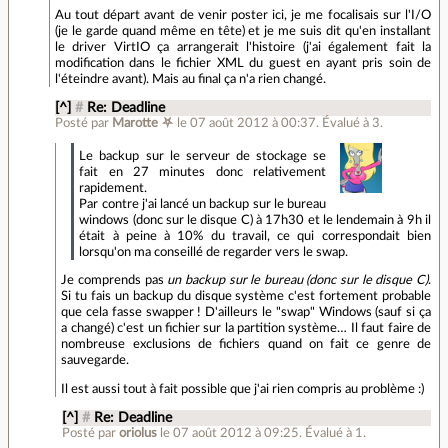
Au tout départ avant de venir poster ici, je me focalisais sur l'I/O
(je le garde quand même en tête) et je me suis dit qu'en installant
le driver VirtIO ça arrangerait l'histoire (j'ai également fait la
modification dans le fichier XML du guest en ayant pris soin de
l'éteindre avant). Mais au final ça n'a rien changé.
[^]
#
Re: Deadline
Posté par
Marotte ⛧
le 07 août 2012 à 00:37
.
Évalué à
3
.
Le backup sur le serveur de stockage se
fait en 27 minutes donc relativement
rapidement.
Par contre j'ai lancé un backup sur le bureau
windows (donc sur le disque C) à 17h30 et le lendemain à 9h il
était à peine à 10% du travail, ce qui correspondait bien
lorsqu'on ma conseillé de regarder vers le swap.
Je comprends pas
un backup sur le bureau (donc sur le disque C)
.
Si tu fais un backup du disque système c'est fortement probable
que cela fasse swapper ! D'ailleurs le "swap" Windows (sauf si ça
a changé) c'est un fichier sur la partition système… Il faut faire de
nombreuse exclusions de fichiers quand on fait ce genre de
sauvegarde.
Il est aussi tout à fait possible que j'ai rien compris au problème :)
[^]
#
Re: Deadline
Posté par
oriolus
le 07 août 2012 à 09:25
.
Évalué à
1
.