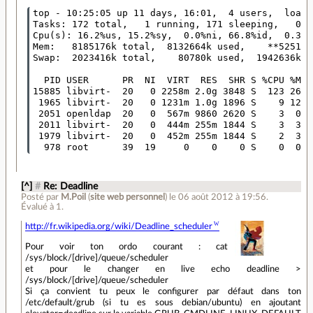
top - 10:25:05 up 11 days, 16:01,  4 users,  load 
Tasks: 172 total,   1 running, 171 sleeping,   0 s
Cpu(s): 16.2%us, 15.2%sy,  0.0%ni, 66.8%id,  0.3%w
Mem:   8185176k total,  8132664k used,    **52512k
Swap:  2023416k total,    80780k used,  1942636k f
  PID USER      PR  NI  VIRT  RES  SHR S %CPU %MEM
15885 libvirt-  20   0 2258m 2.0g 3848 S  123 26.0
 1965 libvirt-  20   0 1231m 1.0g 1896 S    9 12.7
 2051 openldap  20   0  567m 9860 2620 S    3  0.1
 2011 libvirt-  20   0  444m 255m 1844 S    3  3.2
 1979 libvirt-  20   0  452m 255m 1844 S    2  3.2
[^]
#
Re: Deadline
Posté par
M.Poil
(
site web personnel
)
le 06 août 2012 à 19:56
.
Évalué à
1
.
http://fr.wikipedia.org/wiki/Deadline_scheduler
Pour voir ton ordo courant : cat
/sys/block/[drive]/queue/scheduler
et pour le changer en live echo deadline >
/sys/block/[drive]/queue/scheduler
Si ça convient tu peux le configurer par défaut dans ton
/etc/default/grub (si tu es sous debian/ubuntu) en ajoutant