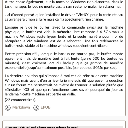
Autre chose également, sur la machine Windows rien d'anormal dans le
task manager, le load ne monte pas, la ram reste normale, rien d'anormal.
J'ai d'abord pensé qu'en installant le driver "VirtIO" pour la carte réseau
ça arrangerait mon affaire mais ça n'a absolument rien changé.
Lorsque je vide le buffer (avec la commande sync) sur la machine
physique, le buffer est vide, la mémoire libre remonte à 4-5Go mais la
machine Windows reste hyper lente et la seule manière pour moi de
récupérer la VM windows est de la rebooter. Une fois redémarrée le
buffer reste stable et la machine windows redevient contrôlable.
Petite précision n°1, lorsque le backup ne tourne pas, le buffer monte
également mais de manière tout à fait lente (genre 500 ko toutes les
minutes), c'est vraiment lors du backup que ça grimpe de manière
exponentielle jusqu'au maximum possible. (par coup de 50Mo par sec).
La dernière solution qui s'impose à moi est de réinstaller cette machine
Windows mais avant d'en arriver là je me suis dit que poser la question
sur un forum me permettrait peut-être de trouver la solution plutôt que
réinstaller l'OS et que ça refonctionne sans savoir pourquoi du jour au
lendemain cette machine est partie en vrille.
(
22 commentaires
).
Markdown
EPUB