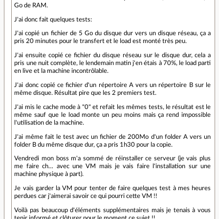
Go de RAM.
J'ai donc fait quelques tests:
J'ai copié un fichier de 5 Go du disque dur vers un disque réseau, ça a
pris 20 minutes pour le transfert et le load est monté très peu.
J'ai ensuite copié ce fichier du disque réseau sur le disque dur, cela a
pris une nuit complète, le lendemain matin j'en étais à 70%, le load parti
en live et la machine incontrôlable.
J'ai donc copié ce fichier d'un répertoire A vers un répertoire B sur le
même disque. Résultat pire que les 2 premiers test.
J'ai mis le cache mode à "0" et refait les mêmes tests, le résultat est le
même sauf que le load monte un peu moins mais ça rend impossible
l'utilisation de la machine.
J'ai même fait le test avec un fichier de 200Mo d'un folder A vers un
folder B du même disque dur, ça a pris 1h30 pour la copie.
Vendredi mon boss m'a sommé de réinstaller ce serveur (je vais plus
me faire ch… avec une VM mais je vais faire l'installation sur une
machine physique à part).
Je vais garder la VM pour tenter de faire quelques test à mes heures
perdues car j'aimerai savoir ce qui pourri cette VM !!
Voilà pas beaucoup d'éléments supplémentaires mais je tenais à vous
tenir informé et clôturer pour le moment ce sujet !!