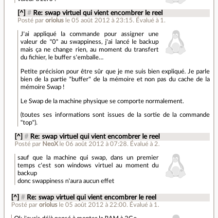
[^]
#
Re: swap virtuel qui vient encombrer le reel
Posté par
oriolus
le 05 août 2012 à 23:15
.
Évalué à
1
.
J'ai appliqué la commande pour assigner une
valeur de "0" au swappiness, j'ai lancé le backup
mais ça ne change rien, au moment du transfert
du fichier, le buffer s'emballe…
Petite précision pour être sûr que je me suis bien expliqué. Je parle
bien de la partie "buffer" de la mémoire et non pas du cache de la
mémoire Swap !
Le Swap de la machine physique se comporte normalement.
(toutes ses informations sont issues de la sortie de la commande
"top").
[^]
#
Re: swap virtuel qui vient encombrer le reel
Posté par
NeoX
le 06 août 2012 à 07:28
.
Évalué à
2
.
sauf que la machine qui swap, dans un premier
temps c'est son windows virtuel au moment du
backup
donc swappiness n'aura aucun effet
[^]
#
Re: swap virtuel qui vient encombrer le reel
Posté par
oriolus
le 05 août 2012 à 22:00
.
Évalué à
1
.