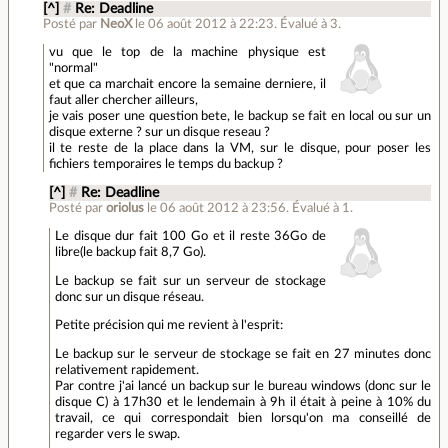
[^]
#
Re: Deadline
Posté par
NeoX
le 06 août 2012 à 22:23
.
Évalué à
3
.
vu que le top de la machine physique est
"normal"
et que ca marchait encore la semaine derniere, il
faut aller chercher ailleurs,
je vais poser une question bete, le backup se fait en local ou sur un
disque externe ? sur un disque reseau ?
il te reste de la place dans la VM, sur le disque, pour poser les
fichiers temporaires le temps du backup ?
[^]
#
Re: Deadline
Posté par
oriolus
le 06 août 2012 à 23:56
.
Évalué à
1
.
Le disque dur fait 100 Go et il reste 36Go de
libre(le backup fait 8,7 Go).
Le backup se fait sur un serveur de stockage
donc sur un disque réseau.
Petite précision qui me revient à l'esprit:
Le backup sur le serveur de stockage se fait en 27 minutes donc
relativement rapidement.
Par contre j'ai lancé un backup sur le bureau windows (donc sur le
disque C) à 17h30 et le lendemain à 9h il était à peine à 10% du
travail, ce qui correspondait bien lorsqu'on ma conseillé de
regarder vers le swap.