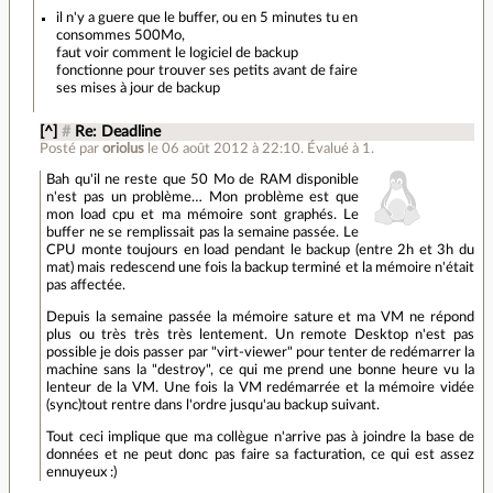
il n'y a guere que le buffer, ou en 5 minutes tu en
consommes 500Mo,
faut voir comment le logiciel de backup
fonctionne pour trouver ses petits avant de faire
ses mises à jour de backup
[^]
#
Re: Deadline
Posté par
oriolus
le 06 août 2012 à 22:10
.
Évalué à
1
.
Bah qu'il ne reste que 50 Mo de RAM disponible
n'est pas un problème… Mon problème est que
mon load cpu et ma mémoire sont graphés. Le
buffer ne se remplissait pas la semaine passée. Le
CPU monte toujours en load pendant le backup (entre 2h et 3h du
mat) mais redescend une fois la backup terminé et la mémoire n'était
pas affectée.
Depuis la semaine passée la mémoire sature et ma VM ne répond
plus ou très très très lentement. Un remote Desktop n'est pas
possible je dois passer par "virt-viewer" pour tenter de redémarrer la
machine sans la "destroy", ce qui me prend une bonne heure vu la
lenteur de la VM. Une fois la VM redémarrée et la mémoire vidée
(sync)tout rentre dans l'ordre jusqu'au backup suivant.
Tout ceci implique que ma collègue n'arrive pas à joindre la base de
données et ne peut donc pas faire sa facturation, ce qui est assez
ennuyeux :)