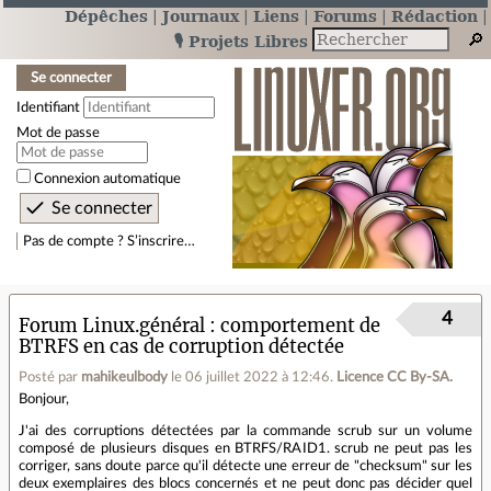
Dépêches
Journaux
Liens
Forums
Rédaction
🎙️ Projets Libres
Se connecter
Identifiant
Mot de passe
Connexion automatique
Pas de compte ? S’inscrire…
4
Forum Linux.général
comportement de
BTRFS en cas de corruption détectée
Posté par
mahikeulbody
le 06 juillet 2022 à 12:46
.
Licence CC By‑SA.
Bonjour,
J'ai des corruptions détectées par la commande scrub sur un volume
composé de plusieurs disques en BTRFS/RAID1. scrub ne peut pas les
corriger, sans doute parce qu'il détecte une erreur de "checksum" sur les
deux exemplaires des blocs concernés et ne peut donc pas décider quel