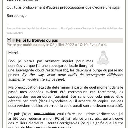
Oui, tu as probablement d'autres préoccupations que d'écrire une saga.
Bon courage
Pourquoi bloquer la publicité et les traqueurs : https://greboca.com/Pourquoi-bloquer-la-publicite-et-les-
traqueurs.html
[^]
#
Re: Si tu trouves ou pas
Posté par
mahikeulbody
le 08 juillet 2022 à 10:10
.
Évalué à
4
.
Merci.
Bon, je n'étais pas vraiment inquiet pour mes
données vu que j'ai une sauvegarde locale (borg) et
une sauvegarde cloud (restic/wasabi), les deux sans purge du passé (no
prune).
By the way, avoir deux outils de sauvegarde différents
augmente ma sérénité sur ce sujet.
Ma préoccupation était de déterminer à partir de quel moment dans le
passé mes données avaient été corrompues car, forcément, les
sauvegardes postérieures l'auraient été sans que cela puisse être
détecté par btrfs (dans l'hypothèse où il accepte de copier une des
deux versions du bloc en erreur, la copie aurait son checksum recalculé).
Et puis j'ai eu
une intuition
voulu faire une ultime vérification : j'ai
arrêté puis redémarré mon PC et j'ai relancé un scrub… qui a trouvé
des milliers d'erreurs… toutes corrigeables (ce qui signifie que l'autre
version du bloc a un checksum correct) !