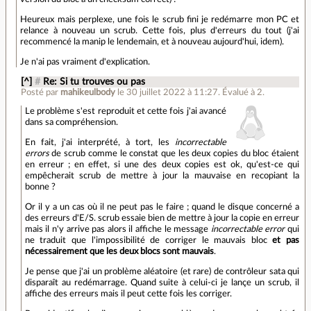
Heureux mais perplexe, une fois le scrub fini je redémarre mon PC et
relance à nouveau un scrub. Cette fois, plus d'erreurs du tout (j'ai
recommencé la manip le lendemain, et à nouveau aujourd'hui, idem).
Je n'ai pas vraiment d'explication.
[^]
#
Re: Si tu trouves ou pas
Posté par
mahikeulbody
le 30 juillet 2022 à 11:27
.
Évalué à
2
.
Le problème s'est reproduit et cette fois j'ai avancé
dans sa compréhension.
En fait, j'ai interprété, à tort, les
incorrectable
errors
de scrub comme le constat que les deux copies du bloc étaient
en erreur ; en effet, si une des deux copies est ok, qu'est-ce qui
empêcherait scrub de mettre à jour la mauvaise en recopiant la
bonne ?
Or il y a un cas où il ne peut pas le faire ; quand le disque concerné a
des erreurs d'E/S. scrub essaie bien de mettre à jour la copie en erreur
mais il n'y arrive pas alors il affiche le message
incorrectable error
qui
ne traduit que l'impossibilité de corriger le mauvais bloc
et pas
nécessairement que les deux blocs sont mauvais
.
Je pense que j'ai un problème aléatoire (et rare) de contrôleur sata qui
disparaît au redémarrage. Quand suite à celui-ci je lançe un scrub, il
affiche des erreurs mais il peut cette fois les corriger.