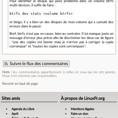
Pour identifier le disque qui pose problème dans un volume btrfs
multi-devices, il suffit de faire :
btrfs dev stats <volume btrfs>
et bingo, il y a bien un des disques de mon volume qui a cumulé des
erreurs dans le passé.
Bref, btrfs n'est pas en cause, bien au contraire. Il lui manque juste un
message d'erreur plus précis afin de discriminer les deux cas de figure
: "une des copies est bonne mais je n'arrive pas à corriger la copie
corrompue" et "toutes les copies sont corrompues".
Suivre le flux des commentaires
Note :
les commentaires appartiennent à celles et ceux qui les ont postés.
Nous n’en sommes pas responsables.
Revenir en haut de page
Sites amis
À propos de LinuxFr.org
Agenda du Libre
Mentions légales
April
Faire un don