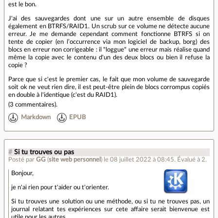
est le bon.
J'ai des sauvegardes dont une sur un autre ensemble de disques
également en BTRFS/RAID1. Un scrub sur ce volume ne détecte aucune
erreur. Je me demande cependant comment fonctionne BTRFS si on
tente de copier (en l’occurrence via mon logiciel de backup, borg) des
blocs en erreur non corrigeable : il "loggue" une erreur mais réalise quand
même la copie avec le contenu d'un des deux blocs ou bien il refuse la
copie ?
Parce que si c'est le premier cas, le fait que mon volume de sauvegarde
soit ok ne veut rien dire, il est peut-être plein de blocs corrompus copiés
en double à l'identique (c'est du RAID1).
(
3 commentaires
).
Markdown
EPUB
#
Si tu trouves ou pas
Posté par
GG
(
site web personnel
)
le 08 juillet 2022 à 08:45
.
Évalué à
2
.
Bonjour,
je n'ai rien pour t'aider ou t'orienter.
Si tu trouves une solution ou une méthode, ou si tu ne trouves pas, un
journal relatant tes expériences sur cete affaire serait bienvenue est
utile pour les autres.