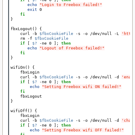
echo
"Login to Freebox failed!"
exit 
0

fi
}
fbxLogout
()
{
    curl -b 
$fbxCookieFile
 -s -o /dev/null -L 
'http
    rm -f 
$fbxCookieFile
if
[
$?
 -ne 0 
]
; 
then
echo
"Logout of Freebox failed!"
fi
}
wifiOn
()
{
    fbxLogin

    curl -b 
$fbxCookieFile
 -s -o /dev/null -d 
'enab
if
[
$?
 -ne 0 
]
; 
then
echo
"Setting Freebox wifi ON failed!"
fi
}
wifiOff
()
{
    fbxLogin

    curl -b 
$fbxCookieFile
 -s -o /dev/null -d 
'chan
if
[
$?
 -ne 0 
]
; 
then
echo
"Setting Freebox wifi OFF failed!"
fi