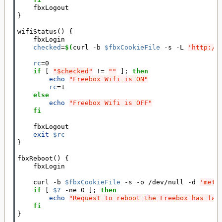
}
wifiStatus
()
{
    fbxLogin

checked
=
$(
curl -b 
$fbxCookieFile
 -s -L 
'http://
rc
=
0

if
[
"$checked"
 !
=
""
]
; 
then
echo
"Freebox Wifi is ON"
rc
=
1

else
echo
"Freebox Wifi is OFF"
fi
fbxLogout

exit
$rc
}
fbxReboot
()
{
    fbxLogin

    curl -b 
$fbxCookieFile
 -s -o /dev/null -d 
'meth
if
[
$?
 -ne 0 
]
; 
then
echo
"Request to reboot the Freebox has fai
fi
}