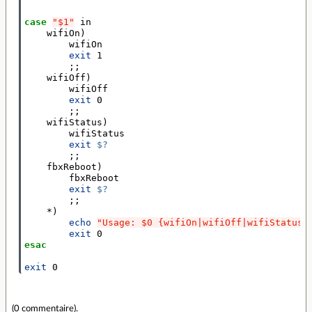
case
"$1"
 in

    wifiOn
)
        wifiOn

exit 
1

        ;;

    wifiOff
)
        wifiOff

exit 
0

        ;;

    wifiStatus
)
        wifiStatus

exit
$?
        ;;

    fbxReboot
)
        fbxReboot

exit
$?
        ;;

    *
)
echo
"Usage: $0 {wifiOn|wifiOff|wifiStatus|
exit 
esac
exit 
(
0 commentaire
).