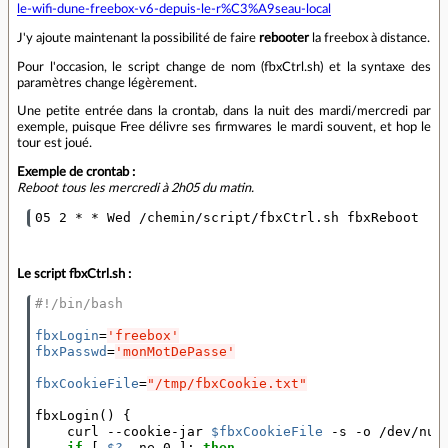
le-wifi-dune-freebox-v6-depuis-le-r%C3%A9seau-local
J'y ajoute maintenant la possibilité de faire
rebooter
la freebox à distance.
Pour l'occasion, le script change de nom (fbxCtrl.sh) et la syntaxe des
paramètres change légèrement.
Une petite entrée dans la crontab, dans la nuit des mardi/mercredi par
exemple, puisque Free délivre ses firmwares le mardi souvent, et hop le
tour est joué.
Exemple de crontab :
Reboot tous les mercredi à 2h05 du matin.
Le script fbxCtrl.sh :
#!/bin/bash
fbxLogin
=
'freebox'
fbxPasswd
=
'monMotDePasse'
fbxCookieFile
=
"/tmp/fbxCookie.txt"
fbxLogin
()
{
    curl --cookie-jar 
$fbxCookieFile
 -s -o /dev/nul
if
[
$?
 -ne 0 
]
; 
then