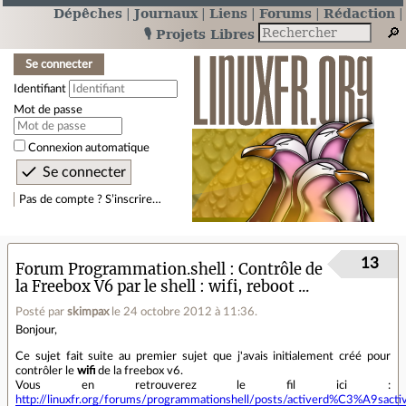
Dépêches
Journaux
Liens
Forums
Rédaction
🎙️ Projets Libres
Se connecter
Identifiant
Mot de passe
Connexion automatique
Pas de compte ? S’inscrire…
13
Forum Programmation.shell
Contrôle de
la Freebox V6 par le shell : wifi, reboot ...
Posté par
skimpax
le 24 octobre 2012 à 11:36
.
Bonjour,
Ce sujet fait suite au premier sujet que j'avais initialement créé pour
contrôler le
wifi
de la freebox v6.
Vous en retrouverez le fil ici :
http://linuxfr.org/forums/programmationshell/posts/activerd%C3%A9sacti