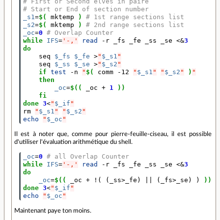
# First or Second elves in paire
# Start or End of section number
_s1
=
$(
 mktemp 
)
# 1st range sections list
_s2
=
$(
 mktemp 
)
# 2nd range sections list
_oc
=
0
# Overlap Counter
while
IFS
=
'-,'
read
 -r _fs _fe _ss _se <
&
3
do
    seq 
$_fs
$_fe
 >
"
$_s1
"
    seq 
$_ss
$_se
 >
"
$_s2
"
if
test
 -n 
"
$(
 comm -12 
"
$_s1
"
"
$_s2
"
)
"
then
_oc
=
$((
 _oc 
+
1
))
fi
done
3
<
"
$_if
"
rm 
"
$_s1
"
"
$_s2
"
echo
"
$_oc
"
Il est à noter que, comme pour pierre-feuille-ciseau, il est possible
d'utiliser l'évaluation arithmétique du shell.
_oc
=
0
# all Overlap Counter
while
IFS
=
'-,'
read
 -r _fs _fe _ss _se <
&
3
do
_oc
=
$((
 _oc 
+
 !
(
(
_ss>_fe
)
||
(
_fs>_se
)
)
))
done
3
<
"
$_if
"
echo
"
$_oc
"
Maintenant paye ton moins.