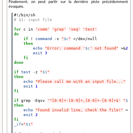
Finalement, on peut partir sur la dernière piste précédemment
évoquée.
#!/bin/sh
# $1: input file
for
 c in 
'comm'
'grep'
'seq'
'test'
do
if
 ! 
command
 -v 
"
$c
"
 >/dev/null

then
echo
"Error: command '
$c
' not found"
 >
&
2
exit
3
fi
done
if
test
 -z 
"
$1
"
then
echo
"Please call me with an input file..."
 >
&
exit
1
fi
if
 grep -Eqsv 
'^[0-9]+-[0-9]+,[0-9]+-[0-9]+$'
"
$1
"
then
echo
"Found invalid line, check the file!"
 >
&
2
exit
2
fi
_if
=
"
$1
"