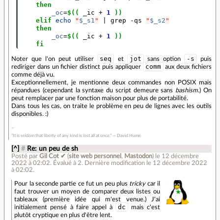
then
_oc
=
$((
 _ic 
+
1
))
elif
echo
"
$_s1
"
|
 grep -qs 
"
$_s2
"
then
_oc
=
$((
 _ic 
+
1
))
fi
seq
jot
-s
Noter que l'on peut utiliser
et
sans option
puis
comm
rediriger dans un fichier distinct puis appliquer
aux deux fichiers
comme déjà vu.
Exceptionnellement, je mentionne deux commandes non POSIX mais
répandues (cependant la syntaxe du script demeure sans
bashism
.) On
peut remplacer par une fonction maison pour plus de portabilité.
Dans tous les cas, on traite le problème en peu de lignes avec les outils
disponibles. :)
“It is seldom that liberty of any kind is lost all at once.” ― David Hume
[^]
#
Re: un peu de sh
Posté par
Gil Cot ✔
(
site web personnel
,
Mastodon
)
le 12 décembre
2022 à 02:02
.
Évalué à
2
.
Dernière modification le 12 décembre 2022
à 02:02.
Pour la seconde partie ce fut un peu plus
tricky
car il
faut trouver un moyen de comparer deux listes ou
tableaux (première idée qui m'est venue.) J'ai
dc
initialement pensé à faire appel à
mais c'est
plutôt cryptique en plus d'être lent.