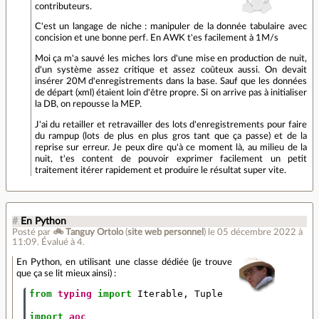
contributeurs.
C'est un langage de niche : manipuler de la donnée tabulaire avec
concision et une bonne perf. En AWK t'es facilement à 1M/s
Moi ça m'a sauvé les miches lors d'une mise en production de nuit,
d'un système assez critique et assez coûteux aussi. On devait
insérer 20M d'enregistrements dans la base. Sauf que les données
de départ (xml) étaient loin d'être propre. Si on arrive pas à initialiser
la DB, on repousse la MEP.
J'ai du retailler et retravailler des lots d'enregistrements pour faire
du rampup (lots de plus en plus gros tant que ça passe) et de la
reprise sur erreur. Je peux dire qu'à ce moment là, au milieu de la
nuit, t'es content de pouvoir exprimer facilement un petit
traitement itérer rapidement et produire le résultat super vite.
#
En Python
Posté par
🚲 Tanguy Ortolo
(
site web personnel
)
le 05 décembre 2022 à
11:09
.
Évalué à
4
.
En Python, en utilisant une classe dédiée (je trouve
que ça se lit mieux ainsi) :
from
typing
import
Iterable
,
Tuple
import
aoc