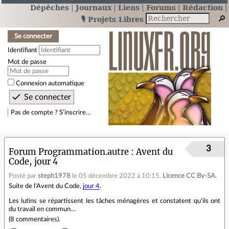
Dépêches
Journaux
Liens
Forums
Rédaction
🎙️ Projets Libres
Se connecter
Identifiant
Mot de passe
Connexion automatique
Pas de compte ? S’inscrire…
3
Forum Programmation.autre
Avent du
Code, jour 4
Posté par
steph1978
le 05 décembre 2022 à 10:15
.
Licence CC By‑SA.
Suite de l'Avent du Code,
jour 4
.
Les lutins se répartissent les tâches ménagères et constatent qu'ils ont
du travail en commun…
(
8 commentaires
).