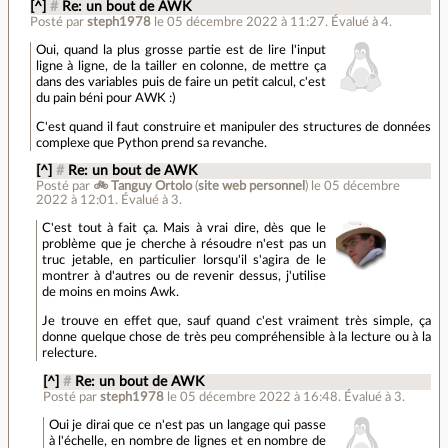
[^]
#
Re: un bout de AWK
Posté par
steph1978
le 05 décembre 2022 à 11:27
.
Évalué à
4
.
Oui, quand la plus grosse partie est de lire l'input
ligne à ligne, de la tailler en colonne, de mettre ça
dans des variables puis de faire un petit calcul, c'est
du pain béni pour AWK :)
C'est quand il faut construire et manipuler des structures de données
complexe que Python prend sa revanche.
[^]
#
Re: un bout de AWK
Posté par
🚲 Tanguy Ortolo
(
site web personnel
)
le 05 décembre
2022 à 12:01
.
Évalué à
3
.
C'est tout à fait ça. Mais à vrai dire, dès que le
problème que je cherche à résoudre n'est pas un
truc jetable, en particulier lorsqu'il s'agira de le
montrer à d'autres ou de revenir dessus, j'utilise
de moins en moins Awk.
Je trouve en effet que, sauf quand c'est vraiment très simple, ça
donne quelque chose de très peu compréhensible à la lecture ou à la
relecture.
[^]
#
Re: un bout de AWK
Posté par
steph1978
le 05 décembre 2022 à 16:48
.
Évalué à
3
.
Oui je dirai que ce n'est pas un langage qui passe
à l'échelle, en nombre de lignes et en nombre de