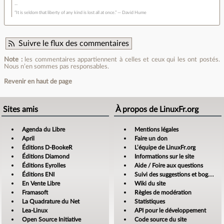
“It is seldom that liberty of any kind is lost all at once.” ― David Hume
Suivre le flux des commentaires
Note :
les commentaires appartiennent à celles et ceux qui les ont postés.
Nous n’en sommes pas responsables.
Revenir en haut de page
Sites amis
À propos de LinuxFr.org
Agenda du Libre
Mentions légales
April
Faire un don
Éditions D-BookeR
L’équipe de LinuxFr.org
Éditions Diamond
Informations sur le site
Éditions Eyrolles
Aide / Foire aux questions
Éditions ENI
Suivi des suggestions et bogues
En Vente Libre
Wiki du site
Framasoft
Règles de modération
La Quadrature du Net
Statistiques
Lea-Linux
API pour le développement
Open Source Initiative
Code source du site