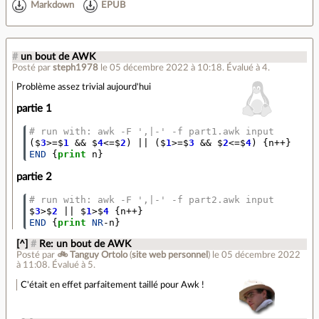
Markdown
EPUB
#
un bout de AWK
Posté par
steph1978
le 05 décembre 2022 à 10:18
.
Évalué à
4
.
Problème assez trivial aujourd'hui
partie 1
# run with: awk -F ',|-' -f part1.awk input
(
$
3
>=$
1
&&
$
4
<=$
2
)
||
(
$
1
>=$
3
&&
$
2
<=$
4
)
{
n
++
}
END
{
print
n
}
partie 2
# run with: awk -F ',|-' -f part2.awk input
$
3
>$
2
||
$
1
>$
4
{
n
++
}
END
{
print
NR
-
n
}
[^]
#
Re: un bout de AWK
Posté par
🚲 Tanguy Ortolo
(
site web personnel
)
le 05 décembre 2022
à 11:08
.
Évalué à
5
.
C'était en effet parfaitement taillé pour Awk !