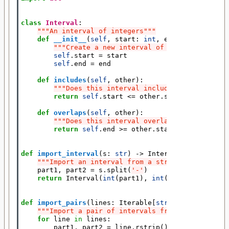
class
Interval
:
"""An interval of integers"""
def
__init__
(
self
,
start
:
int
,
end
:
int
):
"""Create a new interval of integers, from
self
.
start
=
start
self
.
end
=
end
def
includes
(
self
,
other
):
"""Does this interval include the other on
return
self
.
start
<=
other
.
start
and
self
.
def
overlaps
(
self
,
other
):
"""Does this interval overlap the other on
return
self
.
end
>=
other
.
start
and
self
.
st
def
import_interval
(
s
:
str
)
->
Interval
:
"""Import an interval from a string such as "2
part1
,
part2
=
s
.
split
(
'-'
)
return
Interval
(
int
(
part1
),
int
(
part2
))
def
import_pairs
(
lines
:
Iterable
[
str
])
->
Iterable
"""Import a pair of intervals from a line such
for
line
in
lines
:
part1
,
part2
=
line
.
rstrip
()
.
split
(
','
)