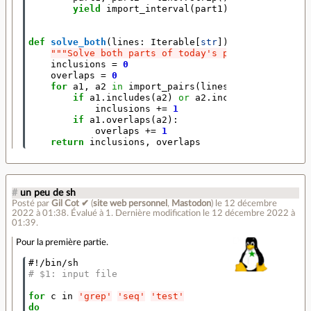
yield
import_interval
(
part1
),
import_inter
def
solve_both
(
lines
:
Iterable
[
str
])
->
Tuple
[
int
,
"""Solve both parts of today's puzzle"""
inclusions
=
0
overlaps
=
0
for
a1
,
a2
in
import_pairs
(
lines
):
if
a1
.
includes
(
a2
)
or
a2
.
includes
(
a1
):
inclusions
+=
1
if
a1
.
overlaps
(
a2
):
overlaps
+=
1
return
inclusions
,
overlaps
#
un peu de sh
Posté par
Gil Cot ✔
(
site web personnel
,
Mastodon
)
le 12 décembre
2022 à 01:38
.
Évalué à
1
.
Dernière modification le 12 décembre 2022 à
01:39.
Pour la première partie.
#!/bin/sh
# $1: input file
for
 c in 
'grep'
'seq'
'test'
do