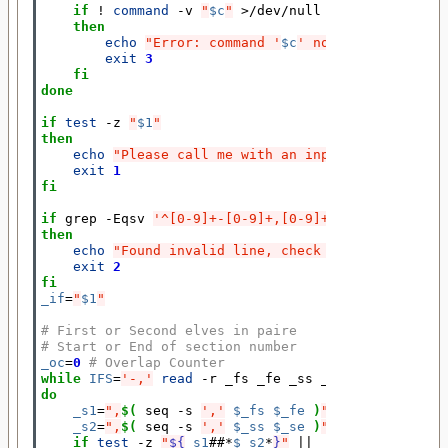
if
 ! 
command
 -v 
"
$c
"
 >/dev/null

then
echo
"Error: command '
$c
' not found"
 >
&
2
exit
3
fi
done
if
test
 -z 
"
$1
"
then
echo
"Please call me with an input file..."
 >
&
exit
1
fi
if
 grep -Eqsv 
'^[0-9]+-[0-9]+,[0-9]+-[0-9]+$'
"
$1
"
then
echo
"Found invalid line, check the file!"
 >
&
2
exit
2
fi
_if
=
"
$1
"
# First or Second elves in paire
# Start or End of section number
_oc
=
0
# Overlap Counter
while
IFS
=
'-,'
read
 -r _fs _fe _ss _se <
&
3
do
_s1
=
",
$(
 seq -s 
','
$_fs
$_fe
)
"
# 1st range s
_s2
=
",
$(
 seq -s 
','
$_ss
$_se
)
"
# 2nd range s
if
test
 -z 
"
${
_s1
##*
$_s2
*
}
"
||