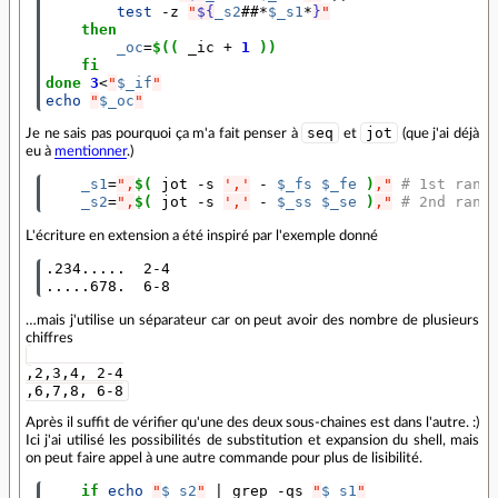
test
 -z 
"
${
_s2
##*
$_s1
*
}
"
then
_oc
=
$((
 _ic 
+
1
))
fi
done
3
<
"
$_if
"
echo
"
$_oc
"
seq
jot
Je ne sais pas pourquoi ça m'a fait penser à
et
(que j'ai déjà
eu à
mentionner
.)
_s1
=
",
$(
 jot -s 
','
 - 
$_fs
$_fe
)
,"
# 1st rang
_s2
=
",
$(
 jot -s 
','
 - 
$_ss
$_se
)
,"
# 2nd rang
L'écriture en extension a été inspiré par l'exemple donné
.234.....  2-4

.....678.  6-8
…mais j'utilise un séparateur car on peut avoir des nombre de plusieurs
chiffres
,2,3,4, 2-4
,6,7,8, 6-8
Après il suffit de vérifier qu'une des deux sous-chaines est dans l'autre. :)
Ici j'ai utilisé les possibilités de substitution et expansion du shell, mais
on peut faire appel à une autre commande pour plus de lisibilité.
if
echo
"
$_s2
"
|
 grep -qs 
"
$_s1
"