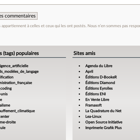
 des commentaires
appartiennent à celles et ceux qui les ont postés. Nous n’en sommes pas respo
e
s (tags) populaires
Sites amis
ligence_artificielle
Agenda du Libre
ds_modèles_de_langage
April
fication
Éditions D-BookeR
istration_française
Éditions Diamond
_coding
Éditions Eyrolles
-unis
Éditions ENI
ce
En Vente Libre
alisme
Framasoft
auffement_climatique
La Quadrature du Net
center
Lea-Linux
ême-droite
Open Source Initiative
cule
Imprimerie Grafik Plus