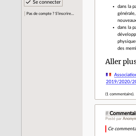
dans la p
générale,
Pas de compte ? S’inscrire…
nouveaux
dans la p
développe
physiques
des membr
Aller plu
Association
2019/2020/20
(
1 commentaire
).
#
Commentair
Posté par
Anony
Ce commentai