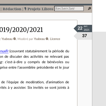
Rédaction
🎙️ Projets Libres
avr.
 2019/2020/2021
22
2021
37
t
Ysabeau 🧶
.
Modéré par
Ysabeau 🧶
.
Licence
inuxFr
(couvrant statutairement la période du
n de discuter des activités ne relevant pas
rg
: c’est‑à‑dire y compris de bénévoles ou
rise entre l’assemblée précédente et le jour
 de l’équipe de modération, d’animation de
tés à y assister. Six invités se sont joints à