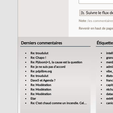
Suivre le flux
Note :
les commentaires 
Revenir en haut de pag
Derniers commentaires
Étiquette
Re: troudulut
intel
Re: Chapo !
gran
Re: P(doom)=1, la cause est la question
merdi
Re: je ne suis pas d’accord
admin
Re: pdplibre.org
vibe
Re: troudulut
états
Davx5 et Agenda ?
fran
Re: Modération
capit
Re: Modération
réch
Re: Modération
data
Etar
extr
Re: C'est chaud comme un incendie. Cela m'enrage!
cani