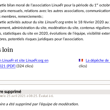
artie bilan moral de l’association LinuxFr pour la période du 1ᵉʳ oc
 prix mensuels, relations avec les autres associations, communication 
 membres, remerciements ;
artie activités autour du site
LinuxFr.org
entre le 18 février 2020 au 
ment, administration du site, modération du site, contenus réguliers
, statistiques du site en 2020, évolutions de l’équipe, visibilité exte
es, potentiels risques juridiques pour l’association.
s loin
 LinuxFr et site LinuxFr.org en
La dépêche de
21 (PDF)
(324 clics)
clics)
e supprimé
me
le 25 avril 2021 à 08:25
.
Évalué à
6
.
re a été supprimé par l’équipe de modération.