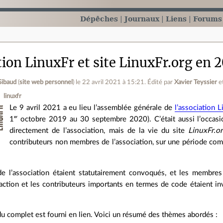
Dépêches
Journaux
Liens
Forums
tion LinuxFr et site LinuxFr.org en
Sibaud
(
site web personnel
)
le 22 avril 2021 à 15:21
.
Édité par
Xavier Teyssier
e
linuxfr
Le 9 avril 2021 a eu lieu l’assemblée générale de
l’association L
1ᵉʳ octobre 2019 au 30 septembre 2020). C’était aussi l’occasio
directement de l’association, mais de la vie du site
LinuxFr.o
contributeurs non membres de l’association, sur une période comp
 l’association étaient statutairement convoqués, et les membres
action et les contributeurs importants en termes de code étaient invi
u complet est fourni en lien. Voici un résumé des thèmes abordés :