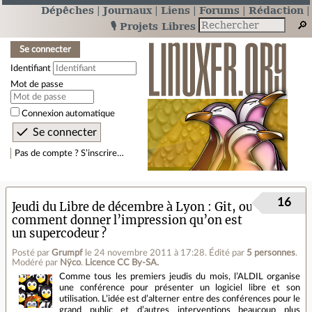
Dépêches
Journaux
Liens
Forums
Rédaction
🎙️ Projets Libres
Se connecter
Identifiant
Mot de passe
Connexion automatique
Pas de compte ? S’inscrire…
16
Jeudi du Libre de décembre à Lyon : Git, ou
comment donner l’impression qu’on est
un supercodeur ?
Posté par
Grumpf
le 24 novembre 2011 à 17:28
.
Édité par
5 personnes
.
Modéré par
Nÿco
.
Licence CC By‑SA.
Comme tous les premiers jeudis du mois, l’ALDIL organise
une conférence pour présenter un logiciel libre et son
utilisation. L’idée est d’alterner entre des conférences pour le
grand public et d’autres interventions beaucoup plus