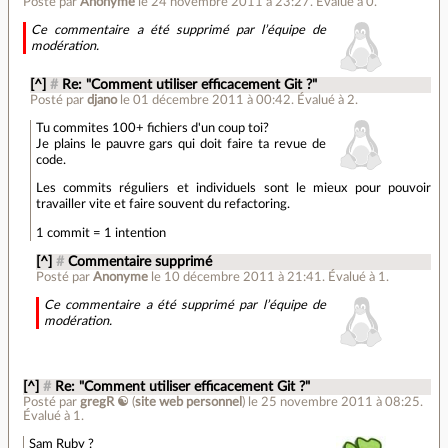
Posté par
Anonyme
le 24 novembre 2011 à 23:27
.
Évalué à
0
.
Ce commentaire a été supprimé par l’équipe de
modération.
[^]
#
Re: "Comment utiliser efficacement Git ?"
Posté par
djano
le 01 décembre 2011 à 00:42
.
Évalué à
2
.
Tu commites 100+ fichiers d'un coup toi?
Je plains le pauvre gars qui doit faire ta revue de
code.
Les commits réguliers et individuels sont le mieux pour pouvoir
travailler vite et faire souvent du refactoring.
1 commit = 1 intention
[^]
#
Commentaire supprimé
Posté par
Anonyme
le 10 décembre 2011 à 21:41
.
Évalué à
1
.
Ce commentaire a été supprimé par l’équipe de
modération.
[^]
#
Re: "Comment utiliser efficacement Git ?"
Posté par
gregR ☯
(
site web personnel
)
le 25 novembre 2011 à 08:25
.
Évalué à
1
.
Sam Ruby ?