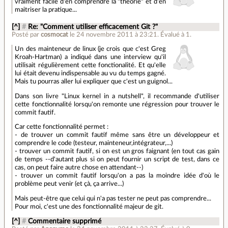
vraiment facile d'en comprendre la "théorie" et d'en
maitriser la pratique...
[^]
#
Re: "Comment utiliser efficacement Git ?"
Posté par
cosmocat
le 24 novembre 2011 à 23:21
.
Évalué à
1
.
Un des mainteneur de linux (je crois que c'est Greg
Kroah-Hartman) a indiqué dans une interview qu'il
utilisait régulièrement cette fonctionalité. Et qu'elle
lui était devenu indispensable au vu du temps gagné.
Mais tu pourras aller lui expliquer que c'est un guignol...
Dans son livre "Linux kernel in a nutshell", il recommande d'utiliser
cette fonctionnalité lorsqu'on remonte une régression pour trouver le
commit fautif.
Car cette fonctionnalité permet :
- de trouver un commit fautif même sans être un développeur et
comprendre le code (testeur, mainteneur,intégrateur,...)
- trouver un commit fautif, si on est un gros faignant (en tout cas gain
de temps --d'autant plus si on peut fournir un script de test, dans ce
cas, on peut faire autre chose en attendant--)
- trouver un commit fautif lorsqu'on a pas la moindre idée d'où le
problème peut venir (et çà, ça arrive...)
Mais peut-être que celui qui n'a pas tester ne peut pas comprendre...
Pour moi, c'est une des fonctionnalité majeur de git.
[^]
#
Commentaire supprimé