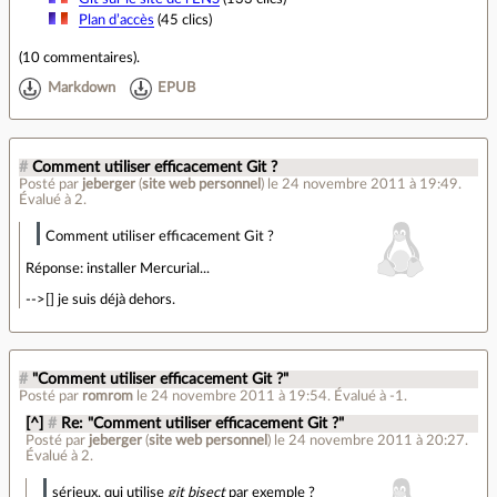
Plan d’accès
(45 clics)
(
10 commentaires
).
Markdown
EPUB
#
Comment utiliser efficacement Git ?
Posté par
jeberger
(
site web personnel
)
le 24 novembre 2011 à 19:49
.
Évalué à
2
.
Comment utiliser efficacement Git ?
Réponse: installer Mercurial...
-->[] je suis déjà dehors.
#
"Comment utiliser efficacement Git ?"
Posté par
romrom
le 24 novembre 2011 à 19:54
.
Évalué à
-1
.
[^]
#
Re: "Comment utiliser efficacement Git ?"
Posté par
jeberger
(
site web personnel
)
le 24 novembre 2011 à 20:27
.
Évalué à
2
.
sérieux, qui utilise
git bisect
par exemple ?