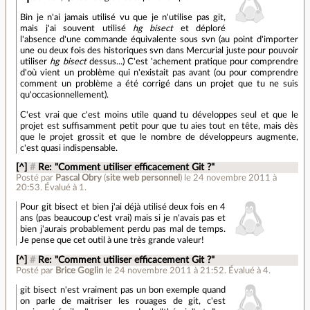
Bin je n'ai jamais utilisé vu que je n'utilise pas git,
mais j'ai souvent utilisé
hg bisect
et déploré
l'absence d'une commande équivalente sous svn (au point d'importer
une ou deux fois des historiques svn dans Mercurial juste pour pouvoir
utiliser
hg bisect
dessus...) C'est 'achement pratique pour comprendre
d'où vient un problème qui n'existait pas avant (ou pour comprendre
comment un problème a été corrigé dans un projet que tu ne suis
qu'occasionnellement).
C'est vrai que c'est moins utile quand tu développes seul et que le
projet est suffisamment petit pour que tu aies tout en tête, mais dès
que le projet grossit et que le nombre de développeurs augmente,
c'est quasi indispensable.
[^]
#
Re: "Comment utiliser efficacement Git ?"
Posté par
Pascal Obry
(
site web personnel
)
le 24 novembre 2011 à
20:53
.
Évalué à
1
.
Pour git bisect et bien j'ai déjà utilisé deux fois en 4
ans (pas beaucoup c'est vrai) mais si je n'avais pas et
bien j'aurais probablement perdu pas mal de temps.
Je pense que cet outil à une très grande valeur!
[^]
#
Re: "Comment utiliser efficacement Git ?"
Posté par
Brice Goglin
le 24 novembre 2011 à 21:52
.
Évalué à
4
.
git bisect n'est vraiment pas un bon exemple quand
on parle de maitriser les rouages de git, c'est