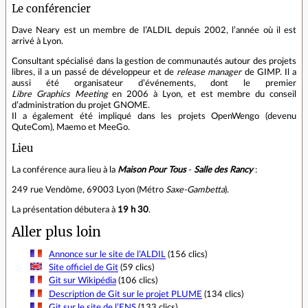
Le conférencier
Dave Neary est un membre de l’ALDIL depuis 2002, l’année où il est
arrivé à Lyon.
Consultant spécialisé dans la gestion de communautés autour des projets
libres, il a un passé de développeur et de
release manager
de GIMP. Il a
aussi été organisateur d’événements, dont le premier
Libre Graphics Meeting
en 2006 à Lyon, et est membre du conseil
d’administration du projet GNOME.
Il a également été impliqué dans les projets OpenWengo (devenu
QuteCom), Maemo et MeeGo.
Lieu
La conférence aura lieu à la
Maison Pour Tous
-
Salle des Rancy
:
249 rue Vendôme, 69003 Lyon (Métro
Saxe‐Gambetta
).
La présentation débutera à
19 h 30
.
Aller plus loin
Annonce sur le site de l’ALDIL
(156 clics)
Site officiel de Git
(59 clics)
Git sur Wikipédia
(106 clics)
Description de Git sur le projet PLUME
(134 clics)
Git sur le site de l’ENS
(133 clics)