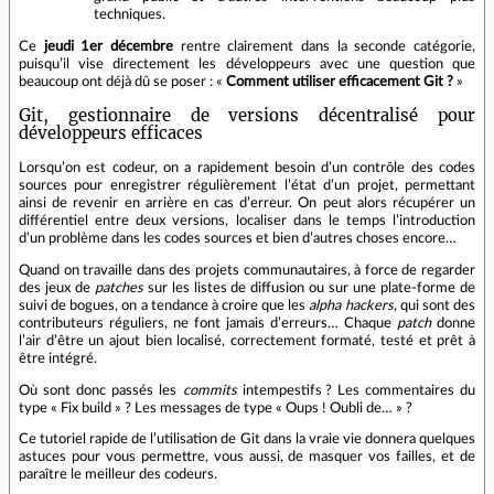
techniques.
Ce
jeudi 1er décembre
rentre clairement dans la seconde catégorie,
puisqu’il vise directement les développeurs avec une question que
beaucoup ont déjà dû se poser : «
Comment utiliser efficacement Git ?
»
Git, gestionnaire de versions décentralisé pour
développeurs efficaces
Lorsqu’on est codeur, on a rapidement besoin d’un contrôle des codes
sources pour enregistrer régulièrement l’état d’un projet, permettant
ainsi de revenir en arrière en cas d’erreur. On peut alors récupérer un
différentiel entre deux versions, localiser dans le temps l’introduction
d’un problème dans les codes sources et bien d’autres choses encore…
Quand on travaille dans des projets communautaires, à force de regarder
des jeux de
patches
sur les listes de diffusion ou sur une plate‐forme de
suivi de bogues, on a tendance à croire que les
alpha hackers
, qui sont des
contributeurs réguliers, ne font jamais d’erreurs… Chaque
patch
donne
l’air d’être un ajout bien localisé, correctement formaté, testé et prêt à
être intégré.
Où sont donc passés les
commits
intempestifs ? Les commentaires du
type « Fix build » ? Les messages de type « Oups ! Oubli de… » ?
Ce tutoriel rapide de l’utilisation de Git dans la vraie vie donnera quelques
astuces pour vous permettre, vous aussi, de masquer vos failles, et de
paraître le meilleur des codeurs.