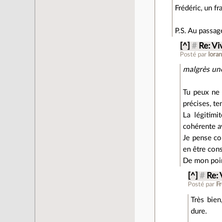
Frédéric, un f
P.S. Au passag
[^]
#
Re: Vi
Posté par
lora
malgrès une
Tu peux ne 
précises, te
La légitimi
cohérente av
Je pense com
en être cons
De mon point
[^]
#
Re: 
Posté par
F
Très bien
dure.