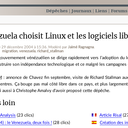
Dépêches
Journaux
Liens
Forums
uela choisit Linux et les logiciels li
e 29 décembre 2004 à 15:36
.
Modéré par
Jaimé Ragnagna
.
migration
venezuela
richard_stallman
gouvernement vénézuélien se dirige rapidement vers l’adoption du logi
struire son indépendance technologique et ce malgré les campagnes 
M
: annonce de Chavez fin septembre, visite de Richard Stallman au
centres. Ça bouge pas mal côté libre dans ce pays, et plus largement 
i aussi à Christophe Amalvy d'avoir proposé cette dépêche.
s loin
Analysis
(23 clics)
Article Risal
(27
) : le Venezuela, deux fois !
(28 clics)
Création des i