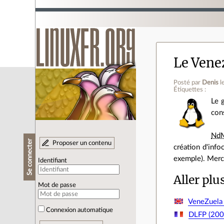
Le Venez
Posté par
Denis
l
Étiquettes :
Le 
con
Nd
Se connecter
Proposer un contenu
création d'info
exemple). Merc
Identifiant
Aller plu
Mot de passe
VeneZuela 
Connexion automatique
DLFP (2004