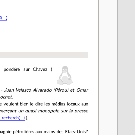
...)
us pondéré sur Chavez (
s - Juan Velasco Alvarado (Pérou) et Omar
nochet
.
e veulent bien le dire les médias locaux aux
exerçant un quasi-monopole sur la presse
echerch(...)
).
pagnie pétrolières aux mains des Etats-Unis?