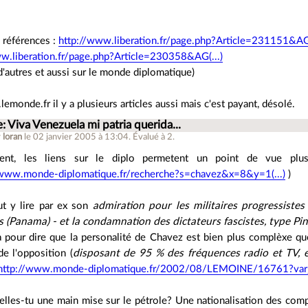
 références :
http://www.liberation.fr/page.php?Article=231151&AG(
w.liberation.fr/page.php?Article=230358&AG(...)
a d'autres et aussi sur le monde diplomatique)
emonde.fr il y a plusieurs articles aussi mais c'est payant, désolé.
: Viva Venezuela mi patria querida...
r
loran
le 02 janvier 2005 à 13:04
.
Évalué à
2
.
ment, les liens sur le diplo permetent un point de vue pl
/www.monde-diplomatique.fr/recherche?s=chavez&x=8&y=1(...)
)
t y lire par ex son
admiration pour les militaires progressiste
os (Panama) - et la condamnation des dictateurs fascistes, type Pi
a pour dire que la personalité de Chavez est bien plus complèxe qu
e l'opposition (
disposant de 95 % des fréquences radio et TV, 
http://www.monde-diplomatique.fr/2002/08/LEMOINE/16761?var_r
elles-tu une main mise sur le pétrole? Une nationalisation des com