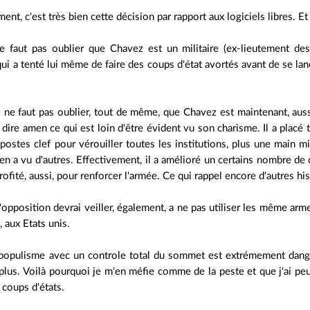
ent, c'est très bien cette décision par rapport aux logiciels libres. Et
e faut pas oublier que Chavez est un militaire (ex-lieutement des 
ui a tenté lui même de faire des coups d'état avortés avant de se lance
l ne faut pas oublier, tout de même, que Chavez est maintenant, aussi,
 dire amen ce qui est loin d'être évident vu son charisme. Il a placé
 postes clef pour vérouiller toutes les institutions, plus une main 
e en a vu d'autres. Effectivement, il a amélioré un certains nombre de 
profité, aussi, pour renforcer l'armée. Ce qui rappel encore d'autres his
 l'opposition devrai veiller, également, a ne pas utiliser les même a
, aux Etats unis.
populisme avec un controle total du sommet est extrémement dangeu
 plus. Voilà pourquoi je m'en méfie comme de la peste et que j'ai peu
 coups d'états.