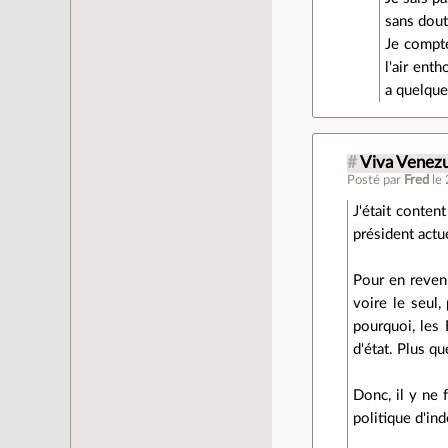
sans dout
Je compte
l'air enth
a quelque
#
Viva Venezue
Posté par
Fred
le
J'était conten
président actue
Pour en reveni
voire le seul,
pourquoi, les
d'état. Plus q
Donc, il y ne 
politique d'in