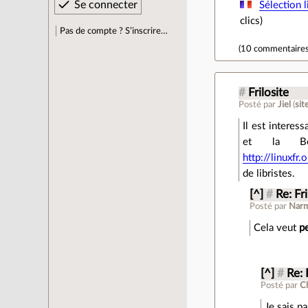
Sélection l
clics)
Pas de compte ? S’inscrire…
(
10 commentaire
#
Frilosite
Posté par
Jiel
(
sit
Il est interes
et la Bel
http://linuxf
de libristes.
[^]
#
Re: Fri
Posté par
Nar
Cela veut
p
[^]
#
Re: 
Posté par
C
Je sais p