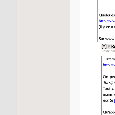
Quelques
http://ww
(Il y en 
Sur www.l
[^]
#
Re
Posté pa
Juste
http:/
On peu
Torrij
Tout ç
mains d
écrite
Qu'app