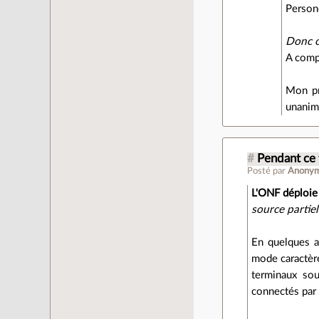
Person
Donc c
A compa
Mon pr
unanim
#
Pendant ce 
Posté par
Anony
L'ONF déploie 
source partie
En quelques a
mode caractère
terminaux so
connectés par 