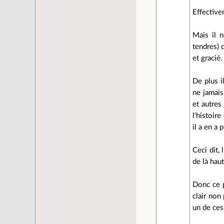
Effectivem
Mais il n
tendres) q
et gracié.
De plus i
ne jamais
et autres
l'histoir
il a en a 
Ceci dit,
de là haut
Donc ce 
clair non
un de ces