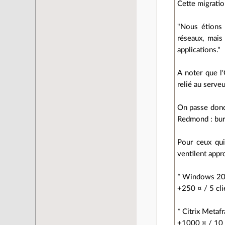
Cette migratio
"Nous étions 
réseaux, mais
applications."
A noter que l
relié au serve
On passe donc
Redmond : bure
Pour ceux qui
ventilent appr
* Windows 200
+250 ¤ / 5 cl
* Citrix Metaf
+1000 ¤ / 10 