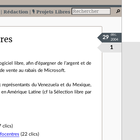
Rédaction
🎙️ Projets Libres
déc.
bres
29
2004
1
ciel libre, afin d’épargner de l’argent et de
de vente au rabais de Microsoft.
x représentants du Venezuela et du Mexique,
en Amérique Latine (cf la Sélection libre par
 clics)
nfocentres
(22 clics)