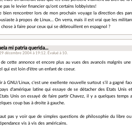
e pas le levier financier qu'ont certains lobbyistes!
 bien rencontrer lors de mon prochain voyage la direction des parc
ousiaste à propos de Linux... On verra, mais il est vrai que les militan
 chose à faire pour ceux qui se débrouillent en espagnol ?
la mi patria querida...
 29 décembre 2004 à 19:12
.
Évalué à
10
.
t de cette annonce et encore plus au vues des avancés malgrès une c
l qui est loin d'être un enfant de coeur.
r à GNU/Linux, c'est une exellente nouvelle surtout s'il a gagné fac
 pays d'amérique latine qui essaye de se détacher des Etats Unis et
 Etats Unis on essayé de faire partir Chavez, il y a quelques temp
uelques coup bas à droite à gauche.
faut pas y voir que de simples questions de philosophie du libre ou
dépendance vis à vis des américains.