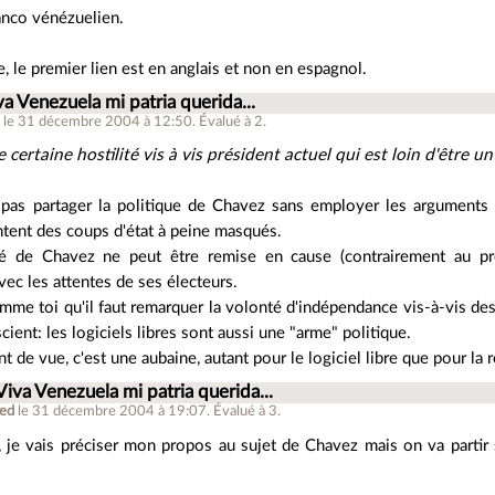
ranco vénézuelien.
e, le premier lien est en anglais et non en espagnol.
va Venezuela mi patria querida...
n
le 31 décembre 2004 à 12:50
.
Évalué à
2
.
 certaine hostilité vis à vis président actuel qui est loin d'être u
pas partager la politique de Chavez sans employer les arguments
ntent des coups d'état à peine masqués.
té de Chavez ne peut être remise en cause (contrairement au prés
ec les attentes de ses électeurs.
me toi qu'il faut remarquer la volonté d'indépendance vis-à-vis des 
cient: les logiciels libres sont aussi une "arme" politique.
 de vue, c'est une aubaine, autant pour le logiciel libre que pour la 
Viva Venezuela mi patria querida...
red
le 31 décembre 2004 à 19:07
.
Évalué à
3
.
, je vais préciser mon propos au sujet de Chavez mais on va partir 