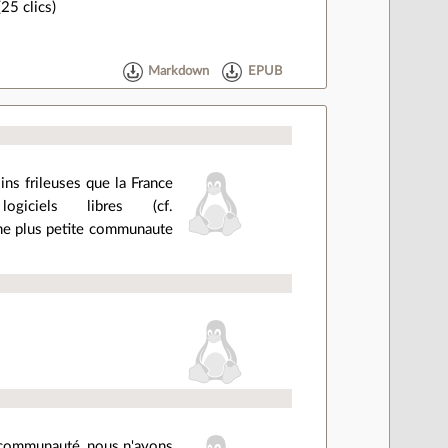
25 clics)
Markdown
EPUB
ins frileuses que la France
ciels libres (cf.
 une plus petite communaute
la communauté, nous n'avons