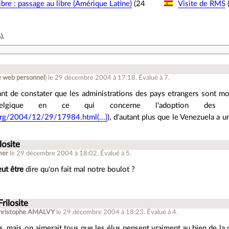
ibre : passage au libre (Amérique Latine)
(24
Visite de RMS
(
s
).
e web personnel
)
le 29 décembre 2004 à 17:18
.
Évalué à
7
.
sant de constater que les administrations des pays etrangers sont mo
gique en ce qui concerne l'adoption des logi
r.org/2004/12/29/17984.html(...)
), d'autant plus que le Venezuela a
losite
mer
le 29 décembre 2004 à 18:02
.
Évalué à
5
.
eut être
dire qu'on fait mal notre boulot ?
Frilosite
hristophe AMALVY
le 29 décembre 2004 à 18:23
.
Évalué à
4
.
as, mais on aimerait tous que les élus pensent vraiment au bien de 