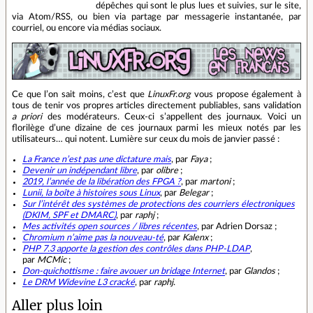
dépêches qui sont le plus lues et suivies, sur le site,
via Atom/RSS, ou bien via partage par messagerie instantanée, par
courriel, ou encore via médias sociaux.
Ce que l’on sait moins, c’est que
LinuxFr.org
vous propose également à
tous de tenir vos propres articles directement publiables, sans validation
a priori
des modérateurs. Ceux‐ci s’appellent des journaux. Voici un
florilège d’une dizaine de ces journaux parmi les mieux notés par les
utilisateurs… qui notent. Lumière sur ceux du mois de janvier passé :
La France n’est pas une dictature mais
, par
Faya
;
Devenir un indépendant libre
, par
olibre
;
2019, l’année de la libération des FPGA ?
, par
martoni
;
Lunii, la boîte à histoires sous Linux
, par
Belegar
;
Sur l’intérêt des systèmes de protections des courriers électroniques
(DKIM, SPF et DMARC)
, par
raphj
;
Mes activités open sources / libres récentes
, par Adrien Dorsaz ;
Chromium n’aime pas la nouveau‐té
, par
Kalenx
;
PHP 7.3 apporte la gestion des contrôles dans PHP-LDAP
,
par
MCMic
;
Don‐quichottisme : faire avouer un bridage Internet
, par
Glandos
;
Le DRM Widevine L3 cracké
, par
raphj
.
Aller plus loin