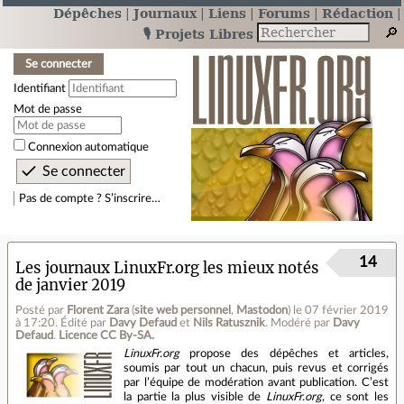
Dépêches
Journaux
Liens
Forums
Rédaction
🎙️ Projets Libres
Se connecter
Identifiant
Mot de passe
Connexion automatique
Pas de compte ? S’inscrire…
14
Les journaux LinuxFr.org les mieux notés
de janvier 2019
Posté par
Florent Zara
(
site web personnel
,
Mastodon
)
le 07 février 2019
à 17:20
.
Édité par
Davy Defaud
et
Nils Ratusznik
.
Modéré par
Davy
Defaud
.
Licence CC By‑SA.
LinuxFr.org
propose des dépêches et articles,
soumis par tout un chacun, puis revus et corrigés
par l’équipe de modération avant publication. C’est
la partie la plus visible de
LinuxFr.org
, ce sont les