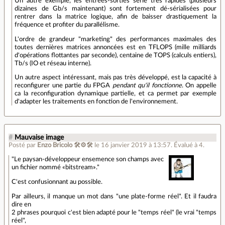
Un autre exemple, les entrées-sorties série très rapides (plusieurs
dizaines de Gb/s maintenant) sont fortement dé-sérialisées pour
rentrer dans la matrice logique, afin de baisser drastiquement la
fréquence et profiter du parallélisme.
L'ordre de grandeur "marketing" des performances maximales des
toutes dernières matrices annoncées est en TFLOPS (mille milliards
d'opérations flottantes par seconde), centaine de TOPS (calculs entiers),
Tb/s (IO et réseau interne).
Un autre aspect intéressant, mais pas très développé, est la capacité à
reconfigurer une partie du FPGA
pendant qu'il fonctionne
. On appelle
ca la reconfiguration dynamique partielle, et ca permet par exemple
d'adapter les traitements en fonction de l'environnement.
#
Mauvaise image
Posté par
Enzo Bricolo 🛠⚙🛠
le 16 janvier 2019 à 13:57
.
Évalué à
4
.
"Le paysan-développeur ensemence son champs avec
un fichier nommé «bitstream»."
C'est confusionnant au possible.
Par ailleurs, il manque un mot dans "une plate-forme réel". Et il faudra
dire en
2 phrases pourquoi c'est bien adapté pour le "temps réel" (le vrai "temps
réel",