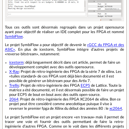
Tous ces outils sont désormais regroupés dans un projet opensource
ayant pour objectif de réaliser un IDE complet pour les FPGA et nommé
SymbiFlow
.
Le projet SymbiFlow a pour objectif de devenir le
«GCC du FPGA et des
ASIC»
. En plus de icestorm, SymbiFlow intègre d’autres projets de
«reverse-bitstream», notamment:
icestorm
: déjà longuement décrit dans cet article, permet de faire un
développement complet avec des outils opensource.
X-Ray
: Projet de rétro-ingénierie des FPGA de la série 7 de xilinx. Les
«tuiles standard» de ces FPGA sont déjà bien documenté et il est
possible de générer un bitstream pour des Artix 7.
Trellis
: Projet de rétro-ingénierie des FPGA
ECP5
de Lattice. Toute la
matrice a été documenté, et il est désormais possible de faire un projet
pour ECP5 de bout en bout avec des outils open-source.
2064
: Projet de rétro-ingénierie des FPGA XC2064 de xilinx. Bon ce
projet peut être considéré comme anecdotique puisque il vise à
reverser le premier fpga de Xilinx du début des années 80 : le
xc2064
.
Le projet SymbiFlow est un projet encore «en travaux» mais il permet de
tracer une voie et fournir des outils permettant de faire la retro-
ingénierie d’autres FPGA. Comme on le voit dans les différents projets