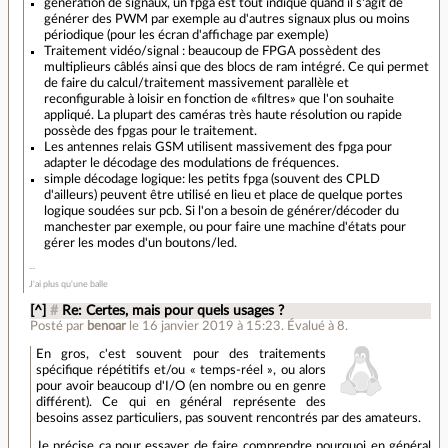
génération de signaux, un fpga est tout indiqué quand il s'agit de
générer des PWM par exemple au d'autres signaux plus ou moins
périodique (pour les écran d'affichage par exemple)
Traitement vidéo/signal : beaucoup de FPGA possèdent des
multiplieurs câblés ainsi que des blocs de ram intégré. Ce qui permet
de faire du calcul/traitement massivement parallèle et
reconfigurable à loisir en fonction de «filtres» que l'on souhaite
appliqué. La plupart des caméras très haute résolution ou rapide
possède des fpgas pour le traitement.
Les antennes relais GSM utilisent massivement des fpga pour
adapter le décodage des modulations de fréquences.
simple décodage logique: les petits fpga (souvent des CPLD
d'ailleurs) peuvent être utilisé en lieu et place de quelque portes
logique soudées sur pcb. Si l'on a besoin de générer/décoder du
manchester par exemple, ou pour faire une machine d'états pour
gérer les modes d'un boutons/led.
J'ai plus qu'une balle
[^]
#
Re: Certes, mais pour quels usages ?
Posté par
benoar
le 16 janvier 2019 à 15:23
.
Évalué à
8
.
En gros, c'est souvent pour des traitements
spécifique répétitifs et/ou « temps-réel », ou alors
pour avoir beaucoup d'I/O (en nombre ou en genre
différent). Ce qui en général représente des
besoins assez particuliers, pas souvent rencontrés par des amateurs.
Je précise ça pour essayer de faire comprendre pourquoi en général