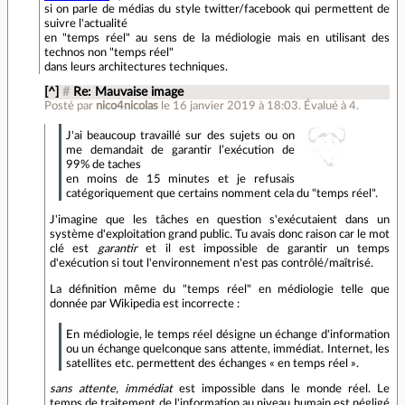
si on parle de médias du style twitter/facebook qui permettent de
suivre l'actualité
en "temps réel" au sens de la médiologie mais en utilisant des
technos non "temps réel"
dans leurs architectures techniques.
[^]
#
Re: Mauvaise image
Posté par
nico4nicolas
le 16 janvier 2019 à 18:03
.
Évalué à
4
.
J'ai beaucoup travaillé sur des sujets ou on
me demandait de garantir l’exécution de
99% de taches
en moins de 15 minutes et je refusais
catégoriquement que certains nomment cela du "temps réel".
J'imagine que les tâches en question s'exécutaient dans un
système d'exploitation grand public. Tu avais donc raison car le mot
clé est
garantir
et il est impossible de garantir un temps
d'exécution si tout l'environnement n'est pas contrôlé/maîtrisé.
La définition même du "temps réel" en médiologie telle que
donnée par Wikipedia est incorrecte :
En médiologie, le temps réel désigne un échange d'information
ou un échange quelconque sans attente, immédiat. Internet, les
satellites etc. permettent des échanges « en temps réel ».
sans attente, immédiat
est impossible dans le monde réel. Le
temps de traitement de l'information au niveau humain est négligé