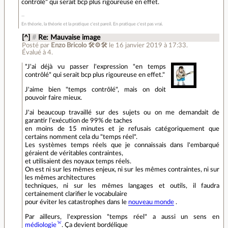
contrôlé" qui serait bcp plus rigoureuse en effet.
En théorie, la théorie et la pratique c'est pareil. En pratique c'est pas vrai.
[^]
#
Re: Mauvaise image
Posté par
Enzo Bricolo 🛠⚙🛠
le 16 janvier 2019 à 17:33
.
Évalué à
4
.
"J'ai déjà vu passer l'expression "en temps
contrôlé" qui serait bcp plus rigoureuse en effet."
J'aime bien "temps contrôlé", mais on doit
pouvoir faire mieux.
J'ai beaucoup travaillé sur des sujets ou on me demandait de
garantir l’exécution de 99% de taches
en moins de 15 minutes et je refusais catégoriquement que
certains nomment cela du "temps réel".
Les systèmes temps réels que je connaissais dans l'embarqué
géraient de véritables contraintes,
et utilisaient des noyaux temps réels.
On est ni sur les mêmes enjeux, ni sur les mêmes contraintes, ni sur
les mêmes architectures
techniques, ni sur les mêmes langages et outils, il faudra
certainement clarifier le vocabulaire
pour éviter les catastrophes dans le
nouveau monde
.
Par ailleurs, l'expression "temps réel" a aussi un sens en
médiologie
. Ça devient bordélique