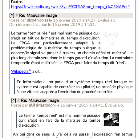
l'autre.
https://fr.wikipedia.org/wiki/Syst%C3%A8me_temps_r%C3%A9el
[^]
#
Re: Mauvaise image
Posté par
nico4nicolas
le 16 janvier 2019 à 14:29
.
Évalué à
3
.
Dernière modification le 16 janvier 2019 à 14:31.
Le terme "temps réel" est mal nommé puisque qu'il
s'agit en fait de la maitrise du temps d'exécution.
Le FPGA est particulièrement adapté à la
problématique de la maîtrise du temps puisque la
donnée/le signal va passer à travers un chemin défini et maîtrisé. Le
plus long chemin sera donc le temps garanti d'exécution. La contrainte
temporelle étant maîtrisée, le FPGA peut faire du temps dit "réel".
Wikipedia
a dit :
En informatique, on parle d'un système temps réel lorsque ce
système est capable de contrôler (ou piloter) un procédé physique
à une vitesse adaptée à l'évolution du procédé contrôlé.
[^]
#
Re: Mauvaise image
Posté par
gUI
(
Mastodon
)
le 16 janvier 2019 à 14:41
.
Évalué à
6
.
Le terme "temps réel" est mal nommé puisque
qu'il s'agit en fait de la maitrise du temps
d'exécution.
Ah oui dans ce sens là. J'ai déjà vu passer l'expression "en temps