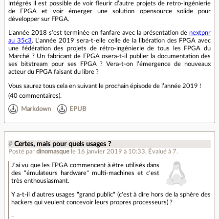
intégrés il est possible de voir fleurir d’autre projets de retro-ingénierie
de FPGA et voir émerger une solution opensource solide pour
développer sur FPGA.
L’année 2018 s’est terminée en fanfare avec la présentation de
nextpnr
au 35c3
. L’année 2019 sera-t-elle celle de la libération des FPGA avec
une fédération des projets de rétro-ingénierie de tous les FPGA du
Marché ? Un fabricant de FPGA osera-t-il publier la documentation des
ses bitstream pour ses FPGA ? Vera-t-on l’émergence de nouveaux
acteur du FPGA faisant du libre ?
Vous saurez tous cela en suivant le prochain épisode de l’année 2019 !
(
40 commentaires
).
Markdown
EPUB
#
Certes, mais pour quels usages ?
Posté par
dinomasque
le 16 janvier 2019 à 10:33
.
Évalué à
7
.
J'ai vu que les FPGA commencent à être utilisés dans
des "émulateurs hardware" multi-machines et c'est
très enthousiasmant.
Y a-t-il d'autres usages "grand public" (c'est à dire hors de la sphère des
hackers qui veulent concevoir leurs propres processeurs) ?