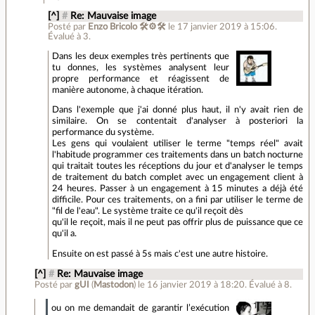
[^]
#
Re: Mauvaise image
Posté par
Enzo Bricolo 🛠⚙🛠
le 17 janvier 2019 à 15:06
.
Évalué à
3
.
Dans les deux exemples très pertinents que
tu donnes, les systèmes analysent leur
propre performance et réagissent de
manière autonome, à chaque itération.
Dans l'exemple que j'ai donné plus haut, il n'y avait rien de
similaire. On se contentait d'analyser à posteriori la
performance du système.
Les gens qui voulaient utiliser le terme "temps réel" avait
l'habitude programmer ces traitements dans un batch nocturne
qui traitait toutes les réceptions du jour et d'analyser le temps
de traitement du batch complet avec un engagement client à
24 heures. Passer à un engagement à 15 minutes a déjà été
difficile. Pour ces traitements, on a fini par utiliser le terme de
"fil de l'eau". Le système traite ce qu'il reçoit dès
qu'il le reçoit, mais il ne peut pas offrir plus de puissance que ce
qu'il a.
Ensuite on est passé à 5s mais c'est une autre histoire.
[^]
#
Re: Mauvaise image
Posté par
gUI
(
Mastodon
)
le 16 janvier 2019 à 18:20
.
Évalué à
8
.
ou on me demandait de garantir l’exécution