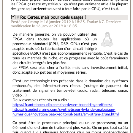
les FPGA ça reste mystérieux : ça n'est pas vraiment utile à la plupart
des gens (qui arrivent souvent à tout faire par le CPU), c'est tout.
[^]
#
Re: Certes, mais pour quels usages ?
Posté par
Jimmy
le 16 janvier 2019 à 18:35
.
Évalué à
7
.
Dernière
modification le 16 janvier 2019 à 18:35.
De manière générale, on va pouvoir utiliser des
FPGA dans toutes les applications où un
processeur standard (CPU, DSP, GPU) n'est pas
adapté, mais où la fabrication d'un circuit intégré
spécifique (ASIC) n'est pas économiquement rentable. C'est le cas de
tous les marchés de niche, et ca progresse avec le coût faramineux
des circuits intégrés les plus fins.
Le FPGA sera plus cher à l'unité, mais sans investissement initial,
donc adapté aux petites et moyennes séries.
C'est une technologie très présente dans le domaine des systèmes
embarqués, des infrastructures réseau (routage de paquets), du
traitement de signal en temps-réel (audio, radar, télécom, sonar,
vidéo …)
Deux exemples récents en audio :
https://fr.antelopeaudio.com/hardware-based-fpga-effects/
https://fr.audiofanzine.com/synthetiseur-hybride-analogique-
numerique/novation/peak/editorial/tests/am-stram-gram.html
Ca peut être le processeur principal, ou un co-processeur, ou un
élément d'une chaîne de traitement plus vaste. Ou un peu tout ca à la
fois quand il y a plusieurs fonctions plus ou moins indépendantes