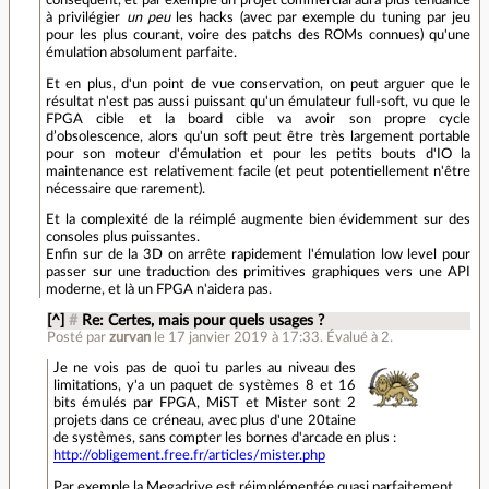
à privilégier
un peu
les hacks (avec par exemple du tuning par jeu
pour les plus courant, voire des patchs des ROMs connues) qu'une
émulation absolument parfaite.
Et en plus, d'un point de vue conservation, on peut arguer que le
résultat n'est pas aussi puissant qu'un émulateur full-soft, vu que le
FPGA cible et la board cible va avoir son propre cycle
d’obsolescence, alors qu'un soft peut être très largement portable
pour son moteur d'émulation et pour les petits bouts d'IO la
maintenance est relativement facile (et peut potentiellement n'être
nécessaire que rarement).
Et la complexité de la réimplé augmente bien évidemment sur des
consoles plus puissantes.
Enfin sur de la 3D on arrête rapidement l'émulation low level pour
passer sur une traduction des primitives graphiques vers une API
moderne, et là un FPGA n'aidera pas.
[^]
#
Re: Certes, mais pour quels usages ?
Posté par
zurvan
le 17 janvier 2019 à 17:33
.
Évalué à
2
.
Je ne vois pas de quoi tu parles au niveau des
limitations, y'a un paquet de systèmes 8 et 16
bits émulés par FPGA, MiST et Mister sont 2
projets dans ce créneau, avec plus d'une 20taine
de systèmes, sans compter les bornes d'arcade en plus :
http://obligement.free.fr/articles/mister.php
Par exemple la Megadrive est réimplémentée quasi parfaitement.