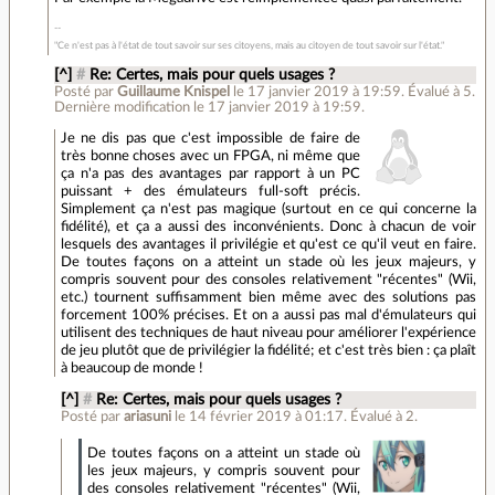
"Ce n'est pas à l'état de tout savoir sur ses citoyens, mais au citoyen de tout savoir sur l'état."
[^]
#
Re: Certes, mais pour quels usages ?
Posté par
Guillaume Knispel
le 17 janvier 2019 à 19:59
.
Évalué à
5
.
Dernière modification le 17 janvier 2019 à 19:59.
Je ne dis pas que c'est impossible de faire de
très bonne choses avec un FPGA, ni même que
ça n'a pas des avantages par rapport à un PC
puissant + des émulateurs full-soft précis.
Simplement ça n'est pas magique (surtout en ce qui concerne la
fidélité), et ça a aussi des inconvénients. Donc à chacun de voir
lesquels des avantages il privilégie et qu'est ce qu'il veut en faire.
De toutes façons on a atteint un stade où les jeux majeurs, y
compris souvent pour des consoles relativement "récentes" (Wii,
etc.) tournent suffisamment bien même avec des solutions pas
forcement 100% précises. Et on a aussi pas mal d'émulateurs qui
utilisent des techniques de haut niveau pour améliorer l'expérience
de jeu plutôt que de privilégier la fidélité; et c'est très bien : ça plaît
à beaucoup de monde !
[^]
#
Re: Certes, mais pour quels usages ?
Posté par
ariasuni
le 14 février 2019 à 01:17
.
Évalué à
2
.
De toutes façons on a atteint un stade où
les jeux majeurs, y compris souvent pour
des consoles relativement "récentes" (Wii,