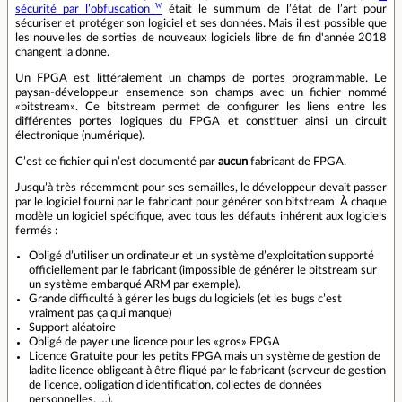
sécurité par l’obfuscation
était le summum de l’état de l’art pour
sécuriser et protéger son logiciel et ses données. Mais il est possible que
les nouvelles de sorties de nouveaux logiciels libre de fin d'année 2018
changent la donne.
Un FPGA est littéralement un champs de portes programmable. Le
paysan-développeur ensemence son champs avec un fichier nommé
«bitstream». Ce bitstream permet de configurer les liens entre les
différentes portes logiques du FPGA et constituer ainsi un circuit
électronique (numérique).
C’est ce fichier qui n’est documenté par
aucun
fabricant de FPGA.
Jusqu’à très récemment pour ses semailles, le développeur devait passer
par le logiciel fourni par le fabricant pour générer son bitstream. À chaque
modèle un logiciel spécifique, avec tous les défauts inhérent aux logiciels
fermés :
Obligé d’utiliser un ordinateur et un système d’exploitation supporté
officiellement par le fabricant (impossible de générer le bitstream sur
un système embarqué ARM par exemple).
Grande difficulté à gérer les bugs du logiciels (et les bugs c’est
vraiment pas ça qui manque)
Support aléatoire
Obligé de payer une licence pour les «gros» FPGA
Licence Gratuite pour les petits FPGA mais un système de gestion de
ladite licence obligeant à être fliqué par le fabricant (serveur de gestion
de licence, obligation d’identification, collectes de données
personnelles, …).