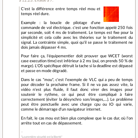
à 12:23
.
Évalué à
7
.
C'est la différence entre temps réel mou et
temps réel dure.
Example : la boucle de pilotage d'une
commande de vol électrique. c'est une fonction appelé 250 fois
par seconde, soit 4 ms de traitement. Le temps est fixe pour la
simplicité et cela colle avec les théories sur le traitement du
signal. La contrainte simple, quoi qu'il se passe le traitement ne
dois jamais dépasser 4 ms.
Pour faire ça, l'équipementier doit prouver que WCET (worst
case execution time) est inférieur à 2 ms (oui, on prends 50 % de
marge). L'OS spécifique détruit la tache si la deadline est dépassé
et passe en mode dégradé.
Dans le cas "mou", c'est l'exemple de VLC qui a peu de temps
pour décoder la prochaine frame. Si il ne va pas assez vite, la
vidéo n'est plus fluide, il faut donc virer des images pour
soutenir le rythme, ce qui peut être compliqué à faire
correctement (éviter la désynchro son/images,…). Le problème
peut être ponctuelle avec une charge cpu ou IO qui varie,
comme le démarrage d'un navigateur internet.
En fait, le cas mou est bien plus complexe que le cas dur, où l'on
arrête tout en cas de dépassement.
"La première sécurité est la liberté"