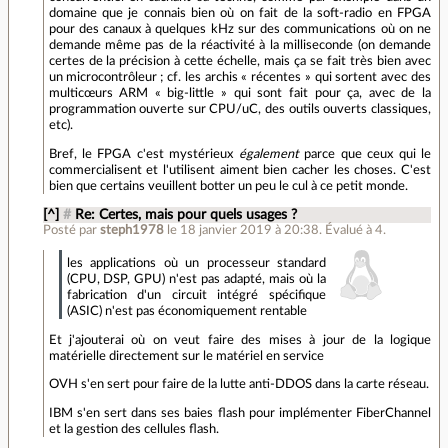
domaine que je connais bien où on fait de la soft-radio en FPGA
pour des canaux à quelques kHz sur des communications où on ne
demande même pas de la réactivité à la milliseconde (on demande
certes de la précision à cette échelle, mais ça se fait très bien avec
un microcontrôleur ; cf. les archis « récentes » qui sortent avec des
multicœurs ARM « big-little » qui sont fait pour ça, avec de la
programmation ouverte sur CPU/uC, des outils ouverts classiques,
etc).
Bref, le FPGA c'est mystérieux
également
parce que ceux qui le
commercialisent et l'utilisent aiment bien cacher les choses. C'est
bien que certains veuillent botter un peu le cul à ce petit monde.
[^]
#
Re: Certes, mais pour quels usages ?
Posté par
steph1978
le 18 janvier 2019 à 20:38
.
Évalué à
4
.
les applications où un processeur standard
(CPU, DSP, GPU) n'est pas adapté, mais où la
fabrication d'un circuit intégré spécifique
(ASIC) n'est pas économiquement rentable
Et j'ajouterai où on veut faire des mises à jour de la logique
matérielle directement sur le matériel en service
OVH s'en sert pour faire de la lutte anti-DDOS dans la carte réseau.
IBM s'en sert dans ses baies flash pour implémenter FiberChannel
et la gestion des cellules flash.