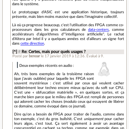
dans le système.
Le prototypage d'ASIC est une application historique, toujours
présente, mais bien moins massive que dans l'imaginaire collectif.
Là où ça progresse beaucoup, c'est l'utilisation des FPGA comme co-
processeurs dans les gros calculateurs de
data-centers
, comme
accélérateurs d'algorithmes d'"intelligence artificielle". Le rachat
d'Altera par Intel il y a quelques années est d'ailleurs un signe fort
dans
cette direction
.
[^]
#
Re: Certes, mais pour quels usages ?
Posté par
benoar
le 17 janvier 2019 à 12:36
.
Évalué à
9
.
Deux exemples récents en audio :
Ah, très bons exemples de la troisième raison
(que j'avais oubliée) pour laquelle les FPGA sont
souvent mystérieux : c'est utilisé par ceux qui veulent cacher
délibérément leur techno encore mieux qu'avec du soft sur CPU.
C'est une « obfuscation matérielle », en quelques sortes, et ça
marche bien parce que le milieu des FPGA est rempli de personnes
qui adorent cacher les choses (modulo ceux qui essayent de libérer
ce domaine, comme évoqué dans ce journal).
Dire qu'on a besoin de FPGA pour traiter de l'audio, comme dans
ton exemple, c'est du gros bullshit. C'est
uniquement
pour cacher
leurs algos, c'est tout. Ça sert également à avoir un avantage
concurrentiel en cachant sa techno, comme par exemple dans un