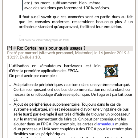
etc.) tournent suffisamment bien même
avec des solutions pas forcement 100% précises.
Il faut aussi savoir que ces avancées sont en partie dues au fait
que les consoles modernes ressemblent beaucoup plus à un
ordinateur standard qu’auparavant, facilitant leur émulation.
Écrit en Bépo selon l’orthographe de 1990
[^]
#
Re: Certes, mais pour quels usages ?
Posté par
martoni
(
site web personnel
,
Mastodon
)
le 16 janvier 2019 à
13:19
.
Évalué à
10
.
L'utilisation en «émulateurs hardware» est loin
d'être la première application des FPGA.
On peut avoir par exemple :
Adaptation de périphériques «custom» dans un système embarqué.
Certain composant ont des bus de communication non standard, ou
nécessite un décodage d'adresse spécifique. Un fpga est parfait pour
ça.
Ajout de périphérique supplémentaire. Toujours dans le cas de
système embarqué, s'il est nécessaire d'avoir une vingtaine de bus
série (uart) par exemple il est très difficile de trouver un processeur
sur le marché permettant de faire ça. On peut par conséquent les
ajouter dans un FPGA. Par exemple, les cartes d'
armadeus
munies
d'un processeur i.MX sont couplées à des FPGA pour les rendre plus
flexibles sur les périphériques.