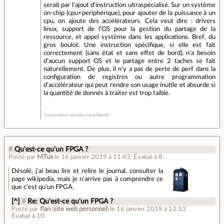
serait par l'ajout d'instruction ultraspécialisé. Sur un système
on-chip (cpu+periphérique), pour ajouter de la puissance à un
cpu, on ajoute des accélérateurs. Cela veut dire : drivers
linux, support de l'OS pour la gestion du partage de la
ressource, et appel système dans les applications. Bref, du
gros boulot. Une instruction spécifique, si elle est fait
correctement (sans état et sans effet de bord), n'a besoin
d'aucun support OS et le partage entre 2 taches se fait
naturellement. De plus, il n'y a pas de perte de perf dans la
configuration de registres ou autre programmation
d'accélérateur qui peut rendre son usage inutile et absurde si
la quantité de donnés à traiter est trop faible.
"La première sécurité est la liberté"
#
Qu'est-ce qu'un FPGA ?
Posté par
MTux
le 16 janvier 2019 à 11:43
.
Évalué à
8
.
Désolé, j'ai beau lire et relire le journal, consulter la
page wikipedia, mais je n'arrive pas à comprendre ce
que c'est qu'un FPGA.
[^]
#
Re: Qu'est-ce qu'un FPGA ?
Posté par
flan
(
site web personnel
)
le 16 janvier 2019 à 12:33
.
Évalué à
10
.