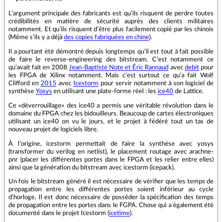
L’argument principale des fabricants est qu’ils risquent de perdre toutes
crédibilités en matière de sécurité auprès des clients militaires
notamment. Et qu’ils risquent d’être plus facilement copié par les chinois
(Même s’ils y a déjà
des copies fabriquées en chine
).
Il a pourtant été démontré depuis longtemps qu’il est tout à fait possible
de faire le reverse-engineering des bitstream. C’est notamment ce
qu’avait fait en 2008
Jean-Baptiste Note et Éric Rannaud
avec
debit
pour
les FPGA de Xilinx notamment. Mais c’est surtout ce qu’a fait Wolf
Clifford en
2015
avec
Icestorm
pour servir notamment à son logiciel de
synthèse
Yosys
en utilisant une plate-forme réel : les
ice40
de Lattice.
Ce «déverrouillage» des ice40 a permis une véritable révolution dans le
domaine du FPGA chez les bidouilleurs. Beaucoup de cartes électroniques
utilisant un ice40 on vu le jours, et le projet à fédéré tout un tas de
nouveau projet de logiciels libre.
À l’origine, icestorm permettait de faire la synthèse avec yosys
(transformer du verilog en netlist), le placement routage avec arachne-
pnr (placer les différentes portes dans le FPGA et les relier entre elles)
ainsi que la génération du bitstream avec icestorm (icepack).
Un fois le bitstream généré il est nécessaire de vérifier que les temps de
propagation entre les différentes portes soient inférieur au cycle
d’horloge. Il est donc nécessaire de posséder la spécification des temps
de propagation entre les portes dans le FGPA. Chose qui a également été
documenté dans le projet Icestorm (
icetime
).