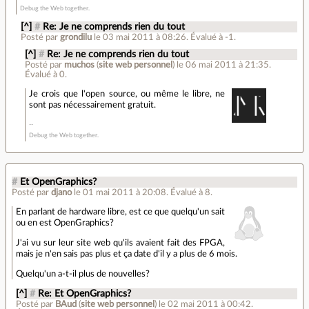
Debug the Web together.
[^]
#
Re: Je ne comprends rien du tout
Posté par
grondilu
le 03 mai 2011 à 08:26
.
Évalué à
-1
.
[^]
#
Re: Je ne comprends rien du tout
Posté par
muchos
(
site web personnel
)
le 06 mai 2011 à 21:35
.
Évalué à
0
.
Je crois que l'open source, ou même le libre, ne
sont pas nécessairement gratuit.
Debug the Web together.
#
Et OpenGraphics?
Posté par
djano
le 01 mai 2011 à 20:08
.
Évalué à
8
.
En parlant de hardware libre, est ce que quelqu'un sait
ou en est OpenGraphics?
J'ai vu sur leur site web qu'ils avaient fait des FPGA,
mais je n'en sais pas plus et ça date d'il y a plus de 6 mois.
Quelqu'un a-t-il plus de nouvelles?
[^]
#
Re: Et OpenGraphics?
Posté par
BAud
(
site web personnel
)
le 02 mai 2011 à 00:42
.