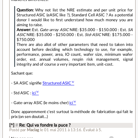
Question:
Why not list the NRE estimate and per unit price for
Structured ASIC (eASIC like ?), Standard Cell ASIC ? As a potential
donor I would like to first understand how much money you are
aiming to raise.
Answer:
Est.
Gate-array ASIC
NRE: $35.000 - $150.000 : Est.
SA
ASIC
NRE: $35.000 - $250.000 : Est.
Std-ASIC
NRE: $175.000 -
$750.000
There are also allot of other parameters that need to taken into
account before deciding which technology to use, for example,
performance, power, area, IO count, wafer size, minimum wafer
order, est. annual volumes, respin risk management, signal
integrity and of course a very important item, unit-cost.
Sachant que:
- SA ASIC signifie
Structured ASIC
- Std ASIC :
ici
- Gate-array ASIC (le moins cher)
ici
Donc apparemment c'est surtout la méthode de fabrication qui fait le
prix (on sen doutait...)
[^]
#
Re: Qui va fondre la puce ?
Posté par
Maclag
le 01 mai 2011 à 13:16
.
Évalué à
5
.