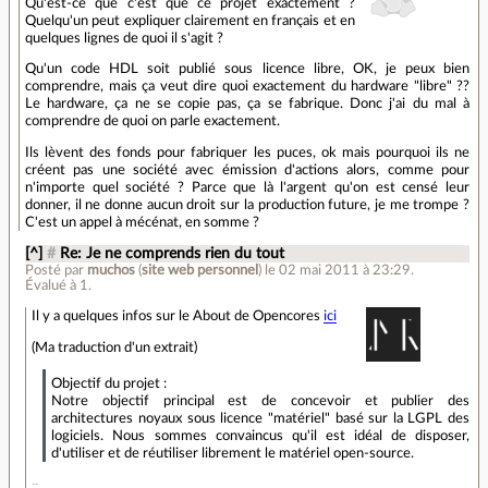
Qu'est-ce que c'est que ce projet exactement ?
Quelqu'un peut expliquer clairement en français et en
quelques lignes de quoi il s'agit ?
Qu'un code HDL soit publié sous licence libre, OK, je peux bien
comprendre, mais ça veut dire quoi exactement du hardware "libre" ??
Le hardware, ça ne se copie pas, ça se fabrique. Donc j'ai du mal à
comprendre de quoi on parle exactement.
Ils lèvent des fonds pour fabriquer les puces, ok mais pourquoi ils ne
créent pas une société avec émission d'actions alors, comme pour
n'importe quel société ? Parce que là l'argent qu'on est censé leur
donner, il ne donne aucun droit sur la production future, je me trompe ?
C'est un appel à mécénat, en somme ?
[^]
#
Re: Je ne comprends rien du tout
Posté par
muchos
(
site web personnel
)
le 02 mai 2011 à 23:29
.
Évalué à
1
.
Il y a quelques infos sur le About de Opencores
ici
(Ma traduction d'un extrait)
Objectif du projet :
Notre objectif principal est de concevoir et publier des
architectures noyaux sous licence "matériel" basé sur la LGPL des
logiciels. Nous sommes convaincus qu'il est idéal de disposer,
d'utiliser et de réutiliser librement le matériel open-source.