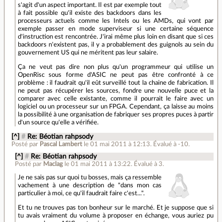
s'agit d'un aspect important. Il est par exemple tout
à fait possible qu'il existe des backdoors dans les
processeurs actuels comme les Intels ou les AMDs, qui vont par
exemple passer en mode superviseur si une certaine séquence
d'instruction est rencontrée. J'irai même plus loin en disant que si ces
backdoors n'existent pas, il y a probablement des guignols au sein du
gouvernement US qui ne méritent pas leur salaire.
Ça ne veut pas dire non plus qu'un programmeur qui utilise un
OpenRisc sous forme d'ASIC ne peut pas être confronté à ce
problème : il faudrait qu'il eût surveillé tout la chaine de fabrication. Il
ne peut pas récupérer les sources, fondre une nouvelle puce et la
comparer avec celle existante, comme il pourrait le faire avec un
logiciel ou un processeur sur un FPGA. Cependant, ça laisse au moins
la possibilité à une organisation de fabriquer ses propres puces à partir
d'un source qu'elle a vérifiée.
[^]
#
Re: Béotian rahpsody
Posté par
Pascal Lambert
le 01 mai 2011 à 12:13
.
Évalué à
-10
.
[^]
#
Re: Béotian rahpsody
Posté par
Maclag
le 01 mai 2011 à 13:22
.
Évalué à
3
.
Je ne sais pas sur quoi tu bosses, mais ça ressemble
vachement à une description de "dans mon cas
particulier à moi, ce qu'il faudrait faire c'est...".
Et tu ne trouves pas ton bonheur sur le marché. Et je suppose que si
tu avais vraiment du volume à proposer en échange, vous auriez pu