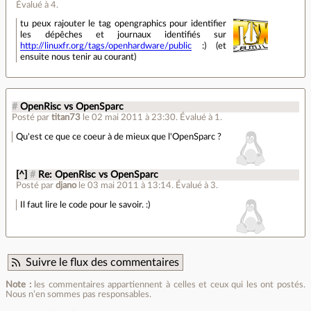
Évalué à
4
.
tu peux rajouter le tag opengraphics pour identifier
les dépêches et journaux identifiés sur
http://linuxfr.org/tags/openhardware/public
:) (et
ensuite nous tenir au courant)
#
OpenRisc vs OpenSparc
Posté par
titan73
le 02 mai 2011 à 23:30
.
Évalué à
1
.
Qu'est ce que ce coeur à de mieux que l'OpenSparc ?
[^]
#
Re: OpenRisc vs OpenSparc
Posté par
djano
le 03 mai 2011 à 13:14
.
Évalué à
3
.
Il faut lire le code pour le savoir. :)
Suivre le flux des commentaires
Note :
les commentaires appartiennent à celles et ceux qui les ont postés.
Nous n’en sommes pas responsables.