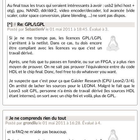
Au final tous les trucs qui seraient intéressants à avoir : usb2 (ehci host +
otg), gpu, NAND, ddr/ddr2, video encoder/decoder, lcd avancée (vide
scaler, color space conversion, plane blending, ...) ne sont pas dispos.
[^]
#
Re: GPL/LGPL
Posté par
SebastienV
le 01 mai 2011 à 18:45
.
Évalué à
3
.
Si je ne me trompe pas, les licences GPL/LGPL
s'arrêtent à la netlist. Dans ce cas, tu dois encore
être compliant avec les licences vu que c'est un
travail dérivé.
Après, une fois que tu passes en fondrie, ou sur un FPGA, y a plus rien
moyen de prouver. On ne sait pas prouver l'équivalence entre du code
HDL et le chip final. Donc, feel free to do whatever you want.
Je suspecte que c'est pour ça que Gaisler Research (CPU Leon2/3/4).
On arrêté de lacher les sources pour le LEON4. Malgré le fait que le
Leon3 soit GPL, personne n'a émis de travail dérivé (les sources HDL
étant internes), on sort avec un chip fini et voilà, plus de GPL.
#
Je ne comprends rien du tout
Posté par
grondilu
le 01 mai 2011 à 16:28
.
Évalué à
4
.
et la FAQ ne m'aide pas beaucoup.