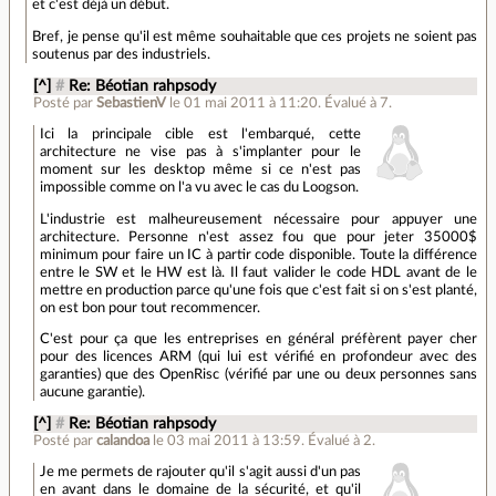
et c'est déjà un début.
Bref, je pense qu'il est même souhaitable que ces projets ne soient pas
soutenus par des industriels.
[^]
#
Re: Béotian rahpsody
Posté par
SebastienV
le 01 mai 2011 à 11:20
.
Évalué à
7
.
Ici la principale cible est l'embarqué, cette
architecture ne vise pas à s'implanter pour le
moment sur les desktop même si ce n'est pas
impossible comme on l'a vu avec le cas du Loogson.
L'industrie est malheureusement nécessaire pour appuyer une
architecture. Personne n'est assez fou que pour jeter 35000$
minimum pour faire un IC à partir code disponible. Toute la différence
entre le SW et le HW est là. Il faut valider le code HDL avant de le
mettre en production parce qu'une fois que c'est fait si on s'est planté,
on est bon pour tout recommencer.
C'est pour ça que les entreprises en général préfèrent payer cher
pour des licences ARM (qui lui est vérifié en profondeur avec des
garanties) que des OpenRisc (vérifié par une ou deux personnes sans
aucune garantie).
[^]
#
Re: Béotian rahpsody
Posté par
calandoa
le 03 mai 2011 à 13:59
.
Évalué à
2
.
Je me permets de rajouter qu'il s'agit aussi d'un pas
en avant dans le domaine de la sécurité, et qu'il