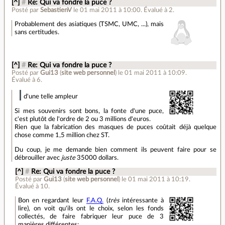
[^]
#
Re: Qui va fondre la puce ?
Posté par
SebastienV
le 01 mai 2011 à 10:00
.
Évalué à
2
.
Probablement des asiatiques (TSMC, UMC, ...), mais
sans certitudes.
[^]
#
Re: Qui va fondre la puce ?
Posté par
Gui13
(
site web personnel
)
le 01 mai 2011 à 10:09
.
Évalué à
6
.
d'une telle ampleur
Si mes souvenirs sont bons, la fonte d'une puce,
c'est plutôt de l'ordre de 2 ou 3 millions d'euros.
Rien que la fabrication des masques de puces coûtait déjà quelque
chose comme 1,5 million chez ST.
Du coup, je me demande bien comment ils peuvent faire pour se
débrouiller avec
juste
35000 dollars.
[^]
#
Re: Qui va fondre la puce ?
Posté par
Gui13
(
site web personnel
)
le 01 mai 2011 à 10:19
.
Évalué à
10
.
Bon en regardant leur
F.A.Q.
(
très
intéressante à
lire), on voit qu'ils ont le choix, selon les fonds
collectés, de faire fabriquer leur puce de 3
manières différentes: