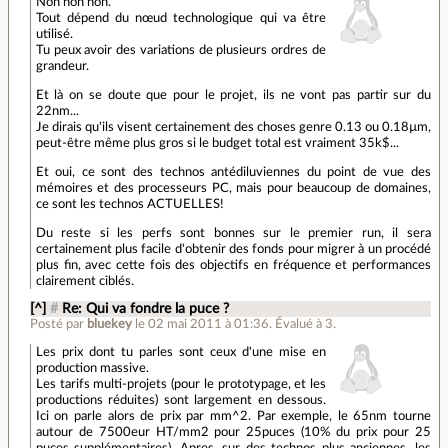
Non non non.
Tout dépend du nœud technologique qui va être
utilisé.
Tu peux avoir des variations de plusieurs ordres de
grandeur.
Et là on se doute que pour le projet, ils ne vont pas partir sur du
22nm...
Je dirais qu'ils visent certainement des choses genre 0.13 ou 0.18µm,
peut-être même plus gros si le budget total est vraiment 35k$...
Et oui, ce sont des technos antédiluviennes du point de vue des
mémoires et des processeurs PC, mais pour beaucoup de domaines,
ce sont les technos ACTUELLES!
Du reste si les perfs sont bonnes sur le premier run, il sera
certainement plus facile d'obtenir des fonds pour migrer à un procédé
plus fin, avec cette fois des objectifs en fréquence et performances
clairement ciblés.
[^]
#
Re: Qui va fondre la puce ?
Posté par
bluekey
le 02 mai 2011 à 01:36
.
Évalué à
3
.
Les prix dont tu parles sont ceux d'une mise en
production massive.
Les tarifs multi-projets (pour le prototypage, et les
productions réduites) sont largement en dessous.
Ici on parle alors de prix par mm^2. Par exemple, le 65nm tourne
autour de 7500eur HT/mm2 pour 25puces (10% du prix pour 25