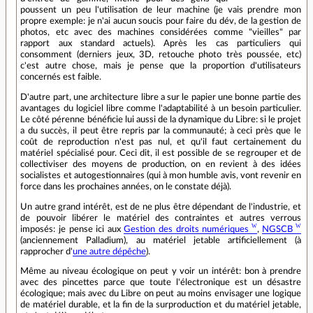
poussent un peu l'utilisation de leur machine (je vais prendre mon
propre exemple: je n'ai aucun soucis pour faire du dév, de la gestion de
photos, etc avec des machines considérées comme "vieilles" par
rapport aux standard actuels). Après les cas particuliers qui
consomment (derniers jeux, 3D, retouche photo très poussée, etc)
c'est autre chose, mais je pense que la proportion d'utilisateurs
concernés est faible.
D'autre part, une architecture libre a sur le papier une bonne partie des
avantages du logiciel libre comme l'adaptabilité à un besoin particulier.
Le côté pérenne bénéficie lui aussi de la dynamique du Libre: si le projet
a du succès, il peut être repris par la communauté; à ceci près que le
coût de reproduction n'est pas nul, et qu'il faut certainement du
matériel spécialisé pour. Ceci dit, il est possible de se regrouper et de
collectiviser des moyens de production, on en revient à des idées
socialistes et autogestionnaires (qui à mon humble avis, vont revenir en
force dans les prochaines années, on le constate déjà).
Un autre grand intérêt, est de ne plus être dépendant de l'industrie, et
de pouvoir libérer le matériel des contraintes et autres verrous
imposés: je pense ici aux
Gestion des droits numériques
,
NGSCB
(anciennement Palladium), au matériel jetable artificiellement (à
rapprocher d'
une autre dépêche
).
Même au niveau écologique on peut y voir un intérêt: bon à prendre
avec des pincettes parce que toute l'électronique est un désastre
écologique; mais avec du Libre on peut au moins envisager une logique
de matériel durable, et la fin de la surproduction et du matériel jetable,