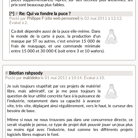
puces supplémentaires). Apres, sur des technos plus anciennes, les
prix sont beaucoup plus faibles.
[^]
#
Re: Qui va fondre la puce ?
Posté par
Philippe F
(
site web personnel
)
le 02 mai 2011 à 12:12
.
Évalué à
2
.
Ca doit dépendre aussi de la puce elle-même. Dans
le monde de la carte à puce, la production d'un
masque par ST ou autres, c'est environ 15 000 de
frais de masquage, et une commande minimale
entre 15 000 et 30 000 € (soit entre 3 et 10 wafers).
#
Béotian rahpsody
Posté par
makidoko
le 01 mai 2011 à 10:14
.
Évalué à
10
.
Je suis toujours stupéfait par ces projets de matériel
libre, mais admiratif, car je me pose toujours la
question de leur utilité concrète face à la puissance de
l'industrie, notamment dans sa capacité à avancer
vite, très vite, déplaçant ainsi régulièrement, vers le haut, le curseur des
besoins de base.
Même si nous ne nous trouvons pas dans une concurrence directe, ce
serait stupide je pense, ce type de projet doit pouvoir jouer un jeux plus
ou moins égal avec l'industrie, tout comme les différents projets
logiciels libres majeurs le font.