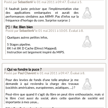
Posté par
SebastienV
le 01 mai 2011 à 09:47
.
Évalué à
5
.
Il faudrait juste préciser que l'implémentation vise
des applications embarquées et aurait des
performances similaires aux ARM9. Pas d'infos sur la
fréquence d'horloge du core. Surprise surprse :)
[^]
#
Re: Bien bien
Posté par
SebastienV
le 01 mai 2011 à 10:05
.
Évalué à
8
.
Quelques autres petites infos,
5 Stages pipeline.
8K I et 8K D Cache (Direct Mapped).
Instruction set largement inspiré du MIPS.
#
Qui va fondre la puce ?
Posté par
Paul Chavent
le 01 mai 2011 à 09:47
.
Évalué à
8
.
Pour des levées de fonds d'une telle ampleur je me
demande à qui reviendra la charge des travaux
(sociétés américaines, européennes, asiatiques, ...) ?
Peut-être que quand il s'agit du libre on peut être enthousiaste, mais si
le libre c'est aussi du social, alors cette question de société est
importante à mes yeux...