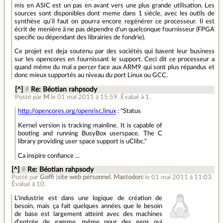
mis en ASIC est un pas en avant vers une plus grande utilisation. Les
sources sont disponibles dont meme dans 1 siècle, avec les outils de
synthèse qu'il faut on pourra encore regénérer ce processeur. Il est
écrit de menière à ne pas dépendre d'un quelconque fournisseur (FPGA
specific ou dépendant des librairies de fondrie).
Ce projet est deja soutenu par des sociétés qui basent leur business
sur les opencores en fournissant le support. Ceci dit ce processeur a
quand même du mal a percer face aux ARM9 qui sont plus répandus et
donc mieux supportés au niveau du port Linux ou GCC.
[^]
#
Re: Béotian rahpsody
Posté par
M
le 01 mai 2011 à 15:59
.
Évalué à
1
.
http://opencores.org/openrisc,linux
: "Status
Kernel version is tracking mainline. It is capable of
booting and running BusyBox userspace. The C
library providing user space support is uClibc."
Ca inspire confiance ...
[^]
#
Re: Béotian rahpsody
Posté par
Goffi
(
site web personnel
,
Mastodon
)
le 01 mai 2011 à 11:03
.
Évalué à
10
.
L'industrie est dans une logique de création de
besoin, mais ça fait quelques années que le besoin
de base est largement atteint avec des machines
d'entrée de gamme, même pour des gens qui