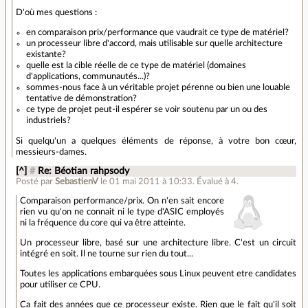
D'où mes questions :
en comparaison prix/performance que vaudrait ce type de matériel?
un processeur libre d'accord, mais utilisable sur quelle architecture
existante?
quelle est la cible réelle de ce type de matériel (domaines
d'applications, communautés...)?
sommes-nous face à un véritable projet pérenne ou bien une louable
tentative de démonstration?
ce type de projet peut-il espérer se voir soutenu par un ou des
industriels?
Si quelqu'un a quelques éléments de réponse, à votre bon cœur,
messieurs-dames.
[^]
#
Re: Béotian rahpsody
Posté par
SebastienV
le 01 mai 2011 à 10:33
.
Évalué à
4
.
Comparaison performance/prix. On n'en sait encore
rien vu qu'on ne connait ni le type d'ASIC employés
ni la fréquence du core qui va être atteinte.
Un processeur libre, basé sur une architecture libre. C'est un circuit
intégré en soit. Il ne tourne sur rien du tout...
Toutes les applications embarquées sous Linux peuvent etre candidates
pour utiliser ce CPU.
Ca fait des années que ce processeur existe. Rien que le fait qu'il soit