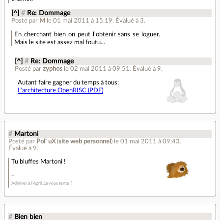
[^]
#
Re: Dommage
Posté par
M
le 01 mai 2011 à 15:19
.
Évalué à
3
.
En cherchant bien on peut l'obtenir sans se loguer.
Mais le site est assez mal foutu...
[^]
#
Re: Dommage
Posté par
zyphos
le 02 mai 2011 à 09:51
.
Évalué à
9
.
Autant faire gagner du temps à tous:
L'architecture OpenRISC (PDF)
#
Martoni
Posté par
Pol' uX
(
site web personnel
)
le 01 mai 2011 à 09:43
.
Évalué à
9
.
Tu bluffes Martoni !
Adhérer à l'April, ça vous tente ?
#
Bien bien