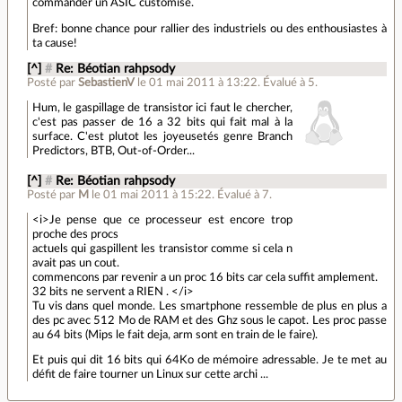
commander un ASIC customisé.
Bref: bonne chance pour rallier des industriels ou des enthousiastes à
ta cause!
[^]
#
Re: Béotian rahpsody
Posté par
SebastienV
le 01 mai 2011 à 13:22
.
Évalué à
5
.
Hum, le gaspillage de transistor ici faut le chercher,
c'est pas passer de 16 a 32 bits qui fait mal à la
surface. C'est plutot les joyeusetés genre Branch
Predictors, BTB, Out-of-Order...
[^]
#
Re: Béotian rahpsody
Posté par
M
le 01 mai 2011 à 15:22
.
Évalué à
7
.
<i>Je pense que ce processeur est encore trop
proche des procs
actuels qui gaspillent les transistor comme si cela n
avait pas un cout.
commencons par revenir a un proc 16 bits car cela suffit amplement.
32 bits ne servent a RIEN . </i>
Tu vis dans quel monde. Les smartphone ressemble de plus en plus a
des pc avec 512 Mo de RAM et des Ghz sous le capot. Les proc passe
au 64 bits (Mips le fait deja, arm sont en train de le faire).
Et puis qui dit 16 bits qui 64Ko de mémoire adressable. Je te met au
défit de faire tourner un Linux sur cette archi ...