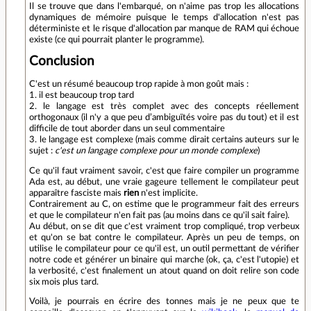
Il se trouve que dans l'embarqué, on n'aime pas trop les allocations
dynamiques de mémoire puisque le temps d'allocation n'est pas
déterministe et le risque d'allocation par manque de RAM qui échoue
existe (ce qui pourrait planter le programme).
Conclusion
C'est un résumé beaucoup trop rapide à mon goût mais :
1. il est beaucoup trop tard
2. le langage est très complet avec des concepts réellement
orthogonaux (il n'y a que peu d’ambiguïtés voire pas du tout) et il est
difficile de tout aborder dans un seul commentaire
3. le langage est complexe (mais comme dirait certains auteurs sur le
sujet :
c'est un langage complexe pour un monde complexe
)
Ce qu'il faut vraiment savoir, c'est que faire compiler un programme
Ada est, au début, une vraie gageure tellement le compilateur peut
apparaître fasciste mais
rien
n'est implicite.
Contrairement au C, on estime que le programmeur fait des erreurs
et que le compilateur n'en fait pas (au moins dans ce qu'il sait faire).
Au début, on se dit que c'est vraiment trop compliqué, trop verbeux
et qu'on se bat contre le compilateur. Après un peu de temps, on
utilise le compilateur pour ce qu'il est, un outil permettant de vérifier
notre code et générer un binaire qui marche (ok, ça, c'est l'utopie) et
la verbosité, c'est finalement un atout quand on doit relire son code
six mois plus tard.
Voilà, je pourrais en écrire des tonnes mais je ne peux que te