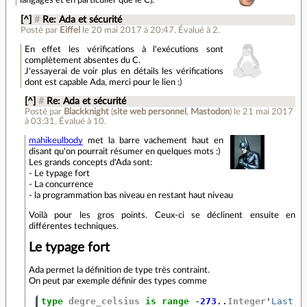
[^]
#
Re: Ada et sécurité
Posté par
Eiffel
le 20 mai 2017 à 20:47
.
Évalué à
2
.
En effet les vérifications à l'exécutions sont
complètement absentes du C.
J'essayerai de voir plus en détails les vérifications
dont est capable Ada, merci pour le lien :)
[^]
#
Re: Ada et sécurité
Posté par
Blackknight
(
site web personnel
,
Mastodon
)
le 21 mai 2017
à 03:31
.
Évalué à
10
.
mahikeulbody
met la barre vachement haut en
disant qu'on pourrait résumer en quelques mots :)
Les grands concepts d'Ada sont:
- Le typage fort
- La concurrence
- la programmation bas niveau en restant haut niveau
Voilà pour les gros points. Ceux-ci se déclinent ensuite en
différentes techniques.
Le typage fort
Ada permet la définition de type très contraint.
On peut par exemple définir des types comme
type
degre_celsius
is
range
-
273.
.
Integer
'
Last
;