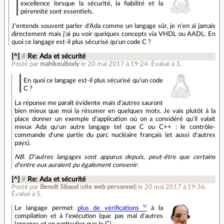
excellence lorsque la sécurité, la fiabilité et la
pérennité sont essentiels.
J'entends souvent parler d'Ada comme un langage sûr, je n'en ai jamais
directement mais j'ai pu voir quelques concepts via VHDL ou AADL. En
quoi ce langage est-il plus sécurisé qu'un code C ?
[^]
#
Re: Ada et sécurité
Posté par
mahikeulbody
le 20 mai 2017 à 19:24
.
Évalué à
3
.
En quoi ce langage est-il plus sécurisé qu'un code
C ?
La réponse me paraît évidente mais d'autres sauront
bien mieux que moi la résumer en quelques mots. Je vais plutôt à la
place donner un exemple d'application où on a considéré qu'il valait
mieux Ada qu'un autre langage tel que C ou C++ : le contrôle-
commande d'une partie du parc nucléaire français (et aussi d'autres
pays).
NB. D'autres langages sont apparus depuis, peut-être que certains
d'entre eux auraient pu également convenir.
[^]
#
Re: Ada et sécurité
Posté par
Benoît Sibaud
(
site web personnel
)
le 20 mai 2017 à 19:36
.
Évalué à
5
.
Le langage permet
plus de vérifications
à la
compilation et à l'exécution (que pas mal d'autres
langages et en particulier que le C).