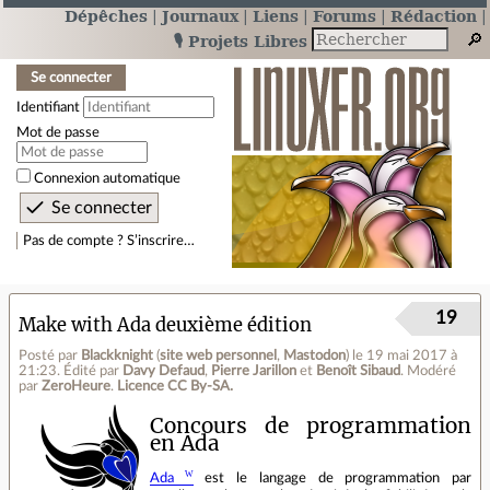
Dépêches
Journaux
Liens
Forums
Rédaction
🎙️ Projets Libres
Se connecter
Identifiant
Mot de passe
Connexion automatique
Pas de compte ? S’inscrire…
19
Make with Ada deuxième édition
Posté par
Blackknight
(
site web personnel
,
Mastodon
)
le 19 mai 2017 à
21:23
.
Édité par
Davy Defaud
,
Pierre Jarillon
et
Benoît Sibaud
.
Modéré
par
ZeroHeure
.
Licence CC By‑SA.
Concours de programmation
en Ada
Ada
est le langage de programmation par