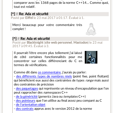
comparer avec les 1368 pages de la norme C++14… Comme quoi,
tout est relatif.
[^]
#
Re: Ada et sécurité
Posté par
Eiffel
le 23 mai 2017 à 01:17
.
Évalué à
1
.
Merci beaucoup pour votre commentaire très
complet !
[^]
#
Re: Ada et sécurité
Posté par
Blackknight
(
site web personnel
,
Mastodon
)
le 23 mai
2017 à 09:45
.
Évalué à
3
.
Il pourrait l'être encore plus tellement j'ai laissé
de côté certaines fonctionnalités pour me
concentrer sur celles différenciant du C en
termes de vérifications.
Comme dit dans
ce commentaire
, j'aurais pu parler:
-
des différents types de nombres réels
(point fixe, point flottant)
qui bénéficient eux aussi des contraintes de types
range
mais aussi
des contraintes de précision
-
des paquetages
qui représente un niveau d'encapsulation que l'on
peut rapprocher des
namespaces
C++
-
de la généricité
(
generics
Java ou
templates
C++)
-
des pointeurs
que l'on utilise au final assez peu comparé au C
-
de l'orientation objet
-
des contrats
apprus avec le version 2012 de la norme
…