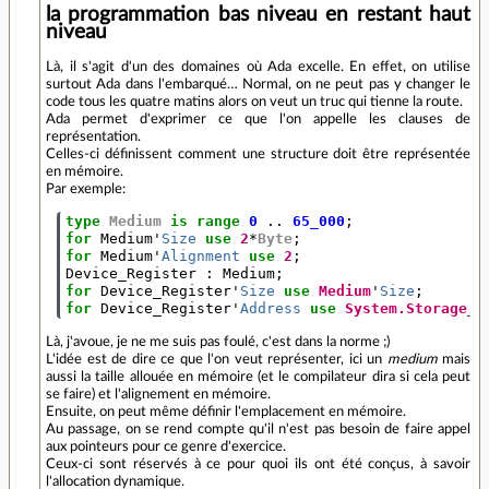
la programmation bas niveau en restant haut
niveau
Là, il s'agit d'un des domaines où Ada excelle. En effet, on utilise
surtout Ada dans l'embarqué… Normal, on ne peut pas y changer le
code tous les quatre matins alors on veut un truc qui tienne la route.
Ada permet d'exprimer ce que l'on appelle les clauses de
représentation.
Celles-ci définissent comment une structure doit être représentée
en mémoire.
Par exemple:
type
Medium
is
range
0
..
65_000
;
for
Medium
'
Size
use
2
*
Byte
;
for
Medium
'
Alignment
use
2
;
Device_Register
:
Medium
;
for
Device_Register
'
Size
use
Medium
'
Size
;
for
Device_Register
'
Address
use
System.Storage_E
Là, j'avoue, je ne me suis pas foulé, c'est dans la norme ;)
L'idée est de dire ce que l'on veut représenter, ici un
medium
mais
aussi la taille allouée en mémoire (et le compilateur dira si cela peut
se faire) et l'alignement en mémoire.
Ensuite, on peut même définir l'emplacement en mémoire.
Au passage, on se rend compte qu'il n'est pas besoin de faire appel
aux pointeurs pour ce genre d'exercice.
Ceux-ci sont réservés à ce pour quoi ils ont été conçus, à savoir
l'allocation dynamique.