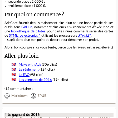
seconde place : 2 000 € ;
troisième place : 1 000 €.
Par quoi on commence ?
AdaCore fournit depuis maintenant plus d’un an une bonne partie de ses
outils sous
GitHub
, notamment plusieurs environnements d’exécution et
une
bibliothèque de pilotes
pour cartes nues comme la série des cartes
de
STMicroelectronics
utilisant les processeurs
STM32
.
Il s’agit donc d’un bon point de départ pour démarrer son projet.
Alors, bon courage si ça vous tente, parce que le niveau est assez élevé. :)
Aller plus loin
Make with Ada
(306 clics)
Le règlement
(124 clics)
La FAQ
(98 clics)
Les gagnants de 2016
(194 clics)
(
12 commentaires
).
Markdown
EPUB
#
Le gagnant de 2016