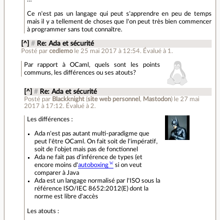
Ce n'est pas un langage qui peut s'apprendre en peu de temps
mais il y a tellement de choses que l'on peut très bien commencer
à programmer sans tout connaître.
[^]
#
Re: Ada et sécurité
Posté par
cedlemo
le 25 mai 2017 à 12:54
.
Évalué à
1
.
Par rapport à OCaml, quels sont les points
communs, les différences ou ses atouts?
[^]
#
Re: Ada et sécurité
Posté par
Blackknight
(
site web personnel
,
Mastodon
)
le 27 mai
2017 à 17:12
.
Évalué à
2
.
Les différences :
Ada n'est pas autant multi-paradigme que
peut l'être OCaml. On fait soit de l'impératif,
soit de l'objet mais pas de fonctionnel
Ada ne fait pas d'inférence de types (et
encore moins d'
autoboxing
si on veut
comparer à Java
Ada est un langage normalisé par l'ISO sous la
référence ISO/IEC 8652:2012(E) dont la
norme est libre d'accès
Les atouts :