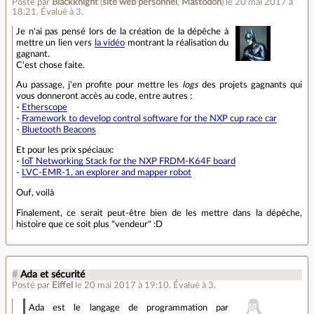
Posté par
Blackknight
(
site web personnel
,
Mastodon
)
le 20 mai 2017 à
18:21
.
Évalué à
3
.
Je n'ai pas pensé lors de la création de la dépêche à
mettre un lien vers
la vidéo
montrant la réalisation du
gagnant.
C'est chose faite.
Au passage, j'en profite pour mettre les
logs
des projets gagnants qui
vous donneront accès au code, entre autres :
-
Etherscope
-
Framework to develop control software for the NXP cup race car
-
Bluetooth Beacons
Et pour les prix spéciaux:
-
IoT Networking Stack for the NXP FRDM-K64F board
-
LVC-EMR-1, an explorer and mapper robot
Ouf, voilà
Finalement, ce serait peut-être bien de les mettre dans la dépêche,
histoire que ce soit plus "vendeur" :D
#
Ada et sécurité
Posté par
Eiffel
le 20 mai 2017 à 19:10
.
Évalué à
3
.
Ada est le langage de programmation par