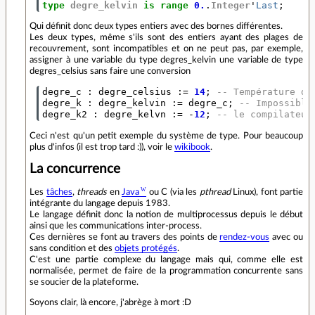
type
degre_kelvin
is
range
0.
.
Integer
'
Last
;
Qui définit donc deux types entiers avec des bornes différentes.
Les deux types, même s'ils sont des entiers ayant des plages de
recouvrement, sont incompatibles et on ne peut pas, par exemple,
assigner à une variable du type degres_kelvin une variable de type
degres_celsius sans faire une conversion
degre_c
:
degre_celsius
:=
14
;
-- Température de
degre_k
:
degre_kelvin
:=
degre_c
;
-- Impossible
degre_k2
:
degre_kelvn
:=
-
12
;
-- le compilateur
Ceci n'est qu'un petit exemple du système de type. Pour beaucoup
plus d'infos (il est trop tard :)), voir le
wikibook
.
La concurrence
Les
tâches
,
threads
en
Java
ou C (via les
pthread
Linux), font partie
intégrante du langage depuis 1983.
Le langage définit donc la notion de multiprocessus depuis le début
ainsi que les communications inter-process.
Ces dernières se font au travers des points de
rendez-vous
avec ou
sans condition et des
objets protégés
.
C'est une partie complexe du langage mais qui, comme elle est
normalisée, permet de faire de la programmation concurrente sans
se soucier de la plateforme.
Soyons clair, là encore, j'abrège à mort :D