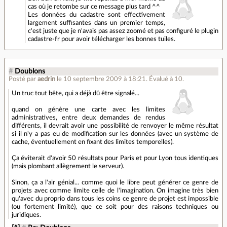
cas où je retombe sur ce message plus tard ^^
Les données du cadastre sont effectivement
largement suffisantes dans un premier temps,
c'est juste que je n'avais pas assez zoomé et pas configuré le plugin
cadastre-fr pour avoir télécharger les bonnes tuiles.
#
Doublons
Posté par
aedrin
le 10 septembre 2009 à 18:21
.
Évalué à
10
.
Un truc tout bête, qui a déjà dû être signalé...
quand on génère une carte avec les limites
administratives, entre deux demandes de rendus
différents, il devrait avoir une possibilité de renvoyer le même résultat
si il n'y a pas eu de modification sur les données (avec un système de
cache, éventuellement en fixant des limites temporelles).
Ça éviterait d'avoir 50 résultats pour Paris et pour Lyon tous identiques
(mais plombant allègrement le serveur).
Sinon, ça a l'air génial... comme quoi le libre peut générer ce genre de
projets avec comme limite celle de l'imagination. On imagine très bien
qu'avec du proprio dans tous les coins ce genre de projet est impossible
(ou fortement limité), que ce soit pour des raisons techniques ou
juridiques.