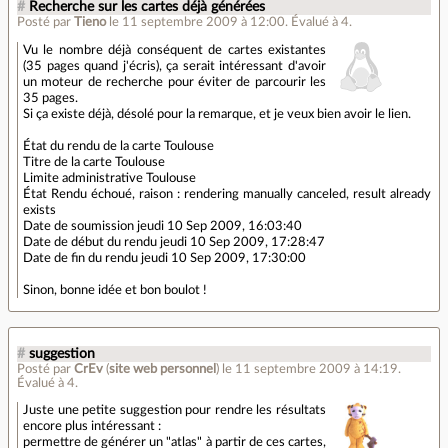
#
Recherche sur les cartes déjà générées
Posté par
Tieno
le 11 septembre 2009 à 12:00
.
Évalué à
4
.
Vu le nombre déjà conséquent de cartes existantes
(35 pages quand j'écris), ça serait intéressant d'avoir
un moteur de recherche pour éviter de parcourir les
35 pages.
Si ça existe déjà, désolé pour la remarque, et je veux bien avoir le lien.
État du rendu de la carte Toulouse
Titre de la carte Toulouse
Limite administrative Toulouse
État Rendu échoué, raison : rendering manually canceled, result already
exists
Date de soumission jeudi 10 Sep 2009, 16:03:40
Date de début du rendu jeudi 10 Sep 2009, 17:28:47
Date de fin du rendu jeudi 10 Sep 2009, 17:30:00
Sinon, bonne idée et bon boulot !
#
suggestion
Posté par
CrEv
(
site web personnel
)
le 11 septembre 2009 à 14:19
.
Évalué à
4
.
Juste une petite suggestion pour rendre les résultats
encore plus intéressant :
permettre de générer un "atlas" à partir de ces cartes,