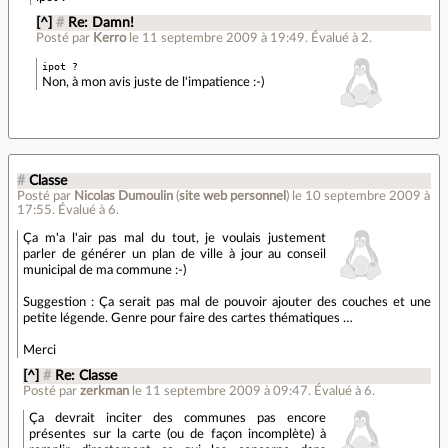
[^]
#
Re: Damn!
Posté par
Kerro
le 11 septembre 2009 à 19:49
.
Évalué à
2
.
ipot ?
Non, à mon avis juste de l'impatience :-)
#
Classe
Posté par
Nicolas Dumoulin
(
site web personnel
)
le 10 septembre 2009 à
17:55
.
Évalué à
6
.
Ça m'a l'air pas mal du tout, je voulais justement
parler de générer un plan de ville à jour au conseil
municipal de ma commune :-)
Suggestion : Ça serait pas mal de pouvoir ajouter des couches et une
petite légende. Genre pour faire des cartes thématiques …
Merci
[^]
#
Re: Classe
Posté par
zerkman
le 11 septembre 2009 à 09:47
.
Évalué à
6
.
Ça devrait inciter des communes pas encore
présentes sur la carte (ou de façon incomplète) à