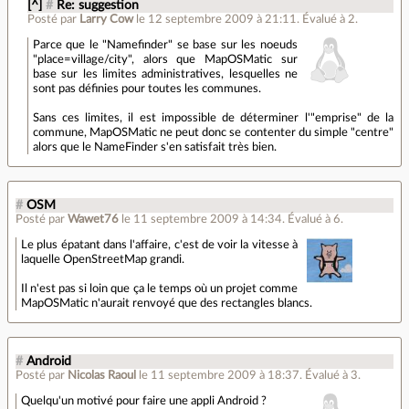
[^]
#
Re: suggestion
Posté par
Larry Cow
le 12 septembre 2009 à 21:11
.
Évalué à
2
.
Parce que le "Namefinder" se base sur les noeuds
"place=village/city", alors que MapOSMatic sur
base sur les limites administratives, lesquelles ne
sont pas définies pour toutes les communes.
Sans ces limites, il est impossible de déterminer l'"emprise" de la
commune, MapOSMatic ne peut donc se contenter du simple "centre"
alors que le NameFinder s'en satisfait très bien.
#
OSM
Posté par
Wawet76
le 11 septembre 2009 à 14:34
.
Évalué à
6
.
Le plus épatant dans l'affaire, c'est de voir la vitesse à
laquelle OpenStreetMap grandi.
Il n'est pas si loin que ça le temps où un projet comme
MapOSMatic n'aurait renvoyé que des rectangles blancs.
#
Android
Posté par
Nicolas Raoul
le 11 septembre 2009 à 18:37
.
Évalué à
3
.
Quelqu'un motivé pour faire une appli Android ?