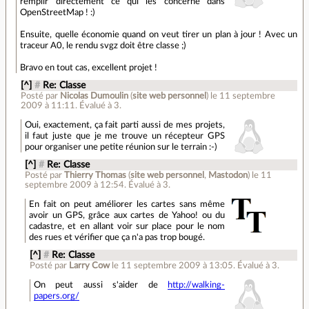
remplir directement ce qui les concerne dans
OpenStreetMap ! :)
Ensuite, quelle économie quand on veut tirer un plan à jour ! Avec un
traceur A0, le rendu svgz doit être classe ;)
Bravo en tout cas, excellent projet !
[^]
#
Re: Classe
Posté par
Nicolas Dumoulin
(
site web personnel
)
le 11 septembre
2009 à 11:11
.
Évalué à
3
.
Oui, exactement, ça fait parti aussi de mes projets,
il faut juste que je me trouve un récepteur GPS
pour organiser une petite réunion sur le terrain :-)
[^]
#
Re: Classe
Posté par
Thierry Thomas
(
site web personnel
,
Mastodon
)
le 11
septembre 2009 à 12:54
.
Évalué à
3
.
En fait on peut améliorer les cartes sans même
avoir un GPS, grâce aux cartes de Yahoo! ou du
cadastre, et en allant voir sur place pour le nom
des rues et vérifier que ça n'a pas trop bougé.
[^]
#
Re: Classe
Posté par
Larry Cow
le 11 septembre 2009 à 13:05
.
Évalué à
3
.
On peut aussi s'aider de
http://walking-
papers.org/