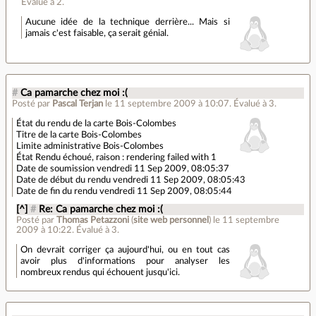
Évalué à
2
.
Aucune idée de la technique derrière... Mais si
jamais c'est faisable, ça serait génial.
#
Ca pamarche chez moi :(
Posté par
Pascal Terjan
le 11 septembre 2009 à 10:07
.
Évalué à
3
.
État du rendu de la carte Bois-Colombes
Titre de la carte Bois-Colombes
Limite administrative Bois-Colombes
État Rendu échoué, raison : rendering failed with 1
Date de soumission vendredi 11 Sep 2009, 08:05:37
Date de début du rendu vendredi 11 Sep 2009, 08:05:43
Date de fin du rendu vendredi 11 Sep 2009, 08:05:44
[^]
#
Re: Ca pamarche chez moi :(
Posté par
Thomas Petazzoni
(
site web personnel
)
le 11 septembre
2009 à 10:22
.
Évalué à
3
.
On devrait corriger ça aujourd'hui, ou en tout cas
avoir plus d'informations pour analyser les
nombreux rendus qui échouent jusqu'ici.