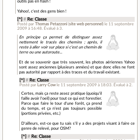
outils pas en flash !
Yahoo!, c'est des gens bien !
[^]
#
Re: Classe
Posté par
Thomas Petazzoni
(
site web personnel
)
le 11 septembre
2009 à 16:48
.
Évalué à
3
.
En principe ça permet de distinguer assez
nettement le tracés des chemins ; après, il
reste à aller voir sur place si c'est un chemin de
terre ou une autoroute...
Et de se souvenir que très souvent, les photos aériennes Yahoo
sont assez anciennes (plusieurs années) et que donc elles ne font
pas autorité par rapport à des traces et du travail existant.
[^]
#
Re: Classe
Posté par
Larry Cow
le 11 septembre 2009 à 18:03
.
Évalué à
2
.
Certes, mais ça reste assez pratique (quoiqu'il
faille avoir l'oeil) pour tout ce qui est forestier.
Parce que faire le tour d'une forêt, ça prend
du temps, et ça n'est pas toujours possible
(portions privées, etc.)
D'ailleurs, est-ce que tu sais s'il y a des projets visant à faire ce
genre de relevé, pour OSM?
[^]
#
Re: Classe