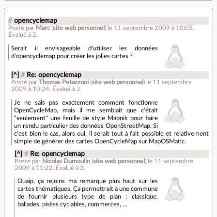
#
opencyclemap
Posté par
Marc
(
site web personnel
)
le 11 septembre 2009 à 10:02
.
Évalué à
2
.
Serait il envisageable d'utiliser les données
d'opencyclemap pour créer les jolies cartes ?
[^]
#
Re: opencyclemap
Posté par
Thomas Petazzoni
(
site web personnel
)
le 11 septembre
2009 à 10:24
.
Évalué à
2
.
Je ne sais pas exactement comment fonctionne
OpenCycleMap, mais il me semblait que c'était
"seulement" une feuille de style Mapnik pour faire
un rendu particulier des données OpenStreetMap. Si
c'est bien le cas, alors oui, il serait tout à fait possible et relativement
simple de générer des cartes OpenCycleMap sur MapOSMatic.
[^]
#
Re: opencyclemap
Posté par
Nicolas Dumoulin
(
site web personnel
)
le 11 septembre
2009 à 11:22
.
Évalué à
3
.
Ouaip, ça rejoins ma remarque plus haut sur les
cartes thématiques. Ça permettrait à une commune
de fournir plusieurs type de plan : classique,
ballades, pistes cyclables, commerces, …