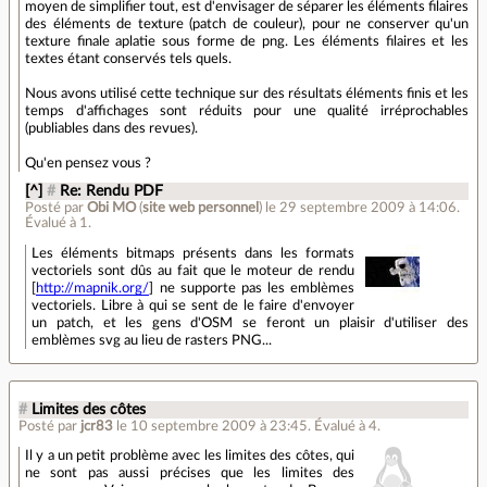
moyen de simplifier tout, est d'envisager de séparer les éléments filaires
des éléments de texture (patch de couleur), pour ne conserver qu'un
texture finale aplatie sous forme de png. Les éléments filaires et les
textes étant conservés tels quels.
Nous avons utilisé cette technique sur des résultats éléments finis et les
temps d'affichages sont réduits pour une qualité irréprochables
(publiables dans des revues).
Qu'en pensez vous ?
[^]
#
Re: Rendu PDF
Posté par
Obi MO
(
site web personnel
)
le 29 septembre 2009 à 14:06
.
Évalué à
1
.
Les éléments bitmaps présents dans les formats
vectoriels sont dûs au fait que le moteur de rendu
[
http://mapnik.org/
] ne supporte pas les emblèmes
vectoriels. Libre à qui se sent de le faire d'envoyer
un patch, et les gens d'OSM se feront un plaisir d'utiliser des
emblèmes svg au lieu de rasters PNG...
#
Limites des côtes
Posté par
jcr83
le 10 septembre 2009 à 23:45
.
Évalué à
4
.
Il y a un petit problème avec les limites des côtes, qui
ne sont pas aussi précises que les limites des