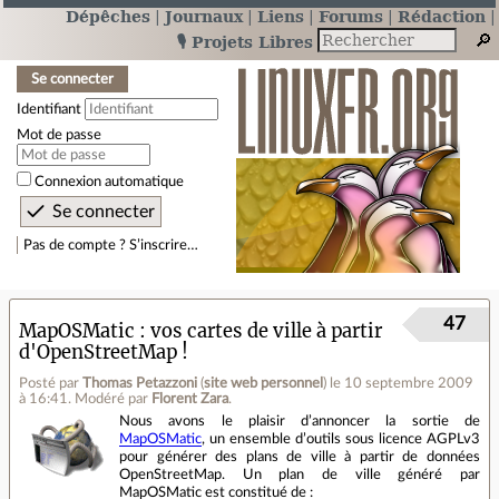
Dépêches
Journaux
Liens
Forums
Rédaction
🎙️ Projets Libres
Se connecter
Identifiant
Mot de passe
Connexion automatique
Pas de compte ? S’inscrire…
47
MapOSMatic : vos cartes de ville à partir
d'OpenStreetMap !
Posté par
Thomas Petazzoni
(
site web personnel
)
le 10 septembre 2009
à 16:41
.
Modéré par
Florent Zara
.
Nous avons le plaisir d’annoncer la sortie de
MapOSMatic
, un ensemble d’outils sous licence AGPLv3
pour générer des plans de ville à partir de données
OpenStreetMap. Un plan de ville généré par
MapOSMatic est constitué de :