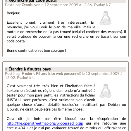
#
Recherche par code postal
Posté par
Omnisilver
le 12 septembre 2009 à 12:36
.
Évalué à
7
.
Bonjour,
Excellent projet, vraiment très intéressant. En
revanche, j'ai voulu voir le plan de ma ville, mais le
moteur de recherche ne l'a pas trouvé (celui-ci contient des espaces). Il
serait pratique de pouvoir lancer une recherche en se basant sur son
code postal.
Bonne continuation et bon courage !
#
Étendre à d'autres pays
Posté par
Frédéric Péters
(
site web personnel
)
le 13 septembre 2009 à
13:02
.
Évalué à
4
.
C'est vraiment très très bien et l'invitation faite à
l'extension à d'autres régions du monde m'a motivé à
tester pour mon pays petit, les instructions du fichier
INSTALL sont parfaites, c'est vraiment bien d'avoir
quelque chose d'aussi détaillé (quelqu'un n'utilisant pas Debian ou
Ubuntu ne dirait peut-être pas la même chose).
Cela dit je finis par être bloqué sur la récupération de
http://tile.openstreetmap.org/processed_p.zip
qui me retourne une
erreur 404 :( et je n'ai pas vraiment trouvé de miroirs qui offriraient ce