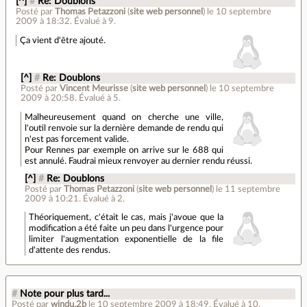
[^]
#
Re: Doublons
Posté par
Thomas Petazzoni
(
site web personnel
)
le 10 septembre
2009 à 18:32
.
Évalué à
9
.
Ça vient d'être ajouté.
[^]
#
Re: Doublons
Posté par
Vincent Meurisse
(
site web personnel
)
le 10 septembre
2009 à 20:58
.
Évalué à
5
.
Malheureusement quand on cherche une ville,
l'outil renvoie sur la dernière demande de rendu qui
n'est pas forcement valide.
Pour Rennes par exemple on arrive sur le 688 qui
est annulé. Faudrai mieux renvoyer au dernier rendu réussi.
[^]
#
Re: Doublons
Posté par
Thomas Petazzoni
(
site web personnel
)
le 11 septembre
2009 à 10:21
.
Évalué à
2
.
Théoriquement, c'était le cas, mais j'avoue que la
modification a été faite un peu dans l'urgence pour
limiter l'augmentation exponentielle de la file
d'attente des rendus.
#
Note pour plus tard...
Posté par
windu.2b
le 10 septembre 2009 à 18:49
.
Évalué à
10
.