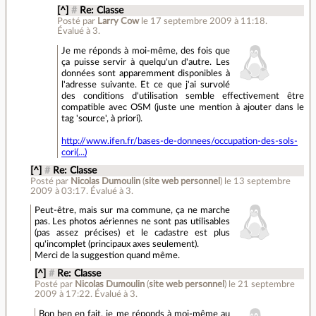
[^]
#
Re: Classe
Posté par
Larry Cow
le 17 septembre 2009 à 11:18
.
Évalué à
3
.
Je me réponds à moi-même, des fois que
ça puisse servir à quelqu'un d'autre. Les
données sont apparemment disponibles à
l'adresse suivante. Et ce que j'ai survolé
des conditions d'utilisation semble effectivement être
compatible avec OSM (juste une mention à ajouter dans le
tag 'source', à priori).
http://www.ifen.fr/bases-de-donnees/occupation-des-sols-
cori(...)
[^]
#
Re: Classe
Posté par
Nicolas Dumoulin
(
site web personnel
)
le 13 septembre
2009 à 03:17
.
Évalué à
3
.
Peut-être, mais sur ma commune, ça ne marche
pas. Les photos aériennes ne sont pas utilisables
(pas assez précises) et le cadastre est plus
qu'incomplet (principaux axes seulement).
Merci de la suggestion quand même.
[^]
#
Re: Classe
Posté par
Nicolas Dumoulin
(
site web personnel
)
le 21 septembre
2009 à 17:22
.
Évalué à
3
.
Bon ben en fait, je me réponds à moi-même au