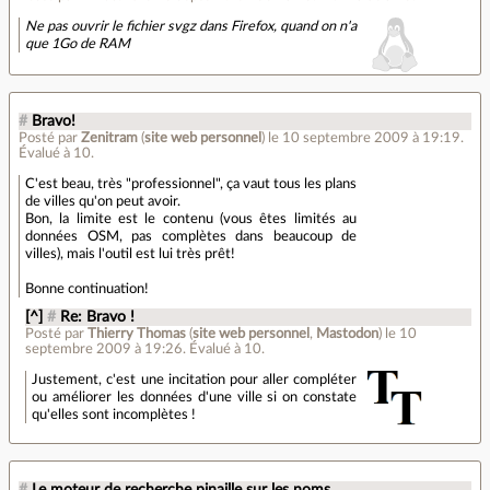
Ne pas ouvrir le fichier svgz dans Firefox, quand on n'a
que 1Go de RAM
#
Bravo!
Posté par
Zenitram
(
site web personnel
)
le 10 septembre 2009 à 19:19
.
Évalué à
10
.
C'est beau, très "professionnel", ça vaut tous les plans
de villes qu'on peut avoir.
Bon, la limite est le contenu (vous êtes limités au
données OSM, pas complètes dans beaucoup de
villes), mais l'outil est lui très prêt!
Bonne continuation!
[^]
#
Re: Bravo !
Posté par
Thierry Thomas
(
site web personnel
,
Mastodon
)
le 10
septembre 2009 à 19:26
.
Évalué à
10
.
Justement, c'est une incitation pour aller compléter
ou améliorer les données d'une ville si on constate
qu'elles sont incomplètes !