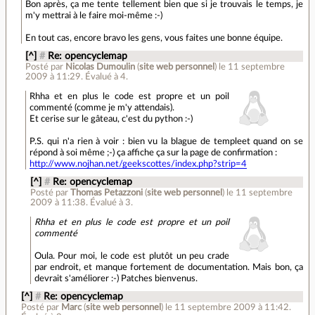
Bon après, ça me tente tellement bien que si je trouvais le temps, je
m'y mettrai à le faire moi-même :-)
En tout cas, encore bravo les gens, vous faites une bonne équipe.
[^]
#
Re: opencyclemap
Posté par
Nicolas Dumoulin
(
site web personnel
)
le 11 septembre
2009 à 11:29
.
Évalué à
4
.
Rhha et en plus le code est propre et un poil
commenté (comme je m'y attendais).
Et cerise sur le gâteau, c'est du python :-)
P.S. qui n'a rien à voir : bien vu la blague de templeet quand on se
répond à soi même ;-) ça affiche ça sur la page de confirmation :
http://www.nojhan.net/geekscottes/index.php?strip=4
[^]
#
Re: opencyclemap
Posté par
Thomas Petazzoni
(
site web personnel
)
le 11 septembre
2009 à 11:38
.
Évalué à
3
.
Rhha et en plus le code est propre et un poil
commenté
Oula. Pour moi, le code est plutôt un peu crade
par endroit, et manque fortement de documentation. Mais bon, ça
devrait s'améliorer :-) Patches bienvenus.
[^]
#
Re: opencyclemap
Posté par
Marc
(
site web personnel
)
le 11 septembre 2009 à 11:42
.