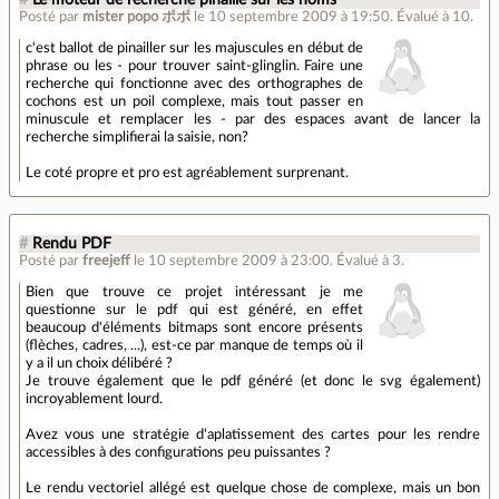
#
Le moteur de recherche pinaille sur les noms
Posté par
mister popo ポポ
le 10 septembre 2009 à 19:50
.
Évalué à
10
.
c'est ballot de pinailler sur les majuscules en début de
phrase ou les - pour trouver saint-glinglin. Faire une
recherche qui fonctionne avec des orthographes de
cochons est un poil complexe, mais tout passer en
minuscule et remplacer les - par des espaces avant de lancer la
recherche simplifierai la saisie, non?
Le coté propre et pro est agréablement surprenant.
#
Rendu PDF
Posté par
freejeff
le 10 septembre 2009 à 23:00
.
Évalué à
3
.
Bien que trouve ce projet intéressant je me
questionne sur le pdf qui est généré, en effet
beaucoup d'éléments bitmaps sont encore présents
(flèches, cadres, ...), est-ce par manque de temps où il
y a il un choix délibéré ?
Je trouve également que le pdf généré (et donc le svg également)
incroyablement lourd.
Avez vous une stratégie d'aplatissement des cartes pour les rendre
accessibles à des configurations peu puissantes ?
Le rendu vectoriel allégé est quelque chose de complexe, mais un bon