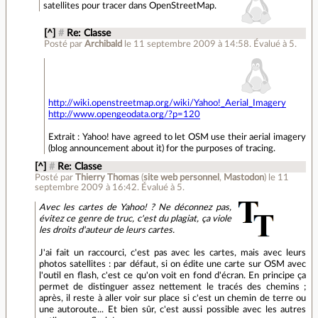
satellites pour tracer dans OpenStreetMap.
[^]
#
Re: Classe
Posté par
Archibald
le 11 septembre 2009 à 14:58
.
Évalué à
5
.
http://wiki.openstreetmap.org/wiki/Yahoo!_Aerial_Imagery
http://www.opengeodata.org/?p=120
Extrait : Yahoo! have agreed to let OSM use their aerial imagery
(blog announcement about it) for the purposes of tracing.
[^]
#
Re: Classe
Posté par
Thierry Thomas
(
site web personnel
,
Mastodon
)
le 11
septembre 2009 à 16:42
.
Évalué à
5
.
Avec les cartes de Yahoo! ? Ne déconnez pas,
évitez ce genre de truc, c'est du plagiat, ça viole
les droits d'auteur de leurs cartes.
J'ai fait un raccourci, c'est pas avec les cartes, mais avec leurs
photos satellites : par défaut, si on édite une carte sur OSM avec
l'outil en flash, c'est ce qu'on voit en fond d'écran. En principe ça
permet de distinguer assez nettement le tracés des chemins ;
après, il reste à aller voir sur place si c'est un chemin de terre ou
une autoroute... Et bien sûr, c'est aussi possible avec les autres