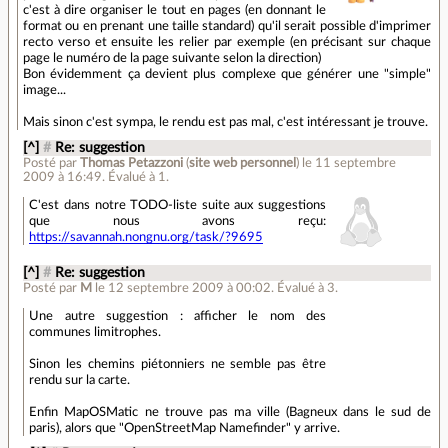
c'est à dire organiser le tout en pages (en donnant le
format ou en prenant une taille standard) qu'il serait possible d'imprimer
recto verso et ensuite les relier par exemple (en précisant sur chaque
page le numéro de la page suivante selon la direction)
Bon évidemment ça devient plus complexe que générer une "simple"
image...
Mais sinon c'est sympa, le rendu est pas mal, c'est intéressant je trouve.
[^]
#
Re: suggestion
Posté par
Thomas Petazzoni
(
site web personnel
)
le 11 septembre
2009 à 16:49
.
Évalué à
1
.
C'est dans notre TODO-liste suite aux suggestions
que nous avons reçu:
https://savannah.nongnu.org/task/?9695
[^]
#
Re: suggestion
Posté par
M
le 12 septembre 2009 à 00:02
.
Évalué à
3
.
Une autre suggestion : afficher le nom des
communes limitrophes.
Sinon les chemins piétonniers ne semble pas être
rendu sur la carte.
Enfin MapOSMatic ne trouve pas ma ville (Bagneux dans le sud de
paris), alors que "OpenStreetMap Namefinder" y arrive.