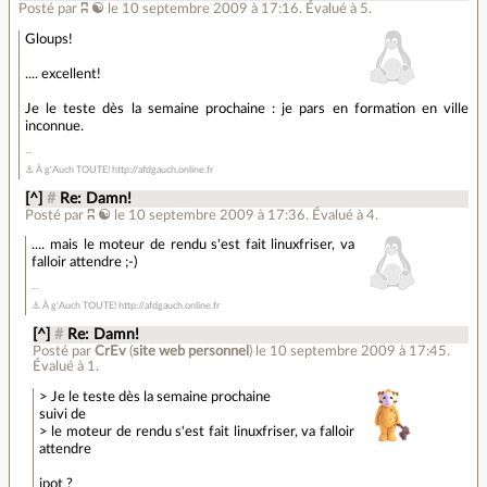
Posté par
ʭ ☯
le 10 septembre 2009 à 17:16
.
Évalué à
5
.
Gloups!
.... excellent!
Je le teste dès la semaine prochaine : je pars en formation en ville
inconnue.
⚓ À g'Auch TOUTE! http://afdgauch.online.fr
[^]
#
Re: Damn!
Posté par
ʭ ☯
le 10 septembre 2009 à 17:36
.
Évalué à
4
.
.... mais le moteur de rendu s'est fait linuxfriser, va
falloir attendre ;-)
⚓ À g'Auch TOUTE! http://afdgauch.online.fr
[^]
#
Re: Damn!
Posté par
CrEv
(
site web personnel
)
le 10 septembre 2009 à 17:45
.
Évalué à
1
.
> Je le teste dès la semaine prochaine
suivi de
> le moteur de rendu s'est fait linuxfriser, va falloir
attendre
ipot ?