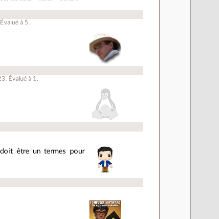
Évalué à
5
.
23
.
Évalué à
1
.
 doit être un termes pour