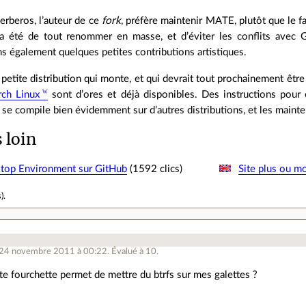
erberos, l’auteur de ce
fork
, préfère maintenir MATE, plutôt que le f
a été de tout renommer en masse, et d’éviter les conflits avec 
 également quelques petites contributions artistiques.
a petite distribution qui monte, et qui devrait tout prochainement êt
rch Linux
sont d’ores et déjà disponibles. Des instructions pou
 se compile bien évidemment sur d’autres distributions, et les maint
s loin
top Environment sur GitHub
(1592 clics)
Site plus ou mo
s
).
 24 novembre 2011 à 00:22
.
Évalué à
10
.
te fourchette permet de mettre du btrfs sur mes galettes ?