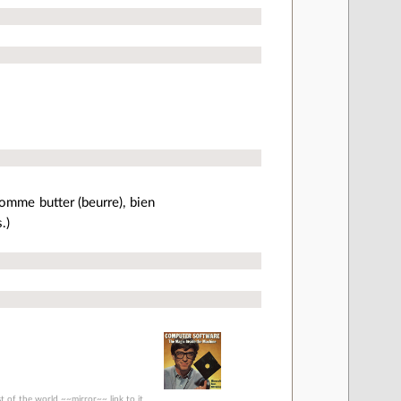
comme butter (beurre), bien
.)
t of the world ~~mirror~~ link to it