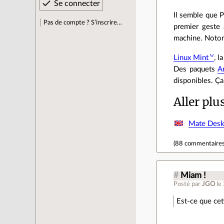
Il semble que P
Pas de compte ? S’inscrire…
premier geste 
machine. Notons
Linux Mint
, l
Des paquets
A
disponibles. Ça
Aller plu
Mate Desk
(
88 commentaire
#
Miam !
Posté par
JGO
le
Est-ce que cet