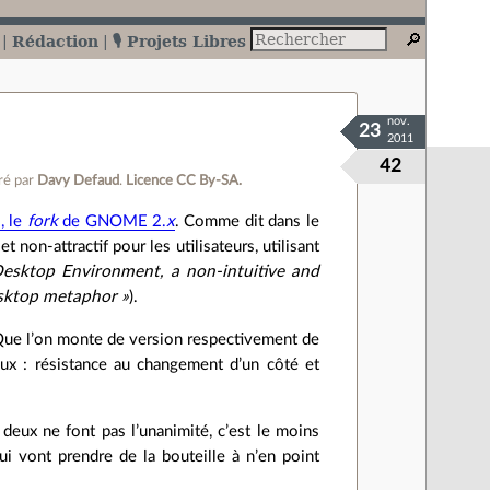
Rédaction
🎙️ Projets Libres
nov.
23
2011
42
é par
Davy Defaud
.
Licence CC By‑SA.
 le
fork
de GNOME 2.
x
. Comme dit dans le
non‐attractif pour les utilisateurs, utilisant
sktop Environment, a non‐intuitive and
esktop metaphor »
).
ue l’on monte de version respectivement de
x : résistance au changement d’un côté et
ux ne font pas l’unanimité, c’est le moins
ui vont prendre de la bouteille à n’en point