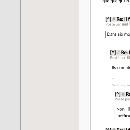
que quelqu'un 
[^]
#
Re: Il 
Posté par
nud
Dans six mo
[^]
#
Re: I
Posté par
El
Ils compt
Merci de prend
[^]
#
Re
Posté pa
Non, i
ineffic