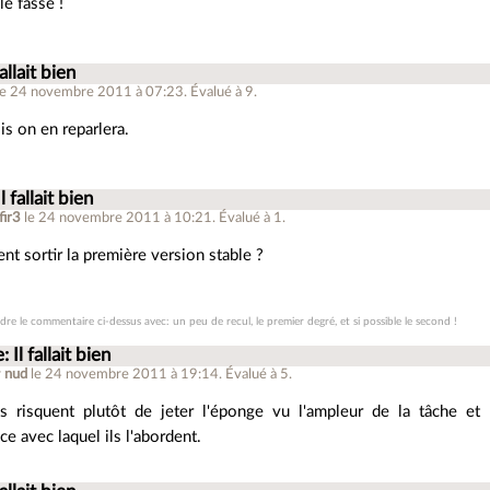
le fasse !
fallait bien
le 24 novembre 2011 à 07:23
.
Évalué à
9
.
is on en reparlera.
l fallait bien
fir3
le 24 novembre 2011 à 10:21
.
Évalué à
1
.
ent sortir la première version stable ?
re le commentaire ci-dessus avec: un peu de recul, le premier degré, et si possible le second !
: Il fallait bien
r
nud
le 24 novembre 2011 à 19:14
.
Évalué à
5
.
ls risquent plutôt de jeter l'éponge vu l'ampleur de la tâche et 
ace avec laquel ils l'abordent.