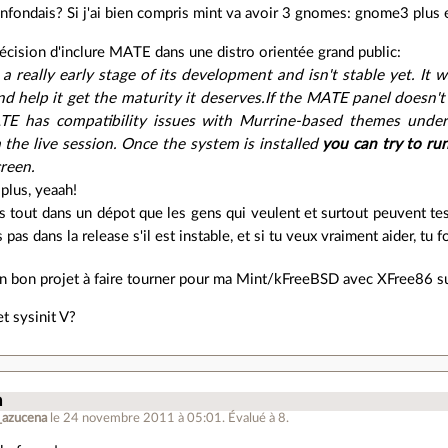
onfondais? Si j'ai bien compris mint va avoir 3 gnomes: gnome3 plu
décision d'inclure MATE dans une distro orientée grand public:
a really early stage of its development and isn't stable yet. It 
d help it get the maturity it deserves.If the MATE panel doesn't
E has compatibility issues with Murrine-based themes unde
the live session. Once the system is installed
you can try to run
creen.
plus, yeaah!
 tout dans un dépot que les gens qui veulent et surtout peuvent test
us pas dans la release s'il est instable, et si tu veux vraiment aider, tu
un bon projet à faire tourner pour ma Mint/kFreeBSD avec XFree86 
t sysinit V?
n
_azucena
le 24 novembre 2011 à 05:01
.
Évalué à
8
.