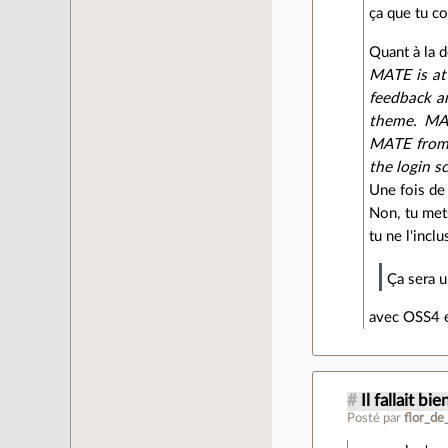
ça que tu c
Quant à la 
MATE is at 
feedback an
theme. MAT
MATE from 
the login s
Une fois de 
Non, tu mets
tu ne l'incl
Ça sera 
avec OSS4 e
#
Il fallait bie
Posté par
flor_de