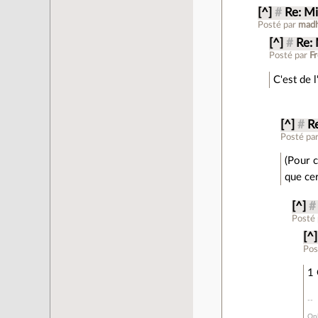
[^]
#
Re: M
Posté par
madh
[^]
#
Re:
Posté par
Fr
C'est de 
[^]
#
R
Posté pa
(Pour c
que cer
[^]
#
Posté
[^]
Pos
1 
Onl