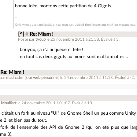
bonne idée, montons cette partition de 4 Gigots
Only wimps use tape backup: real men just upload their important stuff on megaupload, a
[^]
#
Re: Miam !
Posté par
tyoup
le 25 novembre 2011 à 21:58
.
Évalué à
3
.
bouyou, ça n'a ni queue ni tête !
en tout cas deux gigots au moins sont mal formattés...
Re: Miam !
 par
madhatter
(
site web personnel
)
le 24 novembre 2011 à 11:18
.
Évalué à
-2
.
 Mouillart
le 24 novembre 2011 à 01:07
.
Évalué à
10
.
e c'était un fork au niveau "UI" de Gnome Shell un peu comme Unity
e 2, et bien pas du tout.
 fork de l'ensemble des API de Gnome 2 (qui on été plus que lar
me 3).