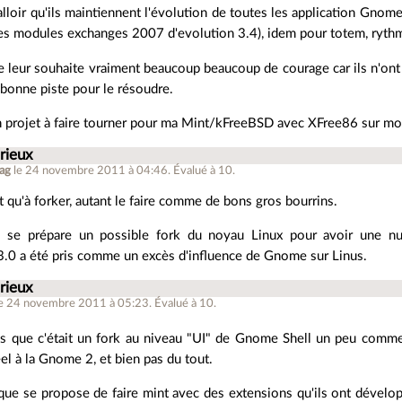
falloir qu'ils maintiennent l'évolution de toutes les application Gno
es modules exchanges 2007 d'evolution 3.4), idem pour totem, rythm
e leur souhaite vraiment beaucoup beaucoup de courage car ils n'ont n
 bonne piste pour le résoudre.
n projet à faire tourner pour ma Mint/kFreeBSD avec XFree86 sur m
rieux
ag
le 24 novembre 2011 à 04:46
.
Évalué à
10
.
t qu'à forker, autant le faire comme de bons gros bourrins.
 il se prépare un possible fork du noyau Linux pour avoir une n
3.0 a été pris comme un excès d'influence de Gnome sur Linus.
rieux
le 24 novembre 2011 à 05:23
.
Évalué à
10
.
is que c'était un fork au niveau "UI" de Gnome Shell un peu comme
el à la Gnome 2, et bien pas du tout.
 que se propose de faire mint avec des extensions qu'ils ont dévelop