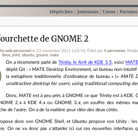
Dépêches
Journaux
Liens
Forums
ourchette de GNOME 2
ite web personnel
)
le 23 novembre 2011 à 23:56
.
Édité par
4 personnes
.
Modér
linux_mint
ubuntu
gnome
mate
On a récemment parlé de
Trinity, le
fork
de KDE 3.5
, voici
MATE,
dépôt Git : « MATE Desktop Environment, un bureau non‐intuitif et 
la métaphore traditionnelle d’ordinateur de bureau » (
« MATE De
unattractive desktop for users, using traditional computing d
Donc, MATE est à peu près à GNOME ce que Trinity est à KDE. Q
NOME 2.
x
à KDE 4.
x
ou GNOME 3.
x
, on souffre des mêmes mau
che de l’autre. On a de la matière pour râler des deux côtés.
opose donc son GNOME Shell, et Ubuntu propose son Unity : les de
re. On ne va donc pas s’attarder ici sur ces nouvelles interfaces q