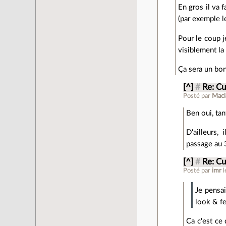
En gros il va 
(par exemple l
Pour le coup j
visiblement la
Ça sera un bo
[^]
#
Re: Cu
Posté par
Macl
Ben oui, tan
D'ailleurs,
passage au 
[^]
#
Re: Cu
Posté par
imr
Je pensa
look & fe
Ca c'est ce