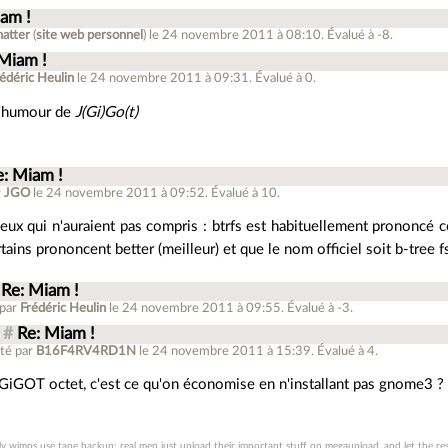
iam !
atter
(
site web personnel
)
le 24 novembre 2011 à 08:10
.
Évalué à
-8
.
 Miam !
édéric Heulin
le 24 novembre 2011 à 09:31
.
Évalué à
0
.
l'humour de
J(Gi)Go(t)
e: Miam !
r
JGO
le 24 novembre 2011 à 09:52
.
Évalué à
10
.
eux qui n'auraient pas compris : btrfs est habituellement prononcé 
tains prononcent better (meilleur) et que le nom officiel soit b-tree fs
Re: Miam !
 par
Frédéric Heulin
le 24 novembre 2011 à 09:55
.
Évalué à
-3
.
#
Re: Miam !
té par
B16F4RV4RD1N
le 24 novembre 2011 à 15:39
.
Évalué à
4
.
GiGOT octet, c'est ce qu'on économise en n'installant pas gnome3 ?
y wimps use tape backup: real men just upload their important stuff on megaupload, and let the res