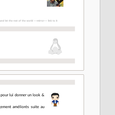
nd let the rest of the world ~~mirror~~ link to it
 pour lui donner un look &
gement améliorés suite au