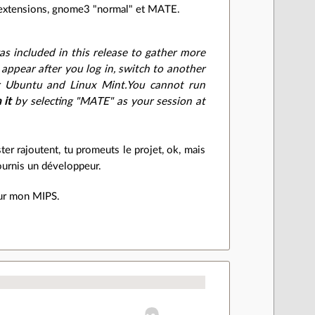
s extensions, gnome3 "normal" et MATE.
was included in this release to gather more
 appear after you log in, switch to another
r Ubuntu and Linux Mint.You cannot run
 it
by selecting "MATE" as your session at
er rajoutent, tu promeuts le projet, ok, mais
 fournis un développeur.
sur mon MIPS.