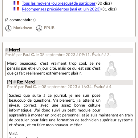
Tous les moyens (ou presque) de participer
(30 clics)
Récompenses précédentes (mai et juin 2023)
(31 clics)
(
3 commentaires
).
Markdown
EPUB
#
Merci
Posté par
Paul C.
le 08 septembre 2023 à 09:11
.
Évalué à
3
.
Merci beaucoup, c'est vraiment trop cool. Je ne
pensais pas être un jour cité, mais ce qui est sûr, c'est
que ça fait réellement extrêmement plaisir.
[^]
#
Re: Merci
Posté par
Paul C.
le 08 septembre 2023 à 16:34
.
Évalué à
4
.
Sachez que suite à ce journal, je me suis posé
beaucoup de questions. Visiblement, j'ai atteint un
niveau correct, avec une assez bonne culture
informatique. J'ai donc suivi un petit module pour
apprendre à monter un projet personnel, et je suis maintenant en train
de postuler pour faire une formation de technicien supérieur système
et réseau, et en faire mon nouveau métier.
Voilà.