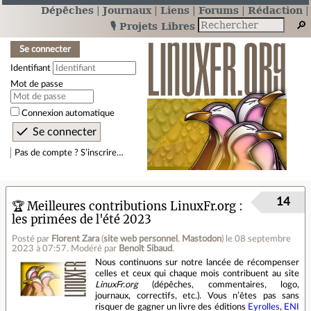
Dépêches
Journaux
Liens
Forums
Rédaction
🎙️ Projets Libres
Se connecter
Identifiant
Mot de passe
Connexion automatique
Pas de compte ? S’inscrire…
14
🏆 Meilleures contributions LinuxFr.org :
les primées de l'été 2023
Posté par
Florent Zara
(
site web personnel
,
Mastodon
)
le 08 septembre
2023 à 07:57
.
Modéré par
Benoît Sibaud
.
Nous continuons sur notre lancée de récompenser
celles et ceux qui chaque mois contribuent au site
LinuxFr.org
(dépêches, commentaires, logo,
journaux, correctifs, etc.). Vous n’êtes pas sans
risquer de gagner un livre des éditions
Eyrolles
,
ENI