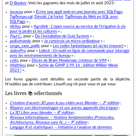
et
D-Booker
. Voici les gagnants des mois de juillet et août 2023 :
lovasoa
, pour «
Écrire une appli web en une journée avec SQLPage
,
TapTempo.sql
,
Désolé, j'ai forké
,
TapTempo du Web en SQL avec
SQLPage
» ;
tikilou
, pour «
Agrolink : L'open source au service de l'irrigation & cie
pour le jardin et les cultures
» ;
Paul C.
, pour «
De l'installation de Guix System
» ;
pulkomandy
, pour «
Je construis un micro-ordinateur
» ;
serge_sans_paille
, pour «
Les codes fantastiques (et où les trouver)
» ;
JulienPro
, pour «
Lidecli : Un outil en ligne de commande pour interagir
avec les environnements de bureau
» ;
volts
, pour «
Décès de Bram Moolenaar, créateur de VIM
» ;
Matthieu
, pour «
Sortie de GIMP 2.99.16 : édition Wilber Week
2023 !
».
Les livres gagnés sont détaillés en seconde partie de la dépêche.
N’oubliez pas de contribuer,
LinuxFr.org
vit pour vous et par vous
Les livres 📚 sélectionnés
e
Création d'assets 3D pour le jeu vidéo avec Blender — 2
édition
;
Réparer son électroménager et ses autres appareils électriques
;
e
La 3D Libre avec blender — 8
édition
;
Réseaux informatiques — Notions fondamentales (Protocoles,
e
Architectures, Réseaux sans fil…) — 9
édition
;
Langage R et statistiques — Initiation à l'analyse de données
.