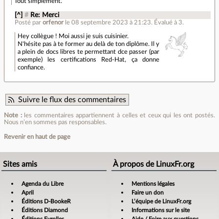
Tout simplement.
[^]
#
Re: Merci
Posté par
orfenor
le 08 septembre 2023 à 21:23
.
Évalué à
3
.
Hey collègue ! Moi aussi je suis cuisinier.
N'hésite pas à te former au delà de ton diplôme. Il y
a plein de docs libres te permettant dce passer (par
exemple) les certifications Red-Hat, ça donne
confiance.
Suivre le flux des commentaires
Note :
les commentaires appartiennent à celles et ceux qui les ont postés.
Nous n’en sommes pas responsables.
Revenir en haut de page
Sites amis
À propos de LinuxFr.org
Agenda du Libre
Mentions légales
April
Faire un don
Éditions D-BookeR
L’équipe de LinuxFr.org
Éditions Diamond
Informations sur le site
Éditions Eyrolles
Aide / Foire aux questions