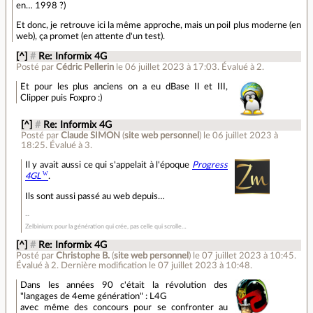
en… 1998 ?)
Et donc, je retrouve ici la même approche, mais un poil plus moderne (en
web), ça promet (en attente d'un test).
[^]
#
Re: Informix 4G
Posté par
Cédric Pellerin
le 06 juillet 2023 à 17:03
.
Évalué à
2
.
Et pour les plus anciens on a eu dBase II et III,
Clipper puis Foxpro :)
[^]
#
Re: Informix 4G
Posté par
Claude SIMON
(
site web personnel
)
le 06 juillet 2023 à
18:25
.
Évalué à
3
.
Il y avait aussi ce qui s'appelait à l'époque
Progress
4GL
.
Ils sont aussi passé au web depuis…
Zelbinium: pour la génération qui crée, pas celle qui scrolle…
[^]
#
Re: Informix 4G
Posté par
Christophe B.
(
site web personnel
)
le 07 juillet 2023 à 10:45
.
Évalué à
2
.
Dernière modification le 07 juillet 2023 à 10:48.
Dans les années 90 c'était la révolution des
"langages de 4eme génération" : L4G
avec même des concours pour se confronter au