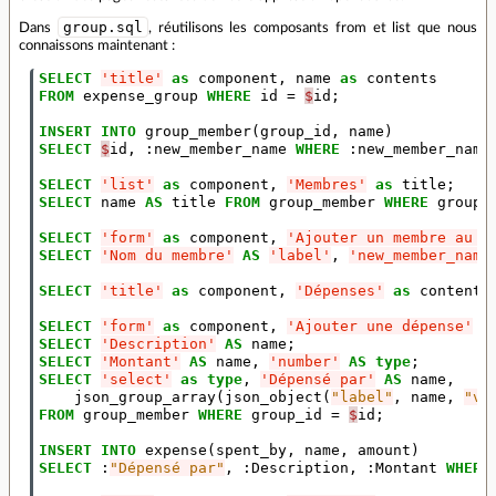
group.sql
Dans
, réutilisons les composants from et list que nous
connaissons maintenant :
SELECT
'title'
as
component
,
name
as
contents
FROM
expense_group
WHERE
id
=
$
id
;
INSERT
INTO
group_member
(
group_id
,
name
)
SELECT
$
id
,
:
new_member_name
WHERE
:
new_member_name
SELECT
'list'
as
component
,
'Membres'
as
title
;
SELECT
name
AS
title
FROM
group_member
WHERE
group_
SELECT
'form'
as
component
,
'Ajouter un membre au g
SELECT
'Nom du membre'
AS
'label'
,
'new_member_name
SELECT
'title'
as
component
,
'Dépenses'
as
contents
SELECT
'form'
as
component
,
'Ajouter une dépense'
a
SELECT
'Description'
AS
name
;
SELECT
'Montant'
AS
name
,
'number'
AS
type
;
SELECT
'select'
as
type
,
'Dépensé par'
AS
name
,
json_group_array
(
json_object
(
"label"
,
name
,
"va
FROM
group_member
WHERE
group_id
=
$
id
;
INSERT
INTO
expense
(
spent_by
,
name
,
amount
)
SELECT
:
"Dépensé par"
,
:
Description
,
:
Montant
WHERE