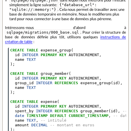
sqlpage/sqlpage.json
dans lequel nous mettrons pour l'instant
{"database_url":
simplement la ligne suivante:
"sqlite://:memory:"}
. Cela nous permet de travailler avec une
base de données temporaire en mémoire. Nous le modifierons plus
tard pour nous connecter à une base de données plus pérenne.
Intéressons-nous d'abord à
sqlpage/migrations/000_base.sql
. Pour créer la structure de
base de données définie plus tôt, utilisons quelques
instructions de
création de table
:
CREATE
TABLE
expense_group
(
id
INTEGER
PRIMARY
KEY
AUTOINCREMENT
,
name
TEXT
);
CREATE
TABLE
group_member
(
id
INTEGER
PRIMARY
KEY
AUTOINCREMENT
,
group_id
INTEGER
REFERENCES
expense_group
(
id
),
name
TEXT
);
CREATE
TABLE
expense
(
id
INTEGER
PRIMARY
KEY
AUTOINCREMENT
,
spent_by
INTEGER
REFERENCES
group_member
(
id
),
-- 
date
TIMESTAMP
DEFAULT
CURRENT_TIMESTAMP
,
-- date
name
TEXT
,
-- intitulé
amount
DECIMAL
-- montant en euros
);