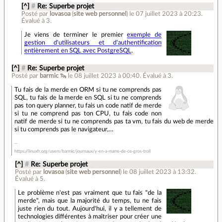
[^]
#
Re: Superbe projet
Posté par
lovasoa
(
site web personnel
)
le 07 juillet 2023 à 20:23
.
Évalué à
3
.
Je viens de terminer le premier
exemple de
gestion d'utilisateurs et d'authentification
entièrement en SQL avec PostgreSQL
.
[^]
#
Re: Superbe projet
Posté par
barmic 🦦
le 08 juillet 2023 à 00:40
.
Évalué à
3
.
Tu fais de la merde en ORM si tu ne comprends pas
SQL, tu fais de la merde en SQL si tu ne comprends
pas ton query planner, tu fais un code natif de merde
si tu ne comprend pas ton CPU, tu fais code non
natif de merde si tu ne comprends pas ta vm, tu fais du web de merde
si tu comprends pas le navigateur,…
https://linuxfr.org/users/barmic/journaux/y-en-a-marre-de-ce-gros-troll
[^]
#
Re: Superbe projet
Posté par
lovasoa
(
site web personnel
)
le 08 juillet 2023 à 13:32
.
Évalué à
5
.
Le problème n'est pas vraiment que tu fais "de la
merde", mais que la majorité du temps, tu ne fais
juste rien du tout. Aujourd'hui, il y a tellement de
technologies différentes à maîtriser pour créer une