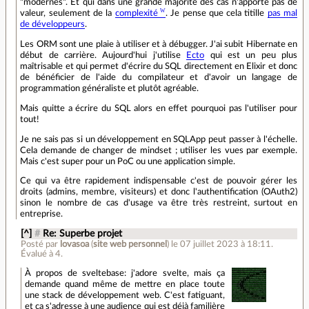
"modernes". Et qui dans une grande majorité des cas n'apporte pas de
valeur, seulement de la
complexité
. Je pense que cela titille
pas mal
de développeurs
.
Les ORM sont une plaie à utiliser et à débugger. J'ai subit Hibernate en
début de carrière. Aujourd'hui j'utilise
Ecto
qui est un peu plus
maîtrisable et qui permet d'écrire du SQL directement en Elixir et donc
de bénéficier de l'aide du compilateur et d'avoir un langage de
programmation généraliste et plutôt agréable.
Mais quitte a écrire du SQL alors en effet pourquoi pas l'utiliser pour
tout!
Je ne sais pas si un développement en SQLApp peut passer à l'échelle.
Cela demande de changer de mindset ; utiliser les vues par exemple.
Mais c'est super pour un PoC ou une application simple.
Ce qui va être rapidement indispensable c'est de pouvoir gérer les
droits (admins, membre, visiteurs) et donc l'authentification (OAuth2)
sinon le nombre de cas d'usage va être très restreint, surtout en
entreprise.
[^]
#
Re: Superbe projet
Posté par
lovasoa
(
site web personnel
)
le 07 juillet 2023 à 18:11
.
Évalué à
4
.
À propos de sveltebase: j'adore svelte, mais ça
demande quand même de mettre en place toute
une stack de développement web. C'est fatiguant,
et ça s'adresse à une audience qui est déjà familière