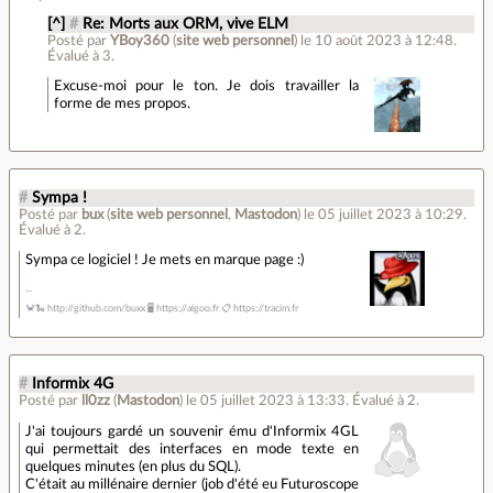
[^]
#
Re: Morts aux ORM, vive ELM
Posté par
YBoy360
(
site web personnel
)
le 10 août 2023 à 12:48
.
Évalué à
3
.
Excuse-moi pour le ton. Je dois travailler la
forme de mes propos.
#
Sympa !
Posté par
bux
(
site web personnel
,
Mastodon
)
le 05 juillet 2023 à 10:29
.
Évalué à
2
.
Sympa ce logiciel ! Je mets en marque page :)
🦀🐍 http://github.com/buxx 🖥 https://algoo.fr 📋 https://tracim.fr
#
Informix 4G
Posté par
ll0zz
(
Mastodon
)
le 05 juillet 2023 à 13:33
.
Évalué à
2
.
J'ai toujours gardé un souvenir ému d'Informix 4GL
qui permettait des interfaces en mode texte en
quelques minutes (en plus du SQL).
C'était au millénaire dernier (job d'été eu Futuroscope