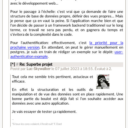
avec le développement web…
Pour le passage à l'échelle: c'est vrai que ça demande de faire une
structure de base de données propre, définir des vues propres… Mais
je pense que ça en vaut la peine. Si l'application marche bien et que
l'on décide de passer à un framework backend traditionnel sur le long
terme, ce travail ne sera pas perdu, et on gagnera du temps et
s'évitera de la complexité dans le code.
Pour l'authentification: effectivement, c'est
la priorité pour la
prochaine version
. En attendant, on peut le gérer manuellement en
postgres, je suis en train de rédiger un exemple sur le dépôt:
user-
authentication example
.
[^]
#
Re: Superbe projet
Posté par
Luc-Skywalker
le 07 juillet 2023 à 18:55
.
Évalué à
2
.
Tout cela me semble très pertinent, astucieux et
efficace.
En effet la structuration et les outils de
manipulation et de vue des données sont en place rapidement. Une
bonne partie du boulot est déjà fait si l'on souhaite accéder aux
données avec une autre application.
Je vais essayer de tester ça rapidement.
"Si tous les cons volaient, il ferait nuit" F. Dard