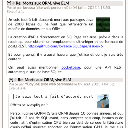
[^]
#
Re: Morts aux ORM, vive ELM
Posté par
lovasoa
(
site web personnel
)
le 04 juillet 2023 à 18:55
.
Évalué à
1
.
Je suis tout à fait d'accord: mort aux packages Java
de 2000 lignes qui ne font que retranscrire un
modèle de données, et aux ORM!
La création d'APIs directement en SQLPage est aussi prévue dans la
roadmap, pour obtenir un remplacement ultra-léger et performant de
postgREST.
https://github.com/lovasoa/SQLpage/issues/6
Et pour graphql, il y a aussi hasura, que j'utilise et dont je suis très
content.
On peut aussi mentionner
pocketbase
, pour une API REST
automatique sur une base SQLite.
[^]
#
Re: Morts aux ORM, vive ELM
Posté par
YBoy360
(
site web personnel
)
le 09 août 2023 à 04:52
.
Évalué à
4
.
Pfff tu peux expliquer ?
Perso, j'utilise GORM (Grails ORM) depuis 10 bonnes années, et oui,
j'ai fait 12 ans de SQL avant, sans compter beaucoup, beaucoup de
code natif, d'optimisation CPU bien au delà de ce que la littérature
d'aujourd'hui pourrait apporter, de l'optimisation GPU, je me suis