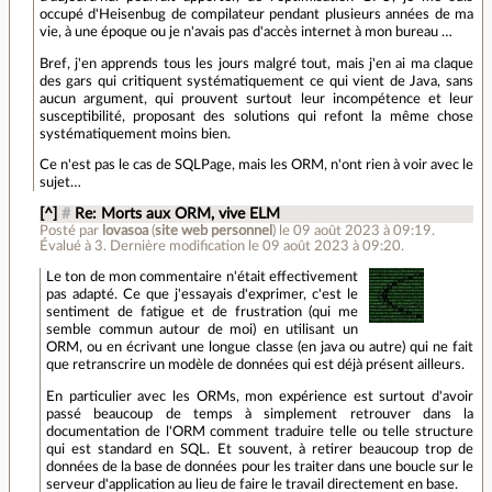
occupé d'Heisenbug de compilateur pendant plusieurs années de ma
vie, à une époque ou je n'avais pas d'accès internet à mon bureau …
Bref, j'en apprends tous les jours malgré tout, mais j'en ai ma claque
des gars qui critiquent systématiquement ce qui vient de Java, sans
aucun argument, qui prouvent surtout leur incompétence et leur
susceptibilité, proposant des solutions qui refont la même chose
systématiquement moins bien.
Ce n'est pas le cas de SQLPage, mais les ORM, n'ont rien à voir avec le
sujet…
[^]
#
Re: Morts aux ORM, vive ELM
Posté par
lovasoa
(
site web personnel
)
le 09 août 2023 à 09:19
.
Évalué à
3
.
Dernière modification le 09 août 2023 à 09:20.
Le ton de mon commentaire n'était effectivement
pas adapté. Ce que j'essayais d'exprimer, c'est le
sentiment de fatigue et de frustration (qui me
semble commun autour de moi) en utilisant un
ORM, ou en écrivant une longue classe (en java ou autre) qui ne fait
que retranscrire un modèle de données qui est déjà présent ailleurs.
En particulier avec les ORMs, mon expérience est surtout d'avoir
passé beaucoup de temps à simplement retrouver dans la
documentation de l'ORM comment traduire telle ou telle structure
qui est standard en SQL. Et souvent, à retirer beaucoup trop de
données de la base de données pour les traiter dans une boucle sur le
serveur d'application au lieu de faire le travail directement en base.