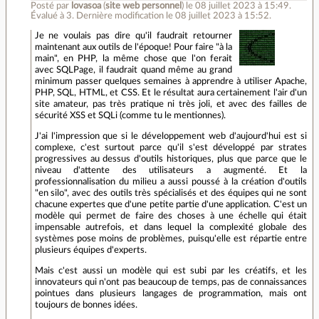
Posté par
lovasoa
(
site web personnel
)
le 08 juillet 2023 à 15:49
.
Évalué à
3
.
Dernière modification le 08 juillet 2023 à 15:52.
Je ne voulais pas dire qu'il faudrait retourner
maintenant aux outils de l'époque! Pour faire "à la
main", en PHP, la même chose que l'on ferait
avec SQLPage, il faudrait quand même au grand
minimum passer quelques semaines à apprendre à utiliser Apache,
PHP, SQL, HTML, et CSS. Et le résultat aura certainement l'air d'un
site amateur, pas très pratique ni très joli, et avec des failles de
sécurité XSS et SQLi (comme tu le mentionnes).
J'ai l'impression que si le développement web d'aujourd'hui est si
complexe, c'est surtout parce qu'il s'est développé par strates
progressives au dessus d'outils historiques, plus que parce que le
niveau d'attente des utilisateurs a augmenté. Et la
professionnalisation du milieu a aussi poussé à la création d'outils
"en silo", avec des outils très spécialisés et des équipes qui ne sont
chacune expertes que d'une petite partie d'une application. C'est un
modèle qui permet de faire des choses à une échelle qui était
impensable autrefois, et dans lequel la complexité globale des
systèmes pose moins de problèmes, puisqu'elle est répartie entre
plusieurs équipes d'experts.
Mais c'est aussi un modèle qui est subi par les créatifs, et les
innovateurs qui n'ont pas beaucoup de temps, pas de connaissances
pointues dans plusieurs langages de programmation, mais ont
toujours de bonnes idées.