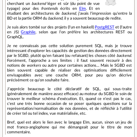
cherchant un
backend
léger et sûr (du point de vue
typage) pour des
frontends
écrits en
Elm
. Et en
étudiant des architectures de
backend
, j'avais l'impression qu'entre la
BD et la partie ORM du
backend
, il y a souvent beaucoup de redite.
Je suis alors tombé sur des projets (l'un en haskell)
PostgREST
et (l'autre
en JS)
Graphile
, selon que l'on préfère les architectures REST ou
GraphQL.
Je ne connaissais pas cette solution purement SQL, mais je trouve
intéressant d'explorer les capacités de gestion des données directement
par le SGBD, plutôt qu'en faisant (ou refaisant) les choses côté
backend
.
Forcément, l'approche a ses limites : il faut souvent recourir à des
notions de
workers
ou autre pour certaines actions… Mais le SGBD est
bien souvent capable de réaliser des optimisations difficilement
envisageables avec une couche ORM, pour peu qu'on décrive
précisément ce qu'on souhaite faire.
J'apprécie beaucoup le côté déclaratif de SQL, qui sous-traite
(généralement de manière assez efficace) au moteur du SGBD le soin de
trouver le meilleur schéma d'exécution. Et, quand ce n'est pas le cas,
c'est une très bonne occasion de se poser quelques questions sur la
représentation/normalisation de nos données, et de réfléchir à l'utilité
de créer tel ou tel index, vue matérialisée, etc.
Bref, quel est alors le lien avec le langage Elm, aucun, sinon un jeu de
mot franco-anglophone qui me démangeait pour le titre de mon
commentaire.