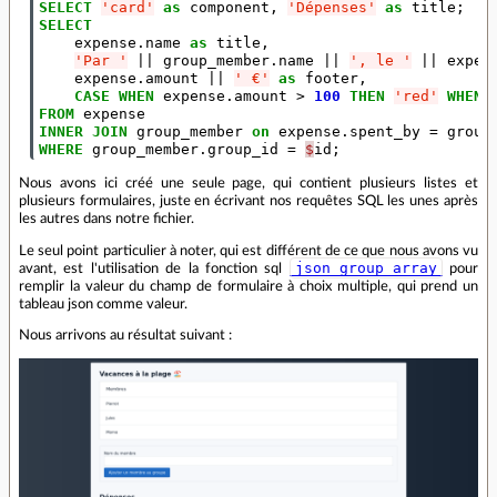
SELECT
'card'
as
component
,
'Dépenses'
as
title
;
SELECT
expense
.
name
as
title
,
'Par '
||
group_member
.
name
||
', le '
||
expen
expense
.
amount
||
' €'
as
footer
,
CASE
WHEN
expense
.
amount
>
100
THEN
'red'
WHEN
FROM
expense
INNER
JOIN
group_member
on
expense
.
spent_by
=
group
WHERE
group_member
.
group_id
=
$
id
;
Nous avons ici créé une seule page, qui contient plusieurs listes et
plusieurs formulaires, juste en écrivant nos requêtes SQL les unes après
les autres dans notre fichier.
Le seul point particulier à noter, qui est différent de ce que nous avons vu
json_group_array
avant, est l'utilisation de la fonction sql
pour
remplir la valeur du champ de formulaire à choix multiple, qui prend un
tableau json comme valeur.
Nous arrivons au résultat suivant :