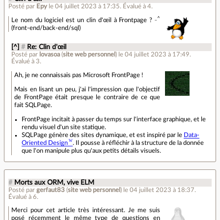
Posté par
Epy
le 04 juillet 2023 à 17:35
.
Évalué à
4
.
_^
Le nom du logiciel est un clin d'œil à Frontpage ?
(front-end/back-end/sql)
[^]
#
Re: Clin d'œil
Posté par
lovasoa
(
site web personnel
)
le 04 juillet 2023 à 17:49
.
Évalué à
3
.
Ah, je ne connaissais pas Microsoft FrontPage !
Mais en lisant un peu, j'ai l'impression que l'objectif
de FrontPage était presque le contraire de ce que
fait SQLPage.
FrontPage incitait à passer du temps sur l'interface graphique, et le
rendu visuel d'un site statique.
SQLPage génère des sites dynamique, et est inspiré par le
Data-
Oriented Design
. Il pousse à réfléchir à la structure de la donnée
que l'on manipule plus qu'aux petits détails visuels.
#
Morts aux ORM, vive ELM
Posté par
gerfaut83
(
site web personnel
)
le 04 juillet 2023 à 18:37
.
Évalué à
6
.
Merci pour cet article très intéressant. Je me suis
posé récemment le même type de questions en