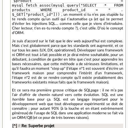
$product =
mysql_fetch_assoc(mysql_query("SELECT * FROM
products WHERE product_id = " .
$_GET["product_id"]))
, un moment si tu n’es pas stupide tu
te rends compte qu’un outil qui t’automatise ça (et qui te permet
d’éviter les injections SQL… comme celle que je viens d’introduire.
Cher lecteur, t’en es-tu rendu compte ?), c’est utile. D’où le concept
d’ORM.
Je suis d’accord sur le fait que le dev web aujourd’hui est complexe.
Mais c’est globalement parce que les standards ont augmenté, et ce
sur tous les axes (UX, DX, opérationnel). Développer sans framework
ni ORM est tout à fait possible et je dirai même souhaitable, pour un
débutant, à condition de garder en tête que c'est pour apprendre les
bases nécessaires, que cette méthode a de sérieuses limitations, et
qu’il faudra un moment "step up" (l’étape n°1 est souvent d’écrire un
framework maison pour comprendre l’intérêt d’un framework,
l’étape n°2 est de se rendre compte qu’il existe probablement des
frameworks existants mieux faits que le framework maison).
Et ce sera ma première grosse critique de SQLpage : il ne m’a pas
l’air d’offrir de chemin naturel vers cette évolution. SQL est une
horrible
base pour ça. SQL est un langage important pour le
développement web que tout développeur expérimenté se doit de
connaître ; pour autant 90% (à la louche et en étant extrêmement
généreux) de l’usage de SQL dans une application moderne se fait via
un ORM/QB (et ce pour de très bonnes raisons).
[^]
#
Re: Superbe projet