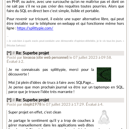
en PHP, ou autre, avec une surcouche qu'on ne maîtrise pas et dont on
ne sait pas s'il ne va pas créer des requêtes toutes pourries. Alors que
faire du SQL en direct ben c'est simple, lisible et portable.
Pour revenir sur tricount, il existe une super alternative libre, qui peut
être installée sur le téléphone en webapp et qui fonctionne même hors
ligne :
https://splittypie.com/
« Je vois bien à quels excès peut conduire une démocratie d'opinion débridée, je le vis tous les jours. »
(Nicolas Sarkozy)
[^]
#
Re: Superbe projet
Posté par
lovasoa
(
site web personnel
)
le 07 juillet 2023 à 09:58
.
Évalué à
2
.
Je ne connaissais pas splittypie, merci pour la
découverte !
Moi j'ai plein d'idées de trucs à faire avec SQLPage…
Je pense que mon prochain journal va être sur un taptempo en SQL,
parce que je trouve l'idée très marrante !
[^]
#
Re: Superbe projet
Posté par
steph1978
le 07 juillet 2023 à 17:29
.
Évalué à
4
.
Super projet en effet, c'est clean
Je partage le sentiment qu'il y a trop de couches à
gérer manuellement dans les applications web dites