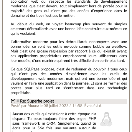
application web qui respecte les standards de développement
modernes, que c'est devenu tout simplement hors de portée pour la
majorité des gens qui n'ont pas des années d'expérience dans le
domaine et dont ce n'est pas le métier.
Au début du web, on voyait beaucoup plus souvent de simples
amateurs débrouillards avec une bonne idée construire eux-mêmes ce
qu'ils voulaient.
L'alternative moderne pour les débrouillards non-experts avec une
bonne idée, ce sont les outils no-code comme bubble ou webflow.
Mais c'est une grosse régression par rapport à ce qui existait avant:
ces applications propriétaires emprisonnent leurs utilisateurs dans
leur modèle, d'une manière qui rend très difficile d'en sortir plus tard.
Ce que SQLPage propose, c'est de redonner du pouvoir à tous ceux
qui n'ont pas des années d'expérience avec les outils de
développement web modernes, mais qui ont une bonne idée et qui
veulent en faire une application dans la journée. Et sans se fermer des
portes pour plus tard en s'enfermant dans une technologie
propriétaire.
[^]
#
Re: Superbe projet
Posté par
Moonz
le 08 juillet 2023 à 14:58
.
Évalué à
6
.
Aucun des outils qui existaient à cette époque n’a
disparu. Tu peux toujours faire des pages PHP
sans framework ni ORM. Simplement, quand tu
écris pour la 56e fois une variante autour de