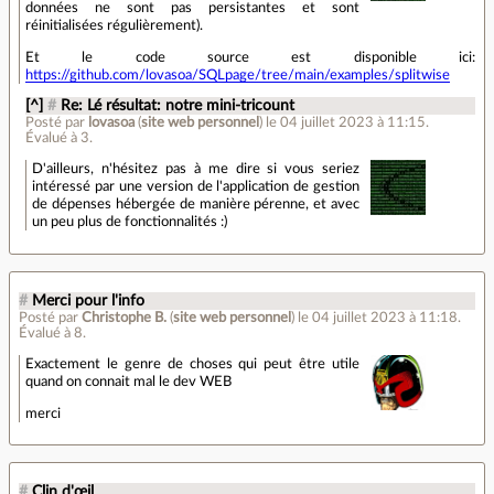
données ne sont pas persistantes et sont
réinitialisées régulièrement).
Et le code source est disponible ici:
https://github.com/lovasoa/SQLpage/tree/main/examples/splitwise
[^]
#
Re: Lé résultat: notre mini-tricount
Posté par
lovasoa
(
site web personnel
)
le 04 juillet 2023 à 11:15
.
Évalué à
3
.
D'ailleurs, n'hésitez pas à me dire si vous seriez
intéressé par une version de l'application de gestion
de dépenses hébergée de manière pérenne, et avec
un peu plus de fonctionnalités :)
#
Merci pour l'info
Posté par
Christophe B.
(
site web personnel
)
le 04 juillet 2023 à 11:18
.
Évalué à
8
.
Exactement le genre de choses qui peut être utile
quand on connait mal le dev WEB
merci
#
Clin d'œil