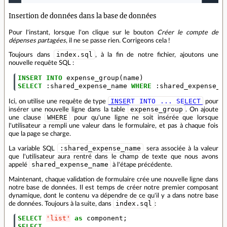
Insertion de données dans la base de données
Pour l'instant, lorsque l'on clique sur le bouton
Créer le compte de
dépenses partagées
, il ne se passe rien. Corrigeons cela !
index.sql
Toujours dans
, à la fin de notre fichier, ajoutons une
nouvelle requête SQL :
INSERT
INTO
expense_group
(
name
)
SELECT
:
shared_expense_name
WHERE
:
shared_expense_n
INSERT INTO ... SELECT
Ici, on utilise une requête de type
pour
expense_group
insérer une nouvelle ligne dans la table
. On ajoute
WHERE
une clause
pour qu'une ligne ne soit insérée que lorsque
l'utilisateur a rempli une valeur dans le formulaire, et pas à chaque fois
que la page se charge.
:shared_expense_name
La variable SQL
sera associée à la valeur
que l'utilisateur aura rentré dans le champ de texte que nous avons
shared_expense_name
appelé
à l'étape précédente.
Maintenant, chaque validation de formulaire crée une nouvelle ligne dans
notre base de données. Il est temps de créer notre premier composant
dynamique, dont le contenu va dépendre de ce qu'il y a dans notre base
index.sql
de données. Toujours à la suite, dans
:
SELECT
'list'
as
component
;
SELECT