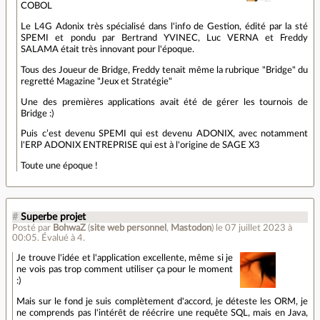
COBOL
Le L4G Adonix très spécialisé dans l'info de Gestion, édité par la sté
SPEMI et pondu par Bertrand YVINEC, Luc VERNA et Freddy
SALAMA était très innovant pour l'époque.
Tous des Joueur de Bridge, Freddy tenait même la rubrique "Bridge" du
regretté Magazine "Jeux et Stratégie"
Une des premières applications avait été de gérer les tournois de
Bridge :)
Puis c’est devenu SPEMI qui est devenu ADONIX, avec notamment
l'ERP ADONIX ENTREPRISE qui est à l'origine de SAGE X3
Toute une époque !
#
Superbe projet
Posté par
BohwaZ
(
site web personnel
,
Mastodon
)
le 07 juillet 2023 à
00:05
.
Évalué à
4
.
Je trouve l'idée et l'application excellente, même si je
ne vois pas trop comment utiliser ça pour le moment
:)
Mais sur le fond je suis complètement d'accord, je déteste les ORM, je
ne comprends pas l'intérêt de réécrire une requête SQL, mais en Java,