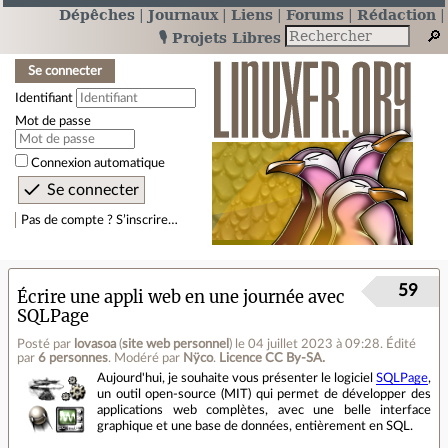
Dépêches
Journaux
Liens
Forums
Rédaction
🎙️ Projets Libres
Se connecter
Identifiant
Mot de passe
Connexion automatique
Pas de compte ? S’inscrire…
59
Écrire une appli web en une journée avec
SQLPage
Posté par
lovasoa
(
site web personnel
)
le 04 juillet 2023 à 09:28
.
Édité
par
6 personnes
.
Modéré par
Nÿco
.
Licence CC By‑SA.
Aujourd'hui, je souhaite vous présenter le logiciel
SQLPage
,
un outil open-source (MIT) qui permet de développer des
applications web complètes, avec une belle interface
graphique et une base de données, entièrement en SQL.