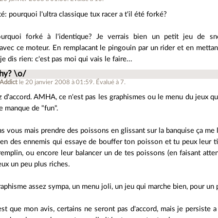
é: pourquoi l'ultra classique tux racer a t'il été forké?
ourquoi forké à l'identique? Je verrais bien un petit jeu de
vec ce moteur. En remplacant le pingouin par un rider et en mettant q
je dis rien: c'est pas moi qui vais le faire...
hy? \o/
Addict
le 20 janvier 2008 à 01:59
.
Évalué à
7
.
ez d'accord. AMHA, ce n'est pas les graphismes ou le menu du jeux qu
le manque de "fun".
as vous mais prendre des poissons en glissant sur la banquise ça me la
ien des ennemis qui essaye de bouffer ton poisson et tu peux leur tir
remplin, ou encore leur balancer un de tes poissons (en faisant atten
eux un peu plus riches.
aphisme assez sympa, un menu joli, un jeu qui marche bien, pour un p
st que mon avis, certains ne seront pas d'accord, mais je persiste a