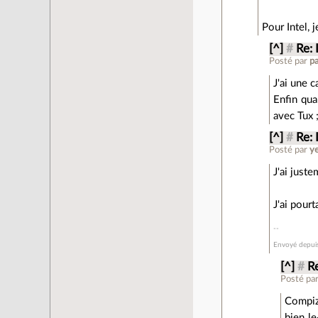
Pour Intel, 
[^]
#
Re: 
Posté par
pa
J'ai une 
Enfin qua
avec Tux ;
[^]
#
Re: 
Posté par
ye
J'ai just
J'ai pour
Envoyé depuis
[^]
#
R
Posté pa
Compiz 
bien le