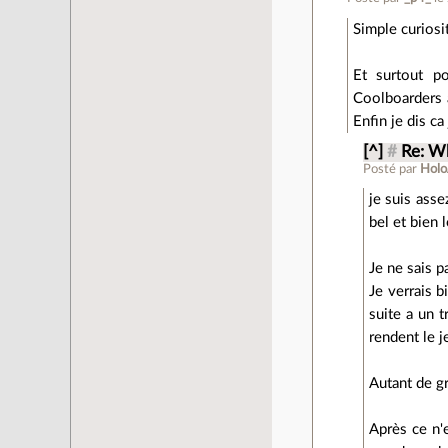
Simple curiosit
Et surtout p
Coolboarders a
Enfin je dis ca 
[^]
#
Re: W
Posté par
Holo
je suis ass
bel et bien 
Je ne sais p
Je verrais b
suite a un t
rendent le j
Autant de gr
Après ce n'e