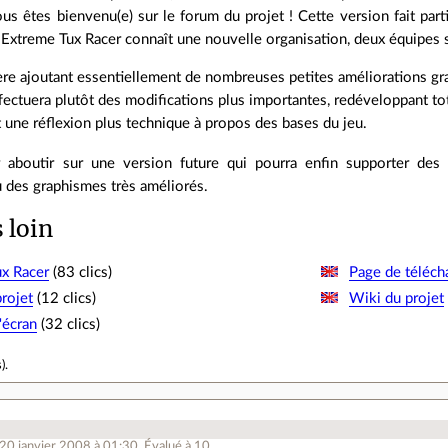
us êtes bienvenu(e) sur le forum du projet ! Cette version fait part
 Extreme Tux Racer connaît une nouvelle organisation, deux équipes 
re ajoutant essentiellement de nombreuses petites améliorations gra
ffectuera plutôt des modifications plus importantes, redéveloppant t
 une réflexion plus technique à propos des bases du jeu.
 aboutir sur une version future qui pourra enfin supporter des
 des graphismes très améliorés.
s loin
x Racer
(83 clics)
Page de téléc
rojet
(12 clics)
Wiki du projet
'écran
(32 clics)
s
).
 20 janvier 2008 à 01:30
.
Évalué à
10
.