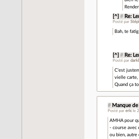
Render
[^]
#
Re: Le
Posté par
Stép
Bah, te fatig
[^]
#
Re: Le
Posté par
dark
C'est juste
vielle carte
Quand ça to
#
Manque de 
Posté par
eric
le 
AMHA pour que 
- course avec 
ou bien, autre