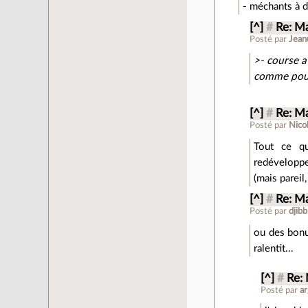
- méchants à d
[^]
#
Re: M
Posté par
Jean
>- course a
comme pour 
[^]
#
Re: M
Posté par
Nico
Tout ce qu
redéveloppe
(mais pareil,
[^]
#
Re: M
Posté par
djibb
ou des bonu
ralentit...
[^]
#
Re:
Posté par
ar