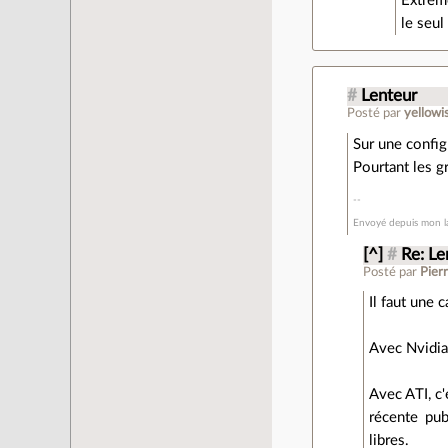
Extreme
le seul
#
Lenteur
Posté par
yellowi
Sur une config
Pourtant les g
Envoyé depuis mon l
[^]
#
Re: Le
Posté par
Pierr
Il faut une 
Avec Nvidia,
Avec ATI, c'
récente pub
libres.