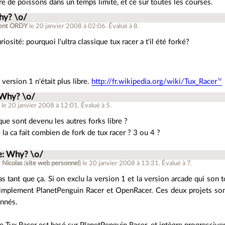
e de poissons dans un temps limité, et ce sur toutes les courses.
hy? \o/
ent ORDY
le 20 janvier 2008 à 02:06
.
Évalué à
8
.
riosité: pourquoi l'ultra classique tux racer a t'il été forké?
 version 1 n'était plus libre.
http://fr.wikipedia.org/wiki/Tux_Racer
 Why? \o/
M
le 20 janvier 2008 à 12:01
.
Évalué à
5
.
que sont devenu les autres forks libre ?
 la ca fait combien de fork de tux racer ? 3 ou 4 ?
e: Why? \o/
r
Nicolas
(
site web personnel
)
le 20 janvier 2008 à 13:31
.
Évalué à
7
.
s tant que ça. Si on exclu la version 1 et la version arcade qui son 
simplement PlanetPenguin Racer et OpenRacer. Ces deux projets son
nnés.