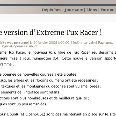
Dépêches
Journaux
Liens
Forums
e version d'Extreme Tux Racer !
(
site web personnel
)
le 20 janvier 2008 à 00:00
.
Modéré par
Jaimé Ragnagna
.
logiciel
opensuse
ubuntu
reme Tux Racer, le nouveau
fork
libre de Tux Racer, jeu désormais
mière mise à jour, numérotée 0.4. Cette nouvelle version appor
gramme :
 poignée de nouvelles courses a été ajoutée ;
aux, les arbres et les flocons du menu ont été redessinés ;
 textures et les montagnes du décor se sont vu améliorées ;
 éléments de l'interface sont refaits ;
ctions sont plus nombreuses et de meilleure qualité ;
ques sont un peu remaniées.
our Ubuntu et OpenSUSE) sont dès maintenant en place sur le site 