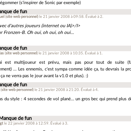
égommer (s'inspirer de Sonic par exemple)
anque de fun
uel
(
site web personnel
)
le 21 janvier 2008 à 09:58
.
Évalué à
2
.
vec d'autres joueurs (internet ou IA)>/I>
Fronzen-B. Oh oui, oh oui, oh oui...
anque de fun
las
(
site web personnel
)
le 21 janvier 2008 à 10:35
.
Évalué à
1
.
i est multijoueur est prévu, mais pas pour tout de suite (fa
ment) ... Les ennemis, c'est sympa comme idée ça, tu devrais la pr
 ça ne verra pas le jour avant la v1.0 et plus). :)
anque de fun
(
site web personnel
)
le 21 janvier 2008 à 21:20
.
Évalué à
4
.
s du style : 4 secondes de vol plané... un gros bec qui prend plus d
 Manque de fun
gt
le 22 janvier 2008 à 12:59
.
Évalué à
3
.