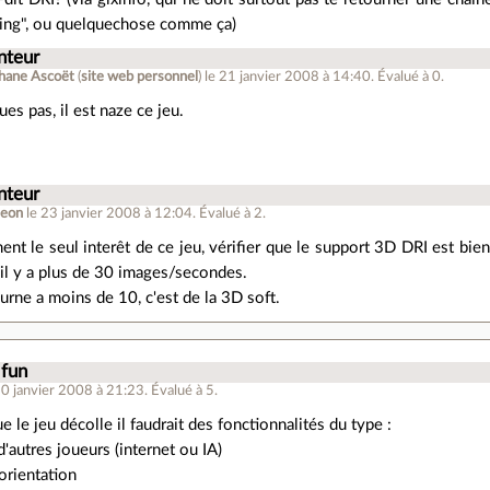
ing", ou quelquechose comme ça)
nteur
hane Ascoët
(
site web personnel
)
le 21 janvier 2008 à 14:40
.
Évalué à
0
.
ues pas, il est naze ce jeu.
nteur
leon
le 23 janvier 2008 à 12:04
.
Évalué à
2
.
ment le seul interêt de ce jeu, vérifier que le support 3D DRI est b
, il y a plus de 30 images/secondes.
urne a moins de 10, c'est de la 3D soft.
fun
20 janvier 2008 à 21:23
.
Évalué à
5
.
le jeu décolle il faudrait des fonctionnalités du type :
d'autres joueurs (internet ou IA)
 orientation