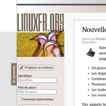
Nouvell
Posté par
Nicolas
Étiquettes :
Ext
pre
pro
Se connecter
Proposer un contenu
Un grosse
Les drape
Identifiant
Certaines
Plusieurs
Mot de passe
Les tradu
Les musi
Connexion automatique
Des paquets (p