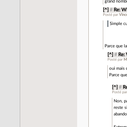
grand nombr
[^]
#
Re: W
Posté par
Vinc
Simple cu
Parce que la
[^]
#
Re:
Posté par
oui mais 
Parce que
[^]
#
R
Posté pa
Non, pa
reste 
abando