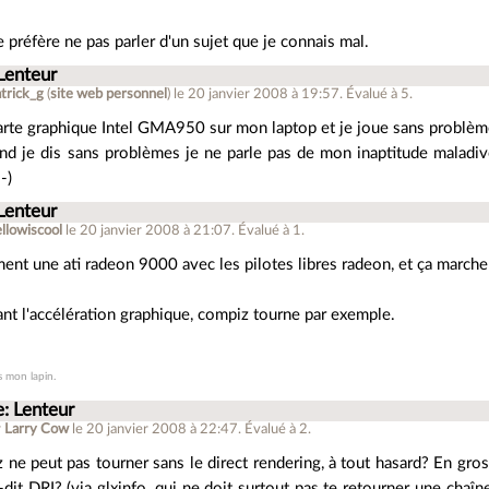
je préfère ne pas parler d'un sujet que je connais mal.
Lenteur
trick_g
(
site web personnel
)
le 20 janvier 2008 à 19:57
.
Évalué à
5
.
carte graphique Intel GMA950 sur mon laptop et je joue sans probl
nd je dis sans problèmes je ne parle pas de mon inaptitude maladiv
-)
Lenteur
llowiscool
le 20 janvier 2008 à 21:07
.
Évalué à
1
.
ement une ati radeon 9000 avec les pilotes libres radeon, et ça marche
tant l'accélération graphique, compiz tourne par exemple.
 mon lapin.
e: Lenteur
r
Larry Cow
le 20 janvier 2008 à 22:47
.
Évalué à
2
.
ne peut pas tourner sans le direct rendering, à tout hasard? En gros,
-dit DRI? (via glxinfo, qui ne doit surtout pas te retourner une chaî