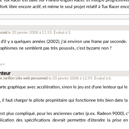
 Tux Racer est basé sur PlanetPenguin Racer, et intègre progressive
 fork libre encore actif, et même le seul projet relatif à Tux Racer enc
scool
le 20 janvier 2008 à 11:55
.
Évalué à
3
.
 d'il y a quelques années (2002), j'ai environ une frame par seconde.
raphismes ne semblent pas très poussés, c'est byzarre non ?
apin.
nteur
e Jarillon
(
site web personnel
)
le 20 janvier 2008 à 12:59
.
Évalué à
6
.
carte graphique avec accélération, sinon le jeu est d'une lenteur qui le
 il faut charger le pilote propriétaire qui fonctionne très bien dans l
est plus compliqué, pour les anciennes cartes (p.ex. Radeon 9000), c'e
lication des spécifications devrait permettre d'étendre la prise e