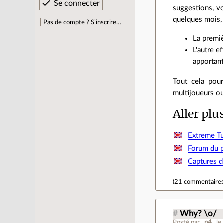
suggestions, vo
quelques mois,
Pas de compte ? S’inscrire…
La premiè
L'autre e
apportant
Tout cela pour
multijoueurs ou
Aller plu
Extreme Tu
Forum du p
Captures d
(
21 commentaire
#
Why? \o/
Posté par
_p4_
le