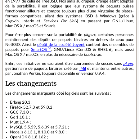
en 1997 de celui de FreeBSD. Nos amis au drapeau orange étant adeptes
de la portabilité, il est logique que leur système de paquets puisse
fonctionner ailleurs et compte toujours plus d’une vingtaine de plates‐
formes compatibles, allant des systèmes BSD à Windows (grâce à
Cygwin, Interix et
Services For Unix
) en passant par GNU/Linux,
Mac OS X / macOS et Solaris.
Pour être plus concret sur la portabilité de
pkgsrc
, certaines personnes
maintiennent des dépôts de paquets binaires en dehors de ceux pour
NetBSD. Ainsi, le
dépôt de la société Joyent
contient des ensembles de
paquets pour
SmartOS
, GNU/Linux (CentOS & RHEL 6), mais aussi
Mac OS X / macOS, en plus du nécessaire de
bootstrap
.
Enfin, ces initiatives ne sauraient être couronnées de succès sans
pkgin
,
gestionnaire de paquets binaires créé par
iMil
et maintenu, entre autres,
par Jonathan Perkin, toujours disponible en version 0.9.4.
Les changements
Les changements marquants côté logiciels sont les suivants :
Erlang 20.3 ;
Firefox 52.7.3 et 59.0.2 ;
GCC 7.3.0 ;
Go 1.10.1 ;
Mutt 1.9.4 ;
MySQL 5.5.59, 5.6.39 et 5.7.21 ;
Node.js 6.13.1, 8.10.0 et 9.8.0 ;
OpenJDK 8 1.8.162 ;