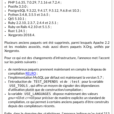
PHP 5.6.35, 7.0.29, 7.1.16 et 7.2.4 ;
Postfix 3.3.0 ;
PostgreSQL 9.3.22, 9.4.17, 9.5.12, 9.6.8 et 10.3 ;
Python 3.4.8, 3.5.5 et 3.6.5 ;
Qt5 5.10.1 ;
Ruby 2.2.10, 2.3.7, 2.4.4 et 2.5.1 ;
Ruby on Rails 4.2.10 et 5.1.5 ;
Rust 1.24.1 ;
Xorgproto 2018.4.
Plusieurs anciens paquets ont été supprimés, parmi lesquels Apache 2.2
et les modules associés, mais aussi divers paquets X.Org, unifiés par
Xorgproto.
Pour ce qui est des changements d’infrastructure, l’annonce met l’accent
sur les points suivants :
de nombreux paquets prennent maintenant en compte le drapeau de
compilation
RELRO
;
l’implémentation MySQL par défaut est maintenant la version 5.7 ;
TEST_DEPENDS
:test
l’introduction de
et de
pour la variable
USE_TOOLS
, qui offre un moyen de signaler des dépendances
d’utilisation plutôt que de construction/compilation ;
USE_LANGUAGES
la variable
dispose maintenant des valeurs
gnu++03
et
c++03
pour préciser de manière explicite un standard de
compilation, ce qui permet à certains anciens paquets d’être construits
depuis des compilateurs récents.
Enfin, dans le domaine des statistiques, l’annonce indique qu’au total 213