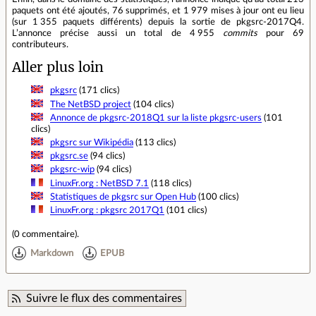
paquets ont été ajoutés, 76 supprimés, et 1 979 mises à jour ont eu lieu
(sur 1 355 paquets différents) depuis la sortie de pkgsrc-2017Q4.
L’annonce précise aussi un total de 4 955
commits
pour 69
contributeurs.
Aller plus loin
pkgsrc
(171 clics)
The NetBSD project
(104 clics)
Annonce de pkgsrc-2018Q1 sur la liste pkgsrc-users
(101
clics)
pkgsrc sur Wikipédia
(113 clics)
pkgsrc.se
(94 clics)
pkgsrc-wip
(94 clics)
LinuxFr.org : NetBSD 7.1
(118 clics)
Statistiques de pkgsrc sur Open Hub
(100 clics)
LinuxFr.org : pkgsrc 2017Q1
(101 clics)
(
0 commentaire
).
Markdown
EPUB
Suivre le flux des commentaires