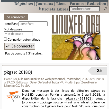
Dépêches
Journaux
Liens
Forums
Rédaction
🎙️ Projets Libres
Se connecter
Identifiant
Mot de passe
Connexion automatique
Pas de compte ? S’inscrire…
25
pkgsrc 2018Q1
Posté par
Nils Ratusznik
(
site web personnel
,
Mastodon
)
le 07 avril 2018
à 19:20
.
Édité par
Davy Defaud
et
bubar🦥
.
Modéré par
ZeroHeure
.
Licence CC By‑SA.
Dans un message à des listes de diffusion
pkgsrc
et
NetBSD, Jonathan Perkin a annoncé, le 5 avril 2018, la
pkgsrc-2018Q1
disponibilité de la branche
.
pkgsrc
(prononcé «
package source
») est une infrastructure de
construction de logiciels tiers pour NetBSD, ainsi que pour