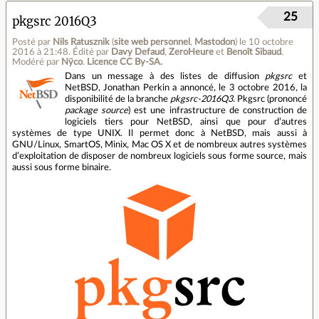
25
pkgsrc 2016Q3
Posté par
Nils Ratusznik
(
site web personnel
,
Mastodon
)
le 10 octobre
2016 à 21:48
.
Édité par
Davy Defaud
,
ZeroHeure
et
Benoît Sibaud
.
Modéré par
Nÿco
.
Licence CC By‑SA.
Dans un message à des listes de diffusion
pkgsrc
et
NetBSD, Jonathan Perkin a annoncé, le 3 octobre 2016, la
disponibilité de la branche
pkgsrc-2016Q3
. Pkgsrc (prononcé
package source
) est une infrastructure de construction de
logiciels tiers pour NetBSD, ainsi que pour d’autres
systèmes de type UNIX. Il permet donc à NetBSD, mais aussi à
GNU/Linux, SmartOS, Minix, Mac OS X et de nombreux autres systèmes
d’exploitation de disposer de nombreux logiciels sous forme source, mais
aussi sous forme binaire.