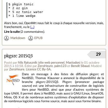
$ pkgin tonic

* 2 oz gin

* 5 oz tonic water

Alors bon, oui, OpenWrt nous fait le coup à chaque nouvelle version, mais,
franchement, vu le
(…)
Lire la suite
(
2 commentaires
).
Markdown
EPUB
29
pkgsrc 2015Q3
Posté par
Nils Ratusznik
(
site web personnel
,
Mastodon
)
le 01 octobre
2015 à 10:58
.
Édité par
ZeroHeure
,
palm123
et
Benoît Sibaud
.
Modéré
par
ZeroHeure
.
Licence CC By‑SA.
Dans un message à des listes de diffusion pkgsrc et
NetBSD, Thomas Klausner a annoncé la disponibilité de la
branche pkgsrc-2015Q3. Pkgsrc (prononcer
package
source
) est une infrastructure de construction de logiciels
tiers pour NetBSD, ainsi que pour d’autres systèmes de
type UNIX. Il permet donc à NetBSD, mais aussi à GNU/Linux, SmartOS,
Minix, OS X et de nombreux autres systèmes d’exploitation de disposer
de nombreux logiciels sous forme source, mais aussi sous forme binaire.