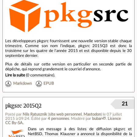
Les développeurs pkgsrc fournissent une nouvelle version stable chaque
trimestre. Comme son nom l’indique, pkgsrc 2015Q3 est donc la
troisième sur les quatre de l'année 2015 et est disponible depuis le 30
septembre dernier.
Plus de détails sur cette version en particulier en seconde partie de
dépêche, qui reprend grandement le courriel d'annonce.
Lire la suite
(
0 commentaire
).
Markdown
EPUB
21
pkgsrc 2015Q2
Posté par
Nils Ratusznik
(
site web personnel
,
Mastodon
)
le 07 juillet
2015 à 09:24
.
Édité par
4 personnes
.
Modéré par
bubar🦥
.
Licence
CC By‑SA.
Dans un message à des listes de diffusion pkgsrc et
NetBSD, Thomas Klausner a annoncé la disponibilité de la