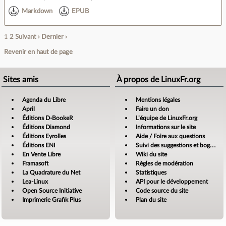
Markdown
EPUB
1
2
Suivant ›
Dernier ›
Revenir en haut de page
Sites amis
À propos de LinuxFr.org
Agenda du Libre
Mentions légales
April
Faire un don
Éditions D-BookeR
L’équipe de LinuxFr.org
Éditions Diamond
Informations sur le site
Éditions Eyrolles
Aide / Foire aux questions
Éditions ENI
Suivi des suggestions et bogues
En Vente Libre
Wiki du site
Framasoft
Règles de modération
La Quadrature du Net
Statistiques
Lea-Linux
API pour le développement
Open Source Initiative
Code source du site
Imprimerie Grafik Plus
Plan du site