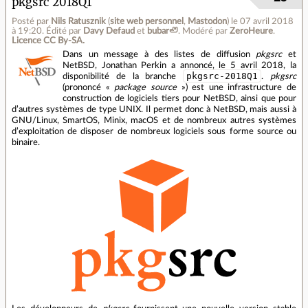
pkgsrc 2018Q1
Posté par
Nils Ratusznik
(
site web personnel
,
Mastodon
)
le 07 avril 2018
à 19:20
.
Édité par
Davy Defaud
et
bubar🦥
.
Modéré par
ZeroHeure
.
Licence CC By‑SA.
Dans un message à des listes de diffusion
pkgsrc
et
NetBSD, Jonathan Perkin a annoncé, le 5 avril 2018, la
pkgsrc-2018Q1
disponibilité de la branche
.
pkgsrc
(prononcé «
package source
») est une infrastructure de
construction de logiciels tiers pour NetBSD, ainsi que pour
d’autres systèmes de type UNIX. Il permet donc à NetBSD, mais aussi à
GNU/Linux, SmartOS, Minix, macOS et de nombreux autres systèmes
d’exploitation de disposer de nombreux logiciels sous forme source ou
binaire.