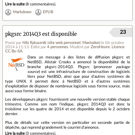
Lire la suite
(
8 commentaires
).
Markdown
EPUB
23
pkgsrc 2014Q3 est disponible
Posté par
Nils Ratusznik
(
site web personnel
,
Mastodon
)
le 06 octobre
2014 à 11:13
.
Édité par
4 personnes
.
Modéré par
ZeroHeure
.
Licence
CC By‑SA.
Dans un message à des listes de diffusion pkgsrc et
NetBSD, Alistair Crooks a annoncé la disponibilité de la
branche pkgsrc-2014Q3. Pkgsrc (prononcer
package
source
) est une infrastructure de construction de logiciels
tiers pour NetBSD, ainsi que pour d’autres systèmes de
type UNIX. Il permet donc à NetBSD et à d’autres systèmes
d’exploitation de disposer de nombreux logiciels sous forme source, mais
aussi sous forme binaire.
Les développeurs pkgsrc fournissent une nouvelle version stable chaque
trimestre. Comme son nom l’indique, pkgsrc 2014Q3 est donc la
troisième sur les quatre de 2014 et est disponible depuis le 2 octobre
dernier.
Plus de détails sur cette version en particulier en seconde partie de
dépêche, qui reprend grandement le courriel d'annonce.
Lire la suite
(
3 commentaires
).