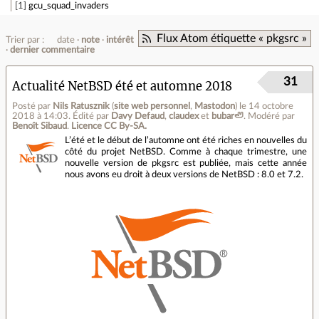
1
gcu_squad_invaders
Flux Atom étiquette « pkgsrc »
Trier par :
date
note
intérêt
dernier commentaire
31
Actualité NetBSD été et automne 2018
Posté par
Nils Ratusznik
(
site web personnel
,
Mastodon
)
le 14 octobre
2018 à 14:03
.
Édité par
Davy Defaud
,
claudex
et
bubar🦥
.
Modéré par
Benoît Sibaud
.
Licence CC By‑SA.
L’été et le début de l’automne ont été riches en nouvelles du
côté du projet NetBSD. Comme à chaque trimestre, une
nouvelle version de pkgsrc est publiée, mais cette année
nous avons eu droit à deux versions de NetBSD : 8.0 et 7.2.