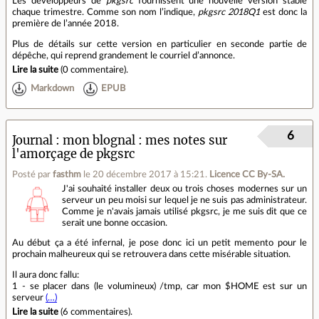
Les développeurs de
pkgsrc
fournissent une nouvelle version stable
chaque trimestre. Comme son nom l’indique,
pkgsrc 2018Q1
est donc la
première de l’année 2018.
Plus de détails sur cette version en particulier en seconde partie de
dépêche, qui reprend grandement le courriel d’annonce.
Lire la suite
(
0 commentaire
).
Markdown
EPUB
6
Journal
mon blognal : mes notes sur
l'amorçage de pkgsrc
Posté par
fasthm
le 20 décembre 2017 à 15:21
.
Licence CC By‑SA.
J'ai souhaité installer deux ou trois choses modernes sur un
serveur un peu moisi sur lequel je ne suis pas administrateur.
Comme je n'avais jamais utilisé pkgsrc, je me suis dit que ce
serait une bonne occasion.
Au début ça a été infernal, je pose donc ici un petit memento pour le
prochain malheureux qui se retrouvera dans cette misérable situation.
Il aura donc fallu:
1 - se placer dans (le volumineux) /tmp, car mon $HOME est sur un
serveur
(…)
Lire la suite
(
6 commentaires
).