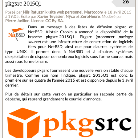
26
pkgsrc 2015Q1
Posté par
Nils Ratusznik
(
site web personnel
,
Mastodon
)
le 18 avril 2015
à 19:05
.
Édité par
Xavier Teyssier
,
Nÿco
et
ZeroHeure
.
Modéré par
Pierre Jarillon
.
Licence CC By‑SA.
Dans un message à des listes de diffusion pkgsrc et
NetBSD, Alistair Crooks a annoncé la disponibilité de la
branche pkgsrc-2015Q1. Pkgsrc (prononcer
package
source
) est une infrastructure de construction de logiciels
tiers pour NetBSD, ainsi que pour d’autres systèmes de
type UNIX. Il permet donc à NetBSD et à d’autres systèmes
d’exploitation de disposer de nombreux logiciels sous forme source, mais
aussi sous forme binaire.
Les développeurs pkgsrc fournissent une nouvelle version stable chaque
trimestre. Comme son nom l’indique, pkgsrc 2015Q1 est donc la
première sur les quatre de l'année 2015 et est disponible depuis le 3 avril
dernier.
Plus de détails sur cette version en particulier en seconde partie de
dépêche, qui reprend grandement le courriel d'annonce.