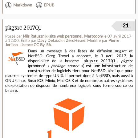
Markdown
EPUB
21
pkgsrc 2017Q1
Posté par
Nils Ratusznik
(
site web personnel
,
Mastodon
)
le 07 avril 2017
à 12:00
.
Édité par
Davy Defaud
et
ZeroHeure
.
Modéré par
Pierre
Jarillon
.
Licence CC By‑SA.
Dans un message à des listes de diffusion
pkgsrc
et
NetBSD, Greg Troxel a annoncé, le 3 avril 2017, la
pkgsrc-2017Q1
disponibilité de la branche
.
pkgsrc
(prononcé «
package source
») est une infrastructure de
construction de logiciels tiers pour NetBSD, ainsi que pour
d’autres systèmes de type UNIX. Il permet donc à NetBSD, mais aussi à
GNU/Linux, SmartOS, Minix, Mac OS X et de nombreux autres systèmes
d’exploitation de disposer de nombreux logiciels sous forme source ou
binaire.