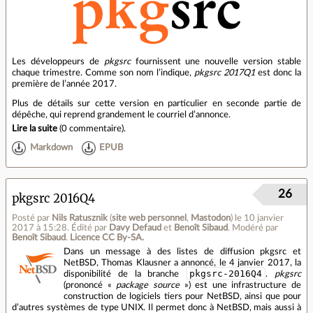
Les développeurs de
pkgsrc
fournissent une nouvelle version stable
chaque trimestre. Comme son nom l’indique,
pkgsrc 2017Q1
est donc la
première de l’année 2017.
Plus de détails sur cette version en particulier en seconde partie de
dépêche, qui reprend grandement le courriel d’annonce.
Lire la suite
(
0 commentaire
).
Markdown
EPUB
26
pkgsrc 2016Q4
Posté par
Nils Ratusznik
(
site web personnel
,
Mastodon
)
le 10 janvier
2017 à 15:28
.
Édité par
Davy Defaud
et
Benoît Sibaud
.
Modéré par
Benoît Sibaud
.
Licence CC By‑SA.
Dans un message à des listes de diffusion pkgsrc et
NetBSD, Thomas Klausner a annoncé, le 4 janvier 2017, la
pkgsrc-2016Q4
disponibilité de la branche
.
pkgsrc
(prononcé «
package source
») est une infrastructure de
construction de logiciels tiers pour NetBSD, ainsi que pour
d’autres systèmes de type UNIX. Il permet donc à NetBSD, mais aussi à