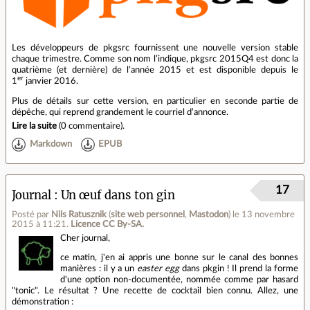
Les développeurs de pkgsrc fournissent une nouvelle version stable
chaque trimestre. Comme son nom l’indique, pkgsrc 2015Q4 est donc la
quatrième (et dernière) de l’année 2015 et est disponible depuis le
er
1
janvier 2016.
Plus de détails sur cette version, en particulier en seconde partie de
dépêche, qui reprend grandement le courriel d’annonce.
Lire la suite
(
0 commentaire
).
Markdown
EPUB
17
Journal
Un œuf dans ton gin
Posté par
Nils Ratusznik
(
site web personnel
,
Mastodon
)
le 13 novembre
2015 à 11:21
.
Licence CC By‑SA.
Cher journal,
ce matin, j'en ai appris une bonne sur le canal des bonnes
manières : il y a un
easter egg
dans pkgin ! Il prend la forme
d'une option non-documentée, nommée comme par hasard
"tonic". Le résultat ? Une recette de cocktail bien connu. Allez, une
démonstration :