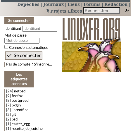
Dépêches
Journaux
Liens
Forums
Rédaction
🎙️ Projets Libres
Se connecter
Identifiant
Mot de passe
Connexion automatique
Pas de compte ? S’inscrire…
Les
étiquettes
connexes
24
netbsd
9
firefox
8
postgresql
7
pkgin
3
libreoffice
2
git
2
bsd
1
easter_egg
1
recette_de_cuisine