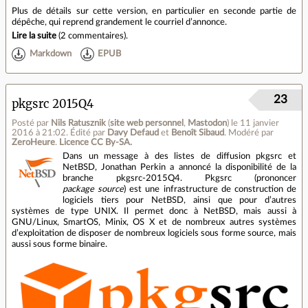
Plus de détails sur cette version, en particulier en seconde partie de
dépêche, qui reprend grandement le courriel d’annonce.
Lire la suite
(
2 commentaires
).
Markdown
EPUB
23
pkgsrc 2015Q4
Posté par
Nils Ratusznik
(
site web personnel
,
Mastodon
)
le 11 janvier
2016 à 21:02
.
Édité par
Davy Defaud
et
Benoît Sibaud
.
Modéré par
ZeroHeure
.
Licence CC By‑SA.
Dans un message à des listes de diffusion pkgsrc et
NetBSD, Jonathan Perkin a annoncé la disponibilité de la
branche pkgsrc-2015Q4. Pkgsrc (prononcer
package source
) est une infrastructure de construction de
logiciels tiers pour NetBSD, ainsi que pour d’autres
systèmes de type UNIX. Il permet donc à NetBSD, mais aussi à
GNU/Linux, SmartOS, Minix, OS X et de nombreux autres systèmes
d’exploitation de disposer de nombreux logiciels sous forme source, mais
aussi sous forme binaire.