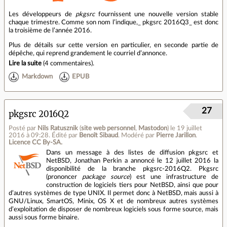
Les développeurs de
pkgsrc
fournissent une nouvelle version stable
chaque trimestre. Comme son nom l’indique,_ pkgsrc 2016Q3_ est donc
la troisième de l’année 2016.
Plus de détails sur cette version en particulier, en seconde partie de
dépêche, qui reprend grandement le courriel d’annonce.
Lire la suite
(
4 commentaires
).
Markdown
EPUB
27
pkgsrc 2016Q2
Posté par
Nils Ratusznik
(
site web personnel
,
Mastodon
)
le 19 juillet
2016 à 09:28
.
Édité par
Benoît Sibaud
.
Modéré par
Pierre Jarillon
.
Licence CC By‑SA.
Dans un message à des listes de diffusion pkgsrc et
NetBSD, Jonathan Perkin a annoncé le 12 juillet 2016 la
disponibilité de la branche pkgsrc-2016Q2. Pkgsrc
(prononcer
package source
) est une infrastructure de
construction de logiciels tiers pour NetBSD, ainsi que pour
d’autres systèmes de type UNIX. Il permet donc à NetBSD, mais aussi à
GNU/Linux, SmartOS, Minix, OS X et de nombreux autres systèmes
d’exploitation de disposer de nombreux logiciels sous forme source, mais
aussi sous forme binaire.