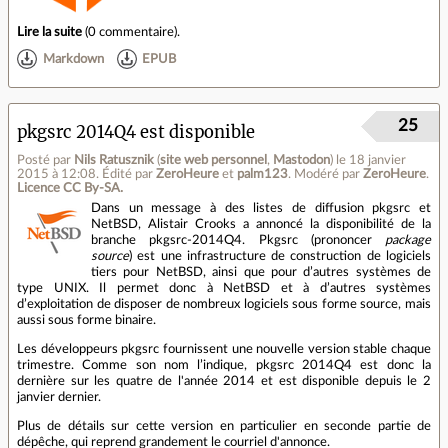
Lire la suite
(
0 commentaire
).
Markdown
EPUB
25
pkgsrc 2014Q4 est disponible
Posté par
Nils Ratusznik
(
site web personnel
,
Mastodon
)
le 18 janvier
2015 à 12:08
.
Édité par
ZeroHeure
et
palm123
.
Modéré par
ZeroHeure
.
Licence CC By‑SA.
Dans un message à des listes de diffusion pkgsrc et
NetBSD, Alistair Crooks a annoncé la disponibilité de la
branche pkgsrc-2014Q4. Pkgsrc (prononcer
package
source
) est une infrastructure de construction de logiciels
tiers pour NetBSD, ainsi que pour d’autres systèmes de
type UNIX. Il permet donc à NetBSD et à d’autres systèmes
d’exploitation de disposer de nombreux logiciels sous forme source, mais
aussi sous forme binaire.
Les développeurs pkgsrc fournissent une nouvelle version stable chaque
trimestre. Comme son nom l’indique, pkgsrc 2014Q4 est donc la
dernière sur les quatre de l'année 2014 et est disponible depuis le 2
janvier dernier.
Plus de détails sur cette version en particulier en seconde partie de
dépêche, qui reprend grandement le courriel d'annonce.