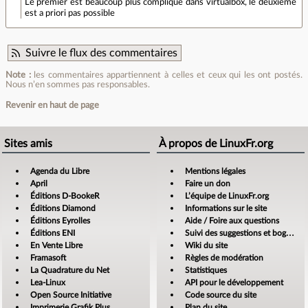
Le premier est beaucoup plus compliqué dans virtualbox, le deuxième
est a priori pas possible
Suivre le flux des commentaires
Note :
les commentaires appartiennent à celles et ceux qui les ont postés.
Nous n’en sommes pas responsables.
Revenir en haut de page
Sites amis
À propos de LinuxFr.org
Agenda du Libre
Mentions légales
April
Faire un don
Éditions D-BookeR
L’équipe de LinuxFr.org
Éditions Diamond
Informations sur le site
Éditions Eyrolles
Aide / Foire aux questions
Éditions ENI
Suivi des suggestions et bogues
En Vente Libre
Wiki du site
Framasoft
Règles de modération
La Quadrature du Net
Statistiques
Lea-Linux
API pour le développement
Open Source Initiative
Code source du site
Imprimerie Grafik Plus
Plan du site