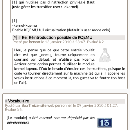
[1] qui n'utilise pas d'instruction privilégié (faut
juste gérer les transition user<->kernel).
[1]
-kernel-kqemu
Enable KQEMU full virtualization (default is user mode only)
[^]
#
Re: Réintroduction possible de KQEMU
Posté par
benoar
le 13 janvier 2010 à 23:47
.
Évalué à
2
.
Heu, je pense que ce que cette entrée voulait
dire est que _qemu_ tourne uniquement en
userland par défaut, et n'utilise pas kqemu.
Activer cette option permet d'utiliser le module
kernel kqemu. D'où le besoin d'émuler ces instructions, puisque le
code va tourner directement sur la machine (et qui si il appelle les
vraies instructions à ce moment là, ton guest va te foutre ton host
en l'air).
#
Vocabulaire
Posté par
Boa Treize
(
site web personnel
)
le 09 janvier 2010 à 01:27
.
Évalué à
6
.
[Le module]
a été marqué comme déprécié par les
développeurs