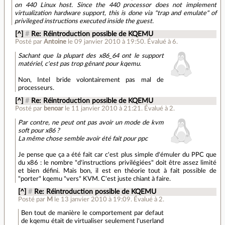
on 440 Linux host. Since the 440 processor does not implement
virtualization hardware support, this is done via "trap and emulate" of
privileged instructions executed inside the guest.
[^]
#
Re: Réintroduction possible de KQEMU
Posté par
Antoine
le 09 janvier 2010 à 19:50
.
Évalué à
6
.
Sachant que la plupart des x86_64 ont le support
matériel, c'est pas trop gênant pour kqemu.
Non, Intel bride volontairement pas mal de
processeurs.
[^]
#
Re: Réintroduction possible de KQEMU
Posté par
benoar
le 11 janvier 2010 à 21:21
.
Évalué à
2
.
Par contre, ne peut ont pas avoir un mode de kvm
soft pour x86 ?
La même chose semble avoir été fait pour ppc
Je pense que ça a été fait car c'est plus simple d'émuler du PPC que
du x86 : le nombre "d'instructions privilégiées" doit être assez limité
et bien défini. Mais bon, il est en théorie tout à fait possible de
"porter" kqemu "vers" KVM. C'est juste chiant à faire.
[^]
#
Re: Réintroduction possible de KQEMU
Posté par
M
le 13 janvier 2010 à 19:09
.
Évalué à
2
.
Ben tout de manière le comportement par defaut
de kqemu était de virtualiser seulement l'userland