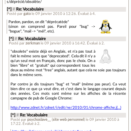
s/déprécié/obsolète/
[^]
#
Re: Vocabulaire
Posté par
gato
le 09 janvier 2010 à 12:26
.
Évalué à
4
.
Pardon, pardon, on dit "déprécatède"
(sinon on comprend pas. Pareil pour "bug" ->
"bogue", "mail -> "mél", etc).
[^]
#
Re: Vocabulaire
Posté par
zerkman
le 09 janvier 2010 à 16:42
.
Évalué à
2
.
"obsolete" existe déjà en Anglais, et n'a pas tout à
fait le même sens que "deprecated". Cela dit il n'y a
qu'un seul mot en Français, donc pas le choix. On a
bien "libre" et "gratuit" qui correspondent tous les
deux au même mot "free" anglais, autant que cela ne soie pas toujours
dans le même sens.
Par contre je dis toujours "bug" et "mail" (même pas peur). Ca veut
bien dire ce que ça veut dire, et c'est dans le langage courant depuis
des années. Ces mots sont même sur les affiches de la récente
campagne de pub de Google Chrome:
http://www.zdnet.fr/zdnet/i/edit/ne/2010/01/chrome-affiche.j(...)
[^]
#
Re: Vocabulaire
Posté par
psychoslave__
(
site web personnel
)
le 09 janvier 2010 à
17:22
.
Évalué à
2
.