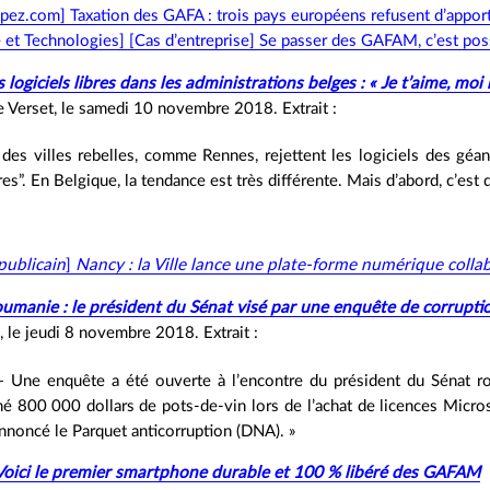
ez.com] Taxation des GAFA : trois pays européens refusent d’apporte
e et Technologies] [Cas d’entreprise] Se passer des GAFAM, c’est poss
s logiciels libres dans les administrations belges : « Je t’aime, moi
 Verset, le samedi 10 novembre 2018. Extrait :
 des villes rebelles, comme Rennes, rejettent les logiciels des géa
bres”. En Belgique, la tendance est très différente. Mais d’abord, c’est 
publicain
]
Nancy : la Ville lance une plate‐forme numérique collab
umanie : le président du Sénat visé par une enquête de corruptio
n, le jeudi 8 novembre 2018. Extrait :
— Une enquête a été ouverte à l’encontre du président du Sénat r
hé 800 000 dollars de pots‐de‐vin lors de l’achat de licences Micros
nnoncé le Parquet anticorruption (DNA). »
Voici le premier smartphone durable et 100 % libéré des GAFAM