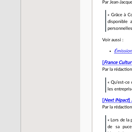
Par Jean‐Jacque
« Grâce à C
disponible 
personnelles
Voir aussi :
Émission
[
France Cultur
Par la rédactio
« Qu’est‐ce 
les entrepri
[
Next INpact
]
Par la rédactio
« Lors de la
de sa puce