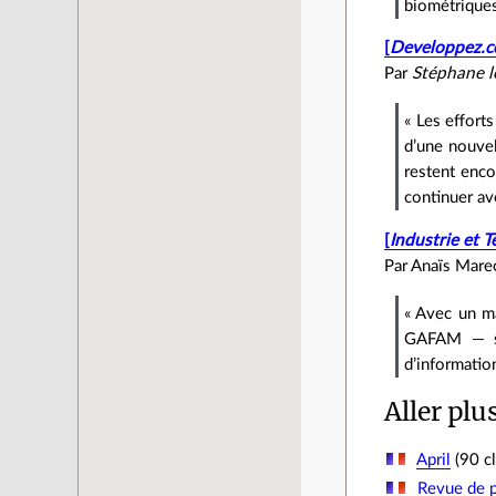
biométriques
[
Developpez.
Par
Stéphane l
« Les effort
d’une nouvel
restent enco
continuer av
[
Industrie et 
Par Anaïs Marech
« Avec un ma
GAFAM — se 
d’informatio
Aller plu
April
(90 cl
Revue de p