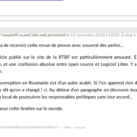
ןƃu∀ nǝıɥʇʇɐW-ǝɹɹǝıԀ
(
site web personnel
)
le 13 novembre 2018 à 10:03
.
Évalué à
a de recevoir cette revue de presse avec souvent des perles…
rticle publié sur le site de la RTBF est particulièrement amusant.
e, et une confusion absolue entre open source et Logiciel Libre. Y 
e.
la corruption en Roumanie est d'un autre acabit. Si l'on apprend rien
 dit qu'on a changé ! »). Au détour d'un paragraphe on découvre tout
n local de poursuivre les responsables politiques sans leur accord…
our cette fenêtre sur le monde.
ESTANIMUMREGEQUINISIPARETIMPERAT » — Odes — Horace