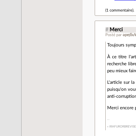
(
1 commentaire
).
#
Merci
Posté par
ǝpɐ
Toujours symp
À ce titre l'a
recherche libr
peu mieux fair
L'article sur 
puisqu'on vous
anti-corruptio
Merci encore p
« IRAFURORBREVIS