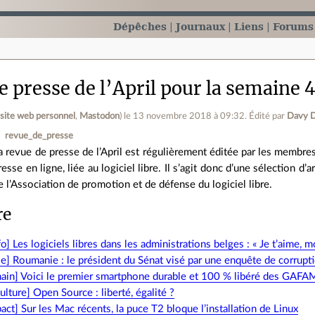
Dépêches
Journaux
Liens
Forums
 presse de l’April pour la semaine 
(
site web personnel
,
Mastodon
)
le 13 novembre 2018 à 09:32
.
Édité par
Davy 
revue_de_presse
a revue de presse de l’April est régulièrement éditée par les membres d
resse en ligne, liée au logiciel libre. Il s’agit donc d’une sélection d
e l’Association de promotion et de défense du logiciel libre.
re
o] Les logiciels libres dans les administrations belges : « Je t’aime, m
] Roumanie : le président du Sénat visé par une enquête de corrupti
in] Voici le premier smartphone durable et 100 % libéré des GAFA
ulture] Open Source : liberté, égalité ?
act] Sur les Mac récents, la puce T2 bloque l’installation de Linux