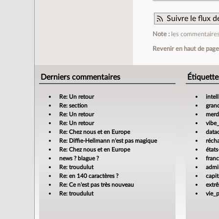
Suivre le flux
Note :
les commentaires 
Revenir en haut de pag
Derniers commentaires
Étiquette
Re: Un retour
intel
Re: section
gran
Re: Un retour
merdi
Re: Un retour
vibe
Re: Chez nous et en Europe
data
Re: Diffie-Hellmann n'est pas magique
réch
Re: Chez nous et en Europe
états
news ? blague ?
fran
Re: troudulut
admin
Re: en 140 caractères ?
capit
Re: Ce n'est pas très nouveau
extr
Re: troudulut
vie_p