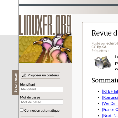
Revue de
Posté par
echarp
CC By‑SA.
Étiquettes :
L
p
d
Se connecter
Proposer un contenu
Sommai
Identifiant
[RTBF Inf
[Romandie
Mot de passe
[We Dema
[France C
Connexion automatique
[Next INp