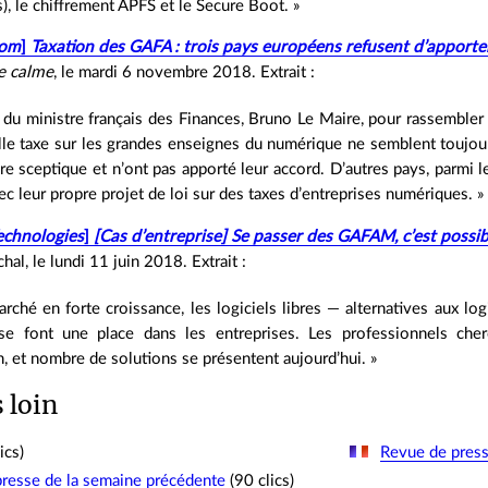
), le chiffrement APFS et le Secure Boot. »
com
]
Taxation des GAFA : trois pays européens refusent d’apporter
e calme
, le mardi 6 novembre 2018. Extrait :
s du ministre français des Finances, Bruno Le Maire, pour rassemble
le taxe sur les grandes enseignes du numérique ne semblent toujours
re sceptique et n’ont pas apporté leur accord. D’autres pays, parmi le
ec leur propre projet de loi sur des taxes d’entreprises numériques. »
Technologies
]
[Cas d’entreprise] Se passer des GAFAM, c’est possib
al, le lundi 11 juin 2018. Extrait :
rché en forte croissance, les logiciels libres — alternatives aux log
font une place dans les entreprises. Les professionnels cherc
n, et nombre de solutions se présentent aujourd’hui. »
s loin
ics)
Revue de presse
resse de la semaine précédente
(90 clics)