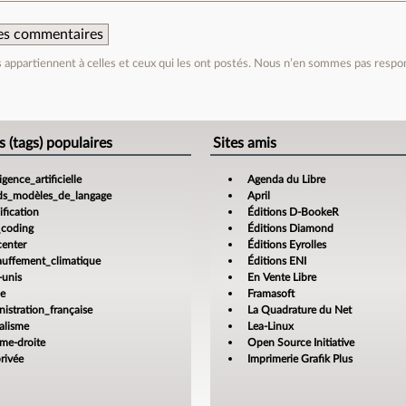
 des commentaires
appartiennent à celles et ceux qui les ont postés. Nous n’en sommes pas respo
e
s (tags) populaires
Sites amis
ligence_artificielle
Agenda du Libre
ds_modèles_de_langage
April
fication
Éditions D-BookeR
_coding
Éditions Diamond
center
Éditions Eyrolles
auffement_climatique
Éditions ENI
-unis
En Vente Libre
ce
Framasoft
istration_française
La Quadrature du Net
alisme
Lea-Linux
ême-droite
Open Source Initiative
rivée
Imprimerie Grafik Plus