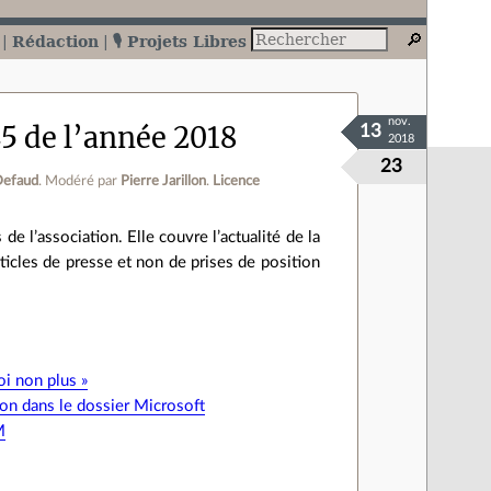
Rédaction
🎙️ Projets Libres
nov.
45 de l’année 2018
13
2018
23
Defaud
.
Modéré par
Pierre Jarillon
.
Licence
e l’association. Elle couvre l’actualité de la
’articles de presse et non de prises de position
oi non plus »
on dans le dossier Microsoft
M