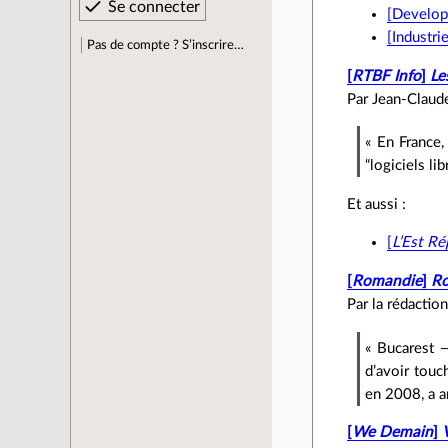
[Developp
[Industri
Pas de compte ? S’inscrire…
[
RTBF Info
]
Le
Par Jean‐Claude
« En France,
“logiciels li
Et aussi :
[
L’Est Ré
[
Romandie
]
Ro
Par la rédactio
« Bucarest 
d’avoir touc
en 2008, a a
[
We Demain
]